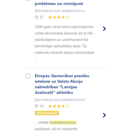
problēmas un risinājumi
Дипломная
для университета
91
2008.gads nesa lielus satricinājumus
valsts ekonomikai kopumā, kā arī tās
iedzīvotājiem un uzņēmumiem kā
pilnvērtīgai sabiedrības daļai. Šo
notikumu ietekmē strauji samazinājās
...
Eiropas Savienības prasību
ietekme uz Valsts Akciju
sabiedrības “Latvijas
dzelzceļš” attīstību
Дипломная
для университета
90
ОЦЕНЕННЫЙ!
... veiktie
restrukturizācijas
pasākumi, kā arī raksturots