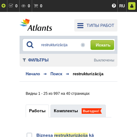
0
0
0
RU
ТИПЫ РАБОТ
Искать
ФИЛЬТРЫ
Выключены
Начало
Поиск
restrukturizācija
Видны 1 - 25 из 997 на 40 страницах
Работы
Комплекты
Выгодно!
Biznesa
restrukturizācija
kā