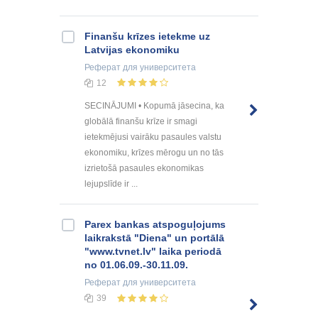
Finanšu krīzes ietekme uz
Latvijas ekonomiku
Реферат
для университета
12
SECINĀJUMI • Kopumā jāsecina, ka
globālā finanšu krīze ir smagi
ietekmējusi vairāku pasaules valstu
ekonomiku, krīzes mērogu un no tās
izrietošā pasaules ekonomikas
lejupslīde ir ...
Parex bankas atspoguļojums
laikrakstā "Diena" un portālā
"www.tvnet.lv" laika periodā
no 01.06.09.-30.11.09.
Реферат
для университета
39