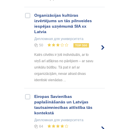
Organizācijas kultūras
izvērtējums un tās pilnveides
iespējas uzņēmumā SIA xx
Latvia
Дипломная
для университета
50
TOP 500
Katrs cilvēks ir ļoti individuāls, ar to
viņš arī atšķiras no pārējiem – ar savu
unikālu būtību. Tā pat ir arī ar
organizācijām, nevar atrast divas
identiski vienādas ...
Eiropas Savienības
paplašināšanās un Latvijas
tautsaimniecības attīstība tās
kontekstā
Дипломная
для университета
64