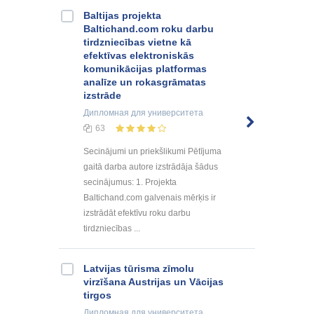
Baltijas projekta
Baltichand.com roku darbu
tirdzniecības vietne kā
efektīvas elektroniskās
komunikācijas platformas
analīze un rokasgrāmatas
izstrāde
Дипломная
для университета
63
Secinājumi un priekšlikumi Pētījuma
gaitā darba autore izstrādāja šādus
secinājumus: 1. Projekta
Baltichand.com galvenais mērķis ir
izstrādāt efektīvu roku darbu
tirdzniecības ...
Latvijas tūrisma zīmolu
virzīšana Austrijas un Vācijas
tirgos
Дипломная
для университета