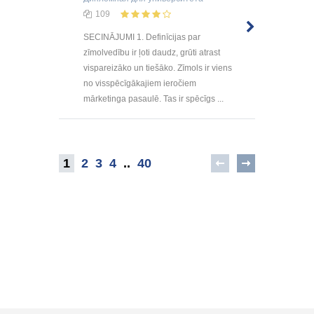
109
SECINĀJUMI 1. Definīcijas par
zīmolvedību ir ļoti daudz, grūti atrast
vispareizāko un tiešāko. Zīmols ir viens
no visspēcīgākajiem ieročiem
mārketinga pasaulē. Tas ir spēcīgs ...
1
2
3
4
..
40