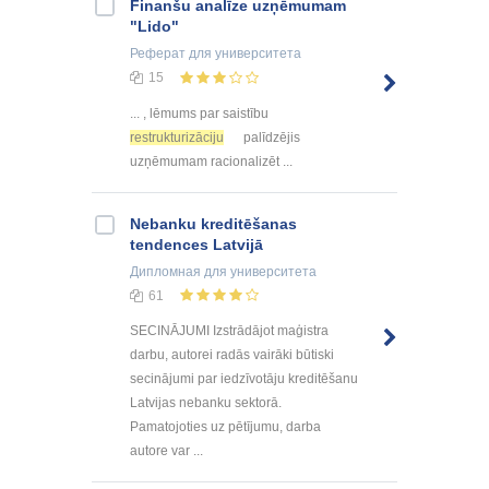
Finanšu analīze uzņēmumam
"Lido"
Реферат
для университета
15
... , lēmums par saistību
restrukturizāciju
palīdzējis
uzņēmumam racionalizēt ...
Nebanku kreditēšanas
tendences Latvijā
Дипломная
для университета
61
SECINĀJUMI Izstrādājot maģistra
darbu, autorei radās vairāki būtiski
secinājumi par iedzīvotāju kreditēšanu
Latvijas nebanku sektorā.
Pamatojoties uz pētījumu, darba
autore var ...