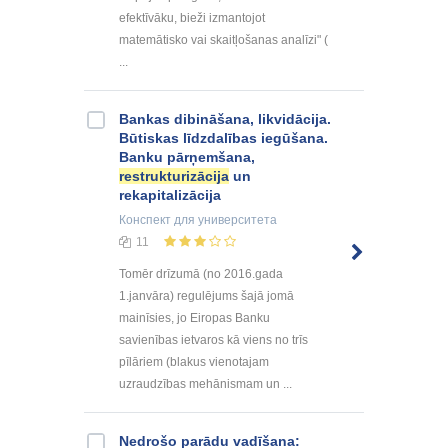
efektīvāku, bieži izmantojot
matemātisko vai skaitļošanas analīzi" (
...
Bankas dibināšana, likvidācija.
Būtiskas līdzdalības iegūšana.
Banku pārņemšana,
restrukturizācija
un
rekapitalizācija
Конспект
для университета
11
Tomēr drīzumā (no 2016.gada
1.janvāra) regulējums šajā jomā
mainīsies, jo Eiropas Banku
savienības ietvaros kā viens no trīs
pīlāriem (blakus vienotajam
uzraudzības mehānismam un ...
Nedrošo parādu vadīšana: