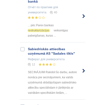
bankā
Отчёт по практике
для
университета
40
... pēc Parex bankas
restrukturizācijas
veiksmīgas
pabeigšanas, kuras ...
Sabiedriskās attiecības
uzņēmumā AS "Sadales tīkls"
Реферат
для университета
12
SECINĀJUMI Rakstot šo darbu, autore
nonāca pie secinājumiem, ka valsts
uzņēmumā strādājošajam sabiedrisko
attiecību speciālistam ir jārēķinās ar
vairākām specifiskām lietām, ...