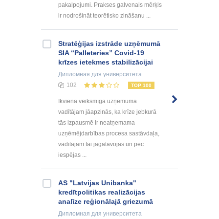
pakalpojumi. Prakses galvenais mērķis
ir nodrošināt teorētisko zināšanu ...
Stratēģijas izstrāde uzņēmumā
SIA “Palleteries” Covid-19
krīzes ietekmes stabilizācijai
Дипломная
для университета
102
TOP 100
Ikviena veiksmīga uzņēmuma
vadītājam jāapzinās, ka krīze jebkurā
tās izpausmē ir neatņemama
uzņēmējdarbības procesa sastāvdaļa,
vadītājam tai jāgatavojas un pēc
iespējas ...
AS "Latvijas Unibanka"
kredītpolitikas realizācijas
analīze reģionālajā griezumā
Дипломная
для университета