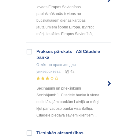
Ievads Eiropas Savienības
paplašināšanās ir viens no
būtiskākajiem dienas kārtības
jautājumiem šobrīd Eiropā. Izvirzot
mērķi iestāties Eiropas Savienībā, ...
Prakses pārskats - AS Citadele
banka
Отчёт по практике
для
университета
42
Secinājumi un priekšlikumi
Secinājumi: 1. Citadele banka ir viena
no lielākajām bankām Latvijā ar mērķi
kļūt par vadošo banku visā Baltijā.
Citadele piedāvā saviem klientiem ...
Tiesiskās aizsardzības