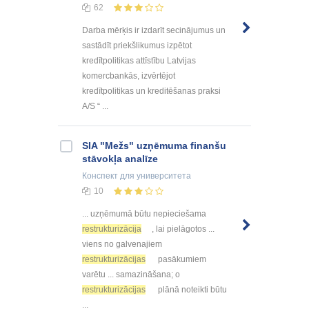
62
Darba mērķis ir izdarīt secinājumus un
sastādīt priekšlikumus izpētot
kredītpolitikas attīstību Latvijas
komercbankās, izvērtējot
kredītpolitikas un kreditēšanas praksi
A/S “ ...
SIA "Mežs" uzņēmuma finanšu
stāvokļa analīze
Конспект
для университета
10
... uzņēmumā būtu nepieciešama
restrukturizācija
, lai pielāgotos ...
viens no galvenajiem
restrukturizācijas
pasākumiem
varētu ... samazināšana; o
restrukturizācijas
plānā noteikti būtu
...