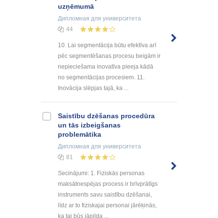
uzņēmumā
Дипломная
для университета
44
10. Lai segmentācija būtu efektīva arī
pēc segmentēšanas procesu beigām ir
nepieciešama inovatīva pieeja kādā
no segmentācijas procesiem. 11.
Inovācija slēpjas tajā, ka ...
Saistību dzēšanas procedūra
un tās izbeigšanas
problemātika
Дипломная
для университета
81
Secinājumi: 1. Fiziskās personas
maksātnespējas process ir brīvprātīgs
instruments savu saistību dzēšanai,
līdz ar to fiziskajai personai jārēķinās,
ka tai būs jāpilda ...