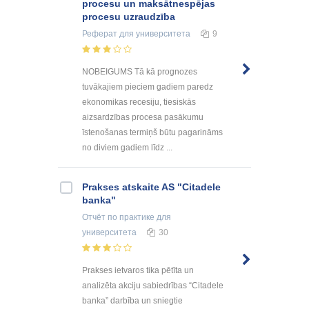
procesu un maksātnespējas
procesu uzraudzība
Реферат
для университета
9
NOBEIGUMS Tā kā prognozes
tuvākajiem pieciem gadiem paredz
ekonomikas recesiju, tiesiskās
aizsardzības procesa pasākumu
īstenošanas termiņš būtu pagarināms
no diviem gadiem līdz ...
Prakses atskaite AS "Citadele
banka"
Отчёт по практике
для
университета
30
Prakses ietvaros tika pētīta un
analizēta akciju sabiedrības “Citadele
banka” darbība un sniegtie