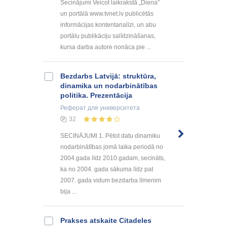
Secinājumi Veicot laikrakstā „Diena”
un portālā www.tvnet.lv publicētās
informācijas kontentanalīzi, un abu
portālu publikāciju salīdzināšanas,
kursa darba autore nonāca pie ...
Bezdarbs Latvijā: struktūra,
dinamika un nodarbinātības
politika. Prezentācija
Реферат
для университета
32
SECINĀJUMI 1. Pētot datu dinamiku
nodarbinātības jomā laika periodā no
2004.gada līdz 2010.gadam, secināts,
ka no 2004. gada sākuma līdz pat
2007. gada vidum bezdarba līmenim
bija ...
Prakses atskaite Citadeles