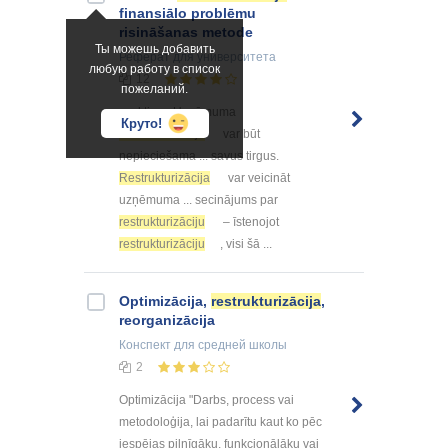
finansiālo problēmu
risināšanas metode
Ты можешь добавить
Реферат
для университета
любую работу в список
12
пожеланий.
... aktiem. Uzņēmuma
Круто!
restrukturizācija
var būt
nepieciešama ... savus tirgus.
Restrukturizācija
var veicināt
uzņēmuma ... secinājums par
restrukturizāciju
– īstenojot
restrukturizāciju
, visi šā ...
Optimizācija,
restrukturizācija
,
reorganizācija
Конспект
для средней школы
2
Optimizācija "Darbs, process vai
metodoloģija, lai padarītu kaut ko pēc
iespējas pilnīgāku, funkcionālāku vai