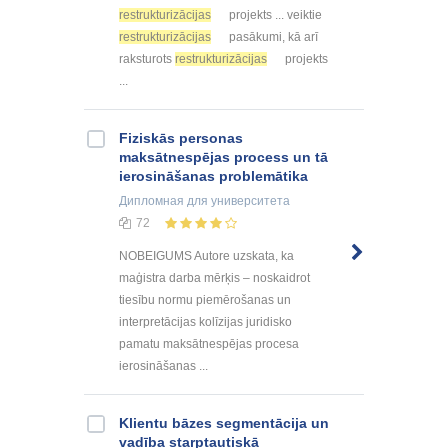
restrukturizācijas
projekts ... veiktie
restrukturizācijas
pasākumi, kā arī
raksturots
restrukturizācijas
projekts
...
Fiziskās personas
maksātnespējas process un tā
ierosināšanas problemātika
Дипломная
для университета
72
NOBEIGUMS Autore uzskata, ka
maģistra darba mērķis – noskaidrot
tiesību normu piemērošanas un
interpretācijas kolīzijas juridisko
pamatu maksātnespējas procesa
ierosināšanas ...
Klientu bāzes segmentācija un
vadība starptautiskā