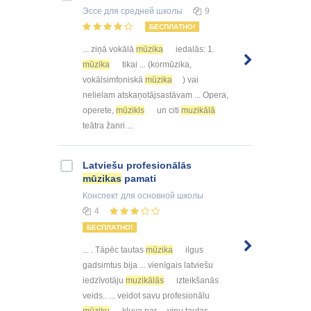
Эссе
для средней школы
9
БЕСПЛАТНО!
... ziņā vokālā
mūzika
iedalās: 1.
mūzika
tikai ... (kormūzika,
vokālsimfoniskā
mūzika
) vai
nelielam atskaņotājsastāvam ... Opera,
operete,
mūzikls
un citi
muzikālā
teātra žanri ...
Latviešu profesionālās
mūzikas
pamati
Конспект
для основной школы
4
БЕСПЛАТНО!
... . Tāpēc tautas
mūzika
ilgus
gadsimtus bija ... vienīgais latviešu
iedzīvotāju
muzikālās
izteikšanās
veids.. ... veidot savu profesionālu