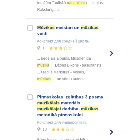
ieražām Tautiskā
romantisma
idejas
Raksturīga ar ...
Mūzikas
meistari un
mūzikas
veidi
Конспект
для средней школы
1
... pēdējais albums. Mūsdienīga
mūzika
Džons Dīkons - basģitārists
... Fredijs Merkūrijs – vokāls,
mūzikas
un vārdu autors ...
Pirmsskolas izglītības 3.posma
muzikālais
materiāls
muzikālajai
darbībai
mūzikas
metodikā pirmsskolai
Конспект
для университета
13
Bērni lemj un spriež, kuri tēli