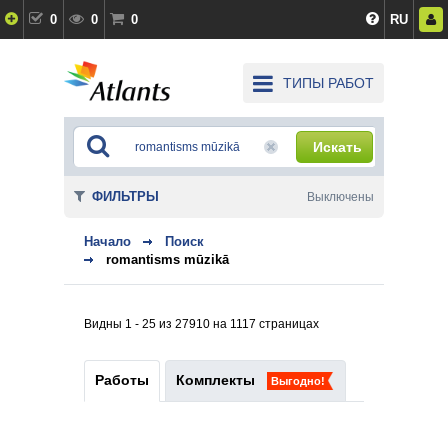
0
0
0
RU
ТИПЫ РАБОТ
Искать
ФИЛЬТРЫ
Выключены
Начало
Поиск
romantisms mūzikā
Видны 1 - 25 из 27910 на 1117 страницах
Работы
Комплекты
Выгодно!