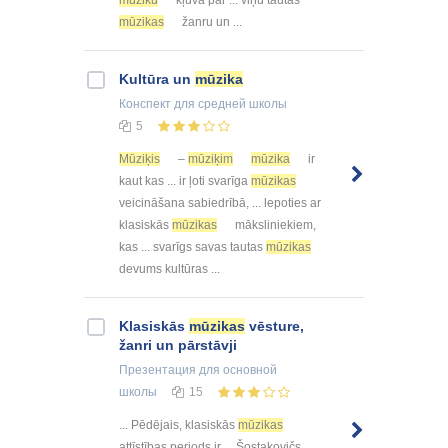
mūziku
kļuva par ... viņu tautas
mūzikas
žanru un ...
Kultūra un
mūzika
Конспект
для средней школы
5
Mūziķis
–
mūziķim
mūzika
ir
kaut kas ... ir ļoti svarīga
mūzikas
veicināšana sabiedrībā, ... lepoties ar
klasiskās
mūzikas
māksliniekiem,
kas ... svarīgs savas tautas
mūzikas
devums kultūras ...
Klasiskās
mūzikas
vēsture,
žanri un pārstāvji
Презентация
для основной
школы
15
... Pēdējais, klasiskās
mūzikas
attīstības periods ir ... Šostakovičs,