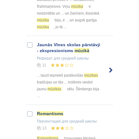
Rahmaņinovs. Viņu
mūzika
ir
nedzirdēta un ... un žanriem, klasiskā
mūzika
bija, ir ... un augsti garīga
mūzika
, jo tā ...
Jaunās Vīnes skolas pārstāvji
- ekspresionisms
mūzikā
Реферат
для средней школы
11
... lauzt iepriekš pastāvošās
mūzikas
tradīcijas un tās ... nolēmis veidot
jaunu
mūzikas
stilu. Šēnbergs bija
...
Romantisms
Презентация
для средней школы
13
Romantisma
Izpausmes tēlotajā ...