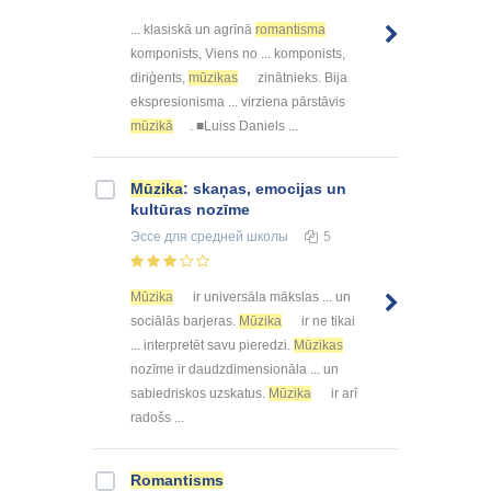
... klasiskā un agrīnā
romantisma
komponists, Viens no ... komponists,
diriģents,
mūzikas
zinātnieks. Bija
ekspresionisma ... virziena pārstāvis
mūzikā
. ■Luiss Daniels ...
Mūzika
: skaņas, emocijas un
kultūras nozīme
Эссе
для средней школы
5
Mūzika
ir universāla mākslas ... un
sociālās barjeras.
Mūzika
ir ne tikai
... interpretēt savu pieredzi.
Mūzikas
nozīme ir daudzdimensionāla ... un
sabiedriskos uzskatus.
Mūzika
ir arī
radošs ...
Romantisms