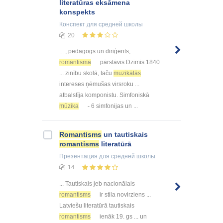
literatūras eksāmena
konspekts
Конспект
для средней школы
20
... , pedagogs un diriģents,
romantisma
pārstāvis Dzimis 1840
... zinību skolā, taču
muzikālās
intereses ņēmušas virsroku ...
atbalstīja komponistu. Simfoniskā
mūzika
- 6 simfonijas un ...
Romantisms
un tautiskais
romantisms
literatūrā
Презентация
для средней школы
14
... Tautiskais jeb nacionālais
romantisms
ir stila novirziens ...
Latviešu literatūrā tautiskais
romantisms
ienāk 19. gs ... un