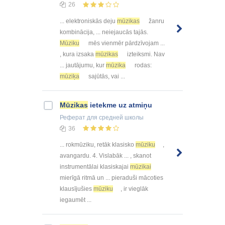
26
... elektroniskās deju
mūzikas
žanru
kombinācija, ... neiejaucās tajās.
Mūziku
mēs vienmēr pārdzīvojam ...
, kura izsaka
mūzikas
izteiksmi. Nav
... jautājumu, kur
mūzika
rodas:
mūziķa
sajūtās, vai ...
Mūzikas
ietekme uz atmiņu
Реферат
для средней школы
36
... rokmūziku, retāk klasisko
mūziku
,
avangardu. 4. Vislabāk ... , skanot
instrumentālai klasiskajai
mūzikai
mierīgā ritmā un ... pieraduši mācoties
klausījušies
mūziku
, ir vieglāk
iegaumēt ...