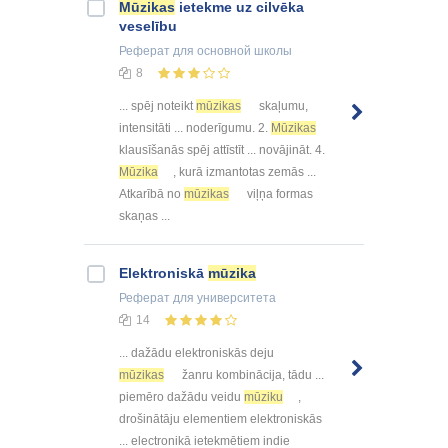
Mūzikas
ietekme uz cilvēka
veselību
Реферат
для основной школы
8
... spēj noteikt
mūzikas
skaļumu,
intensitāti ... noderīgumu. 2.
Mūzikas
klausīšanās spēj attīstīt ... novājināt. 4.
Mūzika
, kurā izmantotas zemās ...
Atkarībā no
mūzikas
viļņa formas
skaņas ...
Elektroniskā
mūzika
Реферат
для университета
14
... dažādu elektroniskās deju
mūzikas
žanru kombinācija, tādu ...
piemēro dažādu veidu
mūziku
,
drošinātāju elementiem elektroniskās
... electronikā ietekmētiem indie