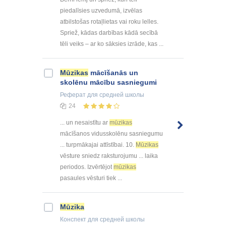
piedalīsies uzvedumā, izvēlas
atbilstošas rotaļlietas vai roku lelles.
Spriež, kādas darbības kādā secībā
tēli veiks – ar ko sāksies izrāde, kas ...
Mūzikas
mācīšanās un
skolēnu mācību sasniegumi
Реферат
для средней школы
24
... un nesaistītu ar
mūzikas
mācīšanos vidusskolēnu sasniegumu
... turpmākajai attīstībai. 10.
Mūzikas
vēsture sniedz raksturojumu ... laika
periodos. Izvērtējot
mūzikas
pasaules vēsturi tiek ...
Mūzika
Конспект
для средней школы