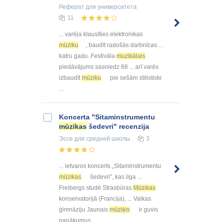
Реферат
для университета
11
... varēja klausīties elektronikas
mūziku
, baudīt radošās darbnīcas ...
katru gadu. Festivāla
muzikālais
piedāvājums sasniedz 68 ... arī varēs
izbaudīt
mūziku
pie sešām stilistiski
...
Koncerta "Sitaminstrumentu
mūzikas
šedevri" recenzija
Эссе
для средней школы
3
... ietvaros koncerts „Sitaminstrumentu
mūzikas
šedevri”, kas ilga ...
Freibergs studē Strasbūras
Mūzikas
konservatorijā (Francija), ... Valkas
ģimnāziju Jaunais
mūziķis
ir guvis
panākumus ...