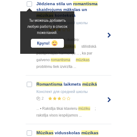
Jēdziena stila un
romantisma
skaidrojums mākslas un
mūzikas
kontekstā
Ты можешь добавить
Конспект
для средней школы
любую работу в список
3
пожеланий.
... ). Nils Grīnfelds skaidro:
Круто!
romantiskās
mūzikas
stilistiskā
pastiprinājās harmoniju ... , ka par
galveno
romantisma
mūzikas
problēmu tiek izvirzīta ...
Romantisma
laikmets
mūzikā
Конспект
для средней школы
2
... • Rakstīja tikai klavieru
mūziku
;
rakstīja visos iespējamos ...
Mūzikas
vidusskolas
mūzikas