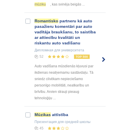
mūziku
, kas svinēja beigās ...
Romantisko
partneru kā auto
pasažieru komentāri par auto
vadītāja braukšanu, to saistība
ar attiecību kvalitāti un
riskantu auto vadīšanu
Дипломная
для университета
52
TOP 500
Auto vadīšana mūsdienās kļuvusi par
ikdienas neatņemamu sastāvdaļu. Tā
sniedz cilvēkam nepieciešamo
personīgo mobilitāti, neatkarību un
brīvību. Arvien strauji pieaug
tehnoloģiju ...
Mūzikas
attīstība
Презентация
для средней школы
45