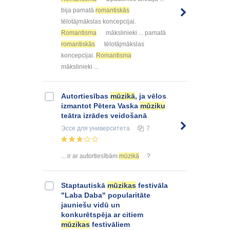
bija pamatā
romantiskās
tēlotājmākslas koncepcijai.
Romantisma
mākslinieki ... pamatā
romantiskās
tēlotājmākslas
koncepcijai.
Romantisma
mākslinieki ...
Autortiesības
mūzikā
, ja vēlos
izmantot Pētera Vaska
mūziku
teātra izrādes veidošanā
Эссе
для университета
7
... ir ar autortiesībām
mūzikā
?
Staptautiskā
mūzikas
festivāla
"Laba Daba" popularitāte
jauniešu vidū un
konkurētspēja ar citiem
mūzikas
festivāliem