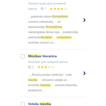
Презентация
для основной
школы
7
... gadsimta vidum.​
Romantisms
uzsvēra individuālo, ... un
pārpasaulīgo.​
Romantisma
raksturīgākās tēmas bija ... pastiprināta
pārbaude​
Muzikālo
romantismu
iezīmēja uzsvars uz ...
Mūzikas
literatūra
Конспект
для средней школы
2
... „Revolucionāro simfoniju”. Lista
mūzikā
vērojama spilgta un ...
konkrēta
mūzikas
valodas tēlainība,
tautiskums ...
Vokāla
mūzika