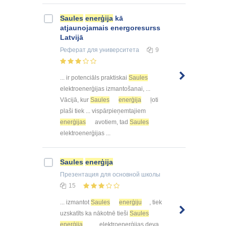
Saules
enerģija
kā
atjaunojamais energoresurss
Latvijā
Реферат
для университета
9
... ir potenciāls praktiskai
Saules
elektroenerģijas izmantošanai, ...
Vācijā, kur
Saules
enerģija
ļoti
plaši tiek ... vispārpieņemtajiem
enerģijas
avotiem, tad
Saules
elektroenerģijas ...
Saules
enerģija
Презентация
для основной школы
15
... izmantot
Saules
enerģiju
, tiek
uzskatīts ka nākotnē tieši
Saules
enerģija
... elektroenerģijas deva