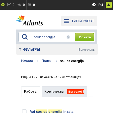
0
0
0
RU
ТИПЫ РАБОТ
Искать
ФИЛЬТРЫ
Выключены
Начало
Поиск
saules enerģija
Видны 1 - 25 из 44436 на 1778 страницах
Работы
Комплекты
Выгодно!
Vai
saules
enerģija
ir zaļa