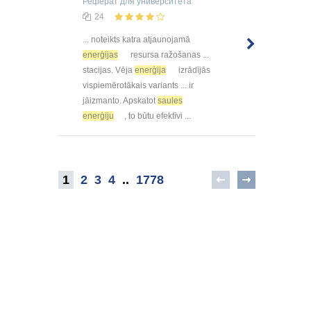
Реферат
для университета
24
... noteikts katra atjaunojamā
enerģijas
resursa ražošanas ...
stacijas. Vēja
enerģija
izrādījās
vispiemērotākais variants ... ir
jāizmanto. Apskatot
saules
enerģiju
, to būtu efektīvi ...
1
2
3
4
..
1778