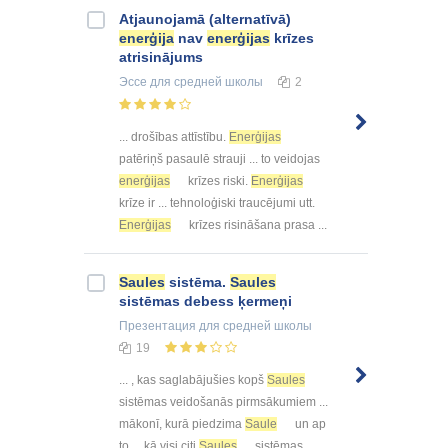
Atjaunojamā (alternatīvā)
enerģija
nav
enerģijas
krīzes
atrisinājums
Эссе
для средней школы
2
... drošības attīstību.
Enerģijas
patēriņš pasaulē strauji ... to veidojas
enerģijas
krīzes riski.
Enerģijas
krīze ir ... tehnoloģiski traucējumi utt.
Enerģijas
krīzes risināšana prasa ...
Saules
sistēma.
Saules
sistēmas debess ķermeņi
Презентация
для средней школы
19
... , kas saglabājušies kopš
Saules
sistēmas veidošanās pirmsākumiem ...
mākonī, kurā piedzima
Saule
un ap
to ... kā visi citi
Saules
sistēmas