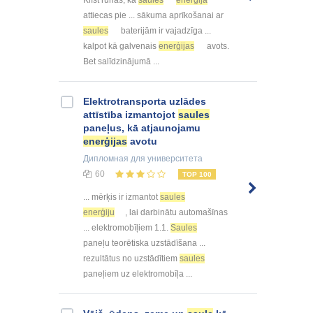
Klīst runas, ka
saules
enerģija
attiecas pie ... sākuma aprīkošanai ar
saules
baterijām ir vajadzīga ...
kalpot kā galvenais
enerģijas
avots.
Bet salīdzinājumā ...
Elektrotransporta uzlādes
attīstība izmantojot
saules
paneļus, kā atjaunojamu
enerģijas
avotu
Дипломная
для университета
60
TOP 100
... mērķis ir izmantot
saules
enerģiju
, lai darbinātu automašīnas
... elektromobīļiem 1.1.
Saules
paneļu teorētiska uzstādīšana ...
rezultātus no uzstādītiem
saules
paneļiem uz elektromobīļa ...