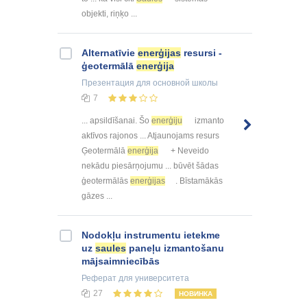
objekti, riņķo ...
Alternatīvie
enerģijas
resursi -
ģeotermālā
enerģija
Презентация
для основной школы
7
... apsildīšanai. Šo
enerģiju
izmanto
aktīvos rajonos ... Atjaunojams resurs
Ģeotermālā
enerģija
+ Neveido
nekādu piesārņojumu ... būvēt šādas
ģeotermālās
enerģijas
. Bīstamākās
gāzes ...
Nodokļu instrumentu ietekme
uz
saules
paneļu izmantošanu
mājsaimniecībās
Реферат
для университета
27
НОВИНКА