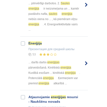
... pilnvērtīgi darbotos. 2.
Saules
enerģija
ir neizsmeļama un ... kamēr
pastāvēs nafta,
saules
enerģija
nebūs viena no ... , kā piemēram viļņu
enerģija
. 4. Energoefektivitate vairs
...
Enerģija
Презентация
для средней школы
53
... darīts darbs
enerģijas
pārveidošanā. Kinētiskā
enerģija
Kustībā esošam ... kinētiskā
enerģija
.
Potenciālā
enerģija
Ķermeņiem var
piemist
enerģija
atkarībā ...
Atjaunojamie
enerģijas
resursi
- Naukšēnu novads