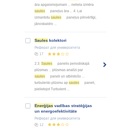
āra apgaismojumam ... neliela izmēra
saules
paneļus āra ... 4. Lai
izmantotu
saules
paneļus pilnvērtīgi,
jānoskaidro ...
Saules
kolektori
Реферат
для университета
17
2.3.
Saules
panelis periodiskajā
plūsmas ... plūsmas analīzi par
saules
paneli un atbilstošo ...
turbulento plūsmu ap
saules
paneli,
pielietojot Turbulent ...
Enerģijas
vadības stratēģijas
un energoefektivitāte
Реферат
для университета
12