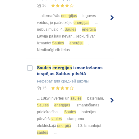
16
... alternatīvās
enerģijas
ieguves
veidus, jo pašreizējie
enerģijas
...
nebūs mūžīgi 4.
Saules
enerģija
Latvijā pašlaik nevar ... jebkurš var
izmantot
Saules
enerģiju
.
Neatkarīgi cik lielus ...
Saules
enerģijas
izmantošanas
iespējas Saldus pilsētā
Реферат
для средней школы
15
... 18kw inverteri un
saules
baterijām.
Saules
enerģijas
izmantošanas
priekšrocība ... .
Saules
baterijas
pārvērš
saules
starojumu
elektriskajā
enerģijā
. 10. Izmantojot
saules
...