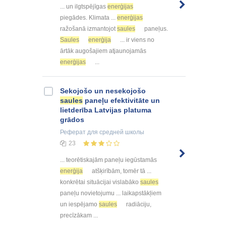
... un ilgtspējīgas
enerģijas
piegādes. Klimata ...
enerģijas
ražošanā izmantojot
saules
paneļus.
Saules
enerģija
... ir viens no
ārtāk augošajiem atjaunojamās
enerģijas
...
Sekojošo un nesekojošo
saules
paneļu efektivitāte un
lietderība Latvijas platuma
grādos
Реферат
для средней школы
23
... teorētiskajām paneļu iegūstamās
enerģija
atšķirībām, tomēr tā ...
konkrētai situācijai vislabāko
saules
paneļu novietojumu ... laikapstākļiem
un iespējamo
saules
radiāciju,
precīzākam ...