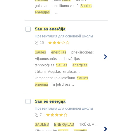
gaismas ... un siltuma veidā.
Saules
enerģijas
...
Saules
enerģija
Презентация
для основной школы
15
Saules
enerģijas
priekšrocības:
Atjaunošanās. ... . Inovācijas
tehnoloģijas.
Saules
enerģijas
trūkumi: Augstas izmaksas ...
komponentu pielietošana.
Saules
enerģija
ir ļoti drošs ...
Saules
energija
Презентация
для основной школы
7
SAULES
ENERĢIJAS
TRŪKUMI.