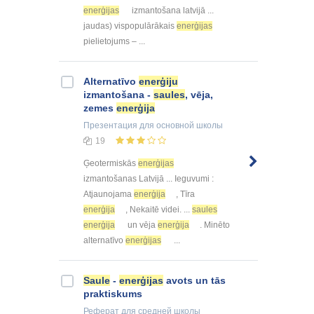
enerģijas
izmantošana latvijā ...
jaudas) vispopulārākais
enerģijas
pielietojums – ...
Alternatīvo
enerģiju
izmantošana -
saules
, vēja,
zemes
enerģija
Презентация
для основной школы
19
Ģeotermiskās
enerģijas
izmantošanas Latvijā ... Ieguvumi :
Atjaunojama
enerģija
, Tīra
enerģija
, Nekaitē videi. ...
saules
enerģija
un vēja
enerģija
. Minēto
alternatīvo
enerģijas
...
Saule
-
enerģijas
avots un tās
praktiskums
Реферат
для средней школы