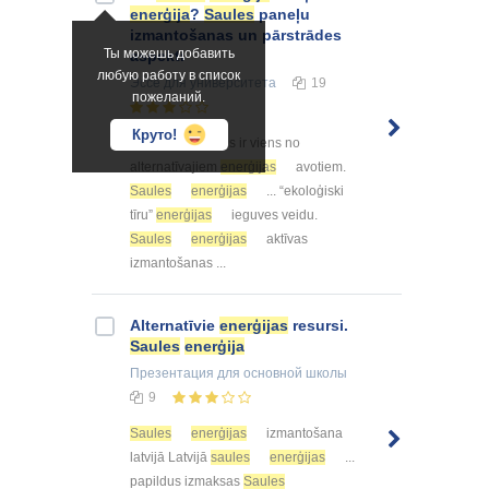
enerģija
?
Saules
paneļu
izmantošanas un pārstrādes
Ты можешь добавить
aspekti
любую работу в список
Эссе
для университета
19
пожеланий.
Круто!
...
enerģiju
. Tas ir viens no
alternatīvajiem
enerģijas
avotiem.
Saules
enerģijas
... “ekoloģiski
tīru”
enerģijas
ieguves veidu.
Saules
enerģijas
aktīvas
izmantošanas ...
Alternatīvie
enerģijas
resursi.
Saules
enerģija
Презентация
для основной школы
9
Saules
enerģijas
izmantošana
latvijā Latvijā
saules
enerģijas
...
papildus izmaksas
Saules