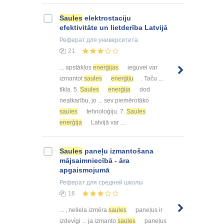
Saules
elektrostaciju
efektivitāte un lietderība Latvijā
Реферат
для университета
21
... apstākļos
enerģijas
ieguvei var
izmantot
saules
enerģiju
. Taču ...
tīkla. 5.
Saules
enerģija
dod
neatkarību, jo ... sev piemērotāko
saules
tehnoloģiju. 7.
Saules
enerģija
Latvijā var ...
Saules
paneļu izmantošana
mājsaimniecībā - āra
apgaismojumā
Реферат
для средней школы
16
... , neliela izmēra
saules
paneļus ir
izdevīgi ... ja izmanto
saules
paneļus