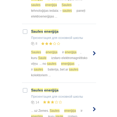
saules
enerģija
Saules
tehnoloģijas iedala: –
saules
paneļi
elektroenerģijas ...
Saules
enerģija
Презентация
для основной школы
8
Saules
enerģija
ir
enerģija
,
kuru
Saule
izstaro elektromagnētisko
viļņu ... no
saules
enerģijas
,
ir
saules
baterija, bet ar
saules
kolektoriem ...
Saules
enerģija
Презентация
для основной школы
14
... uz Zemes.
Saules
enerģija
ir
enerģija
, kuru
saule
izstaro