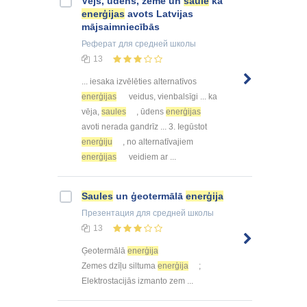
Vējš, ūdens, zeme un
saule
kā
enerģijas
avots Latvijas
mājsaimniecībās
Реферат
для средней школы
13
... iesaka izvēlēties alternatīvos
enerģijas
veidus, vienbalsīgi ... ka
vēja,
saules
, ūdens
enerģijas
avoti nerada gandrīz ... 3. Iegūstot
enerģiju
, no alternatīvajiem
enerģijas
veidiem ar ...
Saules
un ģeotermālā
enerģija
Презентация
для средней школы
13
Ģeotermālā
enerģija
Zemes dzīļu siltuma
enerģija
;
Elektrostacijās izmanto zem ...