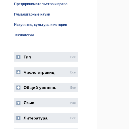
Предпринимательство и право
Гуманитарные науки
Искусство, культура и история
Технологии
Тип
Все
Число страниц
Все
Общий уровень
Все
Язык
Все
Литература
Все