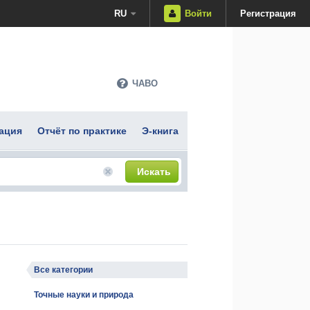
RU
Войти
Регистрация
ЧАВО
ация
Отчёт по практике
Э-книга
Искать
Все категории
Точные науки и природа