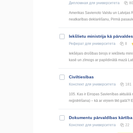
Дипломная
для университета
8
Amerikas Savienoto Valstu un Latvijas Re
neatkarības deklarēšanu, Pirmā pasaule
Iekšlietu ministrija kā pārvalde
Реферат
для университета
8
Iekšējais drošības birojs ir iekšlietu mi
kasē un zīmogs ar papildinātā mazā Latv
Civiltiesības
Конспект
для университета
181
105. Kas ir Eiropas Savienības aktuālā
reģistrēšana) – kā ar viņiem tikt galā?! 
Dokumentu pārvaldības kārtība
Конспект
для университета
22