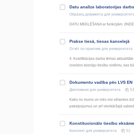
Datu analīze laboratorijas darb
Образец документа
для университет
DATU MEKLĒŠANA ar funkcijām. (IN
Prakse tiesā, tiesas kancelejā
Отчёт по практике
для университета
4. Kvalifikācijas darba tēmas aktualitāte 
izveidos taisnīgu tiesību sistēmu, kas būs 
Dokumentu vadība pēc LVS EN 
Дипломная
для университета
5
Katrs no mums un mēs visi vēlamies dzīvi 
pakalpojumus un arī vienkāršajā sabied
Konstitucionālo tiesību eksā
Конспект
для университета
51