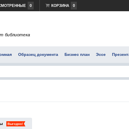
СМОТРЕННЫЕ
0
КОРЗИНА
0
т библиотека
омная
Образец документа
Бизнес план
Эссе
Презент
ты
Выгодно!