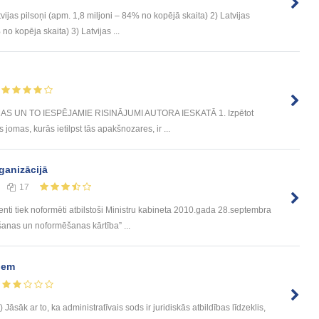
vijas pilsoņi (apm. 1,8 miljoni – 84% no kopējā skaita) 2) Latvijas
o kopēja skaita) 3) Latvijas ...
 UN TO IESPĒJAMIE RISINĀJUMI AUTORA IESKATĀ 1. Izpētot
s jomas, kurās ietilpst tās apakšnozares, ir ...
ganizācijā
17
enti tiek noformēti atbilstoši Ministru kabineta 2010.gada 28.septembra
anas un noformēšanas kārtība” ...
iem
Jāsāk ar to, ka administratīvais sods ir juridiskās atbildības līdzeklis,