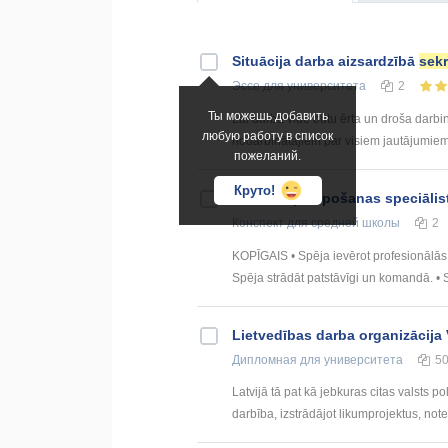
Situācija darba aizsardzībā
sekr
Эссе
для университета
2
Ты можешь добавить
Lai darba vide būtu ērta un droša darbi
любую работу в список
nodarbinātajiem par visiem jautājumiem, 
пожеланий.
Круто!
Klientu apkalpošanas speciālis
Конспект
для средней школы
2
KOPĪGAIS • Spēja ievērot profesionālās ēt
Spēja strādāt patstāvīgi un komandā. • Sp
Lietvedības darba organizācija 
Дипломная
для университета
5
Latvijā tā pat kā jebkuras citas valsts po
darbība, izstrādājot likumprojektus, note