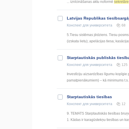
... iznīcināšanas aktu noformē
sekretāre
Latvijas Republikas tiesībsargā
Конспект
для университета
68
5.Tiesu sistēmas jēdziens. Tiesu posms.
(izskata lietu); apelācijas tiesa; kasācija
Starptautiskās publiskās tiesīb
Конспект
для университета
125
Investīciju aizsardzības līgumu kopīgie p
pamatpienākumiem) – kā minimums t.s. „m
Starptautiskās tiesības
Конспект
для университета
12
9. TEMATS Starptautiskās tiesības bruņot
1. Kādas ir karagūstekņu tiesības un kas