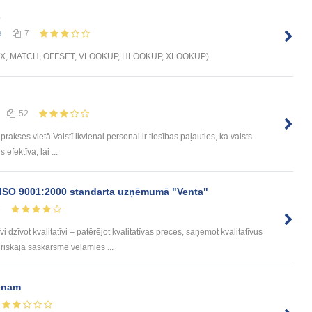
s
а
7
DEX, MATCH, OFFSET, VLOOKUP, HLOOKUP, XLOOKUP)
52
prakses vietā Valstī ikvienai personai ir tiesības paļauties, ka valsts
efektīva, lai ...
ISO 9001:2000 standarta uzņēmumā "Venta"
3
dzīvot kvalitatīvi – patērējot kvalitatīvas preces, saņemot kvalitatīvus
riskajā saskarsmē vēlamies ...
menam