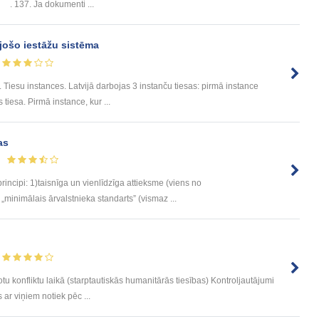
. 137. Ja dokumenti ...
jošo iestāžu sistēma
 Tiesu instances. Latvijā darbojas 3 instanču tiesas: pirmā instance
s tiesa. Pirmā instance, kur ...
as
rincipi: 1)taisnīga un vienlīdzīga attieksme (viens no
inimālais ārvalstnieka standarts” (vismaz ...
u konfliktu laikā (starptautiskās humanitārās tiesības) Kontroljautājumi
 ar viņiem notiek pēc ...