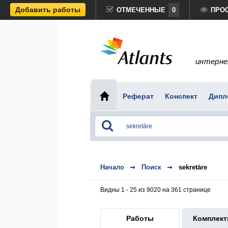
Добавить работы
ОТМЕЧЕННЫЕ
0
ПРО
интерне
Реферат
Конспект
Дипл
Начало
Поиск
sekretāre
Видны 1 - 25 из 9020 на 361 странице
Работы
Комплек