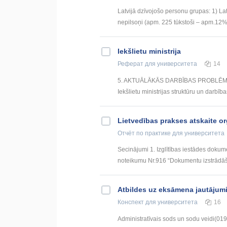
Latvijā dzīvojošo personu grupas: 1) Lat
nepilsoņi (apm. 225 tūkstoši – apm.12% n
Iekšlietu ministrija
Реферат
для университета
14
5. AKTUĀLĀKĀS DARBĪBAS PROBLĒMAS
Iekšlietu ministrijas struktūru un darbība
Lietvedības prakses atskaite or
Отчёт по практике
для университета
Secinājumi 1. Izglītības iestādes dokum
noteikumu Nr.916 “Dokumentu izstrādāš
Atbildes uz eksāmena jautājum
Конспект
для университета
16
Administratīvais sods un sodu veidi(019) 