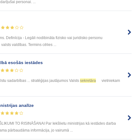
arījušai personai. ...
s. Definīcija - Legāli nodibināta fizisko vai juridisko personu
valsts valdības. Termins cēlies ...
otībā esošās iestādes
lstu sadarbības ... stratēģijas jautājumos Valsts
sekretāra
vietniekam
nistrijas analīze
MI TO RISINĀŠANAI Par Iekšlietu ministrijas kā iestādes darba
ama pārbaudāma informācija, jo vairumā ...