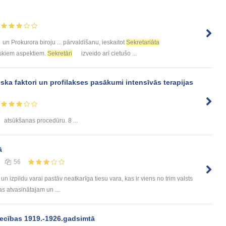
un Prokurora biroju ... pārvaldīšanu, ieskaitot
Sekretariāta
iskiem aspektiem.
Sekretāri
izveido arī cietušo ...
iska faktori un profilakses pasākumi intensīvās terapijas
atsūkšanas procedūru. 8 ...
ā
56
n izpildu varai pastāv neatkarīga tiesu vara, kas ir viens no trim valsts
s atvasinātajam un ...
iecības 1919.-1926.gadsimtā