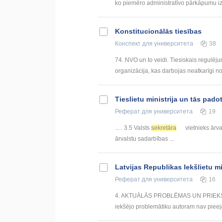
ko piemēro administratīvo pārkāpumu izd
Konstitucionālās tiesības
Конспект
для университета
38
74. NVO un to veidi. Tiesiskais regulējum
organizācija, kas darbojas neatkarīgi no 
Tieslietu ministrija un tās pad
Реферат
для университета
19
... . 3.5 Valsts
sekretāra
vietnieks ārva
ārvalstu sadarbības ...
Latvijas Republikas Iekšlietu mi
Реферат
для университета
16
4. AKTUĀLĀS PROBLĒMAS UN PRIEKŠLIKU
iekšējo problemātiku autoram nav pieej