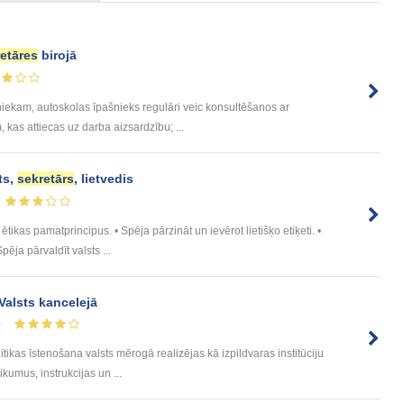
etāres
birojā
niekam, autoskolas īpašnieks regulāri veic konsultēšanos ar
kas attiecas uz darba aizsardzību; ...
ts,
sekretārs
, lietvedis
ikas pamatprincipus. • Spēja pārzināt un ievērot lietišķo etiķeti. •
ēja pārvaldīt valsts ...
Valsts kancelejā
0
litikas īstenošana valsts mērogā realizējas kā izpildvaras institūciju
ikumus, instrukcijas un ...