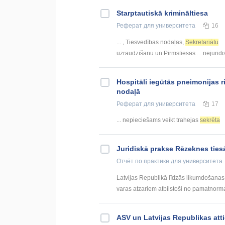
Starptautiskā krimināltiesa
Реферат
для университета
16
... , Tiesvedības nodaļas,
Sekretariātu
uzraudzīšanu un Pirmstiesas ... nejurid
Hospitāli iegūtās pneimonijas r
nodaļā
Реферат
для университета
17
... nepieciešams veikt trahejas
sekrēta
Juridiskā prakse Rēzeknes ties
Отчёт по практике
для университета
Latvijas Republikā līdzās likumdošanas u
varas atzariem atbilstoši no pamatnorma
ASV un Latvijas Republikas att