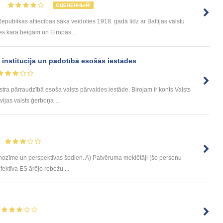
0
ОЦЕНЕННЫЙ!
publikas attiecības sāka veidoties 1918. gadā līdz ar Baltijas valstu
s kara beigām un Eiropas ...
s institūcija un padotībā esošās iestādes
nistra pārraudzībā esoša valsts pārvaldes iestāde. Birojam ir konts Valsts
ijas valsts ģerboņa ...
 nozīme un perspektīvas šodien. A) Patvēruma meklētāji (šo personu
Efektīva ES ārējo robežu ...