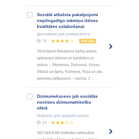
Sociālā atbalsta pakalpojumi
nepilngadīgo māmiņu dzīves
kvalitātes uzlabošanai
Дипломная
для университета
78
TOP 500
Secinājumi Bakalaura darba autore,
apkopojot atziņas un balstoties uz
autoru – Āltonenas, Deinovas, Gozes,
Vītolas un Īgera, Kolmena, Roja un citu
pētnieku pētījumiem – secina: 1 ...
Dzimumekscess jeb sociālās
novirzes dzimumattiecību
sfērā
Реферат
для средней школы
19
SECINĀJUMI Izvēloties seksuālās