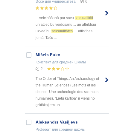
Эссе
для университета
6
... veicināšanā par savu
seksualitāti
un attiecību veidošanu ... un atbildīgu
uzvedību
seksualitātes
attīstības
jomā. Taču ...
Mišels Fuko
Конспект
для средней школы
2
The Order of Things: An Archaeology of
the Human Sciences (Les mots et les
choses: Une archéologie des sciences
humaines). “Lietu kārtība” ir viens no
grūtākajiem un ...
Aleksandrs Vasiļjevs
Реферат
для средней школы