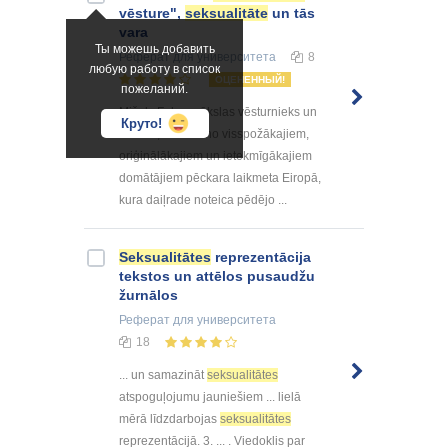
vēsture",
seksualitāte
un tās
vara
Ты можешь добавить
Реферат
для университета
8
любую работу в список
ОЦЕНЕННЫЙ!
пожеланий.
Mišels Fuko, mākslas vēsturnieks un
Круто!
filozofs, ir viens no visspožākajiem,
oriģinālākajiem un ietekmīgākajiem
domātājiem pēckara laikmeta Eiropā,
kura daiļrade noteica pēdējo ...
Seksualitātes
reprezentācija
tekstos un attēlos pusaudžu
žurnālos
Реферат
для университета
18
... un samazināt
seksualitātes
atspoguļojumu jauniešiem ... lielā
mērā līdzdarbojas
seksualitātes
reprezentācijā. 3. ... . Viedoklis par