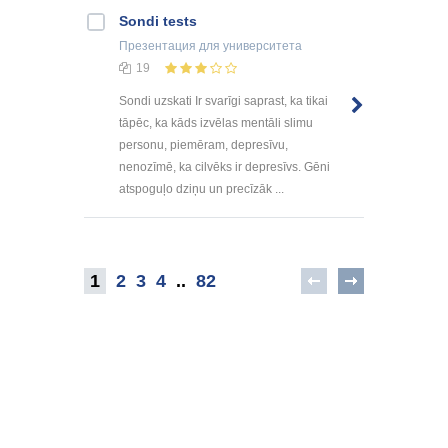
Sondi tests
Презентация
для университета
19
Sondi uzskati Ir svarīgi saprast, ka tikai
tāpēc, ka kāds izvēlas mentāli slimu
personu, piemēram, depresīvu,
nenozīmē, ka cilvēks ir depresīvs. Gēni
atspoguļo dziņu un precīzāk ...
1
2
3
4
..
82