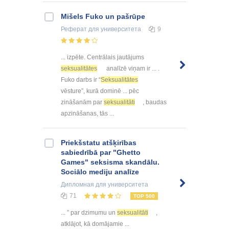
Mišels Fuko un pašrūpe
Реферат
для университета
9
... izpēte. Centrālais jautājums
seksualitātes
analīzē viņam ir ... .
Fuko darbs ir “
Seksualitātes
vēsture”, kurā dominē ... pēc
zināšanām par
seksualitāti
, baudas
apzināšanas, tās ...
Priekšstatu atšķirības
sabiedrībā par "Ghetto
Games" seksisma skandālu.
Sociālo mediju analīze
Дипломная
для университета
71
TOP 500
... ” par dzimumu un
seksualitāti
,
atklājot, kā domājamie ...