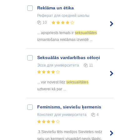
Reklāma un ētika
Реферат
для средней школы
10
... apspriests temats ir
seksualitātes
izmantošana reklāmas izveidē ...
Seksuālās vardarbības cēloņi
Эссе
для университета
11
... var novest līdz
seksualitātes
uztverei kā par ...
Feminisms, sieviešu ķermenis
Конспект
для университета
4
.3.Sieviešu tēls medijos Sievietes redz
seju un ķermeni visapkārt nevis tāpēc,