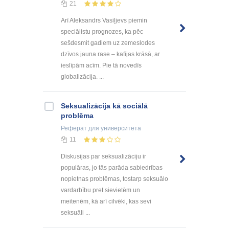
21
Arī Aleksandrs Vasiļjevs piemin
speciālistu prognozes, ka pēc
sešdesmit gadiem uz zemeslodes
dzīvos jauna rase – kafijas krāsā, ar
ieslīpām acīm. Pie tā novedīs
globalizācija. ...
Seksualizācija kā sociālā
problēma
Реферат
для университета
11
Diskusijas par seksualizāciju ir
populāras, jo tās parāda sabiedrības
nopietnas problēmas, tostarp seksuālo
vardarbību pret sievietēm un
meitenēm, kā arī cilvēki, kas sevi
seksuāli ...