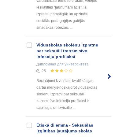
vardarbībast tēmu referātam, vēlējos
ieskatities “ļaunumam acīs”, lai
izprastu pamatigāk un apzinātu
sociālās pedagoģijas galējās
smagākās robežas. ...
Vidusskolas skolēnu izpratne
par seksuāli transmisīvo
infekciju profilaksi
Дипломная
для университета
25
Secinājumi Izvirzītais kvalifikācijas
darba mērķis-noskaidrot vidusskolas
skolēnu izpratni par seksuāli
transmisīvo infekciju profilaksi ir
sasniegts un izvirzītie ...
Ētiskā dilemma - Seksuālās
izglītības jautājums skolās