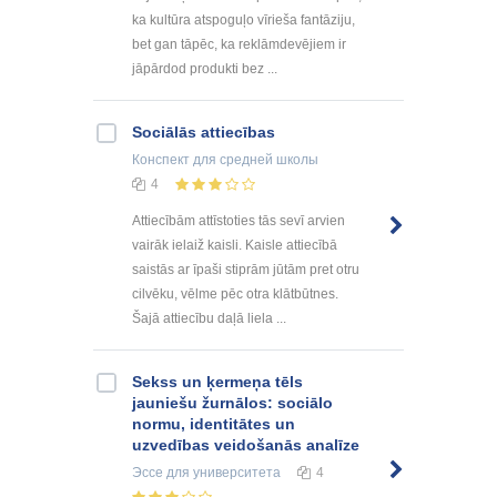
ka kultūra atspoguļo vīrieša fantāziju,
bet gan tāpēc, ka reklāmdevējiem ir
jāpārdod produkti bez ...
Sociālās attiecības
Конспект
для средней школы
4
Attiecībām attīstoties tās sevī arvien
vairāk ielaiž kaisli. Kaisle attiecībā
saistās ar īpaši stiprām jūtām pret otru
cilvēku, vēlme pēc otra klātbūtnes.
Šajā attiecību daļā liela ...
Sekss un ķermeņa tēls
jauniešu žurnālos: sociālo
normu, identitātes un
uzvedības veidošanās analīze
Эссе
для университета
4