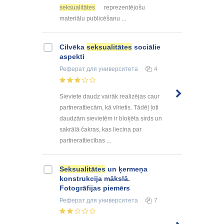
seksualitātes
reprezentējošu
materiālu publicēšanu ...
Cilvēka
seksualitātes
sociālie
aspekti
Реферат
для университета
4
Sieviete daudz vairāk realizējas caur
partnerattiecām, kā vīrietis. Tādēļ ļoti
daudzām sievietēm ir bloķēta sirds un
sakrālā čakras, kas liecina par
partnerattiecības ...
Seksualitātes
un ķermeņa
konstrukcija mākslā.
Fotogrāfijas piemērs
Реферат
для университета
7