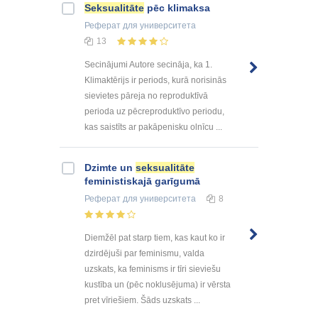
Seksualitāte
pēc klimaksa
Реферат
для университета
13
Secinājumi Autore secināja, ka 1.
Klimaktērijs ir periods, kurā norisinās
sievietes pāreja no reproduktīvā
perioda uz pēcreproduktīvo periodu,
kas saistīts ar pakāpenisku olnīcu ...
Dzimte un
seksualitāte
feministiskajā garīgumā
Реферат
для университета
8
Diemžēl pat starp tiem, kas kaut ko ir
dzirdējuši par feminismu, valda
uzskats, ka feminisms ir tīri sieviešu
kustība un (pēc noklusējuma) ir vērsta
pret vīriešiem. Šāds uzskats ...