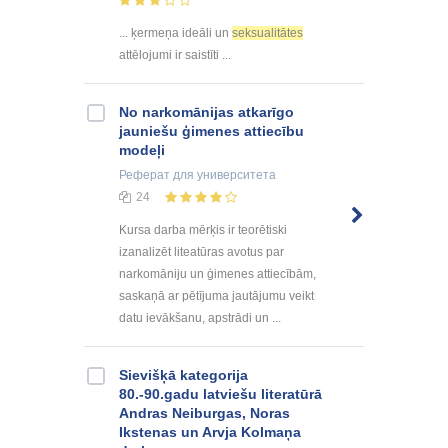
... ķermeņa ideāli un
seksualitātes
attēlojumi ir saistīti ...
No narkomānijas atkarīgo
jauniešu ģimenes attiecību
modeļi
Реферат
для университета
24
Kursa darba mērķis ir teorētiski
izanalizēt liteatūras avotus par
narkomāniju un ģimenes attiecībām,
saskaņā ar pētījuma jautājumu veikt
datu ievākšanu, apstrādi un ...
Sievišķā kategorija
80.-90.gadu latviešu literatūrā
Andras Neiburgas, Noras
Ikstenas un Arvja Kolmaņa