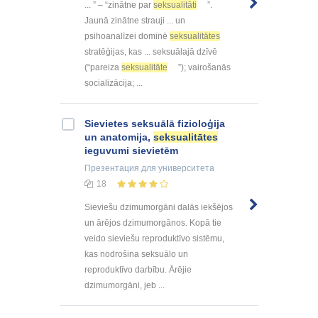
... ” – “zinātne par
seksualitāti
”.
Jaunā zinātne strauji ... un
psihoanalīzei dominē
seksualitātes
stratēģijas, kas ... seksuālajā dzīvē
(“pareiza
seksualitāte
”); vairošanās
socializācija; ...
Sievietes seksuālā fizioloģija
un anatomija,
seksualitātes
ieguvumi sievietēm
Презентация
для университета
18
Sieviešu dzimumorgāni dalās iekšējos
un ārējos dzimumorgānos. Kopā tie
veido sieviešu reproduktīvo sistēmu,
kas nodrošina seksuālo un
reproduktīvo darbību. Ārējie
dzimumorgāni, jeb ...