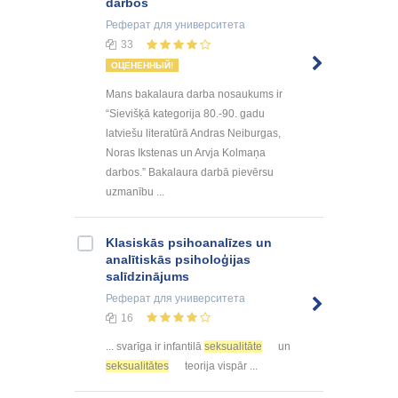
darbos
Реферат
для университета
33
ОЦЕНЕННЫЙ!
Mans bakalaura darba nosaukums ir
“Sievišķā kategorija 80.-90. gadu
latviešu literatūrā Andras Neiburgas,
Noras Ikstenas un Arvja Kolmaņa
darbos.” Bakalaura darbā pievērsu
uzmanību ...
Klasiskās psihoanalīzes un
analītiskās psiholoģijas
salīdzinājums
Реферат
для университета
16
... svarīga ir infantilā
seksualitāte
un
seksualitātes
teorija vispār ...