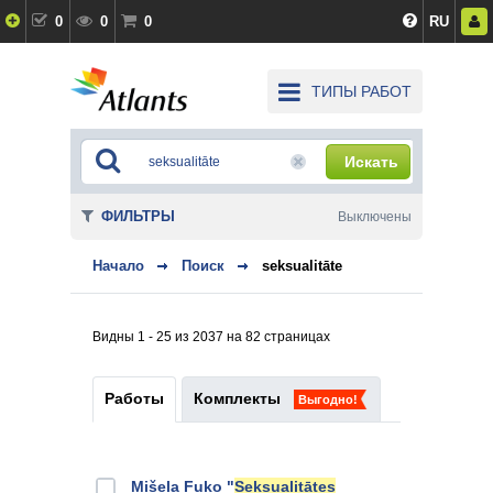
0
0
0
RU
ТИПЫ РАБОТ
Искать
ФИЛЬТРЫ
Выключены
Начало
Поиск
seksualitāte
Видны 1 - 25 из 2037 на 82 страницах
Работы
Комплекты
Выгодно!
Mišela Fuko "
Seksualitātes