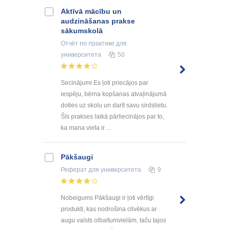
Aktīvā mācību un
audzināšanas prakse
sākumskolā
Отчёт по практике
для
университета
50
Secinājumi Es ļoti priecājos par
iespēju, bērna kopšanas atvaļinājumā
doties uz skolu un darīt savu sirdslietu.
Šīs prakses laikā pārliecinājos par to,
ka mana vieta ir ...
Pākšaugi
Реферат
для университета
9
Nobeigums Pākšaugi ir ļoti vērtīgi
produkti, kas nodrošina cilvēkus ar
augu valsts olbaltumvielām, taču tajos