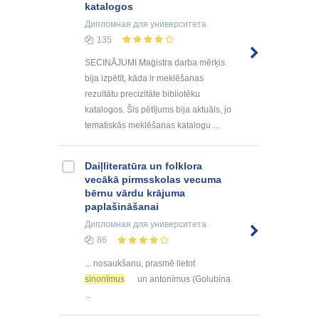
katalogos
Дипломная
для университета
135
SECINĀJUMI Maģistra darba mērķis
bija izpētīt, kāda ir meklēšanas
rezultātu precizitāte bibliotēku
katalogos. Šis pētījums bija aktuāls, jo
tematiskās meklēšanas katalogu ...
Daiļliteratūra un folklora
vecākā pirmsskolas vecuma
bērnu vārdu krājuma
paplašināšanai
Дипломная
для университета
86
... nosaukšanu, prasmē lietot
sinonīmus
un antonīmus (Golubina
...