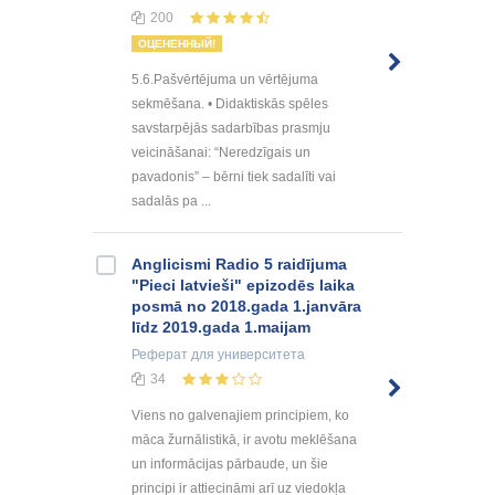
200
ОЦЕНЕННЫЙ!
5.6.Pašvērtējuma un vērtējuma
sekmēšana. • Didaktiskās spēles
savstarpējās sadarbības prasmju
veicināšanai: “Neredzīgais un
pavadonis” – bērni tiek sadalīti vai
sadalās pa ...
Anglicismi Radio 5 raidījuma
"Pieci latvieši" epizodēs laika
posmā no 2018.gada 1.janvāra
līdz 2019.gada 1.maijam
Реферат
для университета
34
Viens no galvenajiem principiem, ko
māca žurnālistikā, ir avotu meklēšana
un informācijas pārbaude, un šie
principi ir attiecināmi arī uz viedokļa