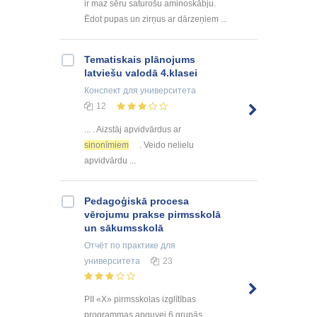
ir maz sēru saturošu aminoskābju.
Ēdot pupas un zirņus ar dārzeņiem ...
Tematiskais plānojums
latviešu valodā 4.klasei
Конспект
для университета
12
... . Aizstāj apvidvārdus ar
sinonīmiem
. Veido nelielu
apvidvārdu ...
Pedagoģiskā procesa
vērojumu prakse pirmsskolā
un sākumsskolā
Отчёт по практике
для
университета
23
PII «X» pirmsskolas izglītības
programmas apguvei 6 grupās