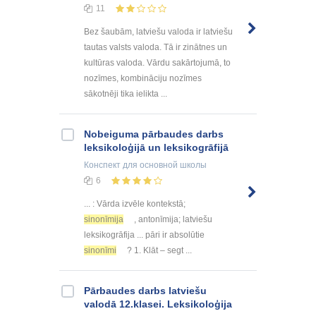
11
Bez šaubām, latviešu valoda ir latviešu
tautas valsts valoda. Tā ir zinātnes un
kultūras valoda. Vārdu sakārtojumā, to
nozīmes, kombināciju nozīmes
sākotnēji tika ielikta ...
Nobeiguma pārbaudes darbs
leksikoloģijā un leksikogrāfijā
Конспект
для основной школы
6
... : Vārda izvēle kontekstā;
sinonīmija
, antonīmija; latviešu
leksikogrāfija ... pāri ir absolūtie
sinonīmi
? 1. Klāt – segt ...
Pārbaudes darbs latviešu
valodā 12.klasei. Leksikoloģija