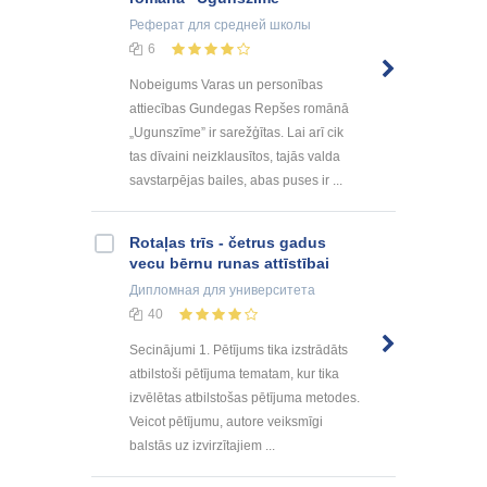
Реферат
для средней школы
6
Nobeigums Varas un personības
attiecības Gundegas Repšes romānā
„Ugunszīme” ir sarežģītas. Lai arī cik
tas dīvaini neizklausītos, tajās valda
savstarpējas bailes, abas puses ir ...
Rotaļas trīs - četrus gadus
vecu bērnu runas attīstībai
Дипломная
для университета
40
Secinājumi 1. Pētījums tika izstrādāts
atbilstoši pētījuma tematam, kur tika
izvēlētas atbilstošas pētījuma metodes.
Veicot pētījumu, autore veiksmīgi
balstās uz izvirzītajiem ...