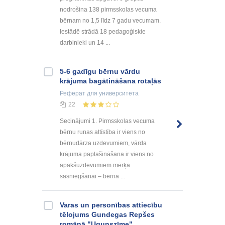
nodrošina 138 pirmsskolas vecuma
bērnam no 1,5 līdz 7 gadu vecumam.
Iestādē strādā 18 pedagoģiskie
darbinieki un 14 ...
5-6 gadīgu bērnu vārdu
krājuma bagātināšana rotaļās
Реферат
для университета
22
Secinājumi 1. Pirmsskolas vecuma
bērnu runas attīstība ir viens no
bērnudārza uzdevumiem, vārda
krājuma paplašināšana ir viens no
apakšuzdevumiem mērķa
sasniegšanai – bērna ...
Varas un personības attiecību
tēlojums Gundegas Repšes
romānā "Ugunszīme"