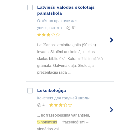
Latviešu valodas skolotājs
pamatskolā
Отчёт по практике
для
университета
81
Lasīšanas semināra gaita (90 min).
Ievads. Skolēni ar skolotāju tiekas
skolas bibliotēkā. Katram līdzi ir mīļākā
grāmata. Galvenā daļa. Skolotāja
prezentācijā rāda ...
Leksikoloģija
Конспект
для средней школы
4
... no frazeoloģisma variantiem,
Sinonīmiski
frazeoloģismi –
vienādas vai ...