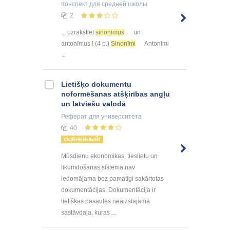
Конспект
для средней школы
2
... uzrakstiet
sinonīmus
un
antonīmus ! (4 p.)
Sinonīmi
Antonīmi
...
Lietišķo dokumentu
noformēšanas atšķirības angļu
un latviešu valodā
Реферат
для университета
40
ОЦЕНЕННЫЙ!
Mūsdienu ekonomikas, tieslietu un
likumdošanas sistēma nav
iedomājama bez pamatīgi sakārtotas
dokumentācijas. Dokumentācija ir
lietišķās pasaules neaizstājama
sastāvdaļa, kuras ...