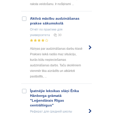
raksta veidošanu. Ir nošķirami ...
Aktīvā mācību audzināšanas
prakse sākumskolā
Отчёт по практике
для
университета
30
Atziņas par audzināšanas darbu klasē
Prakses laikā radās maz situāciju,
kurās būtu nepieciešamas
audzināšanas darbs. Taču skolēniem
vienmēr tika aizrādīts un atkārtoti
pastāstīts, ...
Īpatnējie leksikas slāņi Ērika
Hānberga grāmatā
"Leģendārais Rīgas
centrāltirgus"
Реферат
для средней школы