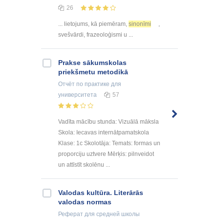
26
... lietojums, kā piemēram,
sinonīmi
,
svešvārdi, frazeoloģismi u ...
Prakse sākumskolas
priekšmetu metodikā
Отчёт по практике
для
университета
57
Vadīta mācību stunda: Vizuālā māksla
Skola: Iecavas internātpamatskola
Klase: 1c Skolotāja: Temats: formas un
proporciju uztvere Mērķis: pilnveidot
un attīstīt skolēnu ...
Valodas kultūra. Literārās
valodas normas
Реферат
для средней школы