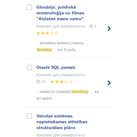
Glosārijs: juridiskā
terminoloģija no filmas
"Atzīstiet manu vainu"
Конспект
для университета
1
... tematikas termini) Līmenis
Sinonīms
(no šī paša ...
Oracle SQL pamati
Конспект
для университета
22
... veidot un izmantot
sinonīmus
, kā
arī veidot ...
Valodas sistēmas
nepietiekamas attīstības
strukturālais plāns
Конспект
для университета