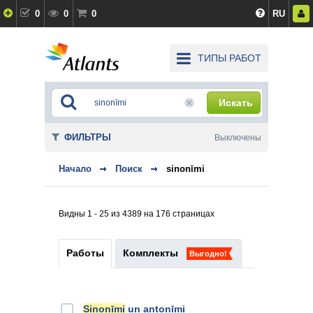
0
0
0
RU
ТИПЫ РАБОТ
Искать
ФИЛЬТРЫ
Выключены
Начало
Поиск
sinonīmi
Видны 1 - 25 из 4389 на 176 страницах
Работы
Комплекты
Выгодно!
Sinonīmi
un antonīmi