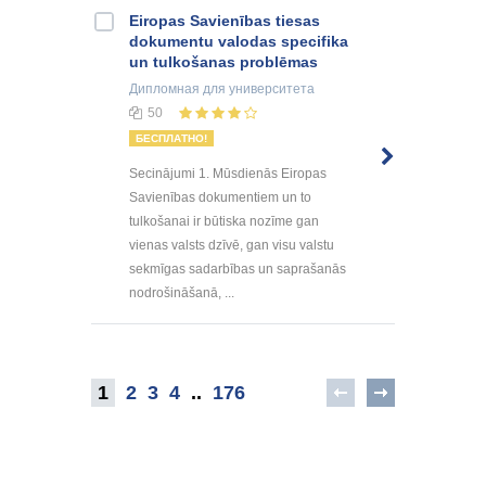
Eiropas Savienības tiesas
dokumentu valodas specifika
un tulkošanas problēmas
Дипломная
для университета
50
БЕСПЛАТНО!
Secinājumi 1. Mūsdienās Eiropas
Savienības dokumentiem un to
tulkošanai ir būtiska nozīme gan
vienas valsts dzīvē, gan visu valstu
sekmīgas sadarbības un saprašanās
nodrošināšanā, ...
1
2
3
4
..
176