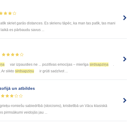
atīk skriet garās distances. Es skrienu tāpēc, ka man tas patīk, tas mani
 laikā es pārbaudu savus ...
iņa
var izpausties ne ... pozitīvas emocijas – mierīga
sirdsapziņa
.
 Ar slikto
sirdsapziņu
ir grūti sadzīvot ...
zofijā un atbildes
rieķu-romiešu sabiedrībā (stoicisms), kristietībā un Vācu klasiskā
nes pirmsākumi veidojās jau ...