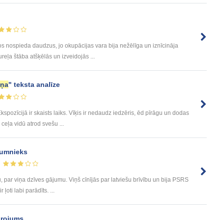
os nospieda daudzus, jo okupācijas vara bija nežēlīga un iznīcināja
eļa štāba atšķēlās un izveidojās ...
iņa
" teksta analīze
spozīcijā ir skaists laiks. Vīķis ir nedaudz iedzēris, ēd pīrāgu un dodas
ceļa vidū atrod svešu ...
tumnieks
u, par viņa dzīves gājumu. Viņš cīnījās par latviešu brīvību un bija PSRS
 ļoti labi parādīts. ...
drojums