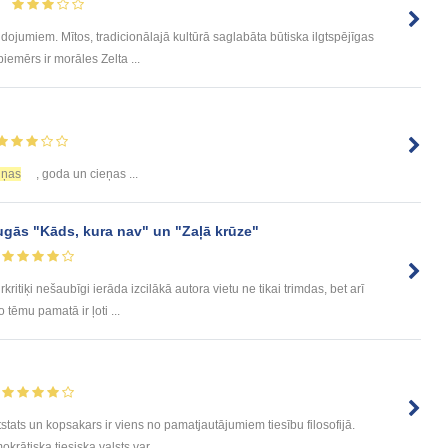
idojumiem. Mītos, tradicionālajā kultūrā saglabāta būtiska ilgtspējīgas
emērs ir morāles Zelta ...
iņas
, goda un cieņas ...
lugās "Kāds, kura nav" un "Zaļā krūze"
tiķi nešaubīgi ierāda izcilākā autora vietu ne tikai trimdas, bet arī
o tēmu pamatā ir ļoti ...
ats un kopsakars ir viens no pamatjautājumiem tiesību filosofijā.
okrātiska tiesiska valsts var ...