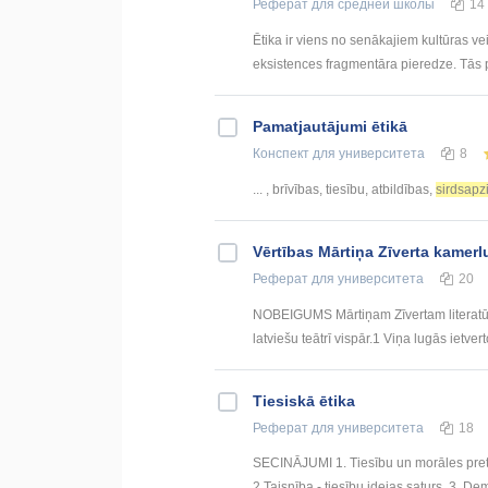
Реферат
для средней школы
14
Ētika ir viens no senākajiem kultūras ve
eksistences fragmentāra pieredze. Tās pi
Pamatjautājumi ētikā
Конспект
для университета
8
... , brīvības, tiesību, atbildības,
sirdsapz
Vērtības Mārtiņa Zīverta kamer
Реферат
для университета
20
NOBEIGUMS Mārtiņam Zīvertam literatūrkri
latviešu teātrī vispār.1 Viņa lugās ietvert
Tiesiskā ētika
Реферат
для университета
18
SECINĀJUMI 1. Tiesību un morāles pretst
2.Taisnība - tiesību idejas saturs. 3. Dem