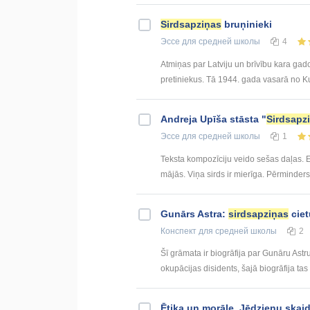
Sirdsapziņas
bruņinieki
Эссе
для средней школы
4
Atmiņas par Latviju un brīvību kara gad
pretiniekus. Tā 1944. gada vasarā no Kur
Andreja Upīša stāsta "
Sirdsapz
Эссе
для средней школы
1
Teksta kompozīciju veido sešas daļas. Ek
mājās. Viņa sirds ir mierīga. Pērminders 
Gunārs Astra:
sirdsapziņas
cie
Конспект
для средней школы
2
Šī grāmata ir biogrāfija par Gunāru Astr
okupācijas disidents, šajā biogrāfija tas ir
Ētika un morāle. Jēdzienu skai