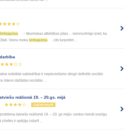
Sirdsapziņa
– tikumiskas atbildības jūtas ... viennozīmīgi izriet, ka
dažādi. Vienu moka
sirdsapziņa
, cits turpretim ...
edarbība
katrai noteiktai sabiedrībai ir nepieciešams stingri definēts sociālo
u īsteno dažādas sociālās ...
viešu reālismā 19. – 20.gs. mijā
7
ОЦЕНЕННЫЙ!
oblēma latviešu reālismā 19. – 20. gs mijā» centos risināt svarīgu
ilvēks ir spējīgs izdarīt ...