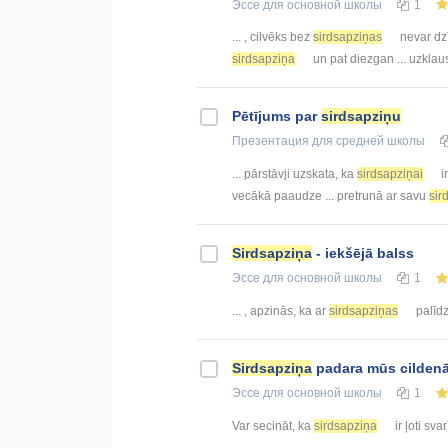
Эссе
для основной школы
1
... , cilvēks bez
sirdsapziņas
nevar dzīv
sirdsapziņa
un pat diezgan ... uzklau
Pētījums par
sirdsapziņu
Презентация
для средней школы
... pārstāvji uzskata, ka
sirdsapziņai
i
vecākā paaudze ... pretrunā ar savu
sir
Sirdsapziņa
- iekšējā balss
Эссе
для основной школы
1
... , apzinās, ka ar
sirdsapziņas
palīdz
Sirdsapziņa
padara mūs cildenā
Эссе
для основной школы
1
Var secināt, ka
sirdsapziņa
ir ļoti svar