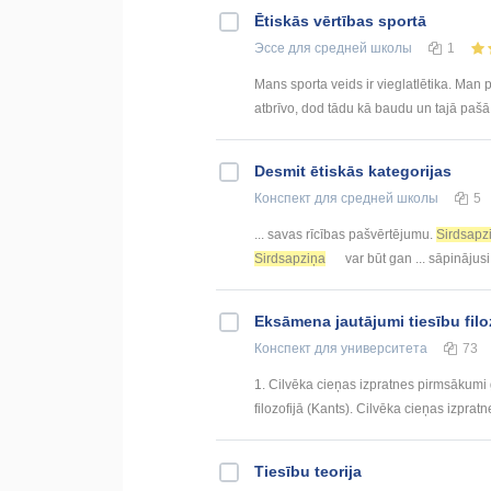
Ētiskās vērtības sportā
Эссе
для средней школы
1
Mans sporta veids ir vieglatlētika. Man p
atbrīvo, dod tādu kā baudu un tajā pašā
Desmit ētiskās kategorijas
Конспект
для средней школы
5
... savas rīcības pašvērtējumu.
Sirdsapz
Sirdsapziņa
var būt gan ... sāpinājusi.
Eksāmena jautājumi tiesību filo
Конспект
для университета
73
1. Cilvēka cieņas izpratnes pirmsākumi g
filozofijā (Kants). Cilvēka cieņas izprat
Tiesību teorija