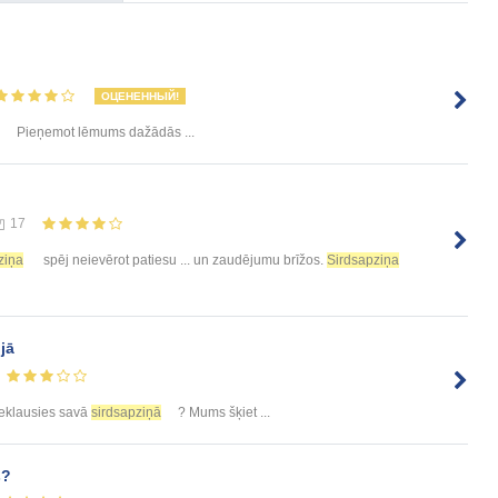
ОЦЕНЕННЫЙ!
Pieņemot lēmums dažādās ...
17
ziņa
spēj neievērot patiesu ... un zaudējumu brīžos.
Sirdsapziņa
ijā
 ieklausies savā
sirdsapziņā
? Mums šķiet ...
s?