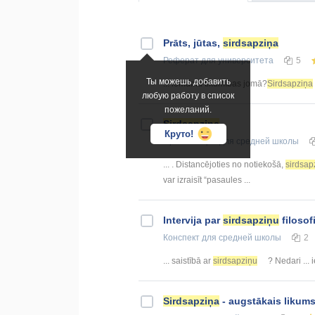
Prāts, jūtas,
sirdsapziņa
Реферат
для университета
5
Ты можешь добавить
... lēmumu tikumības jomā?
Sirdsapziņa
любую работу в список
пожеланий.
Sirdsapziņa
Круто!
Презентация
для средней школы
... . Distancējoties no notiekošā,
sirdsap
var izraisīt “pasaules ...
Intervija par
sirdsapziņu
filosof
Конспект
для средней школы
2
... saistībā ar
sirdsapziņu
? Nedari ...
Sirdsapziņa
- augstākais likum