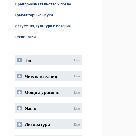
Предпринимательство и право
Гуманитарные науки
Искусство, культура и история
Технологии
Тип
Все
Число страниц
Все
Общий уровень
Все
Язык
Все
Литература
Все