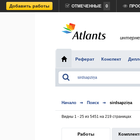
Добавить работы
ОТМЕЧЕННЫЕ
0
ПРО
интерне
Реферат
Конспект
Дипл
Начало
Поиск
sirdsapziņa
Видны 1 - 25 из 5451 на 219 страницах
Работы
Комплек