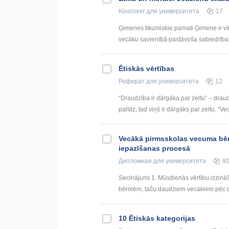
Конспект
для университета
17
Ģimenes tikumiskie pamati Ģimene ir vī
vecāku savienībā pastāvoša sabiedrības
Ētiskās vērtības
Реферат
для университета
12
“Draudzība ir dārgāka par zeltu” – draud
palīdz, tad viņš ir dārgāks par zeltu. “V
Vecākā pirmsskolas vecuma bērn
iepazīšanas procesā
Дипломная
для университета
8
Secinājumi 1. Mūsdienās vērtību izzin
bērniem, taču daudziem vecākiem pēc dar
10 Ētiskās kategorijas