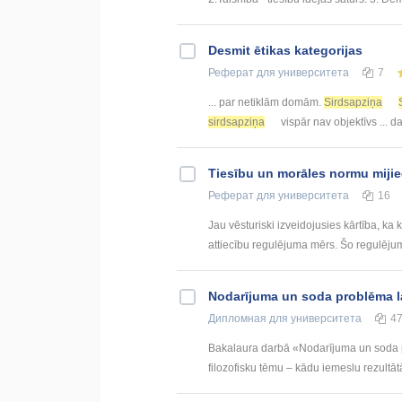
Desmit ētikas kategorijas
Реферат
для университета
7
... par netiklām domām.
Sirdsapziņa
sirdsapziņa
vispār nav objektīvs ... 
Tiesību un morāles normu miji
Реферат
для университета
16
Jau vēsturiski izveidojusies kārtība, ka 
attiecību regulējuma mērs. Šo regulējum
Nodarījuma un soda problēma lat
Дипломная
для университета
4
Bakalaura darbā «Nodarījuma un soda pr
filozofisku tēmu – kādu iemeslu rezultātā c