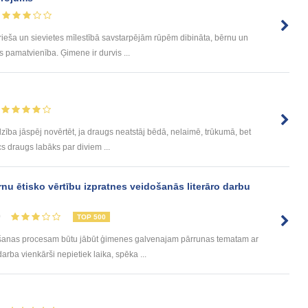
rieša un sievietes mīlestībā savstarpējām rūpēm dibināta, bērnu un
 pamatvienība. Ģimene ir durvis ...
zība jāspēj novērtēt, ja draugs neatstāj bēdā, nelaimē, trūkumā, bet
ecs draugs labāks par diviem ...
u ētisko vērtību izpratnes veidošanās literāro darbu
0
TOP 500
āšanas procesam būtu jābūt ģimenes galvenajam pārrunas tematam ar
ba vienkārši nepietiek laika, spēka ...