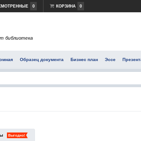
СМОТРЕННЫЕ
0
КОРЗИНА
0
т библиотека
омная
Образец документа
Бизнес план
Эссе
Презент
ты
Выгодно!