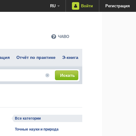
RU
Войти
Регистрация
ЧАВО
ация
Отчёт по практике
Э-книга
Искать
Все категории
Точные науки и природа