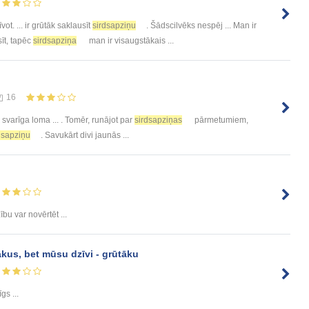
ot. ... ir grūtāk saklausīt
sirdsapziņu
. Šādscilvēks nespēj ... Man ir
sīt, tapēc
sirdsapziņa
man ir visaugstākais ...
16
r svarīga loma ... . Tomēr, runājot par
sirdsapziņas
pārmetumiem,
dsapziņu
. Savukārt divi jaunās ...
ību var novērtēt ...
kus, bet mūsu dzīvi - grūtāku
īgs ...