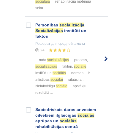
sociālajā
rehabilitācijā mobinga
seku ...
Personības
socializācija
.
Socializācijas
institūti un
faktori
Реферат
для средней школы
24
... rada
socializācijas
process,
socializācijas
faktori,
sociālie
institūti un
sociālās
normas ... ir
attīstības
sociālai
situācijai.
Nelabvēlīgu
sociālo
apstākļu
rezultātā ...
Sabiedriskais darbs ar veciem
cilvēkiem ilglaicīgās
sociālās
aprūpes un
sociālās
rehabilitācijas centrā