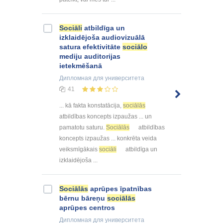
Sociāli
atbildīga un
izklaidējoša audiovizuālā
satura efektivitāte
sociālo
mediju auditorijas
ietekmēšanā
Дипломная
для университета
41
... kā fakta konstatācija,
sociālās
atbildības koncepts izpaužas ... un
pamatotu saturu.
Sociālās
atbildības
koncepts izpaužas ... konkrēta veida
veiksmīgākais
sociāli
atbildīga un
izklaidējoša ...
Sociālās
aprūpes īpatnības
bērnu bāreņu
sociālās
aprūpes centros
Дипломная
для университета