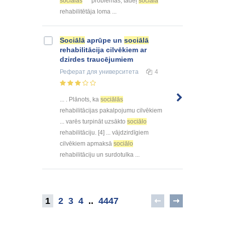
sociālās
problēmas, tādēļ
sociālā
rehabilitētāja loma ...
Sociālā
aprūpe un
sociālā
rehabilitācija cilvēkiem ar
dzirdes traucējumiem
Реферат
для университета
4
... . Plānots, ka
sociālās
rehabilitācijas pakalpojumu cilvēkiem
... varēs turpināt uzsākto
sociālo
rehabilitāciju. [4] ... vājdzirdīgiem
cilvēkiem apmaksā
sociālo
rehabilitāciju un surdotulka ...
1
2
3
4
..
4447