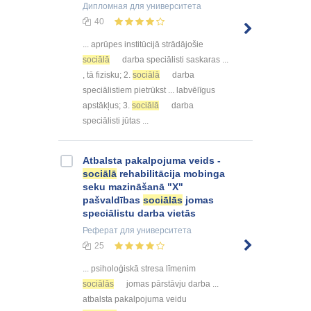
Дипломная
для университета
40
... aprūpes institūcijā strādājošie
sociālā
darba speciālisti saskaras ...
, tā fizisku; 2.
sociālā
darba
speciālistiem pietrūkst ... labvēlīgus
apstākļus; 3.
sociālā
darba
speciālisti jūtas ...
Atbalsta pakalpojuma veids -
sociālā
rehabilitācija mobinga
seku mazināšanā "X"
pašvaldības
sociālās
jomas
speciālistu darba vietās
Реферат
для университета
25
... psiholoģiskā stresa līmenim
sociālās
jomas pārstāvju darba ...
atbalsta pakalpojuma veidu