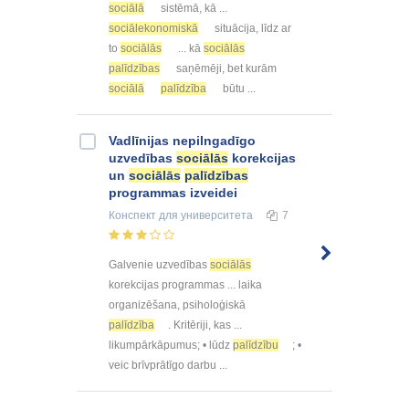
sociālā
sistēmā, kā ...
sociālekonomiskā
situācija, līdz ar
to
sociālās
... kā
sociālās
palīdzības
saņēmēji, bet kurām
sociālā
palīdzība
būtu ...
Vadlīnijas nepilngadīgo
uzvedības
sociālās
korekcijas
un
sociālās
palīdzības
programmas izveidei
Конспект
для университета
7
Galvenie uzvedības
sociālās
korekcijas programmas ... laika
organizēšana, psiholoģiskā
palīdzība
. Kritēriji, kas ...
likumpārkāpumus; • lūdz
palīdzību
; •
veic brīvprātīgo darbu ...