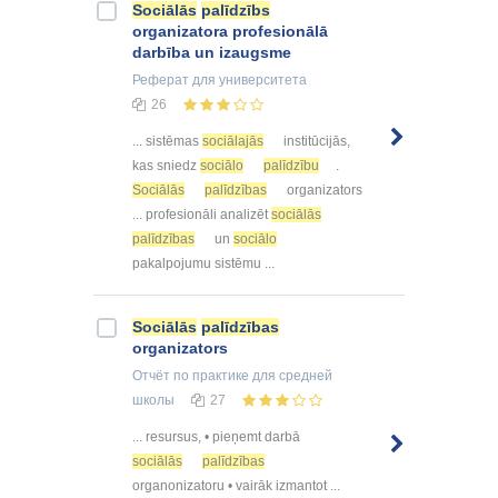
Sociālās
palīdzībs
organizatora profesionālā
darbība un izaugsme
Реферат
для университета
26
... sistēmas
sociālajās
institūcijās,
kas sniedz
sociālo
palīdzību
.
Sociālās
palīdzības
organizators
... profesionāli analizēt
sociālās
palīdzības
un
sociālo
pakalpojumu sistēmu ...
Sociālās
palīdzības
organizators
Отчёт по практике
для средней
школы
27
... resursus, • pieņemt darbā
sociālās
palīdzības
organonizatoru • vairāk izmantot ...