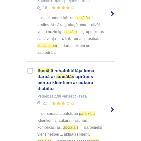
Конспект
для средней школы
18
... no ekonomiskās un
sociālās
aprites. Vecāka gadagājuma ... cilvēki
veido nozīmīgu
sociālo
grupu, kuras
sastāvdaļa ... uzliek jaunas prasības
sociālajiem
darbiniekiem un
sabiedrībai ...
Sociālā
rehabilitētāja loma
darbā ar
sociālās
aprūpes
centra klientiem ar cukura
diabētu
Реферат
для университета
22
... personāla atbalsts un
palīdzība
.
Klientiem ar cukura ... jaunas
komplikācijas.
Sociālais
darbinieks
viens nespēj ... aktuālās klientu