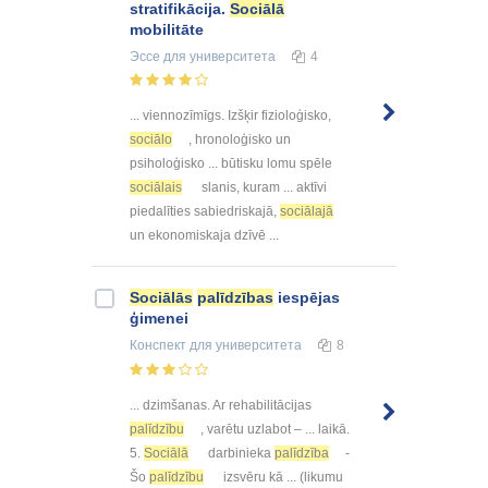
stratifikācija.
Sociālā
mobilitāte
Эссе
для университета
4
... viennozīmīgs. Izšķir fizioloģisko,
sociālo
, hronoloģisko un
psiholoģisko ... būtisku lomu spēle
sociālais
slanis, kuram ... aktīvi
piedalīties sabiedriskajā,
sociālajā
un ekonomiskaja dzīvē ...
Sociālās
palīdzības
iespējas
ģimenei
Конспект
для университета
8
... dzimšanas. Ar rehabilitācijas
palīdzību
, varētu uzlabot – ... laikā.
5.
Sociālā
darbinieka
palīdzība
-
Šo
palīdzību
izsvēru kā ... (likumu