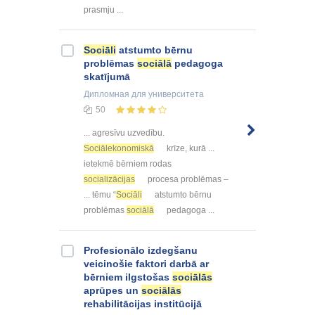
prasmju ...
Sociāli
atstumto bērnu
problēmas
sociālā
pedagoga
skatījumā
Дипломная
для университета
50
... agresīvu uzvedību.
Sociālekonomiskā
krīze, kurā ...
ietekmē bērniem rodas
socializācijas
procesa problēmas –
... tēmu “
Sociāli
atstumto bērnu
problēmas
sociālā
pedagoga ...
Profesionālo izdegšanu
veicinošie faktori darbā ar
bērniem ilgstošas
sociālās
aprūpes un
sociālās
rehabilitācijas institūcijā