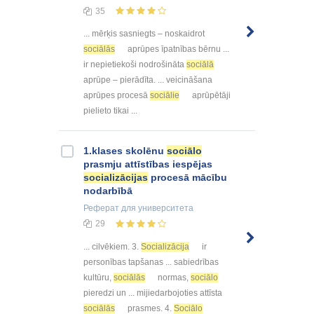
35
... mērķis sasniegts – noskaidrot
sociālās
aprūpes īpatnības bērnu ...
ir nepietiekoši nodrošināta
sociālā
aprūpe – pierādīta. ... veicināšana
aprūpes procesā
sociālie
aprūpētāji
pielieto tikai ...
1.klases skolēnu
sociālo
prasmju attīstības iespējas
socializācijas
procesā mācību
nodarbībā
Реферат
для университета
29
... cilvēkiem. 3.
Socializācija
ir
personības tapšanas ... sabiedrības
kultūru,
sociālās
normas,
sociālo
pieredzi un ... mijiedarbojoties attīsta
sociālās
prasmes. 4.
Sociālo