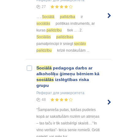
Реферат
для университета
27
... .
Sociālā
palīdzība
ir
sociālās
politikas instruments, ar
kuras
palīdzību
tiek ... . 2.
Sociālās
palīdzības
pamatprincipi ir sniegt
sociālo
palīdzību
krīzē nonākušām ...
Sociālā
pedagoga darbs ar
alkoholiķu ģimeņu bērniem kā
sociālās
izslēgtības riska
grupu
Реферат
для университета
48
“Šampanieša putas, tukšas pudeles
kopā ar sakaltušām rozēm un atmiņas
– tas taču ir tik saldsērīgi skaisti…’’In
vino veritas”- teica senie romieši. Grūti
pateikt, vai mēs tur ...