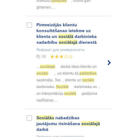
sniedzot
palīdzību
, risinot gan
ģimenes ...
Pirmreizējās klientu
konsultēšanas ietekme uz
klienta un
sociālā
darbinieka
sadarbību
sociālajā
dienestā
Реферат
для университета
38
...
sociālajā
darbā starp klientu un
sociālo
... un klientu kā
palīdzības
saņēmēju. Tas ... klientu un
sociālo
darbinieku.
Sociālā
darbinieka un ...
un interpretācija
sociālā
gadījuma
vadīšanas ...
Sociālās
nabadzības
jautājumu risināšana
sociālajā
darbā