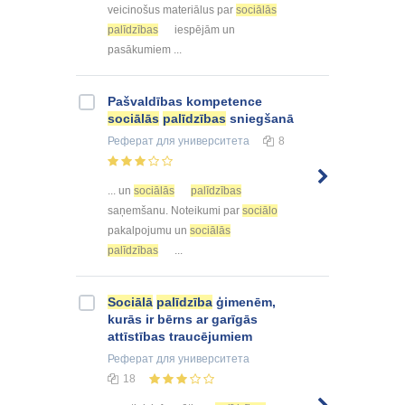
veicinošus materiālus par
sociālās
palīdzības
iespējām un
pasākumiem ...
Pašvaldības kompetence
sociālās
palīdzības
sniegšanā
Реферат
для университета
8
... un
sociālās
palīdzības
saņemšanu. Noteikumi par
sociālo
pakalpojumu un
sociālās
palīdzības
...
Sociālā
palīdzība
ģimenēm,
kurās ir bērns ar garīgās
attīstības traucējumiem
Реферат
для университета
18