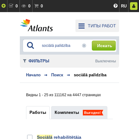
0
0
0
RU
ТИПЫ РАБОТ
Искать
ФИЛЬТРЫ
Выключены
Начало
Поиск
sociālā palīdzība
Видны 1 - 25 из 111162 на 4447 страницах
Работы
Комплекты
Выгодно!
Sociālā
rehabilitētāja