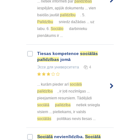
... netiek informēti par
palīdzības
iespējām, apjūk dokumentu ... vien
baidās jautāt
palīdzību
. 5.
Palīdzību
sniedz dažādas ... uz
labu. 6.
Sociālo
darbinieku
pienākums ir ...
Tiesas kompetence
sociālās
palīdzības
jomā
Эссе
для университета
4
... kurām pieder arī
sociālā
palīdzība
, ir ļoti nozīmīgas ...
pieejamiem resursiem. Tādējādi
sociālā
palīdzība
netiek sniegta
visiem ... pietiekams, ir valsts
sociālās
politikas nevis tiesas ...
Sociālā
nevienlīdzība.
Sociālā