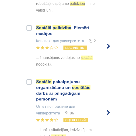
robežās) iespējamo
palīdzību
no
valsts un ...
Sociālā
palīdzība
. Piemēri
medijos
Конспект
для университета
2
БЕСПЛАТНО!
... finansējums veidojas no
sociālā
nodokļa).
Sociālo
pakalpojumu
organizēšana un
sociālāis
darbs ar pilngadigām
personām
Отчёт по практике
для
университета
86
ОЦЕНЕННЫЙ!
... konfliktsituācijām, iedzīvotājiem