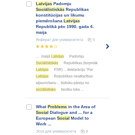
Latvijas
Padomju
Sociālistiskās
Republikas
konstitūcijas un likumu
piemērošana
Latvijas
Republikā pēc 1990. gada 4.
maija
Реферат
для университета
5
... . maijā
Latvijas
Padomju
Sociālistiskās
Republikas (turpmāk
Latvijas
PSR) ... deklarāciju “Par
Latvijas
Republikas neatkarības
atjaunošanu ... būtisku pāreju no
sociālistisko
tiesību loka ...
What
Problems
in the Area of
Social
Dialogue and ... for a
European
Social
Model to
Work ...
Эссе
для университета
8