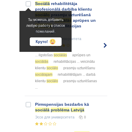
Sociālā
rehabilitētāja
profesionālā darbība klientu
sociālo
prasmju uzturēšanā
Ты можешь добавить
ilgstošas
sociālās
aprūpes un
любую работу в список
sociālās
rehabilitācijas
institūcijā
пожеланий.
Реферат
для университета
Круто!
41
... ilgstošas
sociālās
aprūpes un
sociālās
rehabilitācijas ... veicinātu
klientu
sociālo
prasmju uzturēšanu
sociālajam
rehabilitētājam ... darbā
klientu
sociālo
prasmju uzturēšanas
...
Pirmspensijas bezdarbs kā
sociālā
problēma
Latvijā
Эссе
для университета
8