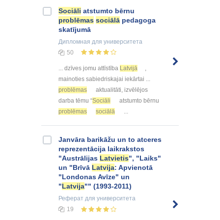
Sociāli
atstumto bērnu
problēmas
sociālā
pedagoga
skatījumā
Дипломная
для университета
50
... dzīves jomu attīstība
Latvijā
,
mainoties sabiedriskajai iekārtai ...
problēmas
aktualitāti, izvēlējos
darba tēmu “
Sociāli
atstumto bērnu
problēmas
sociālā
...
Janvāra barikāžu un to atceres
reprezentācija laikrakstos
"Austrālijas
Latvietis
", "Laiks"
un "Brīvā
Latvija
: Apvienotā
"Londonas Avīze" un
"
Latvija
"" (1993-2011)
Реферат
для университета
19