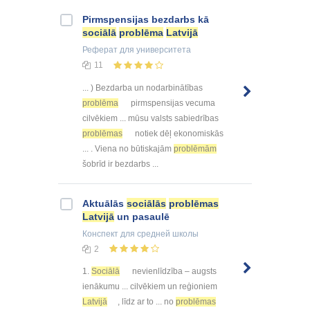
Pirmspensijas bezdarbs kā
sociālā
problēma
Latvijā
Реферат
для университета
11
... ) Bezdarba un nodarbinātības
problēma
pirmspensijas vecuma
cilvēkiem ... mūsu valsts sabiedrības
problēmas
notiek dēļ ekonomiskās
... . Viena no būtiskajām
problēmām
šobrīd ir bezdarbs ...
Aktuālās
sociālās
problēmas
Latvijā
un pasaulē
Конспект
для средней школы
2
1.
Sociālā
nevienlīdzība – augsts
ienākumu ... cilvēkiem un reģioniem
Latvijā
, līdz ar to ... no
problēmas