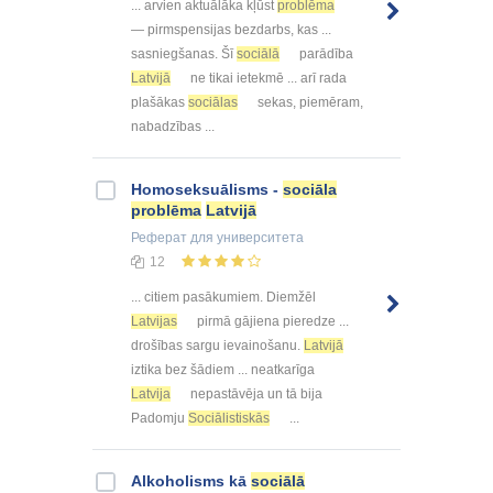
... arvien aktuālāka kļūst
problēma
— pirmspensijas bezdarbs, kas ...
sasniegšanas. Šī
sociālā
parādība
Latvijā
ne tikai ietekmē ... arī rada
plašākas
sociālas
sekas, piemēram,
nabadzības ...
Homoseksuālisms -
sociāla
problēma
Latvijā
Реферат
для университета
12
... citiem pasākumiem. Diemžēl
Latvijas
pirmā gājiena pieredze ...
drošības sargu ievainošanu.
Latvijā
iztika bez šādiem ... neatkarīga
Latvija
nepastāvēja un tā bija
Padomju
Sociālistiskās
...
Alkoholisms kā
sociālā