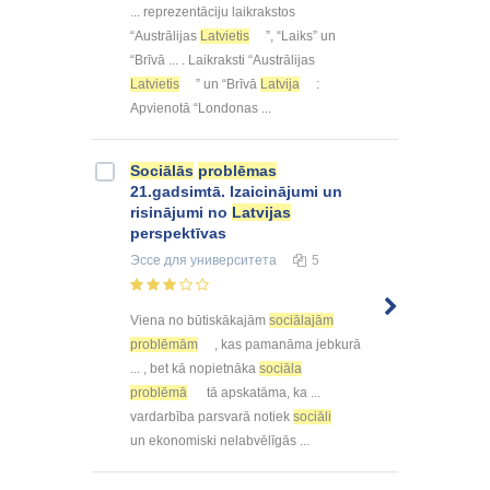
... reprezentāciju laikrakstos
“Austrālijas
Latvietis
”, “Laiks” un
“Brīvā ... . Laikraksti “Austrālijas
Latvietis
” un “Brīvā
Latvija
:
Apvienotā “Londonas ...
Sociālās
problēmas
21.gadsimtā. Izaicinājumi un
risinājumi no
Latvijas
perspektīvas
Эссе
для университета
5
Viena no būtiskākajām
sociālajām
problēmām
, kas pamanāma jebkurā
... , bet kā nopietnāka
sociāla
problēmā
tā apskatāma, ka ...
vardarbība parsvarā notiek
sociāli
un ekonomiski nelabvēlīgās ...