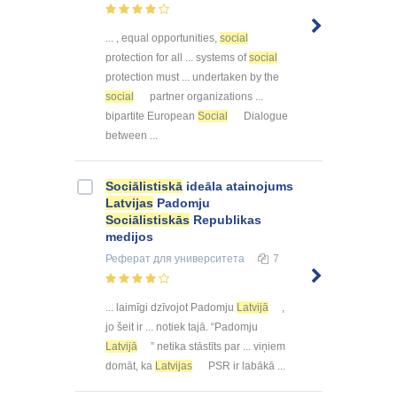
... , equal opportunities,
social
protection for all ... systems of
social
protection must ... undertaken by the
social
partner organizations ...
bipartite European
Social
Dialogue
between ...
Sociālistiskā
ideāla atainojums
Latvijas
Padomju
Sociālistiskās
Republikas
medijos
Реферат
для университета
7
... laimīgi dzīvojot Padomju
Latvijā
,
jo šeit ir ... notiek tajā. “Padomju
Latvijā
” netika stāstīts par ... viņiem
domāt, ka
Latvijas
PSR ir labākā ...