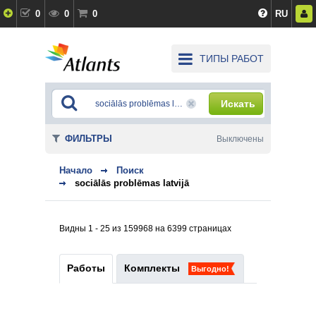
0
0
0
RU
ТИПЫ РАБОТ
Искать
ФИЛЬТРЫ
Выключены
Начало
Поиск
sociālās problēmas latvijā
Видны 1 - 25 из 159968 на 6399 страницах
Работы
Комплекты
Выгодно!