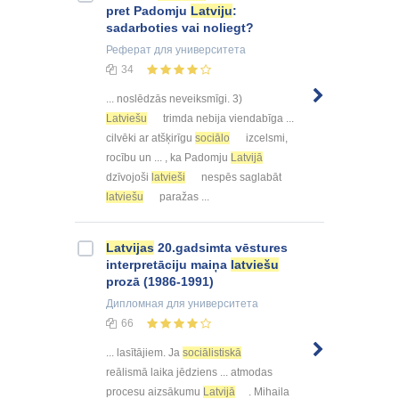
pret Padomju
Latviju
:
sadarboties vai noliegt?
Реферат
для университета
34
... noslēdzās neveiksmīgi. 3)
Latviešu
trimda nebija viendabīga ...
cilvēki ar atšķirīgu
sociālo
izcelsmi,
rocību un ... , ka Padomju
Latvijā
dzīvojoši
latvieši
nespēs saglabāt
latviešu
paražas ...
Latvijas
20.gadsimta vēstures
interpretāciju maiņa
latviešu
prozā (1986-1991)
Дипломная
для университета
66
... lasītājiem. Ja
sociālistiskā
reālismā laika jēdziens ... atmodas
procesu aizsākumu
Latvijā
. Mihaila