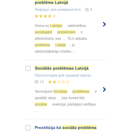
problēma
Latvijā
Реферат
для университета
8
Viena no
Latvijas
sabiedrības
sociālajām
problēmām
ir
alkoholisms, kas ... . Tā ir aktuāla
problēma
Latvijā
, jo
alkoholatkarīgo cilvēku ...
Sociālās
problēmas
Latvijā
Презентация
для средней школы
13
Secinājumi
Sociālas
problēmas
ir
apstākļi starp ... , kas noved līdz
sociālai
reakcijai, pārkāpjot vērtības
...
Prostitūija kā
sociāla
problēma