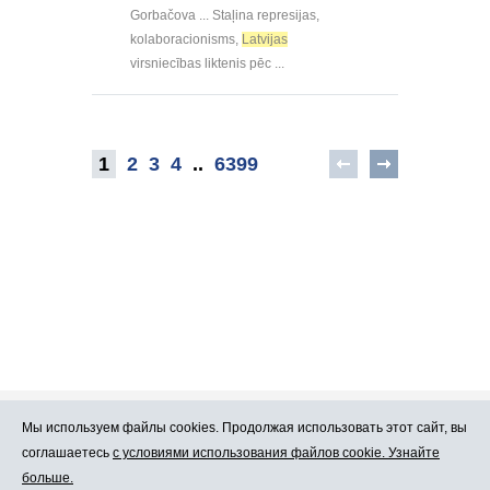
Gorbačova ... Staļina represijas,
kolaboracionisms,
Latvijas
virsniecības liktenis pēc ...
1
2
3
4
..
6399
Мы используем файлы cookies. Продолжая использовать этот сайт, вы
Про Atlants.lv
Реклама
соглашаетесь
с условиями использования файлов cookie. Узнайте
больше.