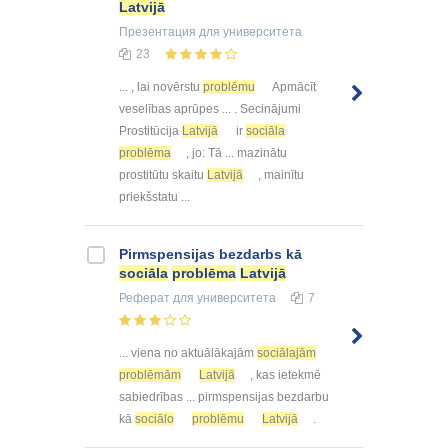
Latvijā
Презентация
для университета
23
... , lai novērstu
problēmu
Apmācīt
veselības aprūpes ... . Secinājumi
Prostitūcija
Latvijā
ir
sociāla
problēma
, jo: Tā ... mazinātu
prostitūtu skaitu
Latvijā
, mainītu
priekšstatu ...
Pirmspensijas bezdarbs kā
sociāla
problēma
Latvijā
Реферат
для университета
7
... viena no aktuālākajām
sociālajām
problēmām
Latvijā
, kas ietekmē
sabiedrības ... pirmspensijas bezdarbu
kā
sociālo
problēmu
Latvijā
.