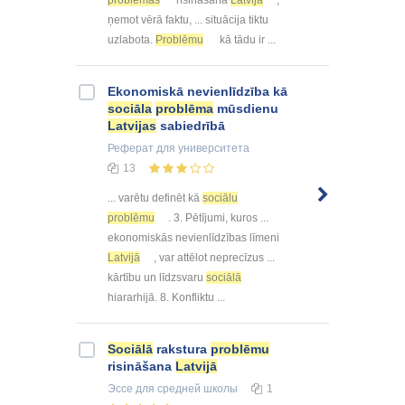
problēmas
risināšana
Latvijā
,
ņemot vērā faktu, ... situācija tiktu
uzlabota.
Problēmu
kā tādu ir ...
Ekonomiskā nevienlīdzība kā
sociāla
problēma
mūsdienu
Latvijas
sabiedrībā
Реферат
для университета
13
... varētu definēt kā
sociālu
problēmu
. 3. Pētījumi, kuros ...
ekonomiskās nevienlīdzības līmeni
Latvijā
, var attēlot neprecīzus ...
kārtību un līdzsvaru
sociālā
hiararhijā. 8. Konfliktu ...
Sociālā
rakstura
problēmu
risināšana
Latvijā
Эссе
для средней школы
1