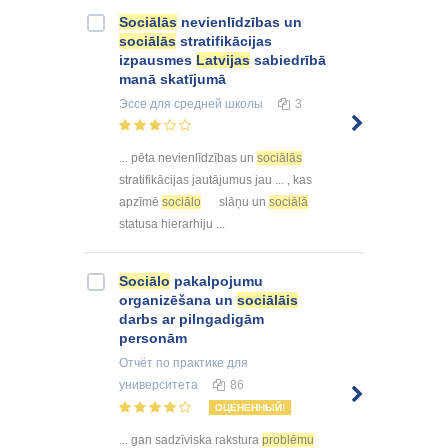
Sociālās
nevienlīdzības un
sociālās
stratifikācijas
izpausmes
Latvijas
sabiedrībā
manā skatījumā
Эссе
для средней школы
3
... pēta nevienlīdzības un
sociālās
stratifikācijas jautājumus jau ... , kas
apzīmē
sociālo
slāņu un
sociālā
statusa hierarhiju ...
Sociālo
pakalpojumu
organizēšana un
sociālāis
darbs ar pilngadigām
personām
Отчёт по практике
для
университета
86
ОЦЕНЕННЫЙ!
... gan sadzīviska rakstura
problēmu