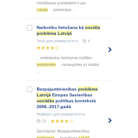
risināšanas scenārijiem ir jau
Latvijā
pielietotais ...
Narkotiku lietošana kā
sociāla
problēma
Latvijā
Эссе
для университета
4
... amfetamīnu lietošanas radītām
problēmām
, neraugoties uz relatīvi
...
Bezpajumtniecības
problēma
Latvijā
Eiropas Savienības
sociālās
politikas kontekstā
2008.-2017.gadā
Реферат
для университета
26
Secinājumi. Bezpajumtniecības