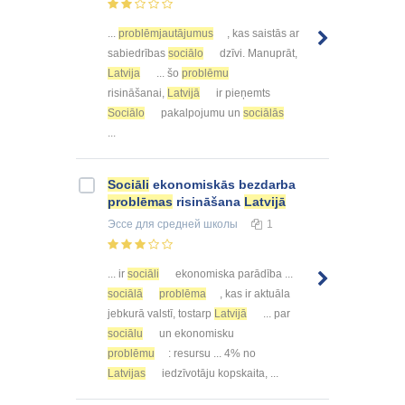
...
problēmjautājumus
, kas saistās ar
sabiedrības
sociālo
dzīvi. Manuprāt,
Latvija
... šo
problēmu
risināšanai,
Latvijā
ir pieņemts
Sociālo
pakalpojumu un
sociālās
...
Sociāli
ekonomiskās bezdarba
problēmas
risināšana
Latvijā
Эссе
для средней школы
1
... ir
sociāli
ekonomiska parādība ...
sociālā
problēma
, kas ir aktuāla
jebkurā valstī, tostarp
Latvijā
... par
sociālu
un ekonomisku
problēmu
: resursu ... 4% no
Latvijas
iedzīvotāju kopskaita, ...