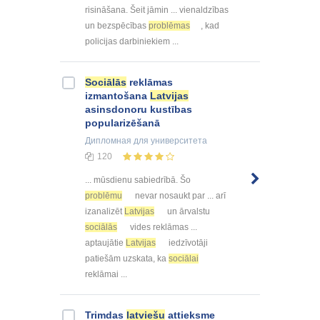
risināšana. Šeit jāmin ... vienaldzības
un bezspēcības
problēmas
, kad
policijas darbiniekiem ...
Sociālās
reklāmas
izmantošana
Latvijas
asinsdonoru kustības
popularizēšanā
Дипломная
для университета
120
... mūsdienu sabiedrībā. Šo
problēmu
nevar nosaukt par ... arī
izanalizēt
Latvijas
un ārvalstu
sociālās
vides reklāmas ...
aptaujātie
Latvijas
iedzīvotāji
patiešām uzskata, ka
sociālai
reklāmai ...
Trimdas
latviešu
attieksme