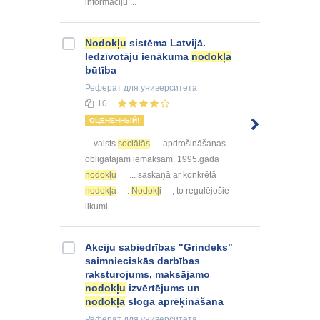
informāciju ...
Nodokļu
sistēma Latvijā.
Iedzīvotāju ienākuma
nodokļa
būtība
Реферат
для университета
10
ОЦЕНЕННЫЙ!
... valsts
sociālās
apdrošināšanas
obligātajām iemaksām. 1995.gada
nodokļu
... saskaņā ar konkrētā
nodokļa
.
Nodokļi
, to regulējošie
likumi ...
Akciju sabiedrības "Grindeks"
saimnieciskās darbības
raksturojums, maksājamo
nodokļu
izvērtējums un
nodokļa
sloga aprēķināšana
Реферат
для университета