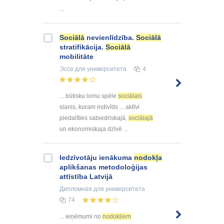
...
Sociālā
nevienlīdzība.
Sociālā
stratifikācija.
Sociālā
mobilitāte
Эссе
для университета
4
... būtisku lomu spēle
sociālais
slanis, kuram indivīds ... aktīvi
piedalīties sabiedriskajā,
sociālajā
un ekonomiskaja dzīvē ...
Iedzīvotāju ienākuma
nodokļa
aplikšanas metodoloģijas
attīstība Latvijā
Дипломная
для университета
74
... ieņēmumi no
nodokļiem