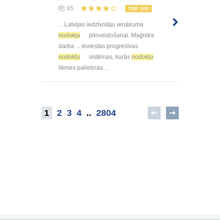
85
TOP 100
... Latvijas iedzīvotāju ienākuma
nodokļa
pilnveidošanai. Maģistra
darba ... ieviestas progresīvas
nodokļu
sistēmas, kurās
nodokļu
likmes palielinās ...
1
2
3
4
..
2804