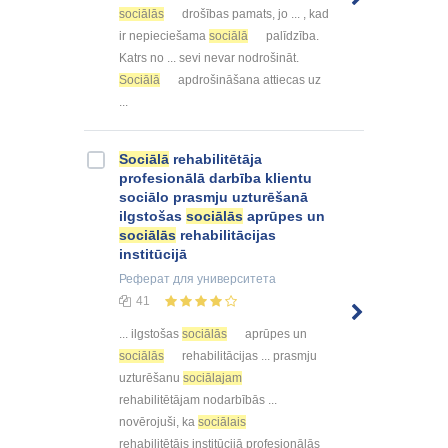
sociālās
drošības pamats, jo ... , kad
ir nepieciešama
sociālā
palīdzība.
Katrs no ... sevi nevar nodrošināt.
Sociālā
apdrošināšana attiecas uz
...
Sociālā
rehabilitētāja
profesionālā darbība klientu
sociālo prasmju uzturēšanā
ilgstošas
sociālās
aprūpes un
sociālās
rehabilitācijas
institūcijā
Реферат
для университета
41
... ilgstošas
sociālās
aprūpes un
sociālās
rehabilitācijas ... prasmju
uzturēšanu
sociālajam
rehabilitētājam nodarbībās ...
novērojuši, ka
sociālais
rehabilitētājs institūcijā profesionālās