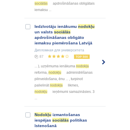
sociālās
apdrošināšanas obligātais
iemaksu ...
Iedzīvotāju ienākumu
nodokļu
un valsts
sociālās
apdrošināšanas obligāto
iemaksu piemērošana Latvijā
Дипломная
для университета
87
TOP 500
... ), uzņēmuma ienākuma
nodokļa
reforma,
nodokļu
administrēšanas
pilnveidošana, ēnu ... , turpinot
palielināt
nodokļa
likmes,
nodokļu
ieņēmumi samazināsies. 3
...
Nodokļu
izmantošanas
iespējas
sociālās
politikas
īstenošanā