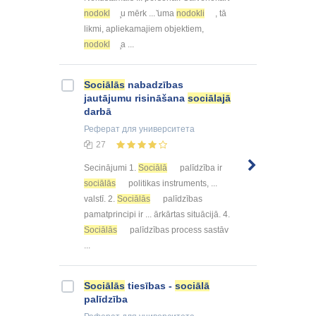
nodokl
̧u mērk ... ̌uma
nodokli
, tā
likmi, apliekamajiem objektiem,
nodokl
̧a ...
Sociālās
nabadzības
jautājumu risināšana
sociālajā
darbā
Реферат
для университета
27
Secinājumi 1.
Sociālā
palīdzība ir
sociālās
politikas instruments, ...
valstī. 2.
Sociālās
palīdzības
pamatprincipi ir ... ārkārtas situācijā. 4.
Sociālās
palīdzības process sastāv
...
Sociālās
tiesības -
sociālā
palīdzība