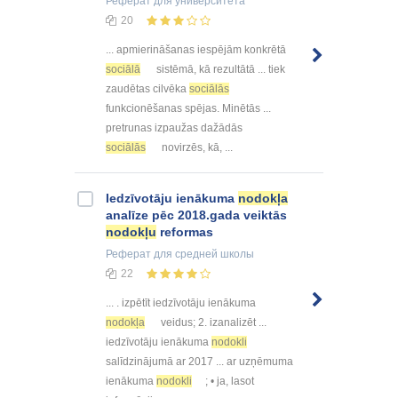
Реферат
для университета
20
... apmierināšanas iespējām konkrētā
sociālā
sistēmā, kā rezultātā ... tiek
zaudētas cilvēka
sociālās
funkcionēšanas spējas. Minētās ...
pretrunas izpaužas dažādās
sociālās
novirzēs, kā, ...
Iedzīvotāju ienākuma
nodokļa
analīze pēc 2018.gada veiktās
nodokļu
reformas
Реферат
для средней школы
22
... . izpētīt iedzīvotāju ienākuma
nodokļa
veidus; 2. izanalizēt ...
iedzīvotāju ienākuma
nodokli
salīdzinājumā ar 2017 ... ar uzņēmuma
ienākuma
nodokli
; • ja, lasot