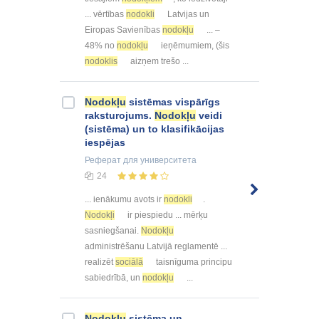
... vērtības
nodokli
Latvijas un
Eiropas Savienības
nodokļu
... –
48% no
nodokļu
ieņēmumiem, (šis
nodoklis
aizņem trešo ...
Nodokļu
sistēmas vispārīgs
raksturojums.
Nodokļu
veidi
(sistēma) un to klasifikācijas
iespējas
Реферат
для университета
24
... ienākumu avots ir
nodokli
.
Nodokļi
ir piespiedu ... mērķu
sasniegšanai.
Nodokļu
administrēšanu Latvijā reglamentē ...
realizēt
sociālā
taisnīguma principu
sabiedrībā, un
nodokļu
...
Nodokļu
sistēma un