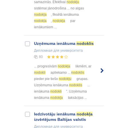
samazinās. Efektīvai
nodokļu
sistēmai jānodrošina ... no algas
nodokļa
, fiksētā ienākuma
nodokļa
,
nodokļa
par
ienākumiem ...
Uzņēmuma ienākuma
nodoklis
Дипломная
для университета
80
... progresīvām
nodokļa
likmēm, ar
nodokli
apliekamo ...
nodoklis
pieder pie tiešo
nodokļu
grupas.
Uzņēmuma ienākuma
nodoklis
...
ienākuma
nodokli
”. Uzņēmuma
ienākuma
nodokļa
taksācijas ...
Iedzīvotāju ienākuma
nodokļa
izvērtējums Baltijas valstīs
Дипломная
для университета