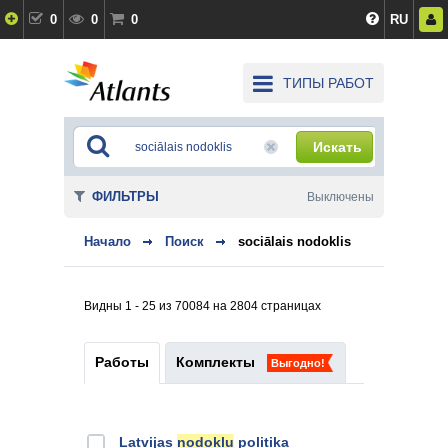
0
0
0
RU
ТИПЫ РАБОТ
Искать
ФИЛЬТРЫ
Выключены
Начало
Поиск
sociālais nodoklis
Видны 1 - 25 из 70084 на 2804 страницах
Работы
Комплекты
Выгодно!
Latvijas
nodokļu
politika