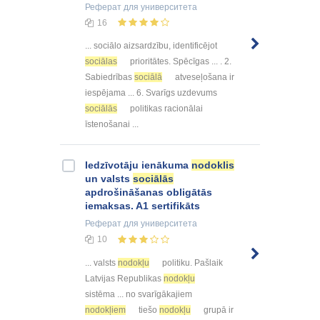
Реферат
для университета
16
... sociālo aizsardzību, identificējot
sociālas
prioritātes. Spēcīgas ... . 2.
Sabiedrības
sociālā
atveseļošana ir
iespējama ... 6. Svarīgs uzdevums
sociālās
politikas racionālai
īstenošanai ...
Iedzīvotāju ienākuma
nodoklis
un valsts
sociālās
apdrošināšanas obligātās
iemaksas. A1 sertifikāts
Реферат
для университета
10
... valsts
nodokļu
politiku. Pašlaik
Latvijas Republikas
nodokļu
sistēma ... no svarīgākajiem
nodokļiem
tiešo
nodokļu
grupā ir