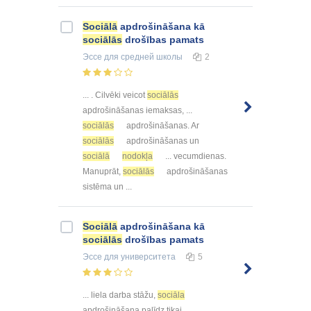
Sociālā
apdrošināšana kā
sociālās
drošības pamats
Эссе
для средней школы
2
... . Cilvēki veicot
sociālās
apdrošināšanas iemaksas, ...
sociālās
apdrošināšanas. Ar
sociālās
apdrošināšanas un
sociālā
nodokļa
... vecumdienas.
Manuprāt,
sociālās
apdrošināšanas
sistēma un ...
Sociālā
apdrošināšana kā
sociālās
drošības pamats
Эссе
для университета
5
... liela darba stāžu,
sociāla
apdrošināšana palīdz tikai ...