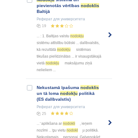
pievienotās vērtības
nodoklis
Baltijā
Реферат
для университета
19
... : 1. Baltijas valstu
nodokļu
sistēmu attīstību būtiski ... dalībvalstis,
kā rezultātā
nodokļu
sistēmas
tikušas pielīdzinātas ... ir visaugstākajā
vietā
nodokļu
maksājumu ziņā
nelieliem ...
Nekustamā īpašuma
nodoklis
un tā loma
nodokļu
politikā
(ES dalībvalstīs)
Реферат
для университета
25
... ̄ aplikšana ar
nodokli
, ieņem
nozīmi ... ̄gu vietu
nodokl
̧u politikā.
Nekustamais ... personai. Galvenokārt