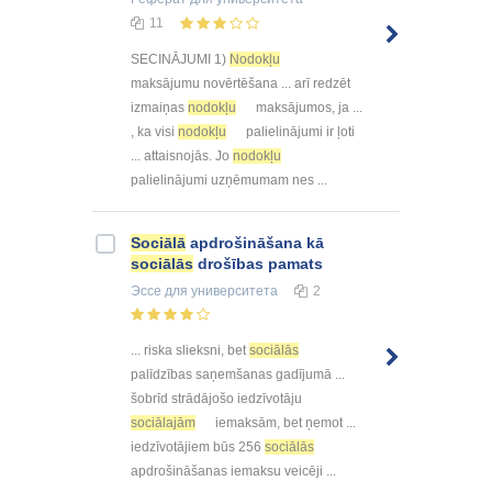
11
SECINĀJUMI 1)
Nodokļu
maksājumu novērtēšana ... arī redzēt
izmaiņas
nodokļu
maksājumos, ja ...
, ka visi
nodokļu
palielinājumi ir ļoti
... attaisnojās. Jo
nodokļu
palielinājumi uzņēmumam nes ...
Sociālā
apdrošināšana kā
sociālās
drošības pamats
Эссе
для университета
2
... riska slieksni, bet
sociālās
palīdzības saņemšanas gadījumā ...
šobrīd strādājošo iedzīvotāju
sociālajām
iemaksām, bet ņemot ...
iedzīvotājiem būs 256
sociālās
apdrošināšanas iemaksu veicēji ...