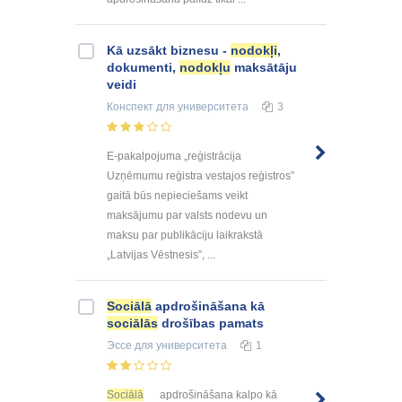
Kā uzsākt biznesu -
nodokļi
,
dokumenti,
nodokļu
maksātāju
veidi
Конспект
для университета
3
E-pakalpojuma „reģistrācija
Uzņēmumu reģistra vestajos reģistros”
gaitā būs nepieciešams veikt
maksājumu par valsts nodevu un
maksu par publikāciju laikrakstā
„Latvijas Vēstnesis”, ...
Sociālā
apdrošināšana kā
sociālās
drošības pamats
Эссе
для университета
1
Sociālā
apdrošināšana kalpo kā