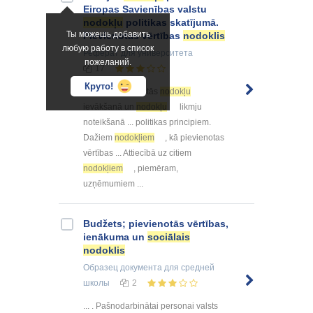
Eiropas Savienības valstu
nodokļu
politikas skatījumā.
Ты можешь добавить
Pievienotas vērtības
nodoklis
любую работу в список
Реферат
для университета
пожеланий.
17
Круто!
... veidā neiesaistās
nodokļu
ievākšanā un
nodokļu
likmju
noteikšanā ... politikas principiem.
Dažiem
nodokļiem
, kā pievienotas
vērtības ... Attiecībā uz citiem
nodokļiem
, piemēram,
uzņēmumiem ...
Budžets; pievienotās vērtības,
ienākuma un
sociālais
nodoklis
Образец документа
для средней
школы
2
... . Pašnodarbinātai personai valsts