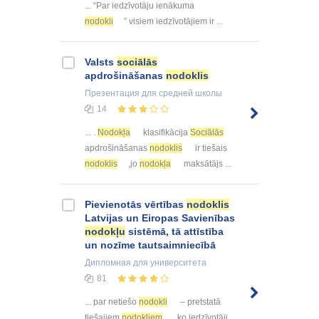
... “Par iedzīvotāju ienākuma
nodokli
” visiem iedzīvotājiem ir ...
Valsts
sociālās
apdrošināšanas
nodoklis
Презентация
для средней школы
14
... .
Nodokļa
klasifikācija
Sociālās
apdrošināšanas
nodoklis
ir tiešais
nodoklis
,jo
nodokļa
maksātājs ...
Pievienotās vērtības
nodoklis
Latvijas un Eiropas Savienības
nodokļu
sistēmā, tā attīstība
un nozīme tautsaimniecībā
Дипломная
для университета
81
... par netiešo
nodokli
– pretstatā
tiešajiem
nodokļiem
, ko iedzīvotāji