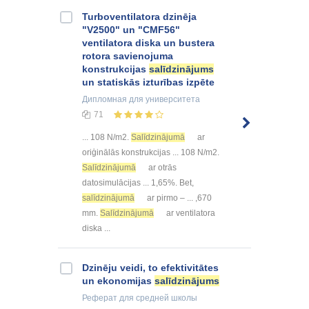
Turboventilatora dzinēja
"V2500" un "CMF56"
ventilatora diska un bustera
rotora savienojuma
konstrukcijas
salīdzinājums
un statiskās izturības izpēte
Дипломная
для университета
71
... 108 N/m2.
Salīdzinājumā
ar
oriģinālās konstrukcijas ... 108 N/m2.
Salīdzinājumā
ar otrās
datosimulācijas ... 1,65%. Bet,
salīdzinājumā
ar pirmo – ... ,670
mm.
Salīdzinājumā
ar ventilatora
diska ...
Dzinēju veidi, to efektivitātes
un ekonomijas
salīdzinājums
Реферат
для средней школы