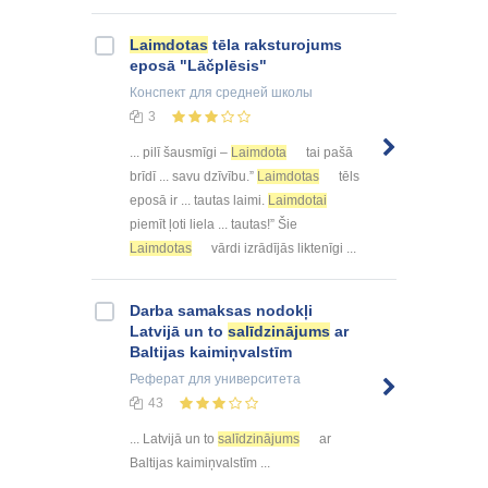
Laimdotas
tēla raksturojums
eposā "Lāčplēsis"
Конспект
для средней школы
3
... pilī šausmīgi –
Laimdota
tai pašā
brīdī ... savu dzīvību.”
Laimdotas
tēls
eposā ir ... tautas laimi.
Laimdotai
piemīt ļoti liela ... tautas!” Šie
Laimdotas
vārdi izrādījās liktenīgi ...
Darba samaksas nodokļi
Latvijā un to
salīdzinājums
ar
Baltijas kaimiņvalstīm
Реферат
для университета
43
... Latvijā un to
salīdzinājums
ar
Baltijas kaimiņvalstīm ...