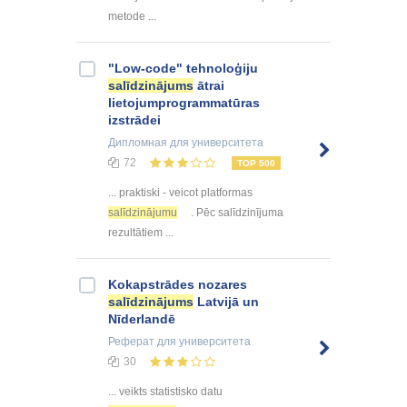
metode ...
"Low-code" tehnoloģiju
salīdzinājums
ātrai
lietojumprogrammatūras
izstrādei
Дипломная
для университета
72
TOP 500
... praktiski - veicot platformas
salīdzinājumu
. Pēc salīdzinījuma
rezultātiem ...
Kokapstrādes nozares
salīdzinājums
Latvijā un
Nīderlandē
Реферат
для университета
30
... veikts statistisko datu