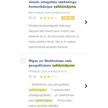
zīmolu integrētās mārketinga
komunikācijas
salīdzinājums
Дипломная
для университета
66
TOP 500
Pēdējā divdesmitgadē definīcija
luksuss sāk mainīt savu nozīmi, kas
ietekmē arī to, kā komunicē luksusa un
masu modes zīmoli, līdz ar to autore
diplomdarbā apskatīs luksusa ...
Rīgas un Stokholmas salu
ģeogrāfiskais
salīdzinājums
Реферат
для университета
38
... Stokholmas salu ģeogrāfisks
salīdzinājums
” ir galvenokārt
pilsētģeogrāfisks ... un Stokholmas
salu
salīdzinājumi
. Pirma daļa ...
katras pilsētas attīstībā.