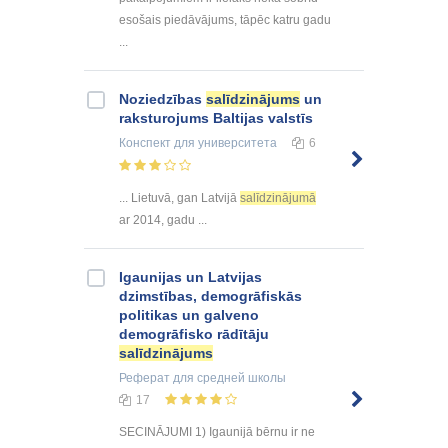
esošais piedāvājums, tāpēc katru gadu
...
Noziedzības
salīdzinājums
un
raksturojums Baltijas valstīs
Конспект
для университета
6
... Lietuvā, gan Latvijā
salīdzinājumā
ar 2014, gadu ...
Igaunijas un Latvijas
dzimstības, demogrāfiskās
politikas un galveno
demogrāfisko rādītāju
salīdzinājums
Реферат
для средней школы
17
SECINĀJUMI 1) Igaunijā bērnu ir ne