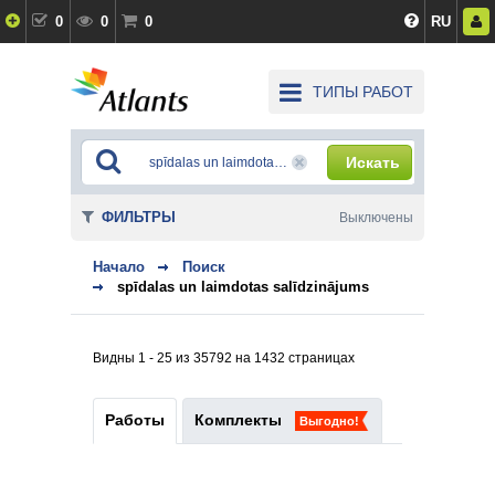
0
0
0
RU
ТИПЫ РАБОТ
Искать
ФИЛЬТРЫ
Выключены
Начало
Поиск
spīdalas un laimdotas salīdzinājums
Видны 1 - 25 из 35792 на 1432 страницах
Работы
Комплекты
Выгодно!