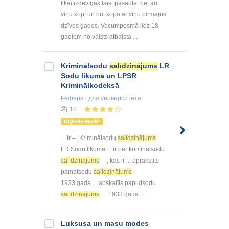
tikai izdevīgāk laist pasaulē, bet arī
viņu kopt un būt kopā ar viņu pirmajos
dzīves gados. Vecumposmā līdz 18
gadiem no valsts atbalsta ...
Kriminālsodu
salīdzinājums
LR
Sodu likumā un LPSR
Kriminālkodeksā
Реферат
для университета
10
ОЦЕНЕННЫЙ!
... ir – „Kriminālsodu
salīdzinājums
LR Sodu likumā ... ir par kriminālsodu
salīdzinājums
, kas ir ... aprakstīts
pamatsodu
salīdzinājums
1933.gada ... apskatīts papildsodu
salīdzinājums
1933.gada ...
Luksusa un masu modes