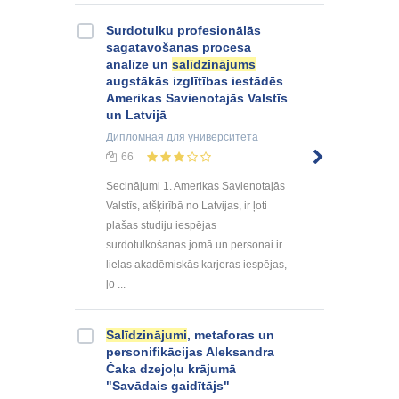
Surdotulku profesionālās
sagatavošanas procesa
analīze un
salīdzinājums
augstākās izglītības iestādēs
Amerikas Savienotajās Valstīs
un Latvijā
Дипломная
для университета
66
Secinājumi 1. Amerikas Savienotajās
Valstīs, atšķirībā no Latvijas, ir ļoti
plašas studiju iespējas
surdotulkošanas jomā un personai ir
lielas akadēmiskās karjeras iespējas,
jo ...
Salīdzinājumi
, metaforas un
personifikācijas Aleksandra
Čaka dzejoļu krājumā
"Savādais gaidītājs"