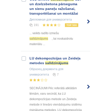
un dzelzsbetona pārseguma
un sienu paneļu ražošanai,
transportēšanai un montāžai
Дипломная
для университета
191
TOP 500
... veikts radīto izmešu
salīdzinājums
, lai noskaidrotu
materiālu ...
LU dekompozīcijas un Zeideļa
metodes
salīdzinājums
Образец документа
для
университета
7
SECINĀJUMI Pēc referātā atklātām
tēmām, varu secināt, ka LU
dekompozīcijas metode un Zeideļa
metode ir lineāro vienādojumu sistēmu
risinājuma metodes. LU dekompozīcija