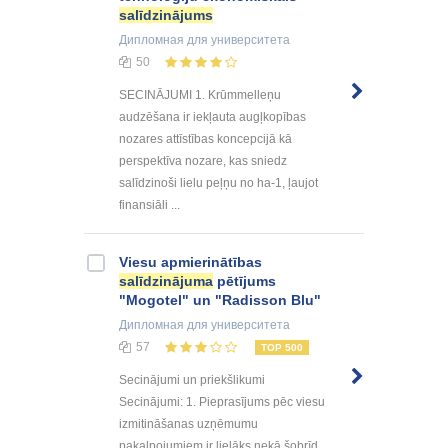
salīdzinājums
Дипломная
для университета
50
SECINĀJUMI 1. Krūmmelleņu
audzēšana ir iekļauta augļkopības
nozares attīstības koncepcijā kā
perspektīva nozare, kas sniedz
salīdzinoši lielu peļņu no ha-1, ļaujot
finansiāli ...
Viesu apmierinātības
salīdzinājuma
pētījums
"Mogotel" un "Radisson Blu"
Дипломная
для университета
57
TOP 500
Secinājumi un priekšlikumi
Secinājumi: 1. Pieprasījums pēc viesu
izmitināšanas uzņēmumu
pakalpojumiem ir lielāks nekā šobrīd