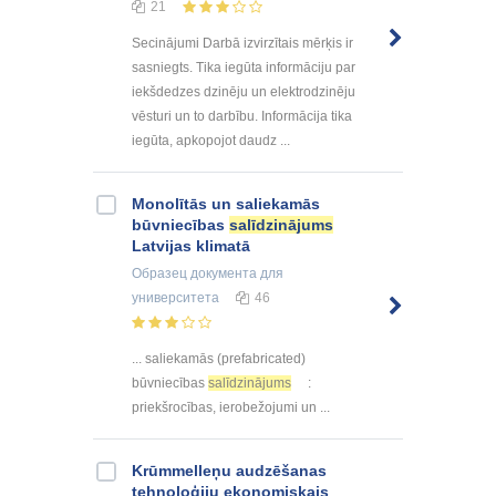
21
Secinājumi Darbā izvirzītais mērķis ir
sasniegts. Tika iegūta informāciju par
iekšdedzes dzinēju un elektrodzinēju
vēsturi un to darbību. Informācija tika
iegūta, apkopojot daudz ...
Monolītās un saliekamās
būvniecības
salīdzinājums
Latvijas klimatā
Образец документа
для
университета
46
... saliekamās (prefabricated)
būvniecības
salīdzinājums
:
priekšrocības, ierobežojumi un ...
Krūmmelleņu audzēšanas
tehnoloģiju ekonomiskais