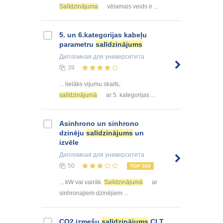
Salīdzinājuma
vēlamais veids ir ...
5. un 6.kategorijas kabeļu
parametru
salīdzinājums
Дипломная
для университета
39
... lielāks vijumu skaits,
salīdzinājumā
ar 5. kategorijas ...
Asinhrono un sinhrono
dzinēju
salīdzinājums
un
izvēle
Дипломная
для университета
50
TOP 500
... kW vai vairāk.
Salīdzinājumā
ar
sinhronajiem dzinējiem ...
CO2 izmešu
salīdzinājums
CLT