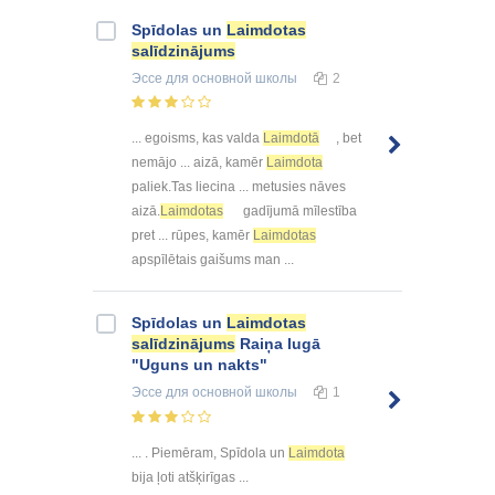
Spīdolas un
Laimdotas
salīdzinājums
Эссе
для основной школы
2
... egoisms, kas valda
Laimdotā
, bet
nemājo ... aizā, kamēr
Laimdota
paliek.Tas liecina ... metusies nāves
aizā.
Laimdotas
gadījumā mīlestība
pret ... rūpes, kamēr
Laimdotas
apspīlētais gaišums man ...
Spīdolas un
Laimdotas
salīdzinājums
Raiņa lugā
"Uguns un nakts"
Эссе
для основной школы
1
... . Piemēram, Spīdola un
Laimdota
bija ļoti atšķirīgas ...