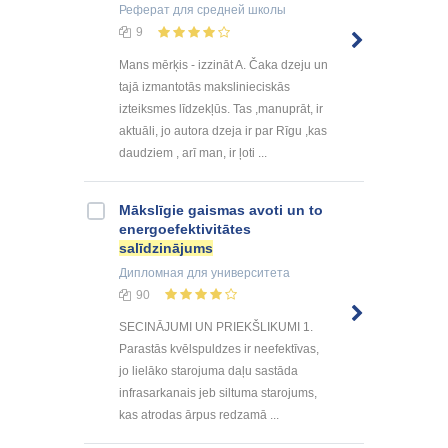
Реферат
для средней школы
9
Mans mērķis - izzināt A. Čaka dzeju un
tajā izmantotās makslinieciskās
izteiksmes līdzekļūs. Tas ,manuprāt, ir
aktuāli, jo autora dzeja ir par Rīgu ,kas
daudziem , arī man, ir ļoti ...
Mākslīgie gaismas avoti un to
energoefektivitātes
salīdzinājums
Дипломная
для университета
90
SECINĀJUMI UN PRIEKŠLIKUMI 1.
Parastās kvēlspuldzes ir neefektīvas,
jo lielāko starojuma daļu sastāda
infrasarkanais jeb siltuma starojums,
kas atrodas ārpus redzamā ...