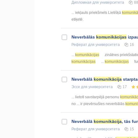
Дипломная
для университета
8
... iekļauts priekšmets Lietišķā
komunikā
etiķetē.
Neverbālās
komunikācijas
izpau
Реферат
для университета
16
...
komunikācijas
zinātnes priekšstati
komunikācijas
...
komunikācijas
fu
Neverbālā
komunikācija
starpta
Эссе
для университета
17
... lietotI savstarpējā personu
komunikāc
no ... ir pievērsušies neverbālās
komuni
Neverbālā
komunikācija
, tās f
Реферат
для университета
15