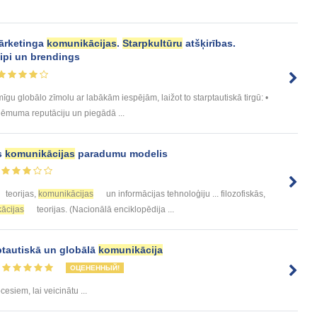
mārketinga
komunikācijas
.
Starpkultūru
atšķirības.
ipi un brendings
 globālo zīmolu ar labākām iespējām, laižot to starptautiskā tirgū: •
ēmuma reputāciju un piegādā ...
s
komunikācijas
paradumu modelis
teorijas,
komunikācijas
un informācijas tehnoloģiju ... filozofiskās,
ācijas
teorijas. (Nacionālā enciklopēdija ...
ptautiskā un globālā
komunikācija
ОЦЕНЕННЫЙ!
cesiem, lai veicinātu ...