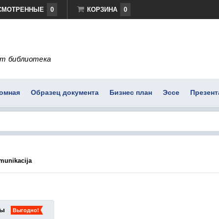
СМОТРЕННЫЕ
0
КОРЗИНА
0
т библиотека
омная
Образец документа
Бизнес план
Эссе
Презент
omunikacija
ты
Выгодно!