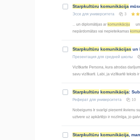
Starpkultūru
komunikācija
mūsd
Эссе
для университета
3
... un diplomātijas ar
komunikāciju
un 
nepārdomātas vai nepieteikamas
komun
Starpkultūru
komunikācijas
un l
Презентация
для средней школы
Vizītkarte Persona, kura atrodas darīju
savu vizītkarti. Labi, ja vizītkartē teksts i
Starpkultūru
komunikācija
: Sub
Реферат
для университета
10
Nobeigums Ir svarīgi pieņemt ikvienu su
uztvere uz apkārtējo ir nozīmīga, jo galve
Starpkultūru
komunikācija
, man