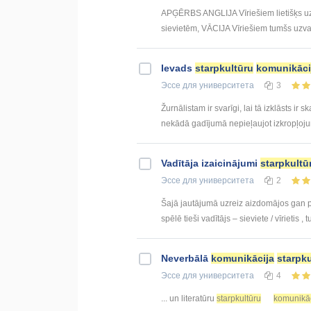
APĢĒRBS ANGLIJA Vīriešiem lietišķs uzval
sievietēm, VĀCIJA Vīriešiem tumšs uzvalk
Ievads
starpkultūru
komunikāci
Эссе
для университета
3
Žurnālistam ir svarīgi, lai tā izklāsts ir
nekādā gadījumā nepieļaujot izkropļojumus
Vadītāja izaicinājumi
starpkultū
Эссе
для университета
2
Šajā jautājumā uzreiz aizdomājos gan pa
spēlē tieši vadītājs – sieviete / vīrietis ,
Neverbālā
komunikācija
starpku
Эссе
для университета
4
... un literatūru
starpkultūru
komunikāc