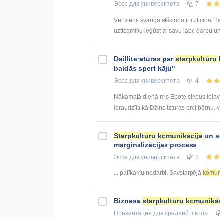
Эссе
для университета
7
Vēl viena svarīga atšķirība ir uzticība. 
uzticamību iegūst ar savu labo darbu un 
Daiļliteratūras par
starpkultūru
baidās spert kāju"
Эссе
для университета
4
Nākamajā dienā mis Ebote slepus ielavij
ieraudzīja kā Džino izturas pret bērnu, v
Starpkultūru
komunikācija
un so
marginalizācijas process
Эссе
для университета
3
... patīkamu nodarbi. Savstarpējā
komun
Biznesa
starpkultūru
komunikāc
Презентация
для средней школы