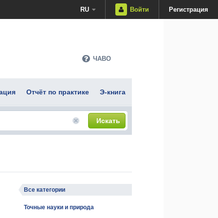
RU
Войти
Регистрация
ЧАВО
ация
Отчёт по практике
Э-книга
Искать
Все категории
Точные науки и природа