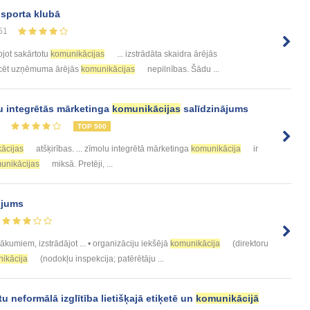
 sporta klubā
51
ojot sakārtotu
komunikācijas
... izstrādāta skaidra ārējās
tificēt uzņēmuma ārējās
komunikācijas
nepilnības. Šādu ...
 integrētās mārketinga
komunikācijas
salīdzinājums
6
TOP 500
ācijas
atšķirības. ... zīmolu integrētā mārketinga
komunikācija
ir
unikācijas
miksā. Pretēji, ...
ojums
kumiem, izstrādājot ... • organizāciju iekšējā
komunikācija
(direktoru
ikācija
(nodokļu inspekcija; patērētāju ...
 neformālā izglītība lietišķajā etiķetē un
komunikācijā