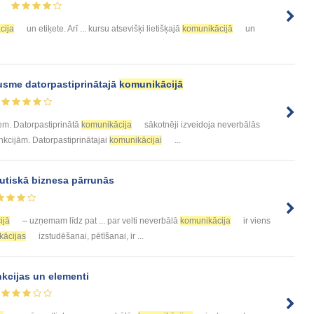
8
cija
un etiķete. Arī ... kursu atsevišķi lietišķajā
komunikācijā
un
sme datorpastiprinātajā
komunikācijā
em. Datorpastiprinātā
komunikācija
sākotnēji izveidoja neverbālās
nkcijām. Datorpastiprinātajai
komunikācijai
...
utiskā biznesa pārrunās
ijā
– uzņemam līdz pat ... par velti neverbālā
komunikācija
ir viens
kācijas
izstudēšanai, pētīšanai, ir ...
unkcijas un elementi