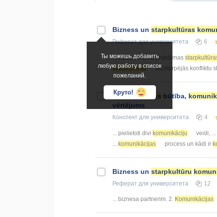
Bizness un
starpkultūras
komun
Реферат
для университета
6
Ты можешь добавить
... visas minētās problēmas
starpkultūra
любую работу в список
starpkultūras
savstarpējās konfliktu s
пожеланий.
Круто!
Komunikācijas
būtība,
komunik
vērtējums
Конспект
для университета
4
... pielietoti divi
komunikāciju
veidi, .
...
komunikācijas
process un kādi ir
k
Bizness un
starpkultūru
komuni
Реферат
для университета
12
... biznesa partnerim. 2.
Komunikācijas