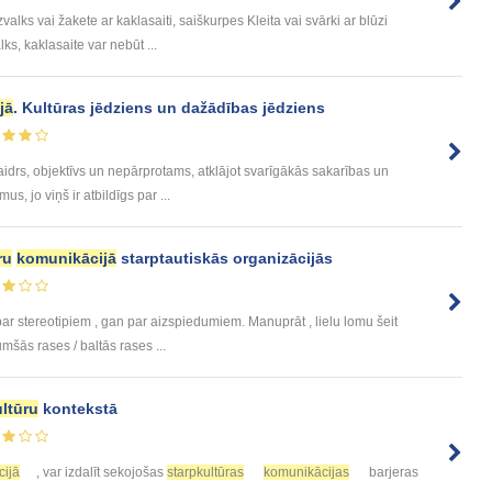
ks vai žakete ar kaklasaiti, saiškurpes Kleita vai svārki ar blūzi
s, kaklasaite var nebūt ...
jā
. Kultūras jēdziens un dažādības jēdziens
 skaidrs, objektīvs un nepārprotams, atklājot svarīgākās sakarības un
, jo viņš ir atbildīgs par ...
ru
komunikācijā
starptautiskās organizācijās
r stereotipiem , gan par aizspiedumiem. Manuprāt , lielu lomu šeit
 tumšās rases / baltās rases ...
ltūru
kontekstā
ijā
, var izdalīt sekojošas
starpkultūras
komunikācijas
barjeras