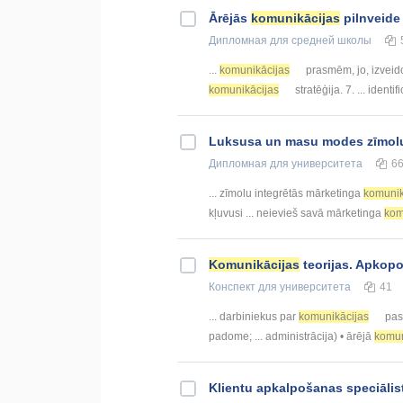
Ārējās
komunikācijas
pilnveide
Дипломная
для средней школы
...
komunikācijas
prasmēm, jo, izveid
komunikācijas
stratēģija. 7. ... iden
Luksusa un masu modes zīmolu
Дипломная
для университета
6
... zīmolu integrētās mārketinga
komunik
kļuvusi ... neievieš savā mārketinga
kom
Komunikācijas
teorijas. Apkop
Конспект
для университета
41
... darbiniekus par
komunikācijas
pasā
padome; ... administrācija) • ārējā
komun
Klientu apkalpošanas speciālistu