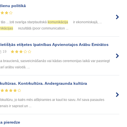
ienu politikā
tās ... ļoti svarīga starptautiskā
komunikācija
ir ekonomiskajā, ...
ikācijas
rezultātā (poor communication ...
ietišķās etiķetes īpatnības Apvienotajos Arābu Emirātos
19
ma braucienā, sasveicināšanās vai kādas ceremonijas laikā var pasniegt
r arī arābu valodā. ...
kultūras. Kontrkultūra. Andergraunda kultūra
bkultūru, jo katrs mēs atšķiramies ar kaut ko savu. Arī sava pasaules
nais ir saprast un ...
a pieredze