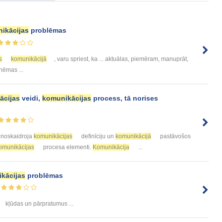
ikācijas
problēmas
s
komunikācijā
, varu spriest, ka ... aktuālas, piemēram, manuprāt,
hēmas ...
ācijas
veidi,
komunikācijas
process, tā norises
.. noskaidroja
komunikācijas
definīciju un
komunikācijā
pastāvošos
omunikācijas
procesa elementi.
Komunikācija
...
kācijas
problēmas
kļūdas un pārpratumus ...