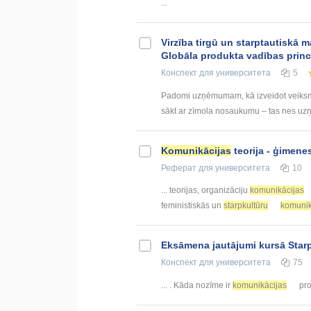
...
Virzība tirgū un starptautiskā 
Globāla produkta vadības princ
Конспект
для университета
5
Padomi uzņēmumam, kā izveidot veiksmīgu
sākt ar zīmola nosaukumu – tas nes uzņ
Komunikācijas
teorija - ģimene
Реферат
для университета
10
... teorijas, organizāciju
komunikācijas
feministiskās un
starpkultūru
komunik
Eksāmena jautājumi kursā Star
Конспект
для университета
75
... . Kāda nozīme ir
komunikācijas
pro