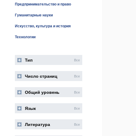
Предпринимательство и право
Гуманитарные науки
Искусство, культура и история
Технологии
Тип
Все
Число страниц
Все
Общий уровень
Все
Язык
Все
Литература
Все