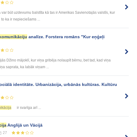
Tā var būt uzdevumu balstīta kā tas ir Amerikas Savienotajās valstīs, kur
to ka ir nepieciešams ...
komunikāciju
analīze. Forstera romāns "Kur eņģeļi
ās Džino mājoklī, kur viņa gribēja nolaupīt bērnu, bet tad, kad viņa
iņa saprata, ka labāk viņam ...
ciālā identitāte. Urbanizācija, urbānās kultūras. Kultūru
ikācija
ir svarīga arī ...
ija
Anglijā un Vācijā
27