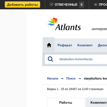
Добавить работы
ОТМЕЧЕННЫЕ
0
ПРО
интерне
Реферат
Конспект
Дипл
Начало
Поиск
starpkulturu k
Видны 1 - 25 из 28487 на 1140 страницах
Работы
Комплек