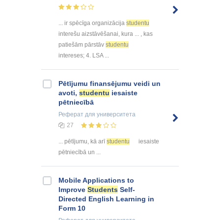
... ir spēcīga organizācija
studentu
interešu aizstāvēšanai, kura ... , kas
patiešām pārstāv
studentu
intereses; 4. LSA ...
Pētījumu finansējumu veidi un
avoti,
studentu
iesaiste
pētniecībā
Реферат
для университета
27
... pētījumu, kā arī
studentu
iesaiste
pētniecībā un ...
Mobile Applications to
Improve
Students
Self-
Directed English Learning in
Form 10