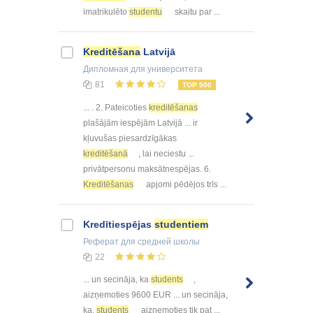
imatrikulēto
studentu
skaitu par ...
Kreditēšana
Latvijā
Дипломная
для университета
81
TOP 500
... . 2. Pateicoties
kreditēšanas
plašājām iespējām Latvijā ... ir
kļuvušas piesardzīgākas
kreditēšanā
, lai neciestu ...
privātpersonu maksātnespējas. 6.
Kreditēšanas
apjomi pēdējos trīs ...
Kredītiespējas
studentiem
Реферат
для средней школы
22
... un secināja, ka
students
,
aizņemoties 9600 EUR ... un secināja,
ka,
students
aizņemoties tik pat ...