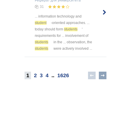
Реферат
для университета
31
... information technology and
student
-oriented approaches. ...
today should form
students
'
requirements for ... involvement of
students
in the ... observation, the
students
were actively involved ...
1
2
3
4
..
1626