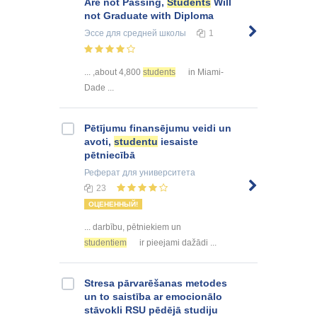
Are not Passing,
Students
Will
not Graduate with Diploma
Эссе
для средней школы
1
... ,about 4,800
students
in Miami-
Dade ...
Pētījumu finansējumu veidi un
avoti,
studentu
iesaiste
pētniecībā
Реферат
для университета
23
ОЦЕНЕННЫЙ!
... darbību, pētniekiem un
studentiem
ir pieejami dažādi ...
Stresa pārvarēšanas metodes
un to saistība ar emocionālo
stāvokli RSU pēdējā studiju