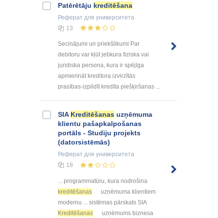
Patērētāju
kreditēšana
Реферат
для университета
13
Secinājumi un priekšlikumi Par
debitoru var kļūt jebkura fiziska vai
juridiska persona, kura ir spējīga
apmierināt kreditora izvirzītās
prasības-izpildīt kredīta piešķiršanas ...
SIA
Kreditēšanas
uzņēmuma
klientu pašapkalpošanas
portāls - Studiju projekts
(datorsistēmās)
Реферат
для университета
18
... programmatūru, kura nodrošina
kreditēšanas
uzņēmuma klientiem
modernu ... sistēmas pārskats SIA
Kreditēšanas
uzņēmums biznesa