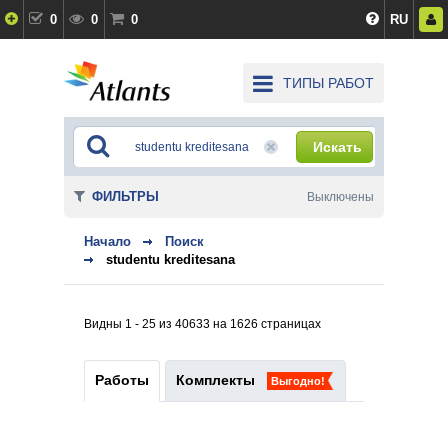
0
0
0
RU
ТИПЫ РАБОТ
Искать
ФИЛЬТРЫ
Выключены
Начало
Поиск
studentu kreditesana
Видны 1 - 25 из 40633 на 1626 страницах
Работы
Комплекты
Выгодно!