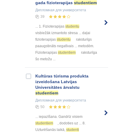
gada fizioterapijas
studentiem
Дипломная
для университета
39
... 1. Fizioterapijas
studentu
visbiežāk izmantoto stresa ... daļai
fizioterapijas
studentu
raksturīgs
paaugstināts negatīvais ... metodēm.
Fizioterapijas
studentiem
raksturīga
šo metožu ...
Kultūras tūrisma produkta
izveidošana Latvijas
Universitātes ārvalstu
studentiem
Дипломная
для университета
50
... iepazīšana. Gandrīz visiem
studentiem
, dodoties uz ... 8.
Uzturēšanās laikā,
studenti