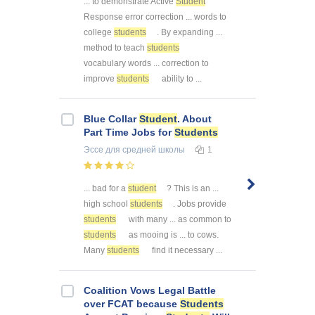
... to demonstrate Active
Student
Response error correction ... words to
college
students
. By expanding ...
method to teach
students
vocabulary words ... correction to
improve
students
ability to ...
Blue Collar
Student
. About
Part Time Jobs for
Students
Эссе
для средней школы
1
... bad for a
student
? This is an ...
high school
students
. Jobs provide
students
with many ... as common to
students
as mooing is ... to cows.
Many
students
find it necessary ...
Coalition Vows Legal Battle
over FCAT because
Students