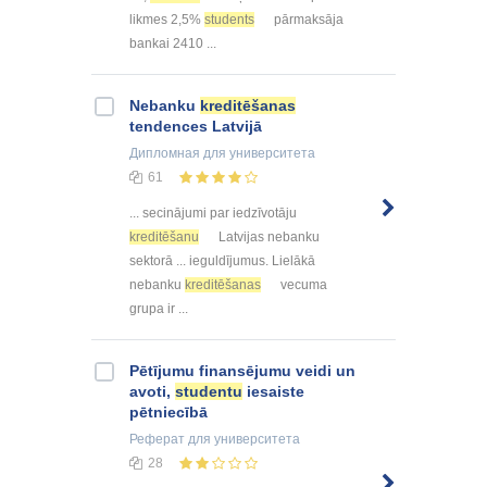
likmes 2,5%
students
pārmaksāja
bankai 2410 ...
Nebanku
kreditēšanas
tendences Latvijā
Дипломная
для университета
61
... secinājumi par iedzīvotāju
kreditēšanu
Latvijas nebanku
sektorā ... ieguldījumus. Lielākā
nebanku
kreditēšanas
vecuma
grupa ir ...
Pētījumu finansējumu veidi un
avoti,
studentu
iesaiste
pētniecībā
Реферат
для университета
28