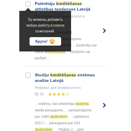
Patērētāju
kreditēšanas
attīstības tendences Latvijā
Дипломная
для университета
Ты можешь добавить
73
любую работу в список
пожеланий.
... vai otrādāk ierobežot
kreditēšanas
pakalpojumu
Круто!
izmantošanu. Pozitīvās ... aizdevējs var
atteikt
kreditēšanas
darījumu vai
piešķirt ...
Studiju
kreditēšanas
sistēmas
analīze Latvijā
Реферат
для университета
35
... sistēma, kas ietekmēja
studentu
skaita pieaugumu. ... samazinājums
par 1460
studentiem
, salīdzinot
2017./ ... pieaugums par 524
studentiem
. Pēdējo 3 ... pret