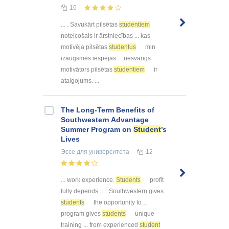
16
... . Savukārt pilsētas
studentiem
noteicošais ir ārstniecības ... kas
motivēja pilsētas
studentus
min
izaugsmes iespējas ... nesvarīgs
motivātors pilsētas
studentiem
ir
atalgojums. ...
The Long-Term Benefits of
Southwestern Advantage
Summer Program on
Student
’s
Lives
Эссе
для университета
12
... work experience.
Students
profit
fully depends ... . Southwestern gives
students
the opportunity to ...
program gives
students
unique
training ... from experienced
student