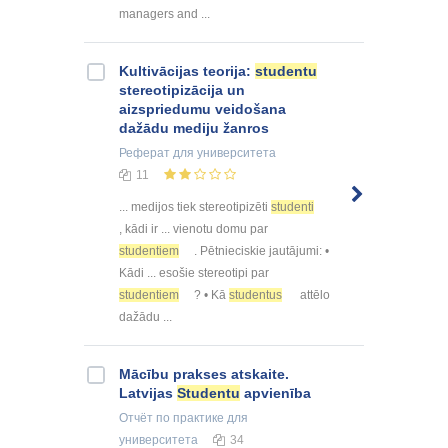
managers and ...
Kultivācijas teorija:
studentu
stereotipizācija un
aizspriedumu veidošana
dažādu mediju žanros
Реферат
для университета
11
... medijos tiek stereotipizēti
studenti
, kādi ir ... vienotu domu par
studentiem
. Pētnieciskie jautājumi: •
Kādi ... esošie stereotipi par
studentiem
? • Kā
studentus
attēlo
dažādu ...
Mācību prakses atskaite.
Latvijas
Studentu
apvienība
Отчёт по практике
для
университета
34