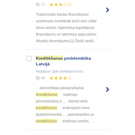
17
Tradicionālo banku finansējumu
uzņēmumu kontekstā bieži vien izšķir
divos veidos: ilgtermiņa ieguldījumu
finansējums un īstermiņa apgrozāmo
līdzekļu finansējums.[1] Šādā veidā ...
Kreditēšanas
problemātika
Latvijā
Реферат
для университета
40
... ekonomikas pārkarsēšanai.
Kreditēšanas
sistēmas
pilnveidošana ir ... . Ņemot vērā
kreditēšanas
ievērojamo lomu
tautsaimniecībā ... , pamatojoties uz
kreditēšanas
sistēmas analīzi, ...