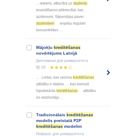
... ietekmi, attiecībā uz
studentu
iesaistīšanos pētniecībā, kas ...
aizdevumi. Stipendijas paver
studentiem
iespēju regulāri
koncentrēties ...
Mājokļu
kreditēšanas
novērtējums Latvijā
Дипломная
для университета
50
... . Lietas, kas veicina
kreditēšanas
attīstību ir stabila ... , kas bremzē
hipotekārās
kreditēšanas
attīstību
no iedzīvotāju ...
Tradicionālais
kreditēšanas
modelis pretstatā P2P
kreditēšanas
modelim
Реферат
для университета