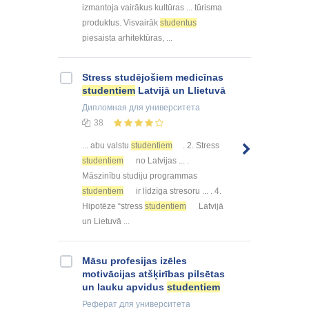
izmantoja vairākus kultūras ... tūrisma
produktus. Visvairāk
studentus
piesaista arhitektūras, ...
Stress studējošiem medicīnas
studentiem
Latvijā un Llietuvā
Дипломная
для университета
38
... abu valstu
studentiem
. 2. Stress
studentiem
no Latvijas ... .
Māszinību studiju programmas
studentiem
ir līdzīga stresoru ... . 4.
Hipotēze “stress
studentiem
Latvijā
un Lietuvā ...
Māsu profesijas izēles
motivācijas atšķirības pilsētas
un lauku apvidus
studentiem
Реферат
для университета