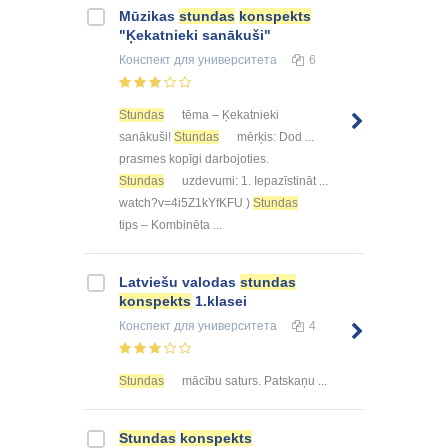
Mūzikas
stundas
konspekts
"Ķekatnieki sanākuši"
Конспект
для университета
6
Stundas
tēma – Ķekatnieki
sanākuši!
Stundas
mērķis: Dod ...
prasmes kopīgi darbojoties.
Stundas
uzdevumi: 1. Iepazīstināt ...
watch?v=4i5Z1kYfKFU )
Stundas
tips – Kombinēta ...
Latviešu valodas
stundas
konspekts
1.klasei
Конспект
для университета
4
Stundas
mācību saturs. Patskaņu ...
Stundas
konspekts