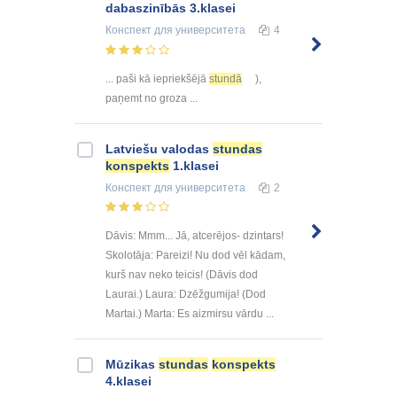
dabaszinībās 3.klasei
Конспект
для университета
4
... paši kā iepriekšējā
stundā
),
paņemt no groza ...
Latviešu valodas
stundas
konspekts
1.klasei
Конспект
для университета
2
Dāvis: Mmm... Jā, atcerējos- dzintars!
Skolotāja: Pareizi! Nu dod vēl kādam,
kurš nav neko teicis! (Dāvis dod
Laurai.) Laura: Dzēžgumija! (Dod
Martai.) Marta: Es aizmirsu vārdu ...
Mūzikas
stundas
konspekts
4.klasei