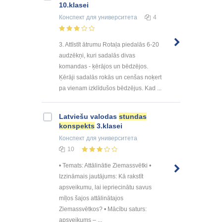
10.klasei
Конспект
для университета
4
3. Attīstīt ātrumu Rotaļa piedalās 6-20
audzēkņi, kuri sadalās divas
komandas - ķērājos un bēdzējos.
Ķērāji sadalās rokās un cenšas noķert
pa vienam izklīdušos bēdzējus. Kad ...
Latviešu valodas
stundas
konspekts
3.klasei
Конспект
для университета
10
• Temats: Attālinātie Ziemassvētki •
Izzināmais jautājums: Kā rakstīt
apsveikumu, lai iepriecinātu savus
mīļos šajos attālinātajos
Ziemassvētkos? • Mācību saturs:
apsveikums – ...