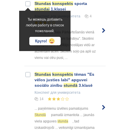
Stundas
konspekts
sporta
stundai
1.klasei
Конспект
для университета
4
Ты можешь добавить
любую работу в список
пожеланий.
Nobeiguma daļa Pārkārtošanās vienā
aplī. Rotaļa “Uzmini balstiņu”. Skolēni
Круто!
nostājas aplī. Vadītājs nostājas vidū ar
aizvērtām acīm. Skolēni soļo pa apli uz
vienu vai otru pusi, ...
Stundas
konspekts
tēmas "Es
vēlos justies labi" apguvei
sociālo zinību
stundā
3.klasē
Конспект
для университета
14
... paņēmienu izvēles pamatojums
Stundā
pamatā izmantota ... jaunās
viela apguves
stunda
, tad
izskaidrojoši ... veiksmīgi izmantojama