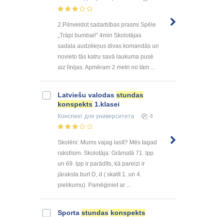
2.Pilnveidot sadarbības prasmi Spēle
„Trāpi bumbai!" 4min Skolotājas
sadala audzēkņus divas komandās un
novieto tās katru savā laukuma pusē
aiz līnijas. Apmēram 2 metri no tām ...
Latviešu valodas
stundas
konspekts
1.klasei
Конспект
для университета
4
Skolēni: Mums vajag lasīt? Mēs tagad
rakstīsim. Skolotāja: Grāmatā 71. lpp
un 69. lpp ir parādīts, kā pareizi ir
jāraksta burt D, d ( skatīt 1. un 4.
pielikumu). Pamēģiniet ar ...
Sporta
stundas
konspekts