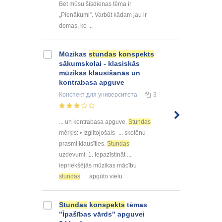
Bet mūsu šīsdienas tēma ir
„Pienākumi”. Varbūt kādam jau ir
domas, ko ...
Mūzikas
stundas
konspekts
sākumskolai - klasiskās
mūzikas klausīšanās un
kontrabasa apguve
Конспект
для университета
3
... un kontrabasa apguve.
Stundas
mērķis: • Izglītojošais- ... skolēnu
prasmi klausīties.
Stundas
uzdevumi: 1. Iepazīstināt ...
iepriekšējās mūzikas mācību
stundas
apgūto vielu.
Stundas
konspekts
tēmas
"Īpašības vārds" apguvei