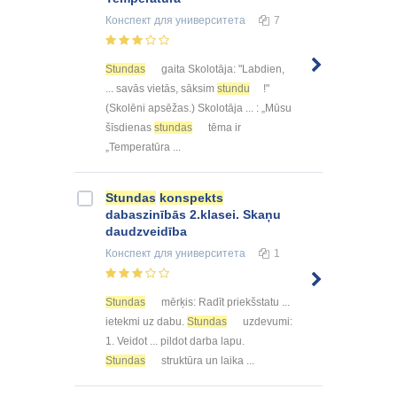
Конспект
для университета
7
Stundas
gaita Skolotāja: "Labdien,
... savās vietās, sāksim
stundu
!"
(Skolēni apsēžas.) Skolotāja ... : „Mūsu
šīsdienas
stundas
tēma ir
„Temperatūra ...
Stundas
konspekts
dabaszinībās 2.klasei. Skaņu
daudzveidība
Конспект
для университета
1
Stundas
mērķis: Radīt priekšstatu ...
ietekmi uz dabu.
Stundas
uzdevumi:
1. Veidot ... pildot darba lapu.
Stundas
struktūra un laika ...