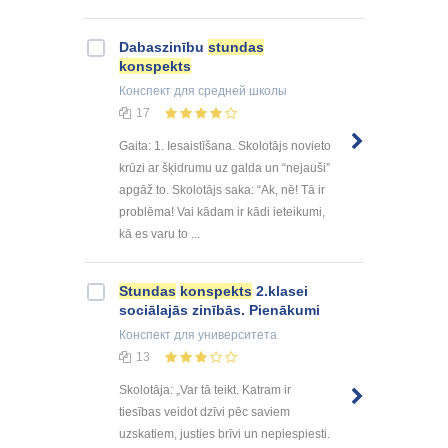
Dabaszinību
stundas
konspekts
Конспект
для средней школы
17
Gaita: 1. Iesaistīšana. Skolotājs novieto
krūzi ar šķidrumu uz galda un “nejauši”
apgāž to. Skolotājs saka: “Ak, nē! Tā ir
problēma! Vai kādam ir kādi ieteikumi,
kā es varu to ...
Stundas
konspekts
2.klasei
sociālajās zinībās. Pienākumi
Конспект
для университета
13
Skolotāja: „Var tā teikt. Katram ir
tiesības veidot dzīvi pēc saviem
uzskatiem, justies brīvi un nepiespiesti.