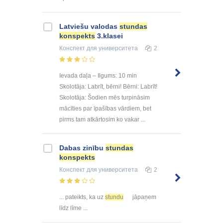
Latviešu valodas
stundas
konspekts
3.klasei
Конспект
для университета
2
Ievada daļa – Ilgums: 10 min
Skolotāja: Labrīt, bērni! Bērni: Labrīt!
Skolotāja: Šodien mēs turpināsim
mācīties par īpašības vārdiem, bet
pirms tam atkārtosim ko vakar ...
Dabas zinību
stundas
konspekts
Конспект
для университета
2
... pateikts, ka uz
stundu
jāpaņem
līdz līme ...