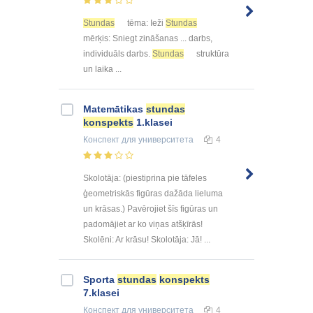
Stundas
tēma: Ieži
Stundas
mērķis: Sniegt zināšanas ... darbs,
individuāls darbs.
Stundas
struktūra
un laika ...
Matemātikas
stundas
konspekts
1.klasei
Конспект
для университета
4
Skolotāja: (piestiprina pie tāfeles
ģeometriskās figūras dažāda lieluma
un krāsas.) Pavērojiet šīs figūras un
padomājiet ar ko viņas atšķīrās!
Skolēni: Ar krāsu! Skolotāja: Jā! ...
Sporta
stundas
konspekts
7.klasei
Конспект
для университета
4