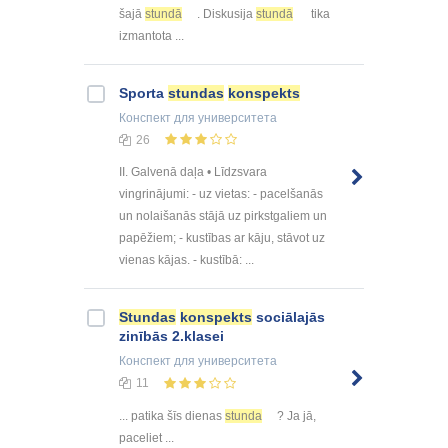
šajā
stundā
. Diskusija
stundā
tika
izmantota ...
Sporta
stundas
konspekts
Конспект
для университета
26
II. Galvenā daļa • Līdzsvara
vingrinājumi: - uz vietas: - pacelšanās
un nolaišanās stājā uz pirkstgaliem un
papēžiem; - kustības ar kāju, stāvot uz
vienas kājas. - kustībā: ...
Stundas
konspekts
sociālajās
zinībās 2.klasei
Конспект
для университета
11
... patika šīs dienas
stunda
? Ja jā,
paceliet ...