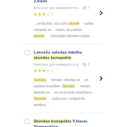
2.klasē
Конспект
для университета
7
... iemācīties, kas jums
stundā
patika
vislabāk un ... sejiņu, kā jutāties
stundā
. (Skolotāja bērniem izdala ...
Latviešu valodas mācību
stundas
konspekts
Конспект
для университета
3
Stundas
temats: referāta un ... un
valodas kvalitātei.
Stundas
mērķis:
atkārtot un ... un recenzijas veidošanu.
Stundas
uzdevumi: nostiprināt
skolēnu ...
Stundas
konspekts
5.klasei.
Temperatūra