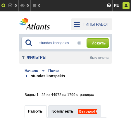
0
0
0
RU
ТИПЫ РАБОТ
Искать
ФИЛЬТРЫ
Выключены
Начало
Поиск
stundas konspekts
Видны 1 - 25 из 44972 на 1799 страницах
Работы
Комплекты
Выгодно!