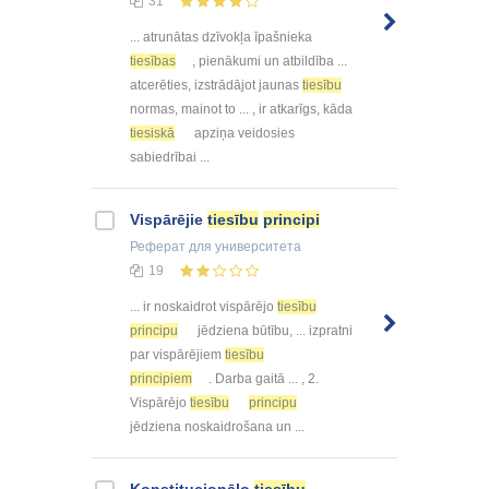
31
... atrunātas dzīvokļa īpašnieka
tiesības
, pienākumi un atbildība ...
atcerēties, izstrādājot jaunas
tiesību
normas, mainot to ... , ir atkarīgs, kāda
tiesiskā
apziņa veidosies
sabiedrībai ...
Vispārējie
tiesību
principi
Реферат
для университета
19
... ir noskaidrot vispārējo
tiesību
principu
jēdziena būtību, ... izpratni
par vispārējiem
tiesību
principiem
. Darba gaitā ... , 2.
Vispārējo
tiesību
principu
jēdziena noskaidrošana un ...
Konstitucionālo
tiesību
,