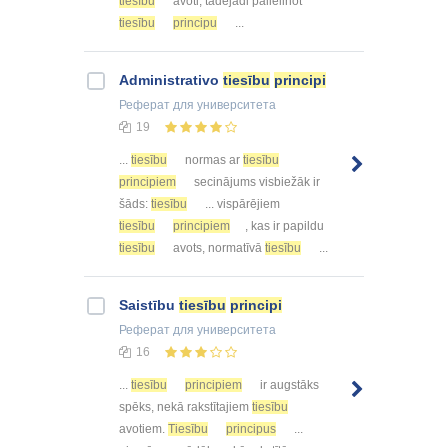
tiesību
avoti, tādējādi palielinot
tiesību
principu
...
Administrativo
tiesību
principi
Реферат
для университета
19
...
tiesību
normas ar
tiesību
principiem
secinājums visbiežāk ir
šāds:
tiesību
... vispārējiem
tiesību
principiem
, kas ir papildu
tiesību
avots, normatīvā
tiesību
...
Saistību
tiesību
principi
Реферат
для университета
16
...
tiesību
principiem
ir augstāks
spēks, nekā rakstītajiem
tiesību
avotiem.
Tiesību
principus
...