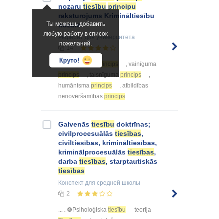
nozaru
tiesību
principu
raksturojums Krimināltiesību
Ты можешь добавить
nozarē
любую работу в список
Реферат
для университета
пожеланий.
14
Круто!
... vienlīdzības
princips
, vainīguma
princips
, taisnīguma
princips
,
humānisma
princips
, atbildības
nenovēršamības
princips
...
Galvenās
tiesību
doktrīnas;
civilprocesuālās
tiesības
,
civiltiesības, krimināltiesības,
kriminālprocesuālās
tiesības
,
darba
tiesības
, starptautiskās
tiesības
Конспект
для средней школы
2
... . ❻Psiholoģiska
tiesību
teorija