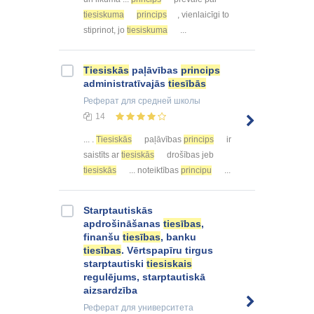
tiesiskuma
princips
, vienlaicīgi to
stiprinot, jo
tiesiskuma
...
Tiesiskās
paļāvības
princips
administratīvajās
tiesībās
Реферат
для средней школы
14
... .
Tiesiskās
paļāvības
princips
ir
saistīts ar
tiesiskās
drošības jeb
tiesiskās
... noteiktības
principu
...
Starptautiskās
apdrošināšanas
tiesības
,
finanšu
tiesības
, banku
tiesības
. Vērtspapīru tirgus
starptautiski
tiesiskais
regulējums, starptautiskā
aizsardzība
Реферат
для университета