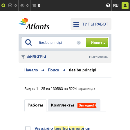
0
0
0
RU
ТИПЫ РАБОТ
Искать
ФИЛЬТРЫ
Выключены
Начало
Поиск
tiesību principi
Видны 1 - 25 из 130583 на 5224 страницах
Работы
Комплекты
Выгодно!
Vispārējo
tiesību
principi
un