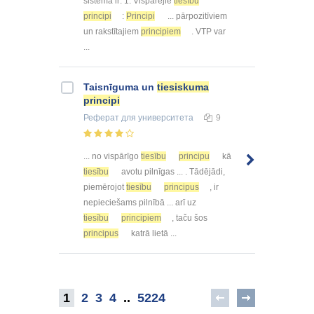
sistēmā ir: 1. Vispārējie
tiesību
principi
:
Principi
... pārpozitīviem
un rakstītajiem
principiem
. VTP var
...
Taisnīguma un
tiesiskuma
principi
Реферат
для университета
9
... no vispārīgo
tiesību
principu
kā
tiesību
avotu pilnīgas ... . Tādējādi,
piemērojot
tiesību
principus
, ir
nepieciešams pilnībā ... arī uz
tiesību
principiem
, taču šos
principus
katrā lietā ...
1
2
3
4
..
5224