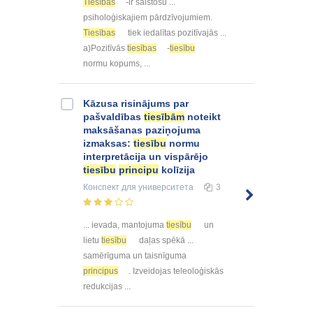
Tiesības
-ir saistošu ...
psiholoģiskajiem pārdzīvojumiem.
Tiesības
tiek iedalītas pozitīvajās ...
a)Pozitīvās
tiesības
-
tiesību
normu kopums, ...
Kāzusa risinājums par
pašvaldības
tiesībām
noteikt
maksāšanas paziņojuma
izmaksas:
tiesību
normu
interpretācija un vispārējo
tiesību
principu
kolīzija
Конспект
для университета
3
... ievada, mantojuma
tiesību
un
lietu
tiesību
daļas spēkā ...
samērīguma un taisnīguma
principus
. Izveidojas teleoloģiskās
redukcijas ...