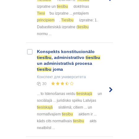
izpratne un
tiesību
doktrīnas
Tiesi
̄bu izpratne ... ̧emtajiem
principiem
.
Tiesību
izpratne: 1.
Dabastiesiskā izpratne (
tiesību
normu ...
Konspekts konstitucionālo
tiesību
, administratīvo
tiesību
un administratīvā procesa
tiesību
joma
Конспект
для университета
30
... to īstenošanas veidu
tiesiskajā
un
sociālajā ... juridisko spēku Latvijas
tiesiskajā
sistēmā; citiem ... un
normatīvajiem
tiesību
aktiem ir ...
kāds cits normatīvais
tiesību
akts
neatbilst ...