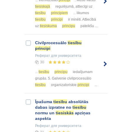
... vienlīdzības
principi
. Mūsu valsts
tiesiskajā
regulējumā, attiecīgi uz
tiesību
principiem
... likumos
tiesību
principi
ir minēti. Attiecībā
uz
tiesiskuma
principu
pateikšu ...
Civilprocesuālo
tiesību
principi
Реферат
для университета
30
...
tiesību
principu
iedalījumam
grupās. 5. Galvenie civilprocesuālo
tiesību
organizatoriskie
principi
...
Īpašuma
tiesību
absolūtās
dabas izpratne no
tiesību
normu un
tiesiskās
apziņas
aspekta
Реферат
для университета