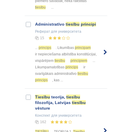
piemēro savādāk, nekā rakstītās
tiesību
...
Administratīvo
tiesību
principi
Реферат
для университета
15
...
princips
. Likumības
principam
ir nepieciešama atbilstība konstitūcijai,
vispārējiem
tiesību
principiem
...
Likumpamatotības
princips
ir
svarīgākais administratīvo
tiesību
princips
, kas ...
Tiesību
teorija,
tiesību
filozofija, Latvijas
tiesību
vēsture
Конспект
для университета
162
TIESĪBU
TEORIJA 1.
Tiesību