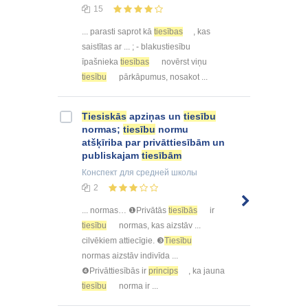
15
... parasti saprot kā
tiesības
, kas
saistītas ar ... ; - blakustiesību
īpašnieka
tiesības
novērst viņu
tiesību
pārkāpumus, nosakot ...
Tiesiskās
apziņas un
tiesību
normas;
tiesību
normu
atšķīriba par privāttiesībām un
publiskajam
tiesībām
Конспект
для средней школы
2
... normas… ❶Privātās
tiesībās
ir
tiesību
normas, kas aizstāv ...
cilvēkiem attiecīgie. ❸
Tiesību
normas aizstāv indivīda ...
❹Privāttiesībās ir
princips
, ka jauna
tiesību
norma ir ...