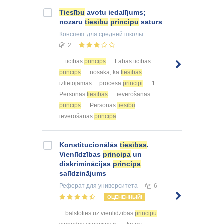
Tiesību
avotu iedalījums;
nozaru
tiesību
principu
saturs
Конспект
для средней школы
2
... ticības
princips
Labas ticības
princips
nosaka, ka
tiesības
izlietojamas ... procesa
principi
1.
Personas
tiesības
ievērošanas
princips
Personas
tiesību
ievērošanas
principa
...
Konstitucionālās
tiesības
.
Vienlīdzības
principa
un
diskriminācijas
principa
salīdzinājums
Реферат
для университета
6
ОЦЕНЕННЫЙ!
... balstoties uz vienlīdzības
principu