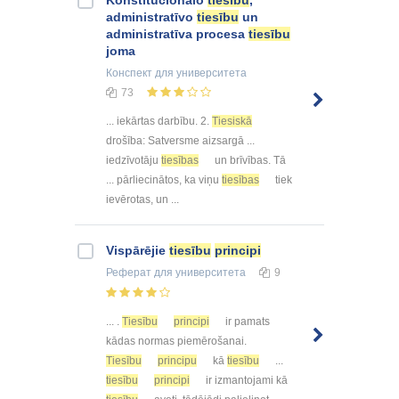
administratīvo
tiesību
un
administratīva procesa
tiesību
joma
Конспект
для университета
73
... iekārtas darbību. 2.
Tiesiskā
drošība: Satversme aizsargā ...
iedzīvotāju
tiesības
un brīvības. Tā
... pārliecinātos, ka viņu
tiesības
tiek
ievērotas, un ...
Vispārējie
tiesību
principi
Реферат
для университета
9
... .
Tiesību
principi
ir pamats
kādas normas piemērošanai.
Tiesību
principu
kā
tiesību
...
tiesību
principi
ir izmantojami kā