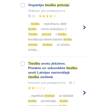
Vispārējie
tiesību
principi
Реферат
для университета
11
...
tiesību
realizēšana, diktē
tiesību
normu veidošanu; 2.
Tiesību
principi
ir
tiesību
...
konstitūcijā ietverti dabisko
tiesību
principi
:
tiesības
uz dzīvību,
brīvību ...
Tiesību
avotu jēdziens.
Primārie un sekundārie
tiesību
avoti Latvijas nacionālajā
tiesību
sistēmā
Конспект
для университета
7
... objektīvās
tiesības
un tādējādi
tiesību
piemērotājs ...
tiesību