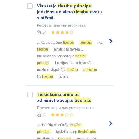
Vispārējo
tiesību
principu
jēdziens un vieta
tiesību
avotu
sistēmā
Реферат
для университета
14
... ka vispārējie
tiesību
principi
, kā
tiesību
avots pastāvēja ...
mūsdienās. Vispārējie
tiesību
principi
Latvijas likumdošanā ...
nozīme vispārējo
tiesību
principu
kā
tiesību
avota ...
Tiesiskuma
princips
administratīvajās
tiesībās
Презентация
для университета
11
... risināta vispārējo
tiesību
principu
kolīzija starp
tiesiskuma
un likuma ...
princips
prevalē pār