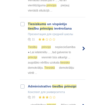
vienādās situācijās ir ... , kā arī
vienlīdzīguma
princips
pieļauj
vienādā situācijā ...
Tiesiskums
un vispārējo
tiesi
̄bu
principu
ievērošana
Презентация
для средней школы
11
Tiesību
principi
nepieciešamība
● Lai ietekmētu ... , tad galvenie to
principi
vienmēr būs atkarīgi ...
augstāko vērtību uzskata
tiesisko
demokrātiju.
Tiesiskā
demokrātiju
vērtē ...
Administratīvo
tiesību
principi
Конспект
для университета
20