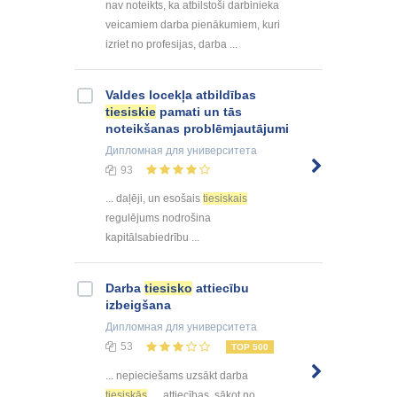
nav noteikts, ka atbilstoši darbinieka
veicamiem darba pienākumiem, kuri
izriet no profesijas, darba ...
Valdes locekļa atbildības
tiesiskie
pamati un tās
noteikšanas problēmjautājumi
Дипломная
для университета
93
... daļēji, un esošais
tiesiskais
regulējums nodrošina
kapitālsabiedrību ...
Darba
tiesisko
attiecību
izbeigšana
Дипломная
для университета
53
TOP 500
... nepieciešams uzsākt darba
tiesiskās
attiecības, sākot no ...