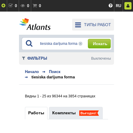
0
0
0
RU
ТИПЫ РАБОТ
Искать
ФИЛЬТРЫ
Выключены
Начало
Поиск
tiesiska darījuma forma
Видны 1 - 25 из 96344 на 3854 страницах
Работы
Комплекты
Выгодно!