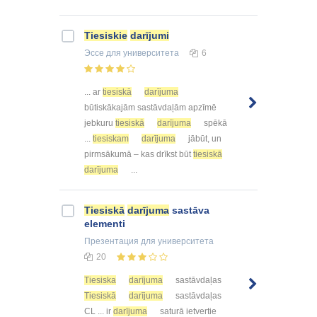
Tiesiskie
darījumi
Эссе
для университета
6
... ar
tiesiskā
darījuma
būtiskākajām sastāvdaļām apzīmē
jebkuru
tiesiskā
darījuma
spēkā
...
tiesiskam
darījuma
jābūt, un
pirmsākumā – kas drīkst būt
tiesiskā
darījuma
...
Tiesiskā
darījuma
sastāva
elementi
Презентация
для университета
20
Tiesiska
darījuma
sastāvdaļas
Tiesiskā
darījuma
sastāvdaļas
CL ... ir
darījuma
saturā ietvertie