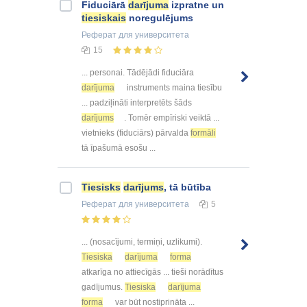
Fiduciārā
darījuma
izpratne un
tiesiskais
noregulējums
Реферат
для университета
15
... personai. Tādējādi fiduciāra
darījuma
instruments maina tiesību
... padziļināti interpretēts šāds
darījums
. Tomēr empīriski veiktā ...
vietnieks (fiduciārs) pārvalda
formāli
tā īpašumā esošu ...
Tiesisks
darījums
, tā būtība
Реферат
для университета
5
... (nosacījumi, termiņi, uzlikumi).
Tiesiska
darījuma
forma
atkarīga no attiecīgās ... tieši norādītus
gadījumus.
Tiesiska
darījuma
forma
var būt nostiprināta ...