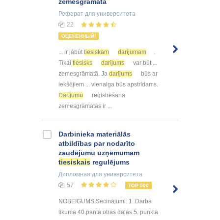
zemesgrāmatā
Реферат
для университета
22
ОЦЕНЕННЫЙ!
... ir jābūt
tiesiskam
darījumam
.
Tikai
tiesisks
darījums
var būt ...
zemesgrāmatā. Ja
darījums
būs ar
iekšējiem ... vienalga būs apstrīdams.
Darījumu
reģistrēšana
zemesgrāmatās ir ...
Darbinieka materiālās
atbildības par nodarīto
zaudējumu uzņēmumam
tiesiskais
regulējums
Дипломная
для университета
57
TOP 500
NOBEIGUMS Secinājumi: 1. Darba
likuma 40.panta otrās daļas 5. punktā