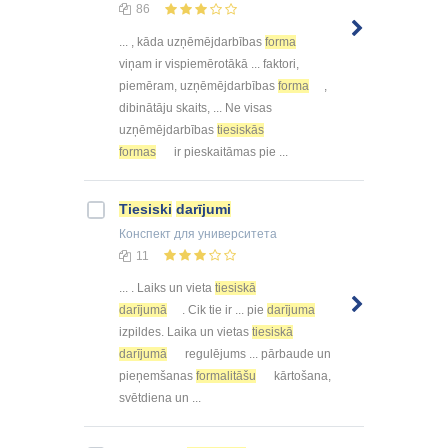
86
... , kāda uzņēmējdarbības
forma
viņam ir vispiemērotākā ... faktori,
piemēram, uzņēmējdarbības
forma
,
dibinātāju skaits, ... Ne visas
uzņēmējdarbības
tiesiskās
formas
ir pieskaitāmas pie ...
Tiesiski
darījumi
Конспект
для университета
11
... . Laiks un vieta
tiesiskā
darījumā
. Cik tie ir ... pie
darījuma
izpildes. Laika un vietas
tiesiskā
darījumā
regulējums ... pārbaude un
pieņemšanas
formalitāšu
kārtošana,
svētdiena un ...