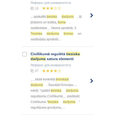
Реферат
для университета
19
... apskatīts
tiesisks
darījums
, tā
jēdziens un būtība,
forma
,
sastāvdaļas ... īstuma apraksts. 3.
Tiesiska
darījuma
formas
un
sastāvdaļu apraksts ...
Civillikumā regulētā
tiesiska
darījuma
satura elementi
Реферат
для университета
37
... , kādā konkrētā
tiesiskajā
darījumā
. Savukārt Krievijas ...
mērķi: “izpētot
tiesiska
darījuma
regulējumu Civillikumā, ... piedāvāt
Civillikuma “
tiesiska
darījuma
”
regulējuma grozījumu, ...