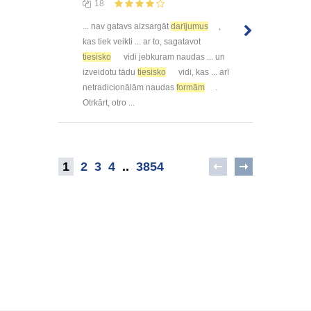
18
... nav gatavs aizsargāt
darījumus
,
kas tiek veikti ... ar to, sagatavot
tiesisko
vidi jebkuram naudas ... un
izveidotu tādu
tiesisko
vidi, kas ... arī
netradicionālām naudas
formām
.
Otrkārt, otro ...
1
2
3
4
..
3854