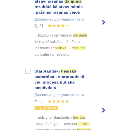
atsavināšanas
darījuma
rezultātā kā atvasinātais
īpašuma rašanās veids
Дипломная
для университета
61
... līgumu kā civiltiesisku
darījumu
,
ko regulē saistību ... īpašuma
īpašnieks ar
tiesiska
darījuma
palīdzību var izbeigt ...
Starptautiski
tiesiskā
sadarbība - starptautiskā
civilprocesa būtiska
sastāvdaļa
Дипломная
для университета
86
ОЦЕНЕННЫЙ!
... jēdziens “starptautiski
tiesiskā
sadarbība”, gan ... personu
tiesisko