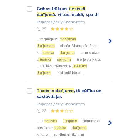
Gribas trūkumi
tiesiskā
darījumā
: viltus, maldi, spaidi
Реферат
для университета
29
... regulējumu
tiesiskam
darījumam
vispār. Manuprāt, fakts,
ka
tiesiska
darījuma
... no šādas-
„
Tiesisks
darījums
ir atļautā kārtā
... uz šādu redakciju- „
Tiesisks
darījums
ir atļautā kārta ...
Tiesisks
darījums
, tā būtība un
sastāvdaļas
Реферат
для университета
22
... ; •
tiesiska
darījuma
dalībnieku
apskats; •
tiesiska
darījuma
sastāvdaļas. Slēdzot ikvienu