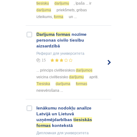
tiesisku
darījumu
, īpaša ... ir
darījuma
priekšmets, gribas
izteikums,
forma
un ...
Darījuma
formas
nozīme
personas civilo tiesību
aizsardzībā
Реферат
для университета
15
... princips civiltiesiskos
darījumos
veicina civiltiesisko
darījumu
apriti.
Tiesiska
darījuma
formas
neievērošana ...
Ienākumu nodokļu analīze
Latvijā un Lietuvā
uzņēmējdarbības
tiesiskās
formas
kontekstā
Дипломная
для университета