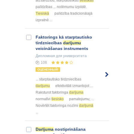
aizsardzību, starptautiskās
tiesiskās
palīdzības ... nolēmumu izpildē.
Tiesiskā
palīdzība tradicionālajā
izpratnē ...
Faktorings kā starptautisko
tirdzniecības
darījumu
veicināšanas instruments
Дипломная
для университета
108
ОЦЕНЕННЫЙ!
... starptautisko tirdzniecības
darījumu
efektivitāti izmantojot ...
Raksturot faktoringa
darījuma
normatīvi
tiesisko
pamatojumu; ...
Novērtēt faktoringa nozīmi
darījumā
...
Darījuma
nostiprināšana