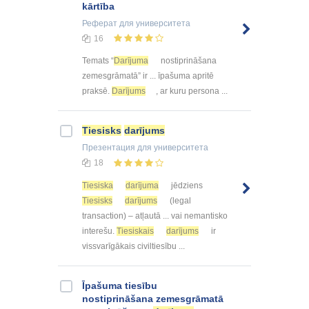
kārtība
Реферат
для университета
16
Temats “
Darījuma
nostiprināšana
zemesgrāmatā” ir ... īpašuma apritē
praksē.
Darījums
, ar kuru persona ...
Tiesisks
darījums
Презентация
для университета
18
Tiesiska
darījuma
jēdziens
Tiesisks
darījums
(legal
transaction) – atļautā ... vai nemantisko
interešu.
Tiesiskais
darījums
ir
vissvarīgākais civiltiesību ...
Īpašuma tiesību
nostiprināšana zemesgrāmatā