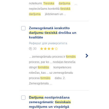
noteikumi.
Tiesiska
darījuma
...
nepieciešams konkrētā
tiesiskā
darījuma
jēdzienam un ...
Zemesgrāmatā ierakstīto
darījumu
tiesiskā
drošība un
kvalitāte
Реферат
для университета
30
... zemesgrāmatu process ir
formāls
process, par ko ... nodaļas tiesneša
stingri
formālās
kompetences
robežas, kas ... uz zemesgrāmatu
procesa
formālo
dabu. 2.
Zemesgrāmatu ...
Darījuma
nostiprināšana
zemesgrāmatā:
tiesiskais
regulējums un vispārīgā