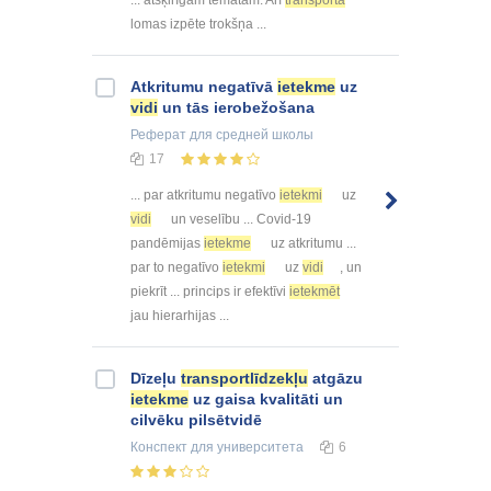
lomas izpēte trokšņa ...
Atkritumu negatīvā
ietekme
uz
vidi
un tās ierobežošana
Реферат
для средней школы
17
... par atkritumu negatīvo
ietekmi
uz
vidi
un veselību ... Covid-19
pandēmijas
ietekme
uz atkritumu ...
par to negatīvo
ietekmi
uz
vidi
, un
piekrīt ... princips ir efektīvi
ietekmēt
jau hierarhijas ...
Dīzeļu
transportlīdzekļu
atgāzu
ietekme
uz gaisa kvalitāti un
cilvēku pilsētvidē
Конспект
для университета
6