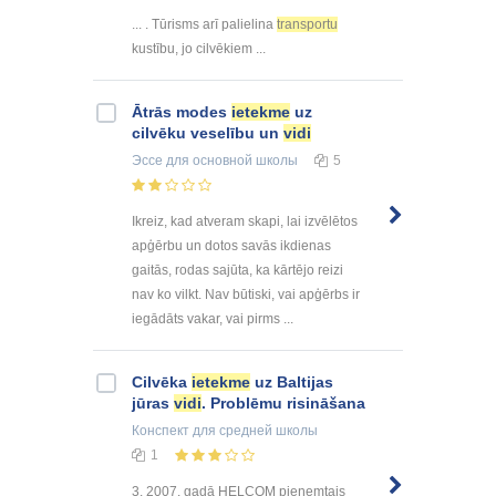
... . Tūrisms arī palielina
transportu
kustību, jo cilvēkiem ...
Ātrās modes
ietekme
uz
cilvēku veselību un
vidi
Эссе
для основной школы
5
Ikreiz, kad atveram skapi, lai izvēlētos
apģērbu un dotos savās ikdienas
gaitās, rodas sajūta, ka kārtējo reizi
nav ko vilkt. Nav būtiski, vai apģērbs ir
iegādāts vakar, vai pirms ...
Cilvēka
ietekme
uz Baltijas
jūras
vidi
. Problēmu risināšana
Конспект
для средней школы
1
3. 2007. gadā HELCOM pieņemtais