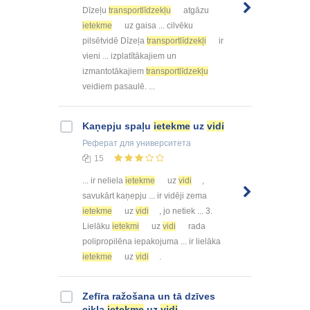
Dīzeļu
transportlīdzekļu
atgāzu
ietekme
uz gaisa ... cilvēku
pilsētvidē Dīzeļa
transportlīdzekļi
ir
vieni ... izplatītākajiem un
izmantotākajiem
transportlīdzekļu
veidiem pasaulē. ...
Kaņepju spaļu
ietekme
uz
vidi
Реферат
для университета
15
... ir neliela
ietekme
uz
vidi
,
savukārt kaņepju ... ir vidēji zema
ietekme
uz
vidi
, jo netiek ... 3.
Lielāku
ietekmi
uz
vidi
rada
polipropilēna iepakojuma ... ir lielāka
ietekme
uz
vidi
.
Zefīra ražošana un tā dzīves
cikla
ietekme
uz
vidi