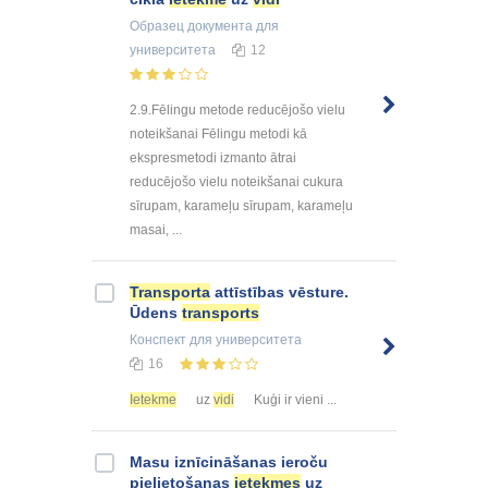
Образец документа
для
университета
12
2.9.Fēlingu metode reducējošo vielu
noteikšanai Fēlingu metodi kā
ekspresmetodi izmanto ātrai
reducējošo vielu noteikšanai cukura
sīrupam, karameļu sīrupam, karameļu
masai, ...
Transporta
attīstības vēsture.
Ūdens
transports
Конспект
для университета
16
Ietekme
uz
vidi
Kuģi ir vieni ...
Masu iznīcināšanas ieroču
pielietošanas
ietekmes
uz