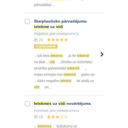
pārvadātas ...
Starptautisko pārvadājumu
ietekme
uz
vidi
Реферат
для университета
24
ОЦЕНЕННЫЙ!
... ļoti liela
ietekme
, jo tie
ietekmē
ne tikai ...
vidi
, cilvēku un dzīvnieku
veselību galvenokārt
ietekmē
...
rodas emisijas kas
ietekmē
gaisu un
... kādu negatīvo
ietekmi
tie atstāj uz
vidi
un ...
Ietekmes
uz
vidi
novērtējums
Конспект
для университета
10
...
ietekmes
būtiskumu un