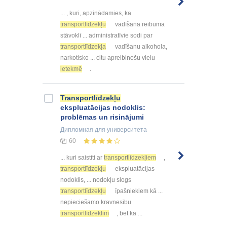
... , kuri, apzinādamies, ka
transportlīdzekļu
vadīšana reibuma
stāvoklī ... administratīvie sodi par
transportlīdzekļa
vadīšanu alkohola,
narkotisko ... citu apreibinošu vielu
ietekmē
.
Transportlīdzekļu
ekspluatācijas nodoklis:
problēmas un risinājumi
Дипломная
для университета
60
... kuri saistīti ar
transportlīdzekļiem
,
transportlīdzekļu
ekspluatācijas
nodoklis, ... nodokļu slogs
transportlīdzekļu
īpašniekiem kā ...
nepieciešamo kravnesību
transportlīdzeklim
, bet kā ...