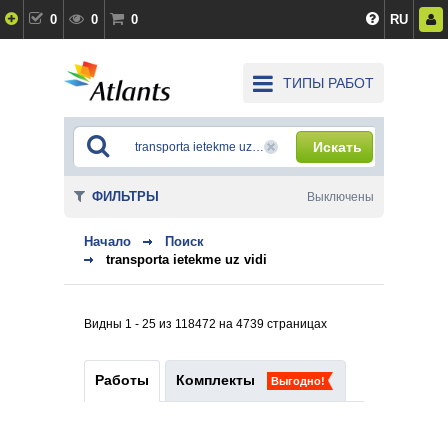
0
0
0
RU
ТИПЫ РАБОТ
Искать
ФИЛЬТРЫ
Выключены
Начало
Поиск
transporta ietekme uz vidi
Видны 1 - 25 из 118472 на 4739 страницах
Работы
Комплекты
Выгодно!