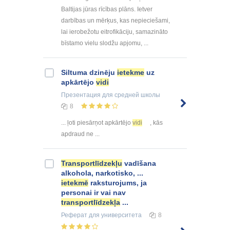
Baltijas jūras rīcības plāns. Ietver
darbības un mērķus, kas nepieciešami,
lai ierobežotu eitrofikāciju, samazināto
bīstamo vielu slodžu apjomu, ...
Siltuma dzinēju
ietekme
uz
apkārtējo
vidi
Презентация
для средней школы
8
... ļoti piesārņot apkārtējo
vidi
, kās
apdraud ne ...
Transportlīdzekļu
vadīšana
alkohola, narkotisko, ...
ietekmē
raksturojums, ja
personai ir vai nav
transportlīdzekļa
...
Реферат
для университета
8