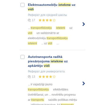
Elektroautomobīļu
ietekme
uz
vidi
Реферат
для средней школы
17
...
transportlīdzekļu
ietekmi
uz
vidi
un salīdzināt to ar
elektrodzinēju
transportlīdzekļu
ietekmi
... uz
vidi
...
Autotransporta radītā
piesārņojuma
ietekme
uz
apkārtējo
vidi
Реферат
для университета
13
... ir vajadzīgi jauno
transportlīdzekļu
efektivitātes
izvērtēšanai, un ... novērtētu progresu
ar
transportu
saistīto politikas mērķu
... atšķirīgam tematam. Arī
transporta