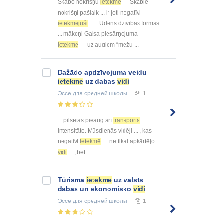
Skābo nokrišņu
ietekme
Skābie
nokrišņi pašlaik ... ir ļoti negatīvi
ietekmējuši
: Ūdens dzīvības formas
... mākoņi Gaisa piesārņojuma
ietekme
uz augiem “mežu ...
Dažādo apdzīvojuma veidu
ietekme
uz dabas
vidi
Эссе
для средней школы
1
... pilsētās pieaug arī
transporta
intensitāte. Mūsdienās vidēji ... , kas
negatīvi
ietekmē
ne tikai apkārtējo
vidi
, bet ...
Tūrisma
ietekme
uz valsts
dabas un ekonomisko
vidi
Эссе
для средней школы
1