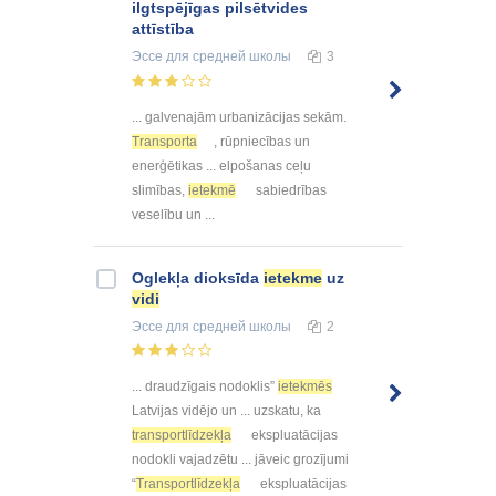
ilgtspējīgas pilsētvides
attīstība
Эссе
для средней школы
3
... galvenajām urbanizācijas sekām.
Transporta
, rūpniecības un
enerģētikas ... elpošanas ceļu
slimības,
ietekmē
sabiedrības
veselību un ...
Oglekļa dioksīda
ietekme
uz
vidi
Эссе
для средней школы
2
... draudzīgais nodoklis”
ietekmēs
Latvijas vidējo un ... uzskatu, ka
transportlīdzekļa
ekspluatācijas
nodokli vajadzētu ... jāveic grozījumi
“
Transportlīdzekļa
ekspluatācijas