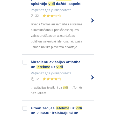
apkārtējo
vidi
dažādi aspekti
Реферат
для университета
32
Ievads Civilās aizsardzības sistēmas
pilnveidošana ir priekšnosacījums
valsts drošības un aizsardzības
politikas sekmīgai īstenošanai. Īpaša
uzmanība tiks pievērsta ārkārtējo ...
Mūsdienu aviācijas attīstība
un
ietekme
uz
vidi
Реферат
для университета
12
... aviācijas ieteikmi uz
vidi
. Tomēr
bez lieliem ...
Urbanizācijas
ietekme
uz
vidi
un klimatu: izaicinājumi un