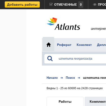
Добавить работы
ОТМЕЧЕННЫЕ
0
ПРО
интерне
Реферат
Конспект
Дипл
Начало
Поиск
uznemuma reor
Видны 1 - 25 из 60695 на 2428 страницах
Работы
Комплек