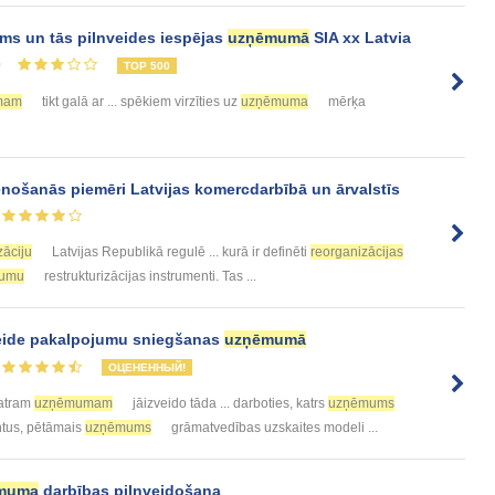
ums un tās pilnveides iespējas
uzņēmumā
SIA xx Latvia
0
TOP 500
mam
tikt galā ar ... spēkiem virzīties uz
uzņēmuma
mērķa
nošanās piemēri Latvijas komercdarbībā un ārvalstīs
zāciju
Latvijas Republikā regulē ... kurā ir definēti
reorganizācijas
umu
restrukturizācijas instrumenti. Tas ...
veide pakalpojumu sniegšanas
uzņēmumā
ОЦЕНЕННЫЙ!
Katram
uzņēmumam
jāizveido tāda ... darboties, katrs
uzņēmums
ntus, pētāmais
uzņēmums
grāmatvedības uzskaites modeli ...
muma
darbības pilnveidošana