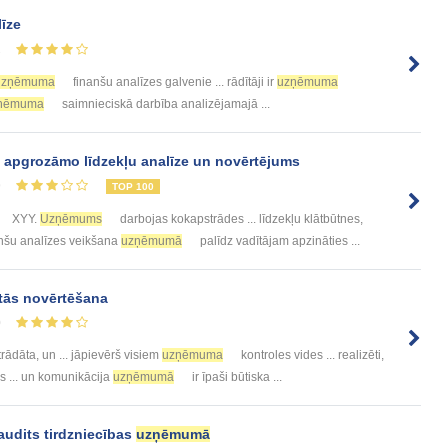
īze
2
zņēmuma
finanšu analīzes galvenie ... rādītāji ir
uzņēmuma
ņēmuma
saimnieciskā darbība analizējamajā ...
apgrozāmo līdzekļu analīze un novērtējums
9
TOP 100
XYY.
Uzņēmums
darbojas kokapstrādes ... līdzekļu klātbūtnes,
nanšu analīzes veikšana
uzņēmumā
palīdz vadītājam apzināties ...
 tās novērtēšana
0
trādāta, un ... jāpievērš visiem
uzņēmuma
kontroles vides ... realizēti,
 ... un komunikācija
uzņēmumā
ir īpaši būtiska ...
udits tirdzniecības
uzņēmumā