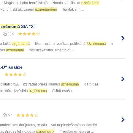
. Maģistra darba teorētiskajā ... zīmola saistību ar
uzņēmumu
 ekonomiski aktīvajiem
uzņēmumiem
, turklāt, šim ...
uzņēmumā
SIA "X"
114
a laikā
uzņēmumā
tika ... grāmatvedības politikā. 5.
Uzņēmumā
ir
ības
uzņēmumā
tiek uzskaitītas izmantojot ...
-D" analīze
7
bilitāti tirgū, ... izstrādāt priekšlikumus
uzņēmuma
darbības
truktūra, izvērtēta
uzņēmuma
rīcībā esoša ...
57
mnieciskos darījumus, mantu ... vai nepieciešamības likvidēt
as apstrādes tehnoloģija
uzņēmumā
“” reglamentējas ar ...