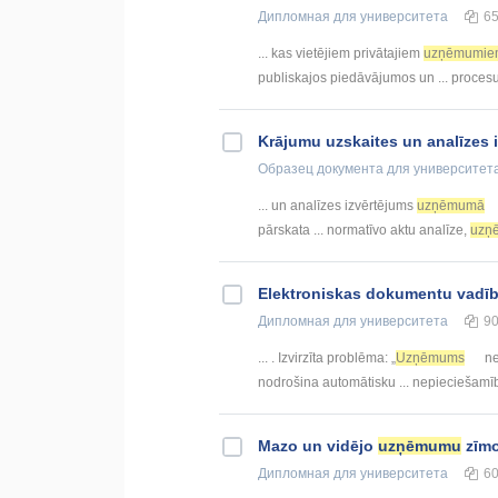
Дипломная
для университета
6
... kas vietējiem privātajiem
uzņēmumie
publiskajos piedāvājumos un ... procesu
Krājumu uzskaites un analīzes 
Образец документа
для университет
... un analīzes izvērtējums
uzņēmumā
pārskata ... normatīvo aktu analīze,
uzņ
Elektroniskas dokumentu vadīb
Дипломная
для университета
9
... . Izvirzīta problēma: „
Uzņēmums
ne
nodrošina automātisku ... nepieciešamī
Mazo un vidējo
uzņēmumu
zīmo
Дипломная
для университета
6