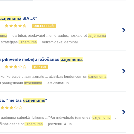
uzņēmumā
SIA „X”
3
ОЦЕНЕННЫЙ!
muma
darbībai, piedāvājot ... un draudus, noskaidrot
uzņēmuma
s stratēģijas
uzņēmuma
veiksmīgākai darbībai. ...
 pilnveide mēbeļu ražošanas
uzņēmumā
6
TOP 100
konkurētspēju, samazinātu ... attīstības tendencēm un
uzņēmuma
ki paaugstinātu
uzņēmuma
efektivitāti un ...
cība, "meitas
uzņēmums
"
gadījumā subjekts. Likums ... "Par individuālo (ģimenes)
uzņēmumu
,
šināti definējot
uzņēmuma
jēdzienu. 4. Ja ...