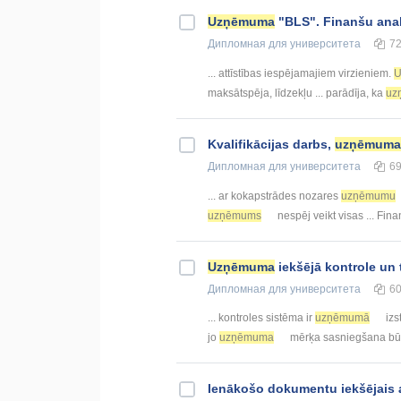
Uzņēmuma
"BLS". Finanšu anal
Дипломная
для университета
7
... attīstības iespējamajiem virzieniem.
U
maksātspēja, līdzekļu ... parādīja, ka
uz
Kvalifikācijas darbs,
uzņēmuma
Дипломная
для университета
6
... ar kokapstrādes nozares
uzņēmumu
uzņēmums
nespēj veikt visas ... Fi
Uzņēmuma
iekšējā kontrole un
Дипломная
для университета
6
... kontroles sistēma ir
uzņēmumā
izs
jo
uzņēmuma
mērķa sasniegšana būs
Ienākošo dokumentu iekšējais a