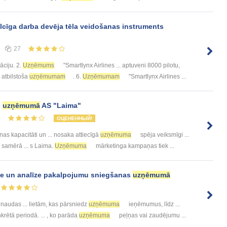
ilcīga darba devēja tēla veidošanas instruments
27
ciju. 2.
Uzņēmums
"Smartlynx Airlines ... aptuveni 8000 pilotu,
r atbilstoša
uzņēmumam
. 6.
Uzņēmumam
"Smartlynx Airlines ...
s
uzņēmumā
AS "Laima"
7
ОЦЕНЕННЫЙ!
as kapacitāti un ... nosaka attiecīgā
uzņēmuma
spēja veiksmīgi ...
i samērā ... s Laima.
Uzņēmuma
mārketinga kampaņas tiek ...
e un analīze pakalpojumu sniegšanas
uzņēmumā
 naudas ... lietām, kas pārsniedz
uzņēmuma
ieņēmumus, līdz ...
krētā periodā. ... , ko parāda
uzņēmuma
peļņas vai zaudējumu ...