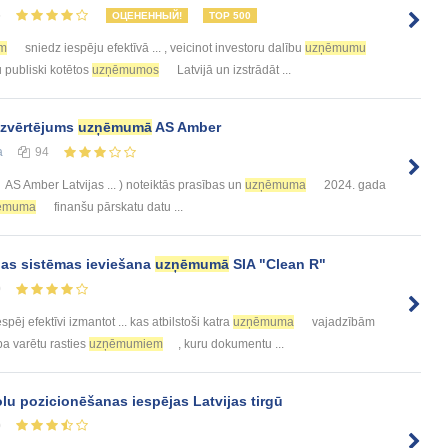
5
ОЦЕНЕННЫЙ!
TOP 500
m
sniedz iespēju efektīvā ... , veicinot investoru dalību
uzņēmumu
 publiski kotētos
uzņēmumos
Latvijā un izstrādāt ...
izvērtējums
uzņēmumā
AS Amber
а
94
AS Amber Latvijas ... ) noteiktās prasības un
uzņēmuma
2024. gada
ēmuma
finanšu pārskatu datu ...
as sistēmas ieviešana
uzņēmumā
SIA "Clean R"
0
spēj efektīvi izmantot ... kas atbilstoši katra
uzņēmuma
vajadzībām
ba varētu rasties
uzņēmumiem
, kuru dokumentu ...
lu pozicionēšanas iespējas Latvijas tirgū
0