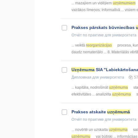
... mazajiem un vidējiem
uzņēmumiem
vairākos līmeņos: informatīvā ... visiem
Prakses pārskats būvniecības
Отчёт по практике
для университета
... veiktā
reorganizācijas
procesa, kur
daudz nemateriālo ... 8. Materiālās vērt
Uzņēmuma
SIA "Labiekārtošana
Дипломная
для университета
5
... kapitāla, nodrošināt
uzņēmuma
sta
efektivitātes ... analizēta
uzņēmuma
s
Prakses atskaite
uzņēmumā
Отчёт по практике
для университета
... novērtē un uzskaita
uzņēmuma
sai
uzņēmumu
vai būtiski ... informācij