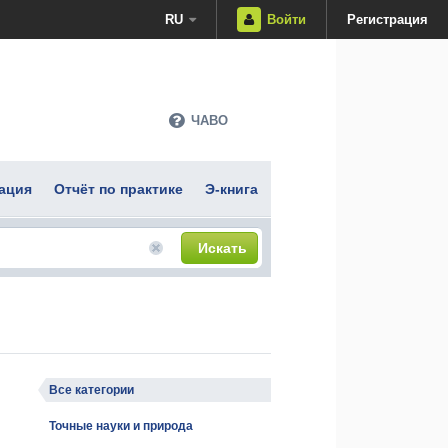
RU
Войти
Регистрация
ЧАВО
ация
Отчёт по практике
Э-книга
Искать
Все категории
Точные науки и природа