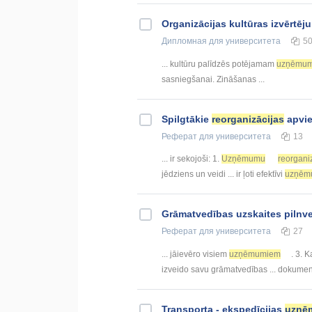
Organizācijas kultūras izvērtēj
Дипломная
для университета
5
... kultūru palīdzēs potējamam
uzņēmu
sasniegšanai. Zināšanas ...
Spilgtākie
reorganizācijas
apvie
Реферат
для университета
13
... ir sekojoši: 1.
Uzņēmumu
reorgani
jēdziens un veidi ... ir ļoti efektīvi
uzņēm
Grāmatvedības uzskaites piln
Реферат
для университета
27
... jāievēro visiem
uzņēmumiem
. 3. 
izveido savu grāmatvedības ... dokume
Transporta - ekspedīcijas
uzņē