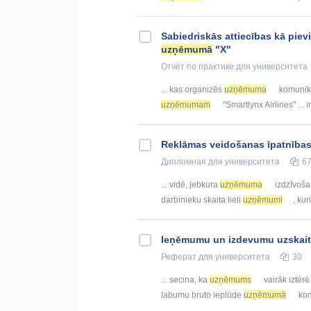
Sabiedriskās attiecības kā piev
uzņēmumā
"X"
Отчёт по практике
для университета
... kas organizēs
uzņēmuma
komunikā
uzņēmumam
"Smartlynx Airlines" ... i
Reklāmas veidošanas īpatnība
Дипломная
для университета
6
... vidē, jebkura
uzņēmuma
izdzīvošan
darbinieku skaita lieli
uzņēmumi
, kur
Ieņēmumu un izdevumu uzskait
Реферат
для университета
30
... secina, ka
uzņēmums
vairāk iztērē
labumu bruto ieplūde
uzņēmumā
kon