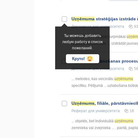
Uzņēmuma
stratēģijas izstrāde
Дипломная
для университета
9
Ты можешь добавить
... attīstības stratēģijas turpmākai
uzņē
любую работу в список
lielākos konkurentus. ... izstrādāt jauna
пожеланий.
Круто!
Uzņēmuma
plānošanas procesu
Дипломная
для университета
5
... metodes, kas veicinātu
uzņēmuma
specifiku. Pētījumā ... uzlabošana būtis
Uzņēmums
, filiāle, pārstāvnie
Реферат
для университета
18
... objekts, bet Individuālā
uzņēmuma
zemnieka vai zvejnieka ... . pantā, papla