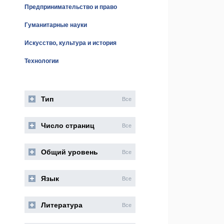
Предпринимательство и право
Гуманитарные науки
Искусство, культура и история
Технологии
Тип
Все
Число страниц
Все
Общий уровень
Все
Язык
Все
Литература
Все