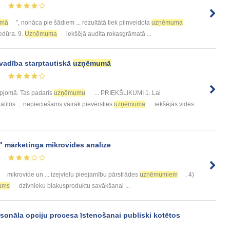
0
umā
”, nonāca pie šādiem ... rezultātā tiek pilnveidota
uzņēmuma
edūra. 9.
Uzņēmuma
iekšējā audita rokasgrāmatā ...
vadība starptautiskā
uzņēmumā
4
apjomā. Tas padarīs
uzņēmumu
... PRIEKŠLIKUMI 1. Lai
katītos ... nepieciešams vairāk pievērsties
uzņēmuma
iekšējās vides
 mārketinga mikrovides analīze
2
mikrovide un ... izejvielu pieejamību pārstrādes
uzņēmumiem
. 4)
ums
dzīvnieku blakusproduktu savākšanai ...
onāla opciju procesa īstenošanai publiski kotētos