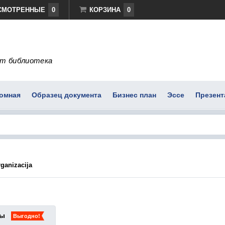
СМОТРЕННЫЕ
0
КОРЗИНА
0
т библиотека
омная
Образец документа
Бизнес план
Эссе
Презент
ganizacija
ты
Выгодно!