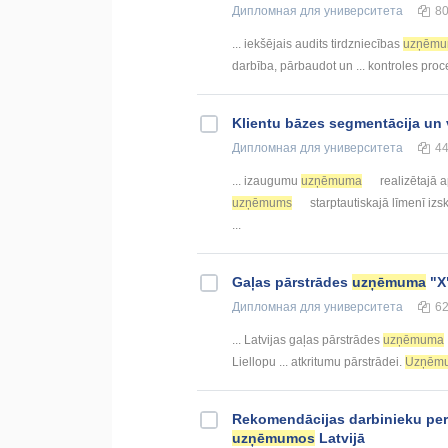
Дипломная
для университета
8
... iekšējais audits tirdzniecības
uzņēm
darbība, pārbaudot un ... kontroles proc
Klientu bāzes segmentācija un 
Дипломная
для университета
4
... izaugumu
uzņēmuma
realizētajā 
uzņēmums
starptautiskajā līmenī izs
...
Gaļas pārstrādes
uzņēmuma
"X"
Дипломная
для университета
6
... Latvijas gaļas pārstrādes
uzņēmuma
Liellopu ... atkritumu pārstrādei.
Uzņēm
Rekomendācijas darbinieku pers
uzņēmumos
Latvijā