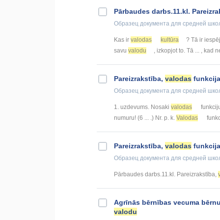
Pārbaudes darbs.11.kl. Pareizra
Образец документа
для средней шко
Kas ir
valodas
kultūra
? Tā ir iespē
savu
valodu
, izkopjot to. Tā ... , ka
Pareizrakstība,
valodas
funkcij
Образец документа
для средней шко
1. uzdevums. Nosaki
valodas
funkciju
numuru! (6 ... .) Nr. p. k.
Valodas
funkc
Pareizrakstība,
valodas
funkcij
Образец документа
для средней шко
Pārbaudes darbs.11.kl. Pareizrakstība,
Agrīnās bērnības vecuma bērn
valodu