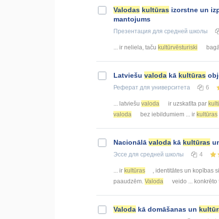
Valodas
kultūras
izorstne un i
mantojums
Презентация
для средней школы
... ir neliela, taču
kultūrvēsturiski
bagāt
Latviešu
valoda
kā
kultūras
obj
Реферат
для университета
6
... latviešu
valoda
ir uzskatīta par
kult
valoda
bez iebildumiem ... ir
kultūras
Nacionālā
valoda
kā
kultūras
un
Эссе
для средней школы
4
... ir
kultūras
, identitātes un kopības
paaudzēm.
Valoda
veido ... konkrēto
Valoda
kā domāšanas un
kultū