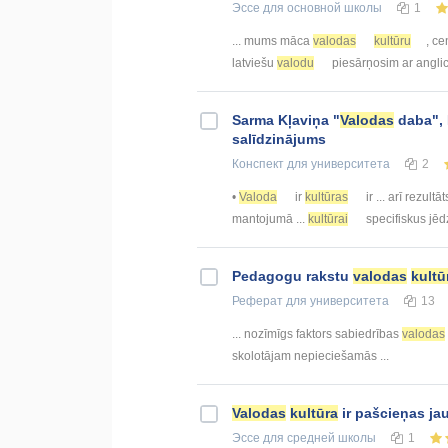
Эссе
для основной школы
1
... mums māca
valodas
kultūru
, ce
latviešu
valodu
piesārņosim ar anglic
Sarma Kļaviņa "
Valodas
daba", 
salīdzinājums
Конспект
для университета
2
•
Valoda
ir
kultūras
ir ... arī rezultāt
mantojumā ...
kultūrai
specifiskus jēdz
Pedagogu rakstu
valodas
kultū
Реферат
для университета
13
... nozīmīgs faktors sabiedrības
valodas
skolotājam nepieciešamās ...
Valodas
kultūra
ir pašcieņas ja
Эссе
для средней школы
1