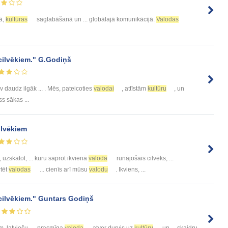
ā,
kultūras
saglabāšanā un ... globālajā komunikācijā.
Valodas
ilvēkiem." G.Godiņš
 daudz ilgāk ... . Mēs, pateicoties
valodai
, attīstām
kultūru
, un
ss sākas ...
ilvēkiem
 uzskatot, ... kuru saprot ikvienā
valodā
runājošais cilvēks, ...
rtēt
valodas
... cienīs arī mūsu
valodu
. Ikviens, ...
ilvēkiem." Guntars Godiņš