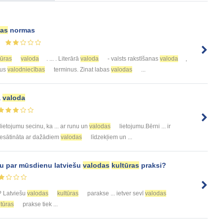
das
normas
tūras
valoda
. ... . Literārā
valoda
- valsts rakstīšanas
valoda
,
tus
valodniecības
terminus. Zinat labas
valodas
...
a
valoda
lietojumu secinu, ka ... ar runu un
valodas
lietojumu.Bērni ... ir
 piesātināta ar dažādiem
valodas
līdzekļiem un ...
tu par mūsdienu latviešu
valodas
kultūras
praksi?
? Latviešu
valodas
kultūras
parakse ... ietver sevī
valodas
ltūras
prakse tiek ...