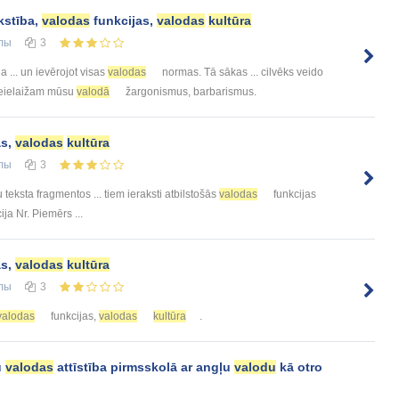
kstība,
valodas
funkcijas,
valodas
kultūra
лы
3
ja ... un ievērojot visas
valodas
normas. Tā sākas ... cilvēks veido
d neielaižam mūsu
valodā
žargonismus, barbarismus.
as,
valodas
kultūra
лы
3
 teksta fragmentos ... tiem ieraksti atbilstošās
valodas
funkcijas
ija Nr. Piemērs ...
as,
valodas
kultūra
лы
3
valodas
funkcijas,
valodas
kultūra
.
u
valodas
attīstība pirmsskolā ar angļu
valodu
kā otro