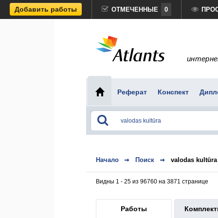
Добавить работы
ОТМЕЧЕННЫЕ
0
ПРО
интерне
Реферат
Конспект
Дипл
Начало
Поиск
valodas kultūra
Видны 1 - 25 из 96760 на 3871 странице
Работы
Комплек