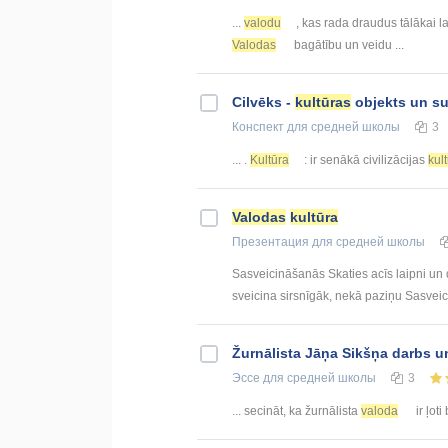
...
valodu
, kas rada draudus tālākai l
Valodas
bagātību un veidu ...
Cilvēks -
kultūras
objekts un su
Конспект
для средней школы
3
... .
Kultūra
: ir senākā civilizācijas
kul
Valodas
kultūra
Презентация
для средней школы
Sasveicināšanās Skaties acīs laipni un d
sveicina sirsnīgāk, nekā paziņu Sasveicin
Žurnālista Jāņa Sikšņa darbs 
Эссе
для средней школы
3
... secināt, ka žurnālista
valoda
ir ļoti