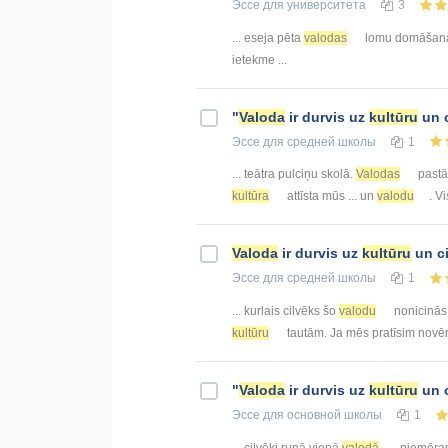
Эссе
для университета
3
... eseja pēta
valodas
lomu domāšan
ietekme ...
"
Valoda
ir durvis uz
kultūru
un c
Эссе
для средней школы
1
... teātra pulciņu skolā.
Valodas
pastāv
kultūra
attīsta mūs ... un
valodu
. Vi
Valoda
ir durvis uz
kultūru
un c
Эссе
для средней школы
1
... kurlais cilvēks šo
valodu
nonicinās,
kultūru
tautām. Ja mēs pratīsim novē
"
Valoda
ir durvis uz
kultūru
un c
Эссе
для основной школы
1