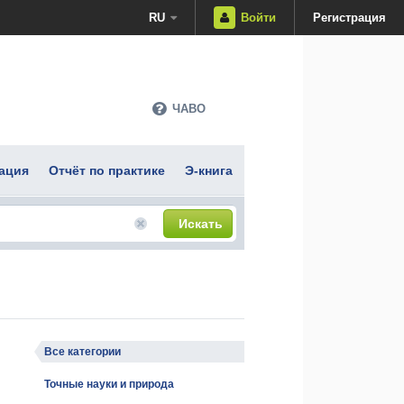
RU
Войти
Регистрация
ЧАВО
ация
Отчёт по практике
Э-книга
Искать
Все категории
Точные науки и природа