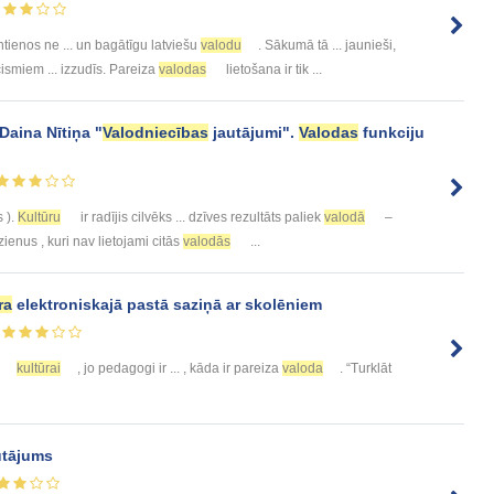
ntienos ne ... un bagātīgu latviešu
valodu
. Sākumā tā ... jaunieši,
ismiem ... izzudīs. Pareiza
valodas
lietošana ir tik ...
Daina Nītiņa "
Valodniecības
jautājumi".
Valodas
funkciju
s ).
Kultūru
ir radījis cilvēks ... dzīves rezultāts paliek
valodā
–
ienus , kuri nav lietojami citās
valodās
...
ra
elektroniskajā pastā saziņā ar skolēniem
kultūrai
, jo pedagogi ir ... , kāda ir pareiza
valoda
. “Turklāt
utājums