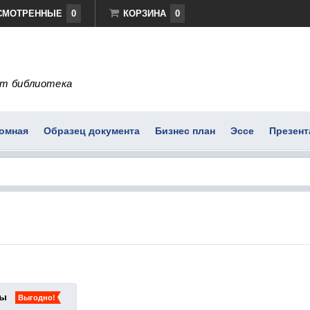
СМОТРЕННЫЕ
0
КОРЗИНА
0
т библиотека
омная
Образец документа
Бизнес план
Эссе
Презент
ты
Выгодно!