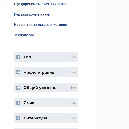
Предпринимательство и право
Гуманитарные науки
Искусство, культура и история
Технологии
Тип
Все
Число страниц
Все
Общий уровень
Все
Язык
Все
Литература
Все