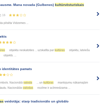
zpausme. Mana novada (Gulbenes)
kultūrvēsturiskais
16
a pilsēta Vidzemes ...
ekts
ūras
objektu neskatoties ... uzskatīta par
kultūras
objektu, latviešu
objekts. ...
 identitātes pamats
 simbols. Nacionālā
valoda
... un
kultūras
mantojumu nākamajām
 tautu. Nacionālās
valodas
nozīme ir acīmredzama ...
ras
veidotāja: starp tradicionālo un globālo