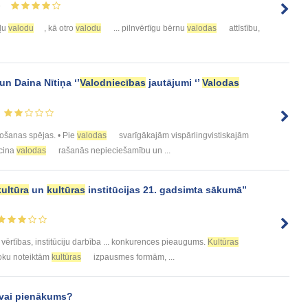
6
gļu
valodu
, kā otro
valodu
... pilnvērtīgu bērnu
valodas
attīstību,
un Daina Nītiņa ‘’
Valodniecības
jautājumi ‘’
Valodas
tošanas spējas. • Pie
valodas
svarīgākajām vispārlingvistiskajām
ecina
valodas
rašanās nepieciešamību un ...
kultūra
un
kultūras
institūcijas 21. gadsimta sākumā”
vērtības, institūciju darbība ... konkurences pieaugums.
Kultūras
šroku noteiktām
kultūras
izpausmes formām, ...
e vai pienākums?