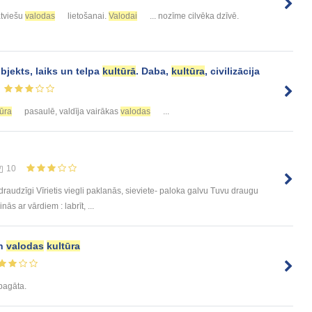
atviešu
valodas
lietošanai.
Valodai
... nozīme cilvēka dzīvē.
bjekts, laiks un telpa
kultūrā
. Daba,
kultūra
, civilizācija
tūra
pasaulē, valdīja vairākas
valodas
...
10
raudzīgi Vīrietis viegli paklanās, sieviete- paloka galvu Tuvu draugu
ās ar vārdiem : labrīt, ...
un
valodas
kultūra
 bagāta.