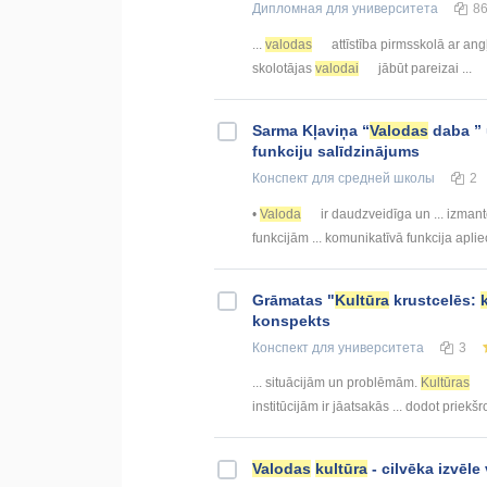
Дипломная
для университета
8
...
valodas
attīstība pirmsskolā ar an
skolotājas
valodai
jābūt pareizai ...
Sarma Kļaviņa “
Valodas
daba ” 
funkciju salīdzinājums
Конспект
для средней школы
2
•
Valoda
ir daudzveidīga un ... izman
funkcijām ... komunikatīvā funkcija apli
Grāmatas "
Kultūra
krustcelēs:
konspekts
Конспект
для университета
3
... situācijām un problēmām.
Kultūras
institūcijām ir jāatsakās ... dodot priek
Valodas
kultūra
- cilvēka izvēl