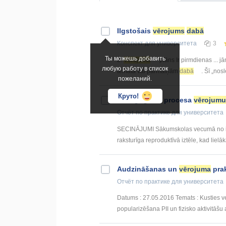
Ilgstošais
vērojums
dabā
Конспект
для университета
3
Ты можешь добавить
2.
Vērojuma
plāns Ir pirmdienas ... 
любую работу в список
temata vai pārmaiņām
dabā
. Šī „nos
пожеланий.
Круто!
Pedagoģiskā procesa
vērojumu
Отчёт по практике
для университета
SECINĀJUMI Sākumskolas vecumā no izz
raksturīga reproduktīvā iztēle, kad liel
Audzināšanas un
vērojuma
pra
Отчёт по практике
для университета
Datums : 27.05.2016 Temats : Kusties vese
popularizēšana PII un fizisko aktivitāšu at