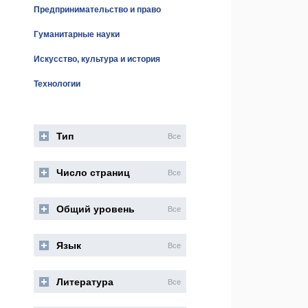
Предпринимательство и право
Гуманитарные науки
Искусство, культура и история
Технологии
Тип
Все
Число страниц
Все
Общий уровень
Все
Язык
Все
Литература
Все