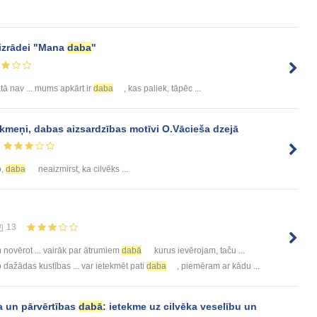
 izrādei "Mana
daba
"
ātā nav ... mums apkārt ir
daba
, kas paliek, tāpēc ...
 akmeņi, dabas aizsardzības motīvi O.Vācieša dzejā
o,
daba
neaizmirst, ka cilvēks ...
13
novērot ... vairāk par ātrumiem
dabā
kurus ievērojam, taču ...
 dažādas kustības ... var ietekmēt pati
daba
, piemēram ar kādu ...
a un pārvērtības
dabā
: ietekme uz cilvēka veselību un