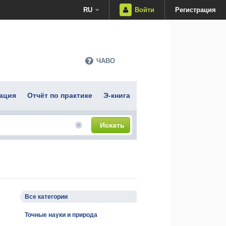
RU
Войти
Регистрация
ЧАВО
ация
Отчёт по практике
Э-книга
Искать
Все категории
Точные науки и природа