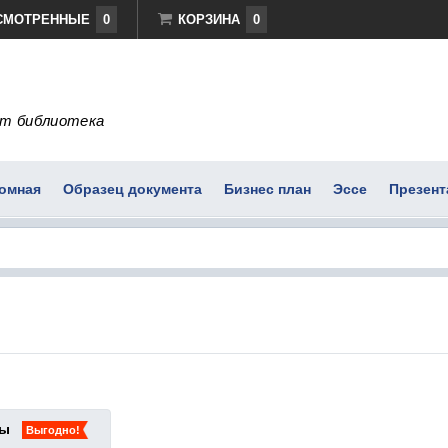
СМОТРЕННЫЕ
0
КОРЗИНА
0
т библиотека
омная
Образец документа
Бизнес план
Эссе
Презент
ты
Выгодно!