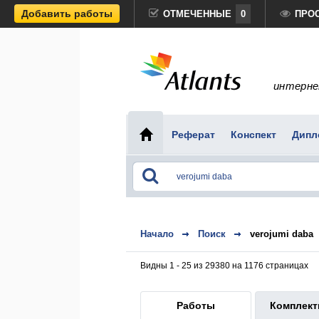
Добавить работы
ОТМЕЧЕННЫЕ
0
ПРО
интерне
Реферат
Конспект
Дипл
Начало
Поиск
verojumi daba
Видны 1 - 25 из 29380 на 1176 страницах
Работы
Комплек