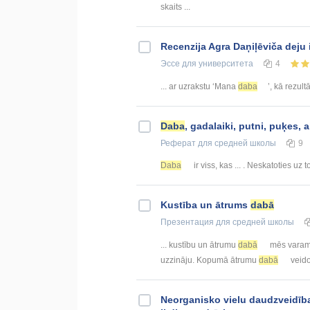
skaits ...
Recenzija Agra Daņiļēviča deju
Эссе
для университета
4
... ar uzrakstu ‘Mana
daba
’, kā rezult
Daba
, gadalaiki, putni, puķes,
Реферат
для средней школы
9
Daba
ir viss, kas ... . Neskatoties uz t
Kustība un ātrums
dabā
Презентация
для средней школы
... kustību un ātrumu
dabā
mēs varam 
uzzināju. Kopumā ātrumu
dabā
veido
Neorganisko vielu daudzveidīb