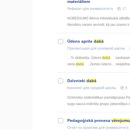
materiāliem
Реферат
для университета
17
NOBEIGUMS Bērna intelektuālā attīstība
literatūru varam secināt, kā jau izsens ir 
Ūdens aprite
dabā
Презентация
для основной школы
... % skābekļa. Ūdens
dabā
sastopams
viela
dabā
. Zemes ūdens ... nepārtra
Dzīvnieki
dabā
Конспект
для средней школы
6
Dzīvnieku sistemātikas pamatgrupas Par 
sugu sauca indivīdu grupu (atsevišķus dz
Pedagoģiskā procesa
vērojumu
Отчёт по практике
для университета