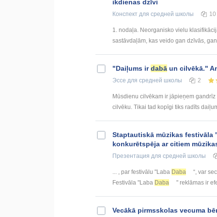
ikdienas dzīvi
Конспект
для средней школы
10
1. nodaļa. Neorganisko vielu klasifikāc
sastāvdaļām, kas veido gan dzīvās, gan 
"Daiļums ir
dabā
un cilvēkā." A
Эссе
для средней школы
2
Mūsdienu cilvēkam ir jāpieņem gandrīz 
cilvēku. Tikai tad kopīgi tiks radīts daiļu
Staptautiskā mūzikas festivāla
konkurētspēja ar citiem mūzikas
Презентация
для средней школы
... , par festivālu "Laba
Daba
“, var se
Festivāla "Laba
Daba
" reklāmas ir efe
Vecākā pirmsskolas vecuma bēr