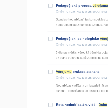
Pedagoģiskā procesa
vērojumu
Отчёт по практике
для университета
Stundas (nodarbības) īss konspektīvs iz
nodarbībām jau zināmos jēdzienus: Kas 
Pedagoģiski psiholoģisko
vēro
Отчёт по практике
для университета
5.dienas mērķis: vērot, kā bērni darboj
uz putna trafareta, kurš izgriezts no karo
Vērojumu
prakses atskaite
Отчёт по практике
для университета
Nodarbības vadīšana un iepazīstināšana a
skrien”, - iepazīšanās un diskusija par p
Rotaļnodarbība āra vidē -
Daba