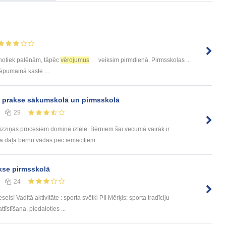
jānotiek palēnām, tāpēc
vērojumus
veiksim pirmdienā. Pirmsskolas ...
lēpumainā kaste ...
prakse sākumskolā un pirmsskolā
29
iņas procesiem dominē iztēle. Bērniem šai vecumā vairāk ir
ākā daļa bērnu vadās pēc iemācītiem ...
kse pirmsskolā
24
ls! Vadītā aktivitāte : sporta svētki PII Mērķis: sporta tradīciju
tīstīšana, piedaloties ...