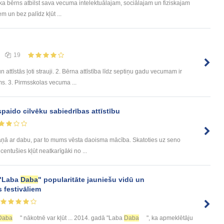
ka bērns atbilst sava vecuma intelektuālajam, sociālajam un fiziskajam
m un bez palīdz kļūt ...
19
attīstās ļoti strauji. 2. Bērna attīstība līdz septiņu gadu vecumam ir
s. 3. Pirmsskolas vecuma ...
paido cilvēku sabiedrības attīstību
aņā ar dabu, par to mums vēsta daoisma mācība. Skatoties uz seno
 centušies kļūt neatkarīgāki no ...
 "Laba
Daba
" popularitāte jauniešu vidū un
 festivāliem
Daba
" nākotnē var kļūt ... 2014. gadā "Laba
Daba
", ka apmeklētāju