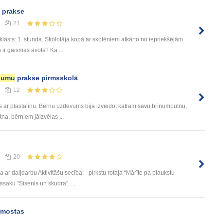
prakse
21
klāsts: 1. stunda. Skolotāja kopā ar skolēniem atkārto no iepriekšējām
ir gaismas avots? Kā ...
jumu
prakse pirmsskolā
12
as ar plastalīnu. Bērnu uzdevums bija izveidot katram savu brīnumputnu,
tna, bērniem jāizvēlas ...
20
r daiļdarbu Aktivitāšu secība: - pirkstu rotaļa “Mārīte pa plaukstu
asaku “Sisenis un skudra”, ...
mostas