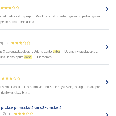
 tiek pētīta vēl jo projām. Pētot dažādāko pedagoģisko un psiholoģisko
pētīta bērnu intelektuālā ...
10
 3 agregātstāvokļos ... Ūdens aprite
dabā
Ūdens ir visizplatītākā ...
uktā ūdens aprite
dabā
. Piemēram, ...
savas klasifikācijas pamatvienību K. Linnejs izvēlējās sugu. Tolaik par
īvniekus), kas bija ...
prakse pirmsskolā un sākumskolā
11