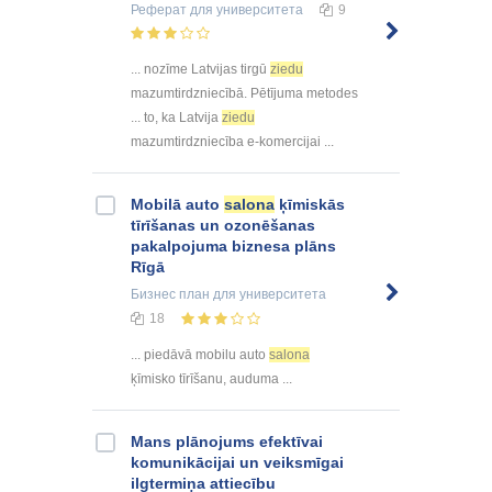
Реферат
для университета
9
... nozīme Latvijas tirgū
ziedu
mazumtirdzniecībā. Pētījuma metodes
... to, ka Latvija
ziedu
mazumtirdzniecība e-komercijai ...
Mobilā auto
salona
ķīmiskās
tīrīšanas un ozonēšanas
pakalpojuma biznesa plāns
Rīgā
Бизнес план
для университета
18
... piedāvā mobilu auto
salona
ķīmisko tīrīšanu, auduma ...
Mans plānojums efektīvai
komunikācijai un veiksmīgai
ilgtermiņa attiecību