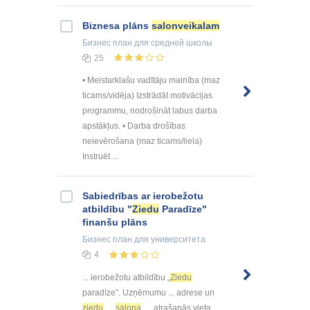
Biznesa plāns
salonveikalam
Бизнес план
для средней школы
25
• Meistarklašu vadītāju mainība (maz
ticams/vidēja) Izstrādāt motivācijas
programmu, nodrošināt labus darba
apstākļus. • Darba drošības
neievērošana (maz ticams/liela)
Instruēt ...
Sabiedrības ar ierobežotu
atbildību "
Ziedu
Paradīze"
finanšu plāns
Бизнес план
для университета
4
... ierobežotu atbildību „
Ziedu
paradīze”. Uzņēmumu ... adrese un
ziedu
salona
atrašanās vieta ...