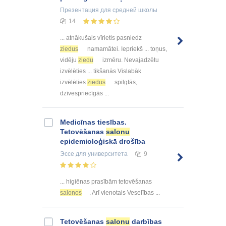
Презентация
для средней школы
14
... atnākušais vīrietis pasniedz
ziedus
namamātei. Iepriekš ... toņus,
vidēju
ziedu
izmēru. Nevajadzētu
izvēlēties ... tikšanās Vislabāk
izvēlēties
ziedus
spilgtās,
dzīvespriecīgās ...
Medicīnas tiesības.
Tetovēšanas
salonu
epidemioloģiskā drošība
Эссе
для университета
9
... higiēnas prasībām tetovēšanas
salonos
. Arī vienotais Veselības ...
Tetovēšanas
salonu
darbības