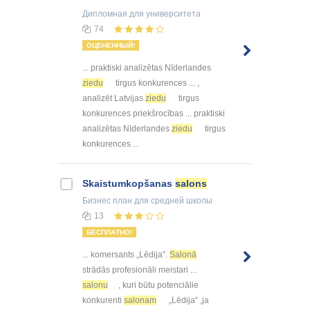
Дипломная
для университета
74
ОЦЕНЕННЫЙ!
... praktiski analizētas Nīderlandes
ziedu
tirgus konkurences ... ,
analizēt Latvijas
ziedu
tirgus
konkurences priekšrocības ... praktiski
analizētas Nīderlandes
ziedu
tirgus
konkurences ...
Skaistumkopšanas
salons
Бизнес план
для средней школы
13
БЕСПЛАТНО!
... komersants „Lēdija”.
Salonā
strādās profesionāli meistari ...
salonu
, kuri būtu potenciālie
konkurenti
salonam
„Lēdija” ,ja