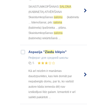
SKAISTUMKOPŠANAS
SALONA
(KABINETA) ATVĒRŠANA
Skaistumkopšanas
salonu
(kabinetu
... īstenošanai, pēc
salona
(kabineta) īpašnieka ... plānu.
Skaistumkopšanas
salona
(kabineta) iekārtošanā ...
Aspazija "
Ziedu
klēpis"
Реферат
для средней школы
5
Kā arī reizēm ir manāmas
daudzpunktes, kas liek domāt par
nepabeigto domu, par to, ko varbūt
autore kāda iemesla dēļ nav
izstāstījusi līdz galam. Izmantoti ir arī
salikti pakārtoti ...