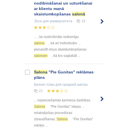
nodibināšanai un uzturēšanai
ar klientu manā
skaistumkopšanas
salonā
Эссе
для университета
15
... , lai nodrošinātu veiksmīgu
salona
, kā arī individuālo ...
piesaistīt viņus skaistumkopšanas
salonam
, kā tos saglabāt ...
Salona
"Pie Gunitas" reklāmas
plāns
Бизнес план
для средней школы
21
... nepieciešamās ķermeņa darbības.
Salona
"Pie Gunitas" idejas ...
relaksējošas procedūras
izbaudīšanas.
Salona
"Pie Gunitas"
mērķis ...