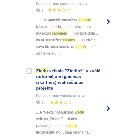
Конспект
для средней школы
1
... kuri apmeklē masāžas
salonus
.
Izlases metode, ... informāciju par
masāžas
saloniem
, tika izveidota ...
kā arī masāžas
salonos
, lai cilvēki ...
savu biznesu masāžas
salonā
pēc
apmeklētāju ...
Ziedu
veikala "Ziediņš" vizuālā
noformējum (gaismas
izkārtnes) realizēšanas
projekts
Конспект
для университета
15
1. Projekta nosaukums
Ziedu
veikala „Ziediņš” ... floristikas
pakalpojumiem un
ziedu
tirdzniecību no ... šajā rajonā nav