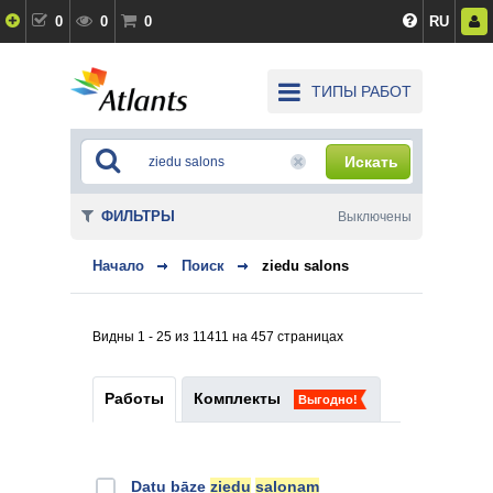
0
0
0
RU
ТИПЫ РАБОТ
Искать
ФИЛЬТРЫ
Выключены
Начало
Поиск
ziedu salons
Видны 1 - 25 из 11411 на 457 страницах
Работы
Комплекты
Выгодно!
Datu bāze
ziedu
salonam