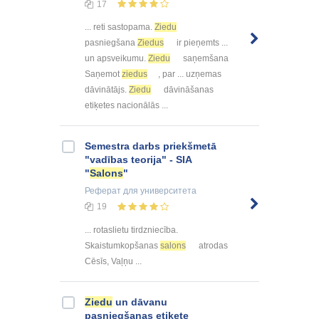
17
... reti sastopama.
Ziedu
pasniegšana
Ziedus
ir pieņemts ...
un apsveikumu.
Ziedu
saņemšana
Saņemot
ziedus
, par ... uzņemas
dāvinātājs.
Ziedu
dāvināšanas
etiķetes nacionālās ...
Semestra darbs priekšmetā
"vadības teorija" - SIA
"
Salons
"
Реферат
для университета
19
... rotaslietu tirdzniecība.
Skaistumkopšanas
salons
atrodas
Cēsīs, Vaļņu ...
Ziedu
un dāvanu
pasniegšanas etiķete