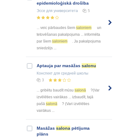
epidemioloģiskā drošība
Эссе
для университета
5
... veic pārbaudes šiem
saloniem
un
tetovēšanas pakalpojuma ... informēta
par šiem
saloniem
. Ja pakalpojuma
sniedzējs ...
Aptauja par masāžas
salonu
Конспект
для средней школы
3
... gribētu baudīt mūsu
salonā
?(Var
izvēlēties vairākas ... izbaudīt, tajā
pašā
salonā
? (Vari izvēlēties
vairākus ...
Masāžas
salona
pētījuma
plāns