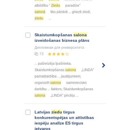
atbildību “
Ziedu
paradīze”
salonā
tiks pārdoti ... griezti ziedi,
ziedu
...
Skaistumkopšanas
salona
izveidošanas biznesa plāns
Дипломная
для университета
73
... pašreizēja īpašnieka.
Skaistumkopšanas
salona
„LINDA”
pamatdarbība ... jautājumiem,
organizēt
salona
saimniecisko
darbību ... faktors; Skaistumkopšanas
salona
„LINDA” pircēju ...
Latvijas
ziedu
tirgus
konkurentspējas un attīstības
iespēju analīze ES tirgus
ietvaros