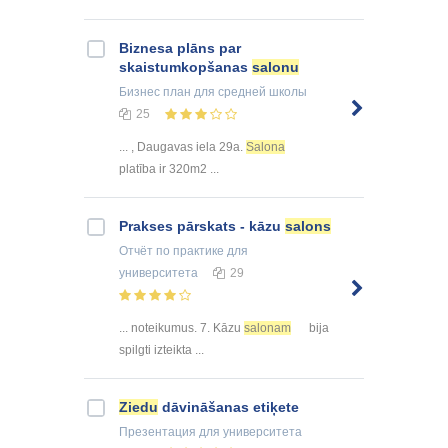
Biznesa plāns par
skaistumkopšanas
salonu
Бизнес план
для средней школы
25
... , Daugavas iela 29a.
Salona
platība ir 320m2 ...
Prakses pārskats - kāzu
salons
Отчёт по практике
для
университета
29
... noteikumus. 7. Kāzu
salonam
bija
spilgti izteikta ...
Ziedu
dāvināšanas etiķete
Презентация
для университета