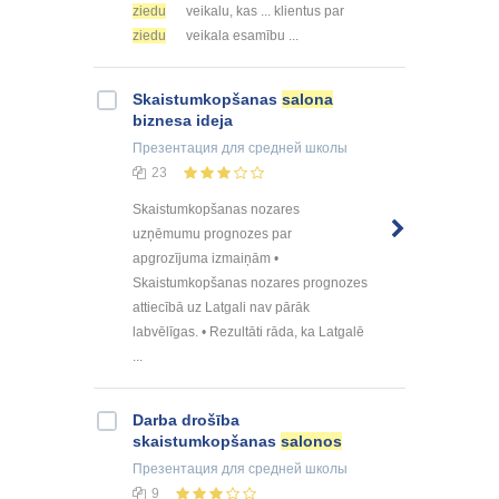
ziedu
veikalu, kas ... klientus par
ziedu
veikala esamību ...
Skaistumkopšanas
salona
biznesa ideja
Презентация
для средней школы
23
Skaistumkopšanas nozares
uzņēmumu prognozes par
apgrozījuma izmaiņām •
Skaistumkopšanas nozares prognozes
attiecībā uz Latgali nav pārāk
labvēlīgas. • Rezultāti rāda, ka Latgalē
...
Darba drošība
skaistumkopšanas
salonos
Презентация
для средней школы
9