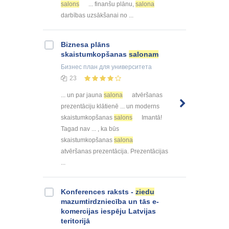
salons
... finanšu plānu,
salona
darbības uzsākšanai no ...
Biznesa plāns
skaistumkopšanas
salonam
Бизнес план
для университета
23
... un par jauna
salona
atvēršanas
prezentāciju klātienē ... un moderns
skaistumkopšanas
salons
Imantā!
Tagad nav ... , ka būs
skaistumkopšanas
salona
atvēršanas prezentācija. Prezentācijas
...
Konferences raksts -
ziedu
mazumtirdzniecība un tās e-
komercijas iespēju Latvijas
teritorijā