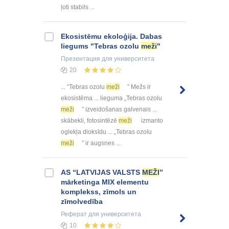
ļoti stabils ...
Ekosistēmu ekoloģija. Dabas
liegums "Tebras ozolu
meži
"
Презентация
для университета
20
... “Tebras ozolu
meži
” Mežs ir
ekosistēma ... lieguma „Tebras ozolu
meži
” izveidošanas galvenais ...
skābekli, fotosintēzē
meži
izmanto
oglekļa dioksīdu ... „Tebras ozolu
meži
” ir augsnes ...
AS “LATVIJAS VALSTS
MEŽI
”
mārketinga MIX elementu
komplekss, zīmols un
zīmolvedība
Реферат
для университета
10