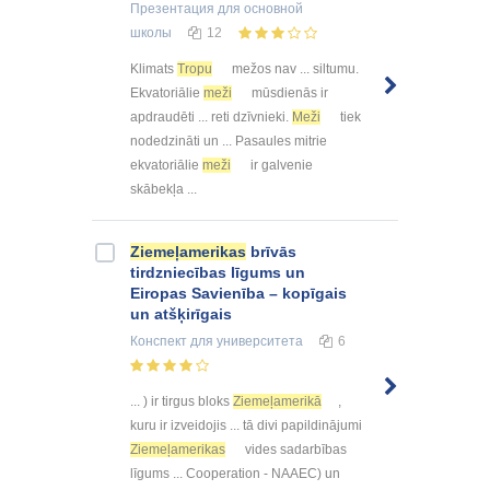
Презентация
для основной
школы
12
Klimats
Tropu
mežos nav ... siltumu.
Ekvatoriālie
meži
mūsdienās ir
apdraudēti ... reti dzīvnieki.
Meži
tiek
nodedzināti un ... Pasaules mitrie
ekvatoriālie
meži
ir galvenie
skābekļa ...
Ziemeļamerikas
brīvās
tirdzniecības līgums un
Eiropas Savienība – kopīgais
un atšķirīgais
Конспект
для университета
6
... ) ir tirgus bloks
Ziemeļamerikā
,
kuru ir izveidojis ... tā divi papildinājumi
Ziemeļamerikas
vides sadarbības
līgums ... Cooperation - NAAEC) un