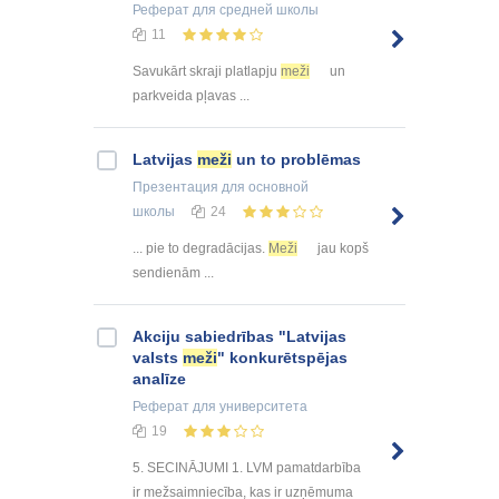
Реферат
для средней школы
11
Savukārt skraji platlapju
meži
un
parkveida pļavas ...
Latvijas
meži
un to problēmas
Презентация
для основной
школы
24
... pie to degradācijas.
Meži
jau kopš
sendienām ...
Akciju sabiedrības "Latvijas
valsts
meži
" konkurētspējas
analīze
Реферат
для университета
19
5. SECINĀJUMI 1. LVM pamatdarbība
ir mežsaimniecība, kas ir uzņēmuma