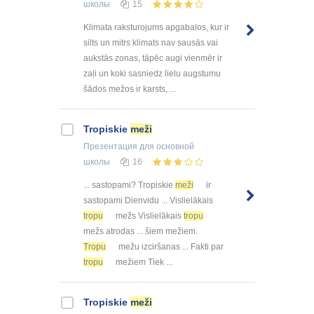
школы
15
Klimata raksturojums apgabalos, kur ir
silts un mitrs klimats nav sausās vai
aukstās zonas, tāpēc augi vienmēr ir
zaļi un koki sasniedz lielu augstumu
šādos mežos ir karsts, ...
Tropiskie
meži
Презентация
для основной
школы
16
... sastopami? Tropiskie
meži
ir
sastopami Dienvidu ... Vislielākais
tropu
mežs Vislielākais
tropu
mežs atrodas ... šiem mežiem.
Tropu
mežu izciršanas ... Fakti par
tropu
mežiem Tiek ...
Tropiskie
meži