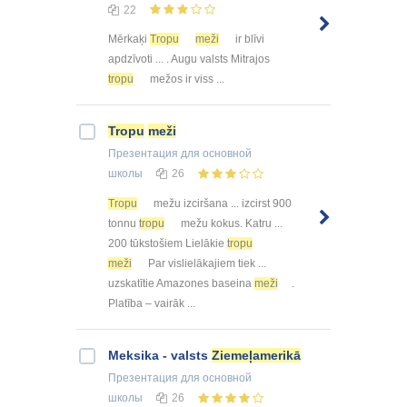
22
Mērkaķi
Tropu
meži
ir blīvi
apdzīvoti ... . Augu valsts Mitrajos
tropu
mežos ir viss ...
Tropu
meži
Презентация
для основной
школы
26
Tropu
mežu izciršana ... izcirst 900
tonnu
tropu
mežu kokus. Katru ...
200 tūkstošiem Lielākie
tropu
meži
Par vislielākajiem tiek ...
uzskatītie Amazones baseina
meži
.
Platība – vairāk ...
Meksika - valsts
Ziemeļamerikā
Презентация
для основной
школы
26