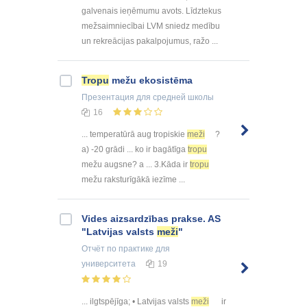
galvenais ieņēmumu avots. Līdztekus
mežsaimniecībai LVM sniedz medību
un rekreācijas pakalpojumus, ražo ...
Tropu
mežu ekosistēma
Презентация
для средней школы
16
... temperatūrā aug tropiskie
meži
?
a) -20 grādi ... ko ir bagātīga
tropu
mežu augsne? a ... 3.Kāda ir
tropu
mežu raksturīgākā iezīme ...
Vides aizsardzības prakse. AS
"Latvijas valsts
meži
"
Отчёт по практике
для
университета
19
... ilgtspējīga; • Latvijas valsts
meži
ir