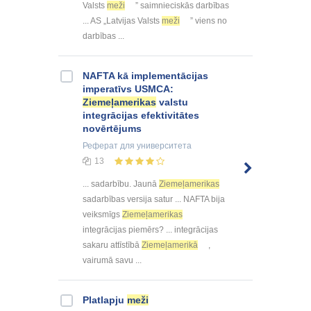
Valsts
meži
” saimnieciskās darbības
... AS „Latvijas Valsts
meži
” viens no
darbības ...
NAFTA kā implementācijas
imperatīvs USMCA:
Ziemeļamerikas
valstu
integrācijas efektivitātes
novērtējums
Реферат
для университета
13
... sadarbību. Jaunā
Ziemeļamerikas
sadarbības versija satur ... NAFTA bija
veiksmīgs
Ziemeļamerikas
integrācijas piemērs? ... integrācijas
sakaru attīstībā
Ziemeļamerikā
,
vairumā savu ...
Platlapju
meži