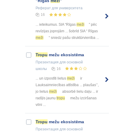
"Rīgas
meži
"
Реферат
для университета
16
... ieteikumus. SIA “Rīgas
meži
” pēc
revīzijas joprojām ... šobrīd SIA “ Rīgas
meži
“ sniedz pašu struktūrvienība ...
Tropu
mežu ekosistēma
Презентация
для основной
школы
16
... un izpostīti lietus
meži
ir
Lauksaimniecības attīstība ... plaušas’’,
jo lietus
meži
absorbē lielu daļu ... ir
radījis jaunu
tropu
mežu izciršanas
vilni ...
Tropu
mežu ekosistēma
Презентация
для основной