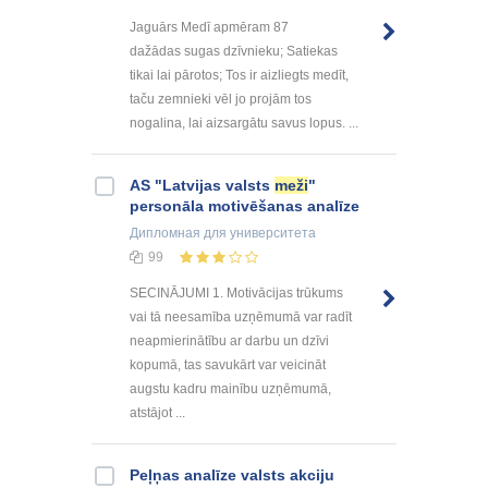
Jaguārs Medī apmēram 87
dažādas sugas dzīvnieku; Satiekas
tikai lai pārotos; Tos ir aizliegts medīt,
taču zemnieki vēl jo projām tos
nogalina, lai aizsargātu savus lopus. ...
AS "Latvijas valsts
meži
"
personāla motivēšanas analīze
Дипломная
для университета
99
SECINĀJUMI 1. Motivācijas trūkums
vai tā neesamība uzņēmumā var radīt
neapmierinātību ar darbu un dzīvi
kopumā, tas savukārt var veicināt
augstu kadru mainību uzņēmumā,
atstājot ...
Peļņas analīze valsts akciju