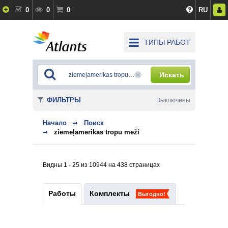
0
0
0
RU
ТИПЫ РАБОТ
Искать
ФИЛЬТРЫ
Выключены
Начало
Поиск
ziemeļamerikas tropu meži
Видны 1 - 25 из 10944 на 438 страницах
Работы
Комплекты
Выгодно!