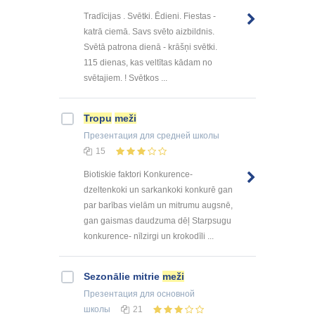
Tradīcijas . Svētki. Ēdieni. Fiestas -
katrā ciemā. Savs svēto aizbildnis.
Svētā patrona dienā - krāšņi svētki.
115 dienas, kas veltītas kādam no
svētajiem. ! Svētkos ...
Tropu
meži
Презентация
для средней школы
15
Biotiskie faktori Konkurence-
dzeltenkoki un sarkankoki konkurē gan
par barības vielām un mitrumu augsnē,
gan gaismas daudzuma dēļ Starpsugu
konkurence- nīlzirgi un krokodīli ...
Sezonālie mitrie
meži
Презентация
для основной
школы
21