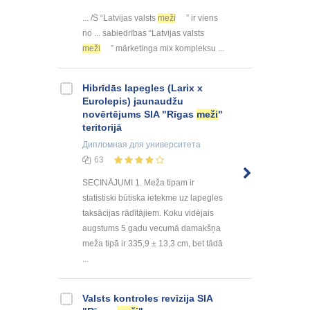
... /S “Latvijas valsts
meži
” ir viens
no ... sabiedrības “Latvijas valsts
meži
” mārketinga mix kompleksu ...
Hibrīdās lapegles (Larix x
Eurolepis) jaunaudžu
novērtējums SIA "Rīgas
meži
"
teritorijā
Дипломная
для университета
63
SECINĀJUMI 1. Meža tipam ir
statistiski būtiska ietekme uz lapegles
taksācijas rādītājiem. Koku vidējais
augstums 5 gadu vecumā damakšņa
meža tipā ir 335,9 ± 13,3 cm, bet tādā
...
Valsts kontroles revīzija SIA