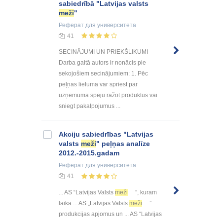
sabiedrībā "Latvijas valsts
meži
"
Реферат
для университета
41
SECINĀJUMI UN PRIEKŠLIKUMI
Darba gaitā autors ir nonācis pie
sekojošiem secinājumiem: 1. Pēc
peļņas lieluma var spriest par
uzņēmuma spēju ražot produktus vai
sniegt pakalpojumus ...
Akciju sabiedrības "Latvijas
valsts
meži
" peļņas analīze
2012.-2015.gadam
Реферат
для университета
41
... AS “Latvijas Valsts
meži
”, kuram
laika ... AS „Latvijas Valsts
meži
”
produkcijas apjomus un ... AS “Latvijas