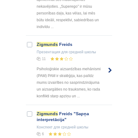
nekavējoties. „Superego” ir mūsu
personības daļa, kas vēlas, lai mēs
būtu ideāli, respektīvi, sabiedrības un
indivīdu ...
Zigmunds
Freids
Презентация
для средней школы
11
Psiholoģiskie aizsardzības mehānismi
(PAM) PAM ir stratēģija, kas palīdz
mums izvairīties no sasprindzinājuma
un aizsargāties no trauksmes, ko rada
konflikti starp apziņu un ...
Zigmunds
Freids "Sapņa
interpretācija"
Конспект
для средней школы
6