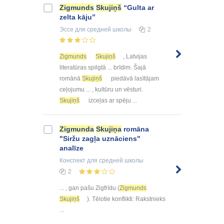
Zigmunds
Skujiņš
“Gulta ar
zelta kāju”
Эссе
для средней школы
2
Zigmunds
Skujiņš
, Latvijas
literatūras spilgtā ... brīdim. Šajā
romānā
Skujiņš
piedāvā lasītājam
ceļojumu ... , kultūru un vēsturi.
Skujiņš
izceļas ar spēju ...
Zigmunda
Skujiņa
romāna
"Siržu zagļa uznāciens"
analīze
Конспект
для средней школы
2
... , gan pašu Zigfrīdu (
Zigmunds
Skujiņš
). Tēlotie konflikti: Rakstnieks
...