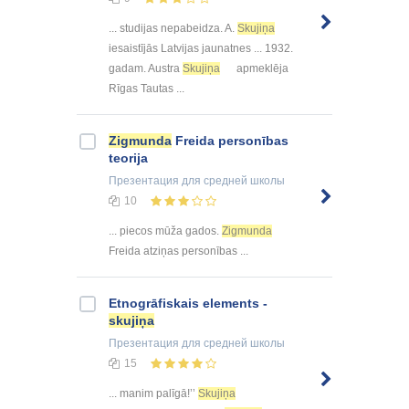
... studijas nepabeidza. A.
Skujiņa
iesaistījās Latvijas jaunatnes ... 1932.
gadam. Austra
Skujiņa
apmeklēja
Rīgas Tautas ...
Zigmunda
Freida personības
teorija
Презентация
для средней школы
10
... piecos mūža gados.
Zigmunda
Freida atziņas personības ...
Etnogrāfiskais elements -
skujiņa
Презентация
для средней школы
15
... manim palīgā!’’
Skujiņa