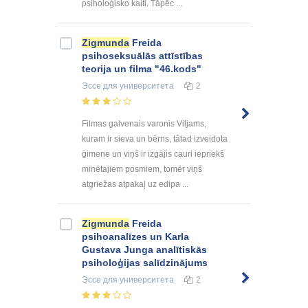
psiholoģisko kaiti. Tāpēc ...
Zigmunda
Freida
psihoseksuālās attīstības
teorija un filma "46.kods"
Эссе
для университета
2
Filmas galvenais varonis Viljams,
kuram ir sieva un bērns, tātad izveidota
ģimene un viņš ir izgājis cauri iepriekš
minētajiem posmiem, tomēr viņš
atgriežas atpakaļ uz edipa ...
Zigmunda
Freida
psihoanalīzes un Karla
Gustava Junga analītiskās
psiholoģijas salīdzinājums
Эссе
для университета
2