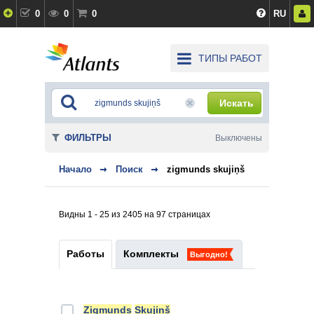
0
0
0
RU
ТИПЫ РАБОТ
Искать
ФИЛЬТРЫ
Выключены
Начало
Поиск
zigmunds skujiņš
Видны 1 - 25 из 2405 на 97 страницах
Работы
Комплекты
Выгодно!
Zigmunds
Skujiņš