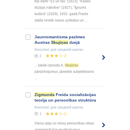
top darbi “Es un tas” (1923), “Kādas
ilūzijas nākotne” (1927), “Īgnums
kultūrā” (1929). 1932. gadā Freids
daļēji revidē savus uzskatus un ...
Jaunromantisma pazīmes
Austras
Skujiņas
dzejā
Конспект
для средней школы
2
... labāk izprastu A.
Skujiņas
pārdzīvojumus, jāmeklē subjektīvisms
...
Zigmunda
Freida socializācijas
teorija un personības struktūra
Конспект
для средней школы
1
Viena daļa no mūsu personības vēlas
apmierināt šos mudinājumus