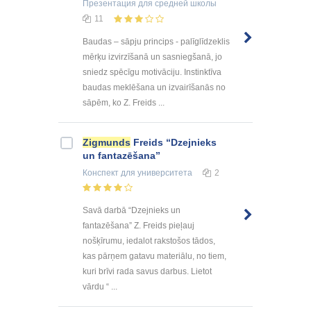
Презентация
для средней школы
11
Baudas – sāpju princips - palīglīdzeklis
mērķu izvirzīšanā un sasniegšanā, jo
sniedz spēcīgu motivāciju. Instinktīva
baudas meklēšana un izvairīšanās no
sāpēm, ko Z. Freids ...
Zigmunds
Freids “Dzejnieks
un fantazēšana”
Конспект
для университета
2
Savā darbā “Dzejnieks un
fantazēšana” Z. Freids pieļauj
nošķīrumu, iedalot rakstošos tādos,
kas pārņem gatavu materiālu, no tiem,
kuri brīvi rada savus darbus. Lietot
vārdu “ ...