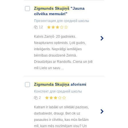
Zigmunds
Skujiņš
"Jauna
cilvēka memuāri"
Презентация
для средней школы
12
Kalvis Zariņš- 20 gadnieks.
Neapturams optimists. Ļoti gudrs,
inteliģents. Neprātīgi iemīlējies
bērnības draudzenē Zelmā.
Draudzējas ar Randolfu. Ciena un ļoti
mīl Lielo un savu ...
Zigmunda
Skujiņa
aforismi
Конспект
для средней школы
2
Katram ir labāki un sliktāki paziņas,
darbabiedri, draugi. Bet cik uz
pasaules ir cilvēku, kas mūs tiešām
mīl, kam mēs nozīmējam visu? Un