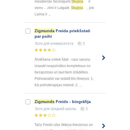
mūsdienās Secinājumi
Skujiņa
ir
viens ... zīmi ir Latgalē.
Skujiņa
, jeb
Laima ir ...
Zigmunda
Freida priekšstati
par psihi
Эссе
для университета
3
Ārstēšana notiek šādi - caur sarunu
izsaukt neapzinātos kompleksus no
bezapziņas un ļaut tiem izlādēties.
Psihoanalīzi var iedalīt trīs līmeņos: 1.
Kā psihoterapijas metodi; 2. ...
Zigmunds
Freids - biogrāfija
Эссе
для средней школы
3
Taču Freids iztur likteņa triecienus un