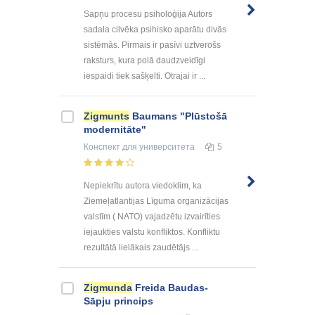
Sapņu procesu psiholoģija Autors
sadala cilvēka psihisko aparātu divās
sistēmās. Pirmais ir pasīvi uztverošs
raksturs, kura polā daudzveidīgi
iespaidi tiek sašķelti. Otrajai ir ...
Zigmunts
Baumans "Plūstošā
modernitāte"
Конспект
для университета
5
Nepiekrītu autora viedoklim, ka
Ziemeļatlantijas Līguma organizācijas
valstīm ( NATO) vajadzētu izvairīties
iejaukties valstu konfliktos. Konfliktu
rezultātā lielākais zaudētājs ...
Zigmunda
Freida Baudas-
Sāpju princips