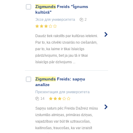
Zigmunds
Freids "Īgnums
kultūrā"
Эссе
для университета
2
Daudz tiek rakstīts par kultūras ietekmi.
Par to, ka cilvēki izvairās no ciešanām,
par to, ka laime ir tikai īslaicīgs
pārdzīvojums, bet ja jau tā ir tikai
īslaicīgs pār dzīvojums ...
Zigmunds
Freids: sapņu
analīze
Презентация
для университета
14
Sapņu saturs pēc Freida Dažreiz mūsu
izstumtās atmiņas, primāras dziņas,
vajadzības var būt tik uztraucošas,
kaitinošas, traucošas, ka var izraisīt