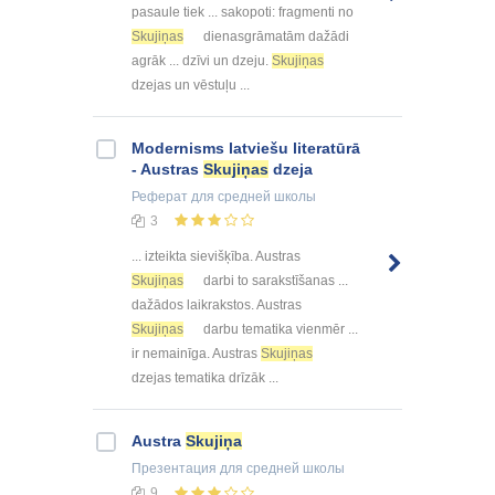
pasaule tiek ... sakopoti: fragmenti no
Skujiņas
dienasgrāmatām dažādi
agrāk ... dzīvi un dzeju.
Skujiņas
dzejas un vēstuļu ...
Modernisms latviešu literatūrā
- Austras
Skujiņas
dzeja
Реферат
для средней школы
3
... izteikta sievišķība. Austras
Skujiņas
darbi to sarakstīšanas ...
dažādos laikrakstos. Austras
Skujiņas
darbu tematika vienmēr ...
ir nemainīga. Austras
Skujiņas
dzejas tematika drīzāk ...
Austra
Skujiņa
Презентация
для средней школы
9