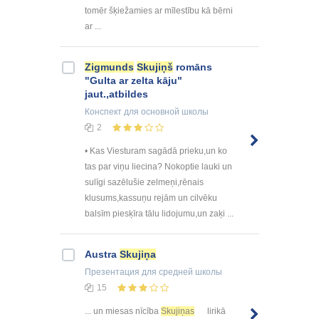
tomēr šķiežamies ar mīlestību kā bērni
ar ...
Zigmunds
Skujiņš
romāns
"Gulta ar zelta kāju"
jaut.,atbildes
Конспект
для основной школы
2
• Kas Viesturam sagādā prieku,un ko
tas par viņu liecina? Nokoptie lauki un
sulīgi sazēlušie zelmeņi,rēnais
klusums,kassuņu rejām un cilvēku
balsīm piesķīra tālu lidojumu,un zaķi ...
Austra
Skujiņa
Презентация
для средней школы
15
... un miesas nīcība
Skujiņas
lirikā