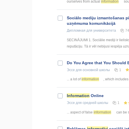
ourselves from actual
information
sou
Sociālo mediju izmantošanas p
uzņēmuma komunikācijā
Дипломная
для университета
7
SECINĀJUMI 1. Sociālie mediji ir lielis
reputāciju. Tā ir vēl nebijusi iespēja uzr
Do You Agree that You Should B
Эссе
для основной школы
1
... a lot of
information
, which includes 
Information
Online
Эссе
для средней школы
1
... aspect of false
information
can be se
Reklāmas
informatīvi
sociālā ie