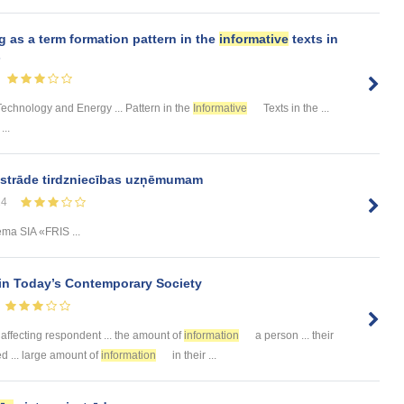
as a term formation pattern in the
informative
texts in
s
echnology and Energy ... Pattern in the
Informative
Texts in the ...
...
zstrāde tirdzniecības uzņēmumam
24
ēma SIA «FRIS ...
in Today’s Contemporary Society
affecting respondent ... the amount of
information
a person ... their
d ... large amount of
information
in their ...