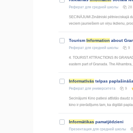
Реферат
для средней школы
28
SECINĀJUMI Zinātniski pētnieciskajā da
veciem jauniešiem un viņu ikdienu, produ
Tourism
Information
about Gra
Реферат
для средней школы
9
4. TOURIST ATTRACTIONS IN GRANADA 1. 
eastern part of Granada. The Alhambra, n
Informatīvās
telpas paplašināš
Реферат
для университета
9
Secinājumi Kino patiesi attīstās daudz 
kino ir pierādījums tam, ka digitāli paplaš
Informātikas
pamatjēdzieni
Презентация
для средней школы