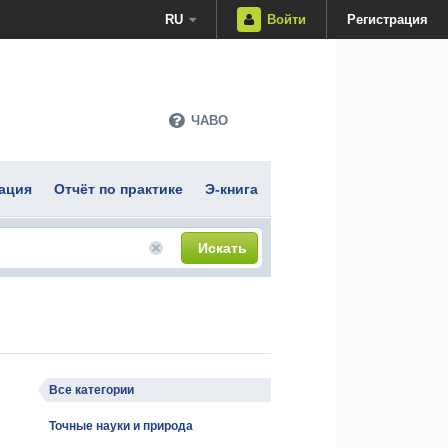
RU
Войти
Регистрация
ЧАВО
ация
Отчёт по практике
Э-книга
Искать
Все категории
Точные науки и природа