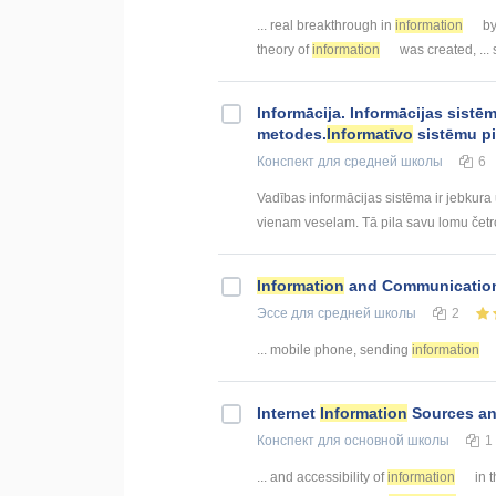
... real breakthrough in
information
by
theory of
information
was created, ...
Informācija. Informācijas sist
metodes.
Informatīvo
sistēmu p
Конспект
для средней школы
6
Vadības informācijas sistēma ir jebkura
vienam veselam. Tā pila savu lomu četros
Information
and Communicatio
Эссе
для средней школы
2
... mobile phone, sending
information
Internet
Information
Sources and
Конспект
для основной школы
1
... and accessibility of
information
in t