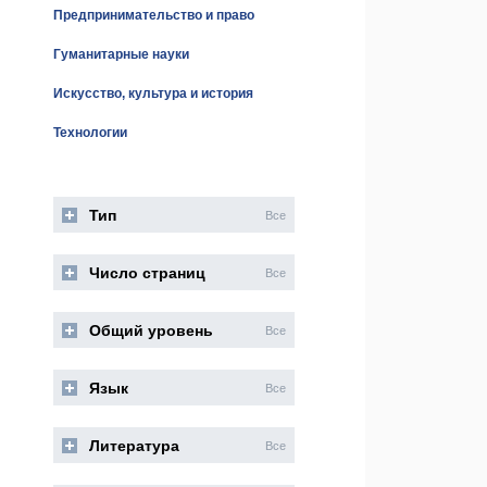
Предпринимательство и право
Гуманитарные науки
Искусство, культура и история
Технологии
Тип
Все
Число страниц
Все
Общий уровень
Все
Язык
Все
Литература
Все