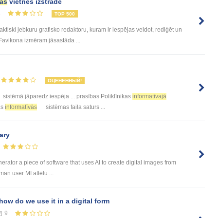
vās
vietnes izstrāde
3
TOP 500
ktiski jebkuru grafisko redaktoru, kuram ir iespējas veidot, rediģēt un
 Favikona izmēram jāsastāda ...
ОЦЕНЕННЫЙ!
sistēmā jāparedz iespēja ... prasības Poliklīnikas
informatīvajā
as
informatīvās
sistēmas faila saturs ...
ary
erator a piece of software that uses AI to create digital images from
an user MI attēlu ...
how do we use it in a digital form
9