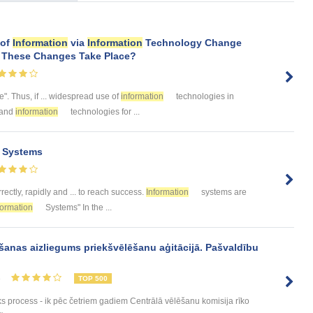
 of
Information
via
Information
Technology Change
 These Changes Take Place?
". Thus, if ... widespread use of
information
technologies in
and
information
technologies for ...
Systems
rectly, rapidly and ... to reach success.
Information
systems are
formation
Systems" In the ...
šanas aizliegums priekšvēlēšanu aģitācijā. Pašvaldību
8
TOP 500
sks process - ik pēc četriem gadiem Centrālā vēlēšanu komisija rīko