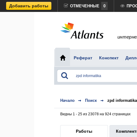
Добавить работы
ОТМЕЧЕННЫЕ
0
ПРО
интерне
Реферат
Конспект
Дипл
Начало
Поиск
zpd informatika
Видны 1 - 25 из 23078 на 924 страницах
Работы
Комплек