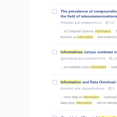
The prevalence of compounding 
the field of telecommunication
Реферат
для университета
117
... of Computer Science,
Information
T
found in an
informative
text related to 
Informatīvas
izziņas sistēmas i
Дипломная
для университета
1
... un realizēta izziņu-
informatīvā
sist
Information
and Data Overload 
Конспект
для средней школы
6
... more data on
information
overload 
daily lives.
Information
will be intende