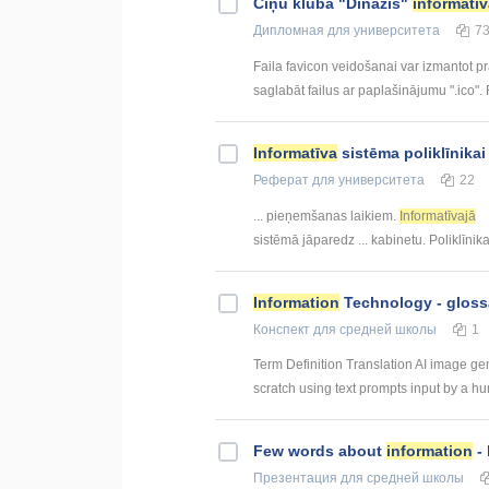
Cīņu kluba "Dinazis"
informatī
Дипломная
для университета
7
Faila favicon veidošanai var izmantot pra
saglabāt failus ar paplašinājumu ".ico".
Informatīva
sistēma poliklīnikai
Реферат
для университета
22
... pieņemšanas laikiem.
Informatīvajā
sistēmā jāparedz ... kabinetu. Poliklīnik
Information
Technology - gloss
Конспект
для средней школы
1
Term Definition Translation AI image gen
scratch using text prompts input by a hum
Few words about
information
- 
Презентация
для средней школы