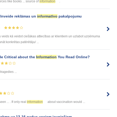
rces like books ... source of
information
.
ilnveide reklāmas un
informatīvo
pakalpojumu
4
ks veids kā veidot ciešākas attiecības ar klientiem un uzlabot uzņēmuma
unāt konkrētas patērētāju/ ...
e Critical about the
Information
You Read Online?
tragedies ...
en ... . If only real
information
about vaccination would ...
tekme uz 13-16 gadus veciem jauniešiem