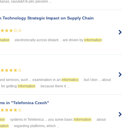
nas, savukārt ik pēc pieciem ...
Technology Strategic Impact on Supply Chain
mation
electronically across distant ... are driven by
information
nd services, such ... examination in an
informatics
but I don ... about
s for getting
information
because there it ...
s in "Telefonica Czech"
tion
systems in Telefonica ... you some basic
information
about
mation
regarding platforms, which ...