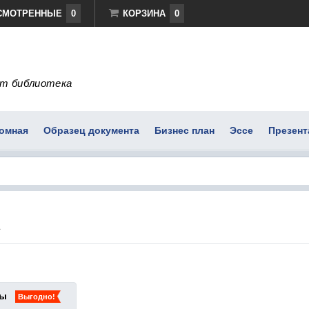
СМОТРЕННЫЕ
0
КОРЗИНА
0
т библиотека
омная
Образец документа
Бизнес план
Эссе
Презент
ты
Выгодно!