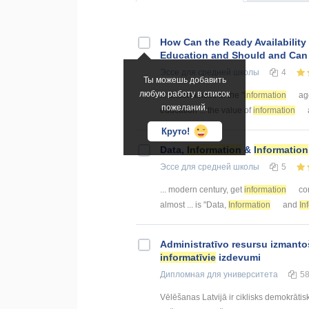
How Can the Ready Availability
Education and Should and Can
Эссе
для средней школы
4
Ты можешь добавить
любую работу в список
... uncertainties of the "
information
age
пожеланий.
education ... the value of
information
Круто!
Data,
Information
&
Information
Эссе
для средней школы
5
... modern century, get
information
cor
almost ... is "Data,
Information
and
In
Administratīvo resursu izmanto
informatīvie
izdevumi
Дипломная
для университета
5
Vēlēšanas Latvijā ir ciklisks demokrāti