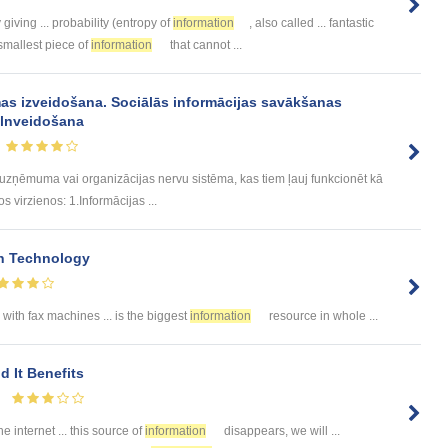
 giving ... probability (entropy of
information
, also called ... fantastic
 smallest piece of
information
that cannot ...
ēmas izveidošana. Sociālās informācijas savākšanas
ilnveidošana
 uzņēmuma vai organizācijas nervu sistēma, kas tiem ļauj funkcionēt kā
 virzienos: 1.Informācijas ...
n Technology
with fax machines ... is the biggest
information
resource in whole ...
 It Benefits
he internet ... this source of
information
disappears, we will ...