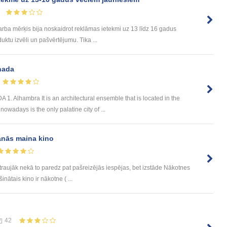
rba mērķis bija noskaidrot reklāmas ietekmi uz 13 līdz 16 gadus
ktu izvēli un pašvērtējumu. Tika ...
nada
Alhambra It is an architectural ensemble that is located in the
owadays is the only palatine city of ...
anās maina kino
straujāk nekā to paredz pat pašreizējās iespējas, bet izstāde Nākotnes
inātais kino ir nākotne ( ...
42