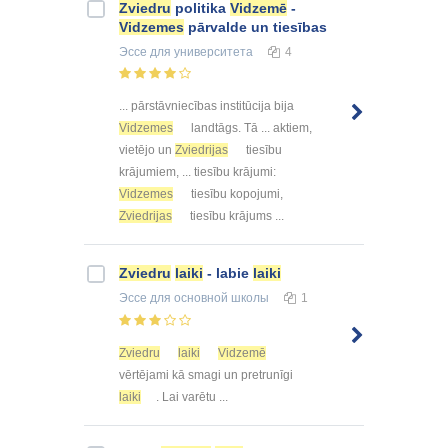
Zviedru
politika
Vidzemē
-
Vidzemes
pārvalde un tiesības
Эссе
для университета
4
... pārstāvniecības institūcija bija
Vidzemes
landtāgs. Tā ... aktiem,
vietējo un
Zviedrijas
tiesību
krājumiem, ... tiesību krājumi:
Vidzemes
tiesību kopojumi,
Zviedrijas
tiesību krājums ...
Zviedru
laiki
- labie
laiki
Эссе
для основной школы
1
Zviedru
laiki
Vidzemē
vērtējami kā smagi un pretrunīgi
laiki
. Lai varētu ...