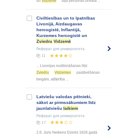
un
Vidzemē
bija personas brīvība ...
Civiltiesības un to īpatnības
Livonijā, Aizdaugavas
hercogistē, Inflantijā,
Kurzemes hercogistē un
Zviedru
Vidzemē
Реферат
для университета
11
... Livonijas nodibināšanas līdz
Zviedru
Vidzemes
pastāvēšanas
beigām, atšķirība ...
Latviešu valodas pētnieki,
sākot ar pirmssākumiem līdz
jaunlatviešu
laikiem
Реферат
для университета
17
2.6. Juris Neikens Dzimis 1826.gadā