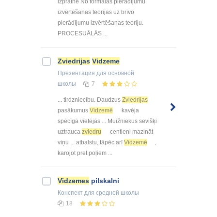
izpratnē No formālās pierādījumu
izvērtēšanas teorijas uz brīvo
pierādījumu izvērtēšanas teoriju.
PROCESUĀLĀS ...
Zviedrijas
Vidzeme
Презентация
для основной
школы
7
... tirdzniecību. Daudzus
Zviedrijas
pasākumus
Vidzemē
kavēja
spēcīgā vietējās ... Muižniekus sevišķi
uztrauca
zviedru
centieni mazināt
viņu ... atbalstu, tāpēc arī
Vidzemē
,
karojot pret poļiem ...
Vidzemes
pilskalni
Конспект
для средней школы
18