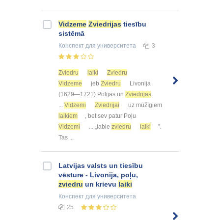
Vidzeme
Zviedrijas
tiesību
sistēmā
Конспект
для университета
3
Zviedru
laiki
Zviedru
Vidzeme
jeb
Zviedru
Livonija
(1629—1721) Polijas un
Zviedrijas
...
Vidzemi
Zviedrijai
uz mūžīgiem
laikiem
, bet sev patur Poļu
Vidzemi
... „labie
zviedru
laiki
”.
Tas ...
Latvijas valsts un tiesību
vēsture - Livonija, poļu,
zviedru
un krievu
laiki
Конспект
для университета
25