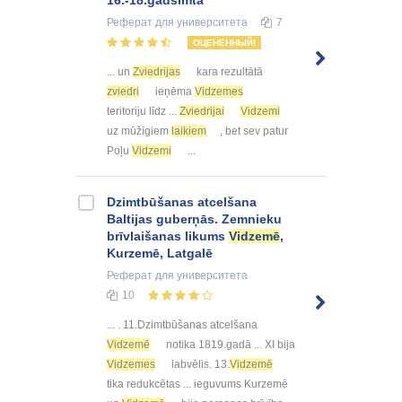
Реферат
для университета
7
ОЦЕНЕННЫЙ!
... un
Zviedrijas
kara rezultātā
zviedri
ieņēma
Vidzemes
teritoriju līdz ...
Zviedrijai
Vidzemi
uz mūžīgiem
laikiem
, bet sev patur
Poļu
Vidzemi
...
Dzimtbūšanas atcelšana
Baltijas guberņās. Zemnieku
brīvlaišanas likums
Vidzemē
,
Kurzemē, Latgalē
Реферат
для университета
10
... . 11.Dzimtbūšanas atcelšana
Vidzemē
notika 1819.gadā ... XI bija
Vidzemes
labvēlis. 13.
Vidzemē
tika redukcētas ... ieguvums Kurzemē