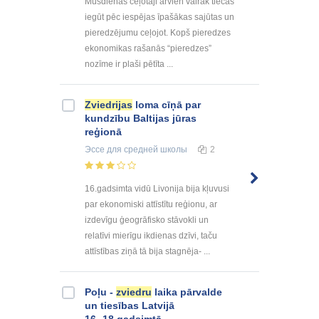
Mūsdienās ceļotāji arvien vairāk tiecas
iegūt pēc iespējas īpašākas sajūtas un
pieredzējumu ceļojot. Kopš pieredzes
ekonomikas rašanās “pieredzes”
nozīme ir plaši pētīta ...
Zviedrijas
loma cīņā par
kundzību Baltijas jūras
reģionā
Эссе
для средней школы
2
16.gadsimta vidū Livonija bija kļuvusi
par ekonomiski attīstītu reģionu, ar
izdevīgu ģeogrāfisko stāvokli un
relatīvi mierīgu ikdienas dzīvi, taču
attīstības ziņā tā bija stagnēja- ...
Poļu -
zviedru
laika pārvalde
un tiesības Latvijā
16.-18.gadsimtā