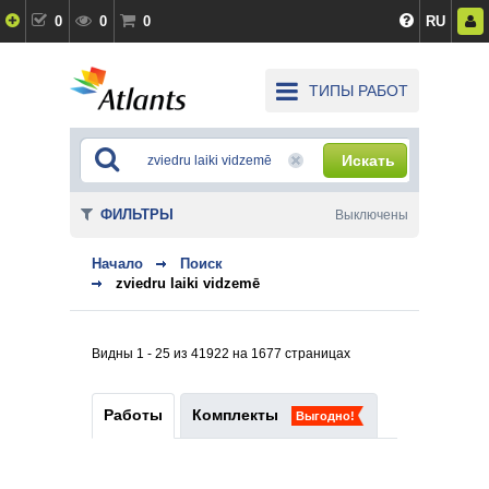
0
0
0
RU
ТИПЫ РАБОТ
Искать
ФИЛЬТРЫ
Выключены
Начало
Поиск
zviedru laiki vidzemē
Видны 1 - 25 из 41922 на 1677 страницах
Работы
Комплекты
Выгодно!