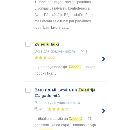
1.Pārvaldes organizācijas īpatnības
Livonijas vasaļvalstu konfederācijā.
Avoti: Pārstrādātie Rīgas statūti. Pirms
mēs varam sākt runāt par pārvaldes
īpatnībām Livonijas ...
Zviedru
laiki
Эссе
для средней школы
1
... , jo nebija nodokļu.
Zviedru
laikos
nodokļi tika ...
Bēru rituāli Latvijā un
Zviedrijā
21. gadsimtā
Реферат
для университета
46
... rituāliem Latvijā un
Zviedrijā
21.
gadsimtā. Raksturojot ... rituālus Latvijā