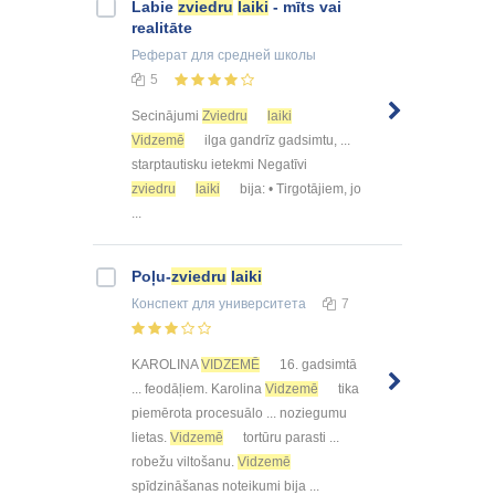
Labie
zviedru
laiki
- mīts vai
realitāte
Реферат
для средней школы
5
Secinājumi
Zviedru
laiki
Vidzemē
ilga gandrīz gadsimtu, ...
starptautisku ietekmi Negatīvi
zviedru
laiki
bija: • Tirgotājiem, jo
...
Poļu-
zviedru
laiki
Конспект
для университета
7
KAROLINA
VIDZEMĒ
16. gadsimtā
... feodāļiem. Karolina
Vidzemē
tika
piemērota procesuālo ... noziegumu
lietas.
Vidzemē
tortūru parasti ...
robežu viltošanu.
Vidzemē
spīdzināšanas noteikumi bija ...