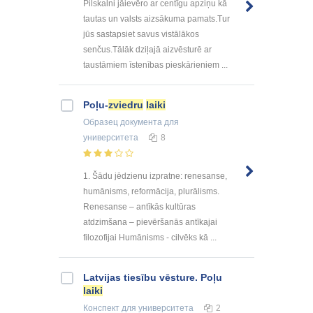
Pilskalni jāievēro ar centīgu apziņu kā
tautas un valsts aizsākuma pamats.Tur
jūs sastapsiet savus vistālākos
senčus.Tālāk dziļajā aizvēsturē ar
taustāmiem īstenības pieskārieniem ...
Poļu-
zviedru
laiki
Образец документа
для
университета
8
1. Šādu jēdzienu izpratne: renesanse,
humānisms, reformācija, plurālisms.
Renesanse – antīkās kultūras
atdzimšana – pievēršanās antīkajai
filozofijai Humānisms - cilvēks kā ...
Latvijas tiesību vēsture. Poļu
laiki
Конспект
для университета
2