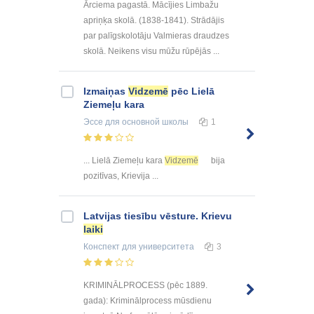
Ārciema pagastā. Mācījies Limbažu
apriņķa skolā. (1838-1841). Strādājis
par palīgskolotāju Valmieras draudzes
skolā. Neikens visu mūžu rūpējās ...
Izmaiņas
Vidzemē
pēc Lielā
Ziemeļu kara
Эссе
для основной школы
1
... Lielā Ziemeļu kara
Vidzemē
bija
pozitīvas, Krievija ...
Latvijas tiesību vēsture. Krievu
laiki
Конспект
для университета
3
KRIMINĀLPROCESS (pēc 1889.
gada): Kriminālprocess mūsdienu