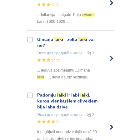
... Inflantija - Latgale: Poļu-
zviedru
karš (1600-1629 ...
Ulmaņa
laiki
- zelta
laiki
vai
nē?
Эссе
для средней школы
1
... ieguva apzīmējumu „Ulmaņa
laiki
”, deva daudz nozīmīgu ...
Padomju
laiki
ir labi
laiki
,
kuros vienkāršiem cilvēkiem
bija laba dzīve
Эссе
для средней школы
2
Ir pagājuši nedaudz vairāk nekā 30
gadi kopš Latvija vairs neatrodas