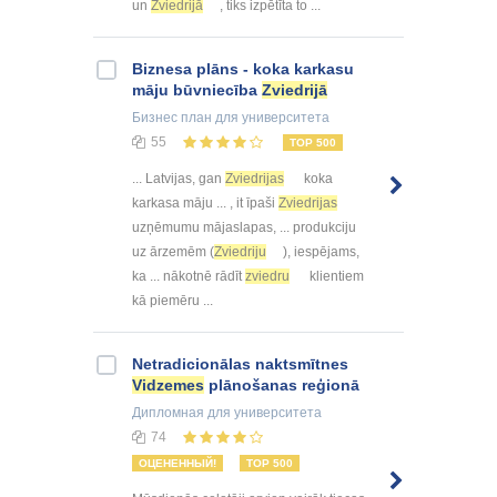
un
Zviedrijā
, tiks izpētīta to ...
Biznesa plāns - koka karkasu
māju būvniecība
Zviedrijā
Бизнес план
для университета
55
TOP 500
... Latvijas, gan
Zviedrijas
koka
karkasa māju ... , it īpaši
Zviedrijas
uzņēmumu mājaslapas, ... produkciju
uz ārzemēm (
Zviedriju
), iespējams,
ka ... nākotnē rādīt
zviedru
klientiem
kā piemēru ...
Netradicionālas naktsmītnes
Vidzemes
plānošanas reģionā
Дипломная
для университета
74
ОЦЕНЕННЫЙ!
TOP 500