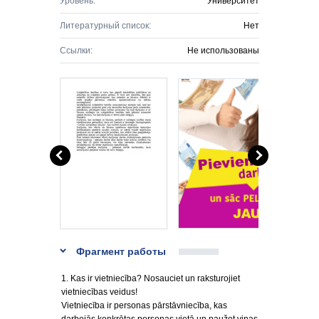
Уровень:
Университет
Литературный список:
Нет
Ссылки:
Не использованы
Фрагмент работы
1. Kas ir vietniecība? Nosauciet un raksturojiet
vietniecības veidus!
Vietniecība ir personas pārstāvniecība, kas