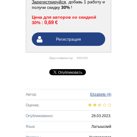
Зарегистрируйся
, добавь 1 работу и
получи скидку
30%
!
Цена для авторов со скидкой
0,69 €
30% :
Регистрация
Идентификатор:
600183
Автор:
Elizabete
(4)
Оценка:
Опубликованно:
28.03.2023.
Язык:
Латышский