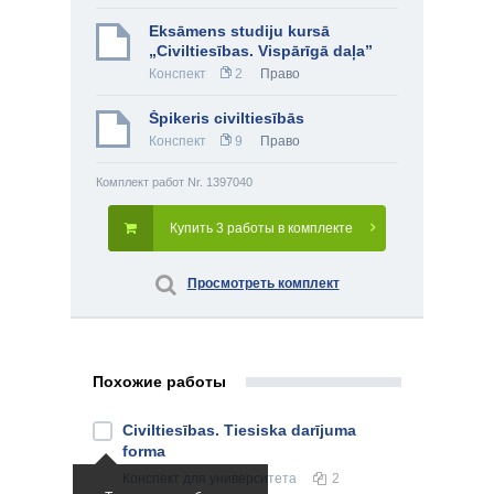
Eksāmens studiju kursā
„Civiltiesības. Vispārīgā daļa”
Конспект
2
Право
Špikeris civiltiesībās
Конспект
9
Право
Комплект работ Nr. 1397040
Купить 3 работы в комплекте
Просмотреть комплект
Похожие работы
Civiltiesības. Tiesiska darījuma
forma
Конспект
для университета
2