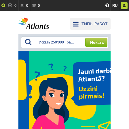
0
0
0
RU
ТИПЫ РАБОТ
Искать