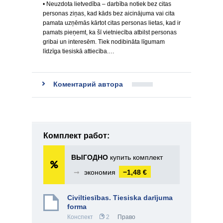
• Neuzdota lietvedība – darbība notiek bez citas
personas ziņas, kad kāds bez aicinājuma vai cita
pamata uzņēmās kārtot citas personas lietas, kad ir
pamats pieņemt, ka šī vietniecība atbilst personas
gribai un interesēm. Tiek nodibināta līgumam
līdzīga tiesiskā attiecība.…
Коментарий автора
Комплект работ:
ВЫГОДНО
купить комплект
➞
экономия
−1,48 €
Civiltiesības. Tiesiska darījuma
forma
Конспект
2
Право