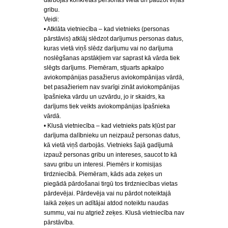
darbojās konkrētas personas vietā un paužot viņas
gribu.
Veidi:
• Atklāta vietniecība – kad vietnieks (personas
pārstāvis) atklāj slēdzot darījumus personas datus,
kuras vietā viņš slēdz darījumu vai no darījuma
noslēgšanas apstākļiem var saprast kā vārda tiek
slēgts darījums. Piemēram, stjuarts apkalpo
aviokompānijas pasažierus aviokompānijas vārdā,
bet pasažieriem nav svarīgi zināt aviokompānijas
īpašnieka vārdu un uzvārdu, jo ir skaidrs, ka
darījums tiek veikts aviokompānijas īpašnieka
vārdā.
• Klusā vietniecība – kad vietnieks pats kļūst par
darījuma dalībnieku un neizpauž personas datus,
kā vietā viņš darbojās. Vietnieks šajā gadījumā
izpauž personas gribu un intereses, saucot to kā
savu gribu un interesi. Piemērs ir komisijas
tirdzniecībā. Piemēram, kāds ada zeķes un
piegādā pārdošanai tirgū tos tirdzniecības vietas
pārdevējai. Pārdevēja vai nu pārdot noteiktajā
laikā zeķes un adītājai atdod noteiktu naudas
summu, vai nu atgriež zeķes. Klusā vietniecība nav
pārstāvība.