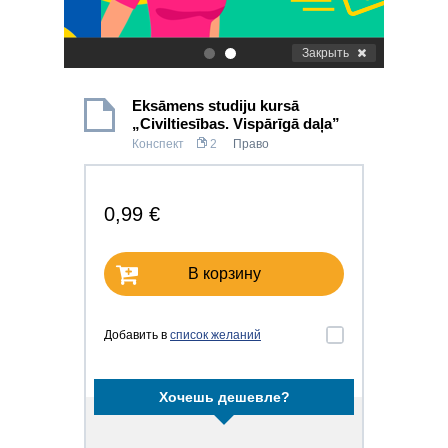
Закрыть
.
.
Eksāmens studiju kursā
„Civiltiesības. Vispārīgā daļa”
Конспект
2
Право
0,99 €
В корзину
Добавить в
список желаний
Хочешь дешевле?