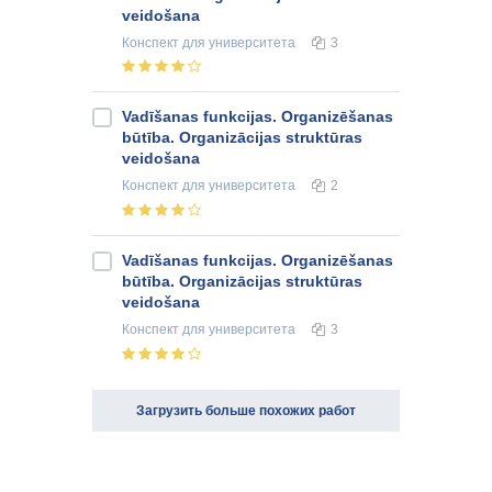
veidošana
Конспект
для университета
3
Vadīšanas funkcijas. Organizēšanas
būtība. Organizācijas struktūras
veidošana
Конспект
для университета
2
Vadīšanas funkcijas. Organizēšanas
būtība. Organizācijas struktūras
veidošana
Конспект
для университета
3
Загрузить больше похожих работ