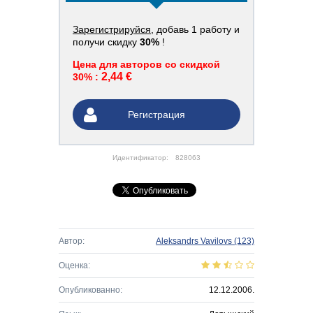
Зарегистрируйся
, добавь 1 работу и
получи скидку
30%
!
Цена для авторов со скидкой
2,44 €
30% :
Регистрация
Идентификатор:
828063
Автор:
Aleksandrs Vavilovs
(123)
Оценка:
Опубликованно:
12.12.2006.