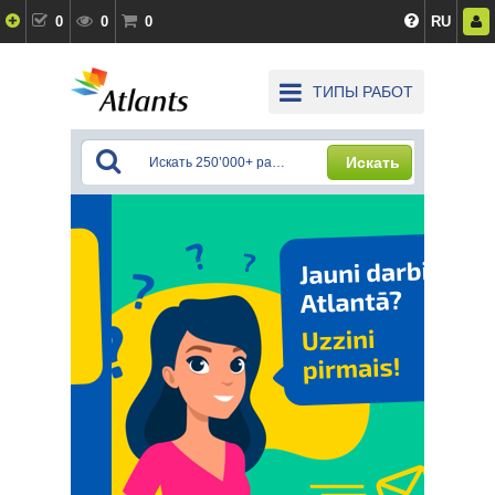
0
0
0
RU
ТИПЫ РАБОТ
Искать