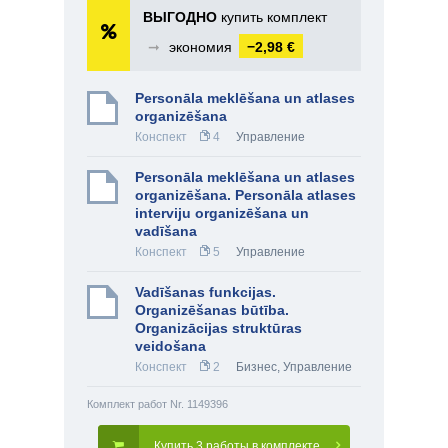
ВЫГОДНО
купить комплект
➞
экономия
−2,98 €
Personāla meklēšana un atlases
organizēšana
Конспект
4
Управление
Personāla meklēšana un atlases
organizēšana. Personāla atlases
interviju organizēšana un
vadīšana
Конспект
5
Управление
Vadīšanas funkcijas.
Organizēšanas būtība.
Organizācijas struktūras
veidošana
Конспект
2
Бизнес
,
Управление
Комплект работ Nr. 1149396
Купить 3 работы в комплекте