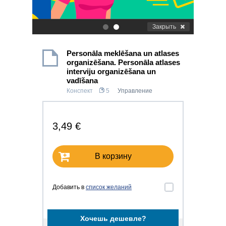
Закрыть
.
.
Personāla meklēšana un atlases
organizēšana. Personāla atlases
interviju organizēšana un
vadīšana
Конспект
5
Управление
3,49 €
В корзину
Добавить в
список желаний
Хочешь дешевле?