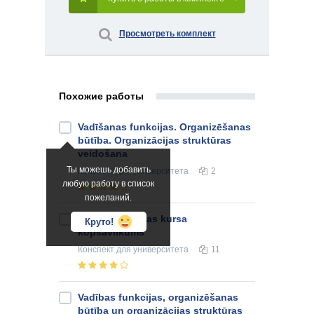
Просмотреть комплект
Похожие работы
Vadīšanas funkcijas. Organizēšanas
būtība. Organizācijas struktūras
veidošana
Ты можешь добавить
Конспект
для университета
2
любую работу в список
пожеланий.
Personālvadības kursa
Круто!
kopsavilkums
Конспект
для университета
11
Vadības funkcijas, organizēšanas
būtība un organizācijas struktūras