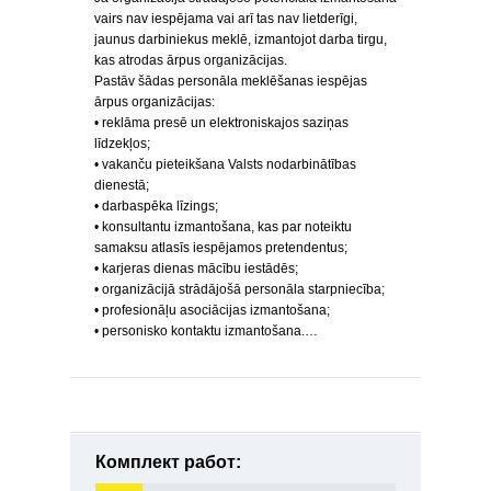
vairs nav ie­spējama vai arī tas nav lietderīgi,
jaunus darbiniekus meklē, izmanto­jot darba tirgu,
kas atrodas ārpus organizācijas.
Pastāv šādas personāla meklēšanas iespējas
ārpus organizācijas:
• reklāma presē un elektroniskajos saziņas
līdzekļos;
• vakanču pieteikšana Valsts nodarbinātības
dienestā;
• darbaspēka līzings;
• konsultantu izmantošana, kas par noteiktu
samaksu atlasīs iespējamos pretendentus;
• karjeras dienas mācību iestādēs;
• organizācijā strādājošā personāla starpniecība;
• profesionāļu asociācijas izmantošana;
• personisko kontaktu izmantošana.…
Комплект работ: