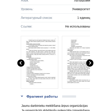
Язык:
Латышский
Уровень:
Университет
Литературный список:
1 единиц
Ссылки:
Не использованы
Фрагмент работы
Jaunu darbinieku meklēšana ārpus organizācijas
Ja organizācijā strādājošo potenciāla izmantošana