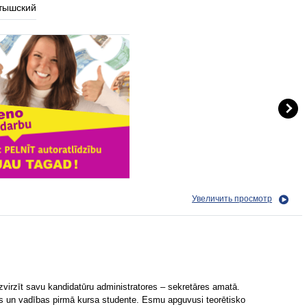
тышский
Увеличить просмотр
zvirzīt savu kandidatūru administratores – sekretāres amatā.
un vadības pirmā kursa studente. Esmu apguvusi teorētisko