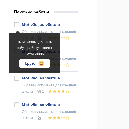
Похожие работы
Motivācijas vēstule
Образец документа
для средней
школы
1
Ты можешь добавить
любую работу в список
Motivācijas vēstule
пожеланий.
Образец документа
для средней
Круто!
школы
1
Motivācijas vēstule
Образец документа
для средней
школы
1
Motivācijas vēstule
Образец документа
для средней
школы
1