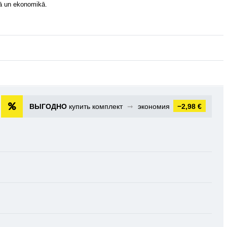
ā un ekonomikā.
ВЫГОДНО
купить комплект
➞
экономия
−2,98 €