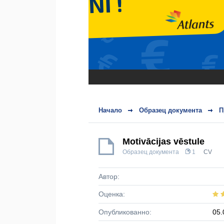
Начало
Образец документа
П
Motivācijas vēstule
Образец документа
1
CV
Автор:
Оценка:
Опубликованно:
05.