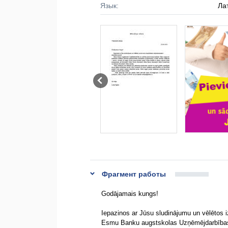
Язык:
Ла
Фрагмент работы
Godājamais kungs!
Iepazinos ar Jūsu sludinājumu un vēlētos i
Esmu Banku augstskolas Uzņēmējdarbības 