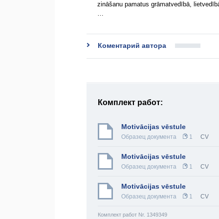
zināšanu pamatus grāmatvedībā, lietvedīb
…
Коментарий автора
Комплект работ:
Motivācijas vēstule
Образец документа
1
CV
Motivācijas vēstule
Образец документа
1
CV
Motivācijas vēstule
Образец документа
1
CV
Комплект работ Nr. 1349349