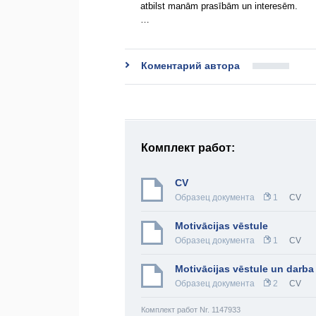
atbilst manām prasībām un interesēm.
…
Коментарий автора
Комплект работ:
CV
Образец документа
1
CV
Motivācijas vēstule
Образец документа
1
CV
Motivācijas vēstule un darba 
Образец документа
2
CV
Комплект работ Nr. 1147933