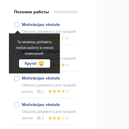
Похожие работы
Motivācijas vēstule
Образец документа
для средней
школы
1
Ты можешь добавить
любую работу в список
Motivācijas vēstule
пожеланий.
Образец документа
для средней
Круто!
школы
1
Motivācijas vēstule
Образец документа
для средней
школы
1
Motivācijas vēstule
Образец документа
для средней
школы
1