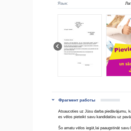
Язык:
Ла
Фрагмент работы
Atsaucoties uz Jūsu darba piedāvājumu, ka
es vēlos pieteikt savu kandidatūru uz pav
Šo amatu vēlos iegūt,lai paaugstināt savu 