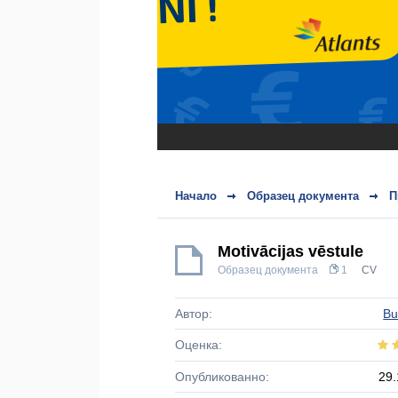
Начало
Образец документа
П
Motivācijas vēstule
Образец документа
1
CV
Автор:
Bu
Оценка:
Опубликованно:
29.