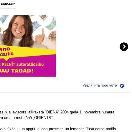
тышский
Увеличить просмотр
s bija ievietots laikraksta “DIENA” 2004.gada 1. novembra numurā,
āra amatu restorānā „ORIENTS”.
kvalifikāciju un apgūt jaunas prasmes un iemanas.Jūsu darba profils