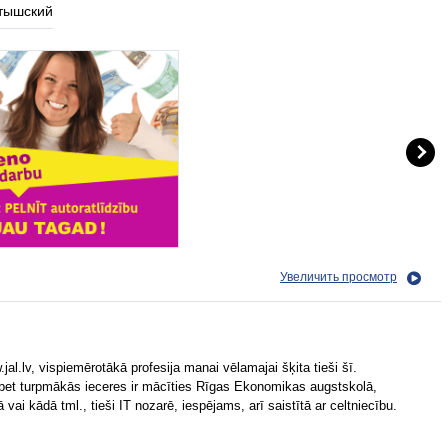
тышский
Увеличить просмотр
al.lv, vispiemērotākā profesija manai vēlamajai šķita tieši šī.
 bet turpmākās ieceres ir mācīties Rīgas Ekonomikas augstskolā,
ai kādā tml., tieši IT nozarē, iespējams, arī saistītā ar celtniecību.