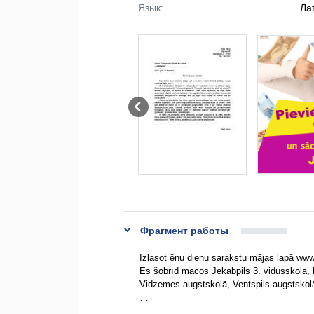
Язык:
Ла
Фрагмент работы
Izlasot ēnu dienu sarakstu mājas lapā www.j
Es šobrīd mācos Jēkabpils 3. vidusskolā,
Vidzemes augstskolā, Ventspils augstskolā v
…