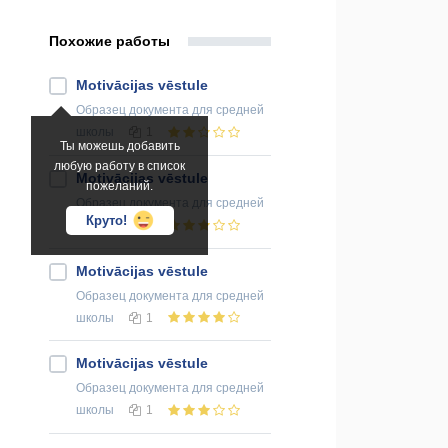
Похожие работы
Motivācijas vēstule
Образец документа
для средней
школы
1
Ты можешь добавить
любую работу в список
Motivācijas vēstule
пожеланий.
Образец документа
для средней
Круто!
школы
1
Motivācijas vēstule
Образец документа
для средней
школы
1
Motivācijas vēstule
Образец документа
для средней
школы
1