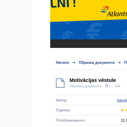
Начало
Образец документа
П
Motivācijas vēstule
Образец документа
1
CV
Автор:
karu
Оценка:
Опубликованно:
11.