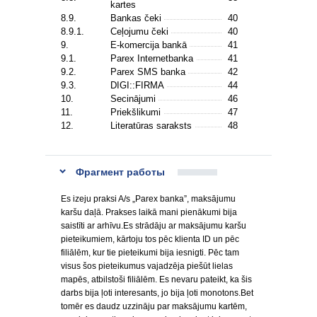
kartes
8.9.
Bankas čeki
40
8.9.1.
Ceļojumu čeki
40
9.
E-komercija bankā
41
9.1.
Parex Internetbanka
41
9.2.
Parex SMS banka
42
9.3.
DIGI::FIRMA
44
10.
Secinājumi
46
11.
Priekšlikumi
47
12.
Literatūras saraksts
48
Фрагмент работы
Es izeju praksi A/s „Parex banka”, maksājumu
karšu daļā. Prakses laikā mani pienākumi bija
saistīti ar arhīvu.Es strādāju ar maksājumu karšu
pieteikumiem, kārtoju tos pēc klienta ID un pēc
filiālēm, kur tie pieteikumi bija iesnigti. Pēc tam
visus šos pieteikumus vajadzēja piešūt lielas
mapēs, atbilstoši filiālēm. Es nevaru pateikt, ka šis
darbs bija ļoti interesants, jo bija ļoti monotons.Bet
tomēr es daudz uzzināju par maksājumu kartēm,