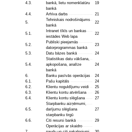
4.3.
bankā, lietu nomenklatūru
19
bankā
4.4.
Arhīva darbs
21
Tehniskais nodrošinājums
5.
22
bankā
Intranet tīkls un bankas
5.1.
22
iestādes Web lapa
Publiski pieejamās
5.2.
23
datorprogrammas bankā
5.3.
Datu bāzes bankā
24
Statistikas datu vākšana,
5.4.
apkopošana, analīze
24
bankā
6.
Banku pasīvās operācijas
24
6.1.
Pašu kapitāls
24
6.2.
Klientu noguldījumu veidi
25
6.3.
Klientu kontu atvēršana
26
6.4.
Klientu kontu slēgšana
27
Starpbanku aizņēmumi,
6.5.
darījumu slēgšana
27
starpbanku tirgū
6.6.
Citi resursi bankā
29
Operācijas ar skaidro
7.
naudu un citi pakalpojumi
30