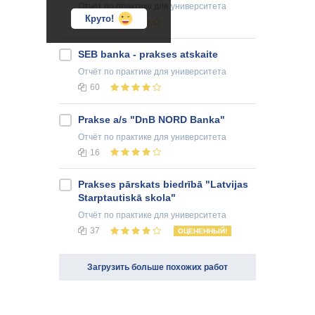
Отчёт по практике
для университета
Круто!
33
SEB banka - prakses atskaite
Отчёт по практике
для университета
60
Prakse a/s "DnB NORD Banka"
Отчёт по практике
для университета
16
Prakses pārskats biedrībā "Latvijas
Starptautiskā skola"
Отчёт по практике
для университета
37
ОЦЕНЕННЫЙ!
Загрузить больше похожих работ