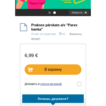
Закрыть
.
.
Prakses pārskats a/s "Parex
banka"
Отчёт по практике
41
Финансы,
кредит
6,99 €
В корзину
Добавить в
список желаний
Хочешь дешевле?