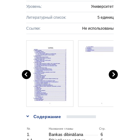
Уровень:
Университет
Литературный список:
5 единиц
Ссылки:
Не использованы
Содержание
Nr.
Название главы
Стр.
1.
Bankas dibināšana
6