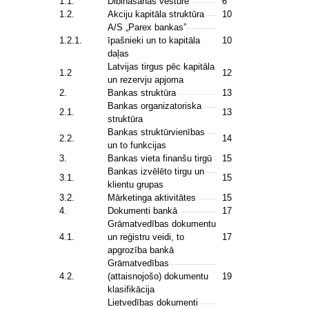
1.1.
Dibināšanas vēsture
6
1.2.
Akciju kapitāla struktūra
10
A/S „Parex bankas”
1.2.1.
īpašnieki un to kapitāla
10
daļas
Latvijas tirgus pēc kapitāla
1.2
12
un rezervju apjoma
2.
Bankas struktūra
13
Bankas organizatoriska
2.1.
13
struktūra
Bankas struktūrvienības
2.2.
14
un to funkcijas
3.
Bankas vieta finanšu tirgū
15
Bankas izvēlēto tirgu un
3.1.
15
klientu grupas
3.2.
Mārketinga aktivitātes
15
4.
Dokumenti bankā
17
Grāmatvedības dokumentu
4.1.
un reģistru veidi, to
17
apgrozība bankā
Grāmatvedības
4.2.
(attaisnojošo) dokumentu
19
klasifikācija
Lietvedības dokumenti