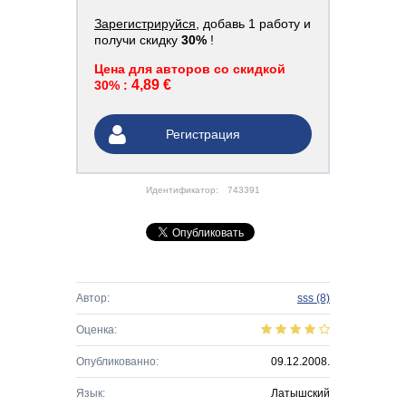
Зарегистрируйся
, добавь 1 работу и
получи скидку
30%
!
Цена для авторов со скидкой
4,89 €
30% :
Регистрация
Идентификатор:
743391
Автор:
sss
(8)
Оценка:
Опубликованно:
09.12.2008.
Язык:
Латышский