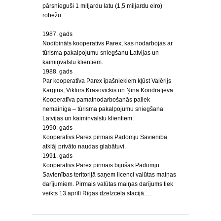
pārsnieguši 1 miljardu latu (1,5 miljardu eiro)
robežu.
1987. gads
Nodibināts kooperatīvs Parex, kas nodarbojas ar
tūrisma pakalpojumu sniegšanu Latvijas un
kaimiņvalstu klientiem.
1988. gads
Par kooperatīva Parex īpašniekiem kļūst Valērijs
Kargins, Viktors Krasovickis un Ņina Kondratjeva.
Kooperatīva pamatnodarbošanās paliek
nemainīga – tūrisma pakalpojumu sniegšana
Latvijas un kaimiņvalstu klientiem.
1990. gads
Kooperatīvs Parex pirmais Padomju Savienībā
atklāj privāto naudas glabātuvi.
1991. gads
Kooperatīvs Parex pirmais bijušās Padomju
Savienības teritorijā saņem licenci valūtas maiņas
darījumiem. Pirmais valūtas maiņas darījums tiek
veikts 13.aprīlī Rīgas dzelzceļa stacijā.…