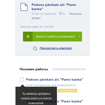
Prakses pārskats a/s "Parex
banka"
Отчёт по практике
41
Финансы,
кредит
Комплект работ Nr. 1134708
Купить 3 работы в комплекте
Просмотреть комплект
Похожие работы
Prakses pārskats a/s "Parex banka"
Отчёт по практике
для университета
32
ОЦЕНЕННЫЙ!
Ты можешь добавить
любую работу в список
Prakses pārskats a/s "Parex banka"
пожеланий.