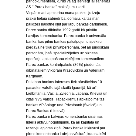
par dokumentiem, kurus vajag iesniegt lai saņemtu
AS ‘’’Parex banka” maksājumu karti.
Vispār, mani apmierina mana prakse, jo izeju
praksi lielajā sabiedrībā, domāju, ka tas man
palīdzes nākotnē kļūt par labu bankas darbinieku.
Parex banka dibināta 1992.gadā kā privāta
Latvijas komercbanka. Parex banka ir universāla
banka, kas pilnu bankas pakalpojumu spektru
piedāvā ne tikai privātpersonām, bet arī juridiskām
personām, īpaši specializējoties uz biznesa
operāciju apkalpošanu vietējiem komersantiem.
Parex bankas kontrolpakete (86%) pieder tās
dibinātājiem Viktoram Krasovickim un Valērijam
Karginam.
Patlaban bankas intereses tiek pārstāvētas 10
pasaules valstīs, tajā skaitā Igaunijā, kā arī
Lielbritānijā, Vācijā, Zviedrijā, Japānā, Krievijā un
citās NVS valstīs. Tāpat klientus apkalpo meitas
bankas AP Anlage und Privatbank (Šveicē) un
Parex Bankas (Lietuvā).
Parex banka ir Latvijas komercbanku sistēmas
līderis aktīvu, noguldījumu, kā arī kapitāla un
rezervju apjoma ziņā. Parex banka ir kļuvusi par
pirmo komercbanku Latvijas vēsturē, kuras aktīvi