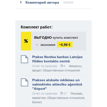
Коментарий автора
Комплект работ:
ВЫГОДНО
купить комплект
➞
экономия
−5,98 €
Prakse Nordea bankas Latvijas
filiāles kontaktu centrā
Отчёт по практике
6
Финансы,
кредит
,
Общественные отношения
Prakses atskaite reklāmas un
sabiedrisko attiecību aģentūrā
"Airport"
Отчёт по практике
17
Реклама,
маркетинг
,
Общественные отношения
,
Бизнес