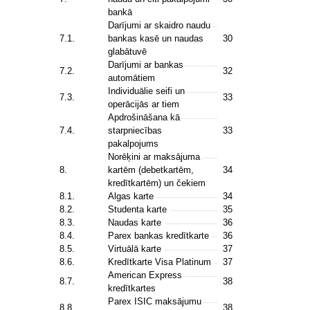
bankā
Darījumi ar skaidro naudu
7.1.
bankas kasē un naudas
30
glabātuvē
Darījumi ar bankas
7.2.
32
automātiem
Individuālie seifi un
7.3.
33
operācijās ar tiem
Apdrošināšana kā
7.4.
starpniecības
33
pakalpojums
Norēķini ar maksājuma
8.
kartēm (debetkartēm,
34
kredītkartēm) un čekiem
8.1.
Algas karte
34
8.2.
Studenta karte
35
8.3.
Naudas karte
36
8.4.
Parex bankas kredītkarte
36
8.5.
Virtuālā karte
37
8.6.
Kredītkarte Visa Platinum
37
American Express
8.7.
38
kredītkartes
Parex ISIC maksājumu
8.8.
38