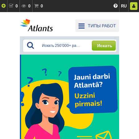
0
0
0
RU
ТИПЫ РАБОТ
Искать