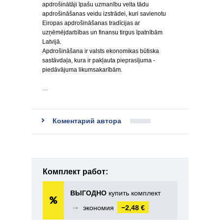
apdrošinātāji īpašu uzmanību velta tādu
apdrošināšanas veidu izstrādei, kuri savienotu
Eiropas apdrošināšanas tradīcijas ar
uzņēmējdarbības un finansu tirgus īpatnībām
Latvijā.
Apdrošināšana ir valsts ekonomikas būtiska
sastāvdaļa, kura ir pakļauta pieprasījuma -
piedāvājuma likumsakarībām.
…
Коментарий автора
Комплект работ:
ВЫГОДНО
купить комплект
➞
экономия
−2,48 €