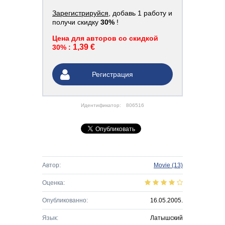
Зарегистрируйся
, добавь 1 работу и
получи скидку
30%
!
Цена для авторов со скидкой
1,39 €
30% :
Регистрация
Идентификатор:
806516
Автор:
Movie
(13)
Оценка:
Опубликованно:
16.05.2005.
Язык:
Латышский