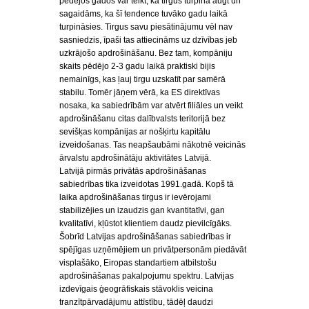
pēdējos gados var teikt, ka tirgus turpina augt un
sagaidāms, ka šī tendence tuvāko gadu laikā
turpināsies. Tirgus savu piesātinājumu vēl nav
sasniedzis, īpaši tas attiecināms uz dzīvības jeb
uzkrājošo apdrošināšanu. Bez tam, kompāniju
skaits pēdējo 2-3 gadu laikā praktiski bijis
nemainīgs, kas ļauj tirgu uzskatīt par samērā
stabilu. Tomēr jāņem vērā, ka ES direktīvas
nosaka, ka sabiedrībām var atvērt filiāles un veikt
apdrošināšanu citas dalībvalsts teritorijā bez
sevišķas kompānijas ar nošķirtu kapitālu
izveidošanas. Tas neapšaubāmi nākotnē veicinās
ārvalstu apdrošinātāju aktivitātes Latvijā.
Latvijā pirmās privātās apdrošināšanas
sabiedrības tika izveidotas 1991.gadā. Kopš tā
laika apdrošināšanas tirgus ir ievērojami
stabilizējies un izaudzis gan kvantitatīvi, gan
kvalitatīvi, kļūstot klientiem daudz pievilcīgāks.
Šobrīd Latvijas apdrošināšanas sabiedrības ir
spējīgas uzņēmējiem un privātpersonām piedāvāt
visplašāko, Eiropas standartiem atbilstošu
apdrošināšanas pakalpojumu spektru. Latvijas
izdevīgais ģeogrāfiskais stāvoklis veicina
tranzītpārvadājumu attīstību, tādēļ daudzi