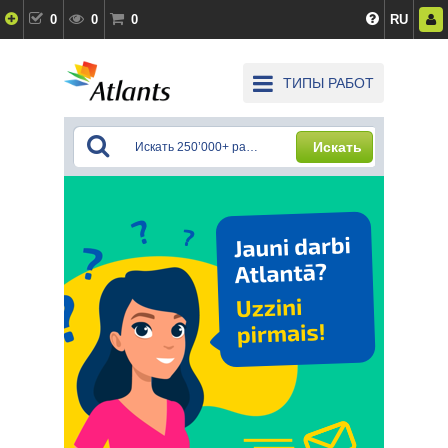
0
0
0
RU
ТИПЫ РАБОТ
Искать