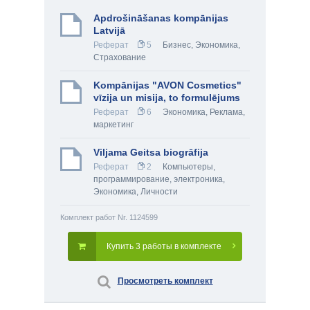
Apdrošināšanas kompānijas
Latvijā
Реферат
5
Бизнес
,
Экономика
,
Страхование
Kompānijas "AVON Cosmetics"
vīzija un misija, to formulējums
Реферат
6
Экономика
,
Реклама,
маркетинг
Viljama Geitsa biogrāfija
Реферат
2
Компьютеры,
программирование, электроника
,
Экономика
,
Личности
Комплект работ Nr. 1124599
Купить 3 работы в комплекте
Просмотреть комплект