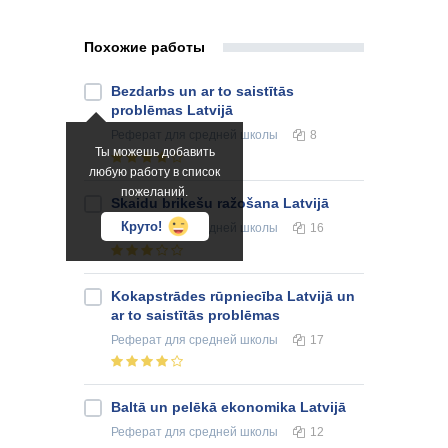
Похожие работы
Bezdarbs un ar to saistītās
problēmas Latvijā
Реферат
для средней школы
8
Ты можешь добавить
любую работу в список
пожеланий.
Skaidu brikešu ražošana Latvijā
Круто!
Реферат
для средней школы
16
Kokapstrādes rūpniecība Latvijā un
ar to saistītās problēmas
Реферат
для средней школы
17
Baltā un pelēkā ekonomika Latvijā
Реферат
для средней школы
12