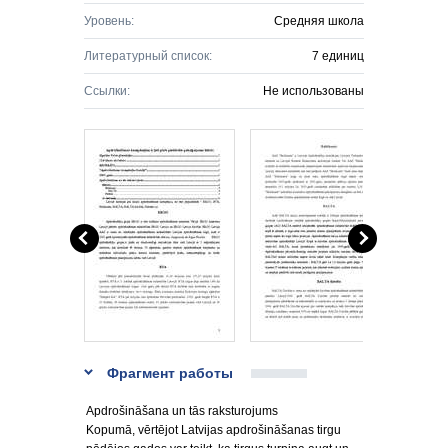
Уровень:
Средняя школа
Литературный список:
7 единиц
Ссылки:
Не использованы
Фрагмент работы
Apdrošināšana un tās raksturojums
Kopumā, vērtējot Latvijas apdrošināšanas tirgu