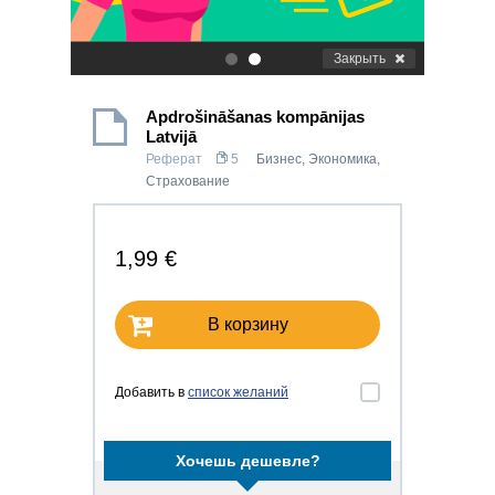
Закрыть
.
.
Apdrošināšanas kompānijas
Latvijā
Реферат
5
Бизнес
,
Экономика
,
Страхование
1,99 €
В корзину
Добавить в
список желаний
Хочешь дешевле?