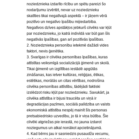
noziedznieka izdarīto rīcību un spētu pareizi šo
nodarījumu izvērtēt, nevar uz noziedznieku
skatīties tikai negatīvajā aspektā – ir jāņem vērā
pozitīvo un negatīvo īpašību mijiedarbība.
Negatīvos dzīves apstākļos jebkurš cilvēks var kļūt
par noziedznieku, jo katrā indivīdā var būt gan šīs
negatīvās īpašības, gan arī pozitīvās īpašības.
2. Noziedznieka personību ietekmē dažādi vides
faktori, nevis ģenētika.
3. Svarīgas ir cilvēka personības īpašības, kuras
attīstītas veiksmīgā socializācijā ģimenē un skolā.
Tikai ģimenē un izglītības iestādē apgūtās
zināšanas, kas ietver kultūras, reliģijas, ētikas,
estētikas, morālās un citas vērtības, nodrošina
cilvēka personības attīstību, tādējādi faktiski
izslēdzot risku kļūt par noziedznieku. Savukārt, ja
cilvēka attīstība ir bijusi traucēta un viņā ir
degradācijas pazīmes, sociālā palīdzība un valsts
ekonomiskā attīstība nespēj mainīt šīs personas
pretsabiedrisko uzvedību, jo tā ir viņa būtība. Šie
cilvēki atgriežas pie ierastā, no jauna izdarot
noziegumus un atkal nonākot apcietinājumā.
4. Kad bērns jau ir sasniedzis pusaudža vecumu,