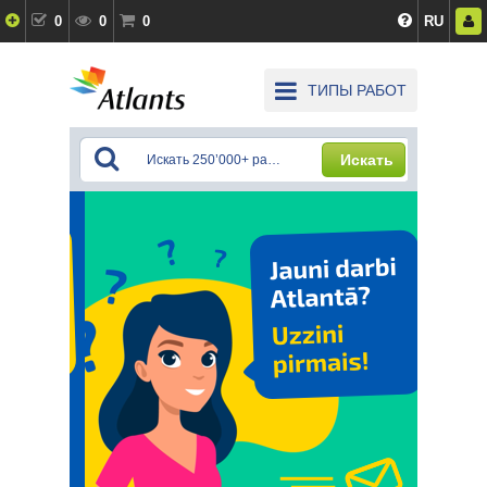
0
0
0
RU
ТИПЫ РАБОТ
Искать