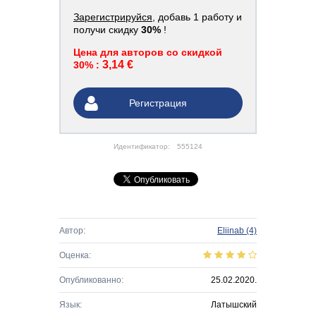
Зарегистрируйся
, добавь 1 работу и
получи скидку
30%
!
Цена для авторов со скидкой
3,14 €
30% :
Регистрация
Идентификатор:
555124
Автор:
Eliinab
(4)
Оценка:
Опубликованно:
25.02.2020.
Язык:
Латышский