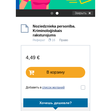
Закрыть
.
.
Noziedznieka personība.
Kriminoloģiskais
raksturojums
Реферат
16
Право
4,49 €
В корзину
Добавить в
список желаний
Хочешь дешевле?