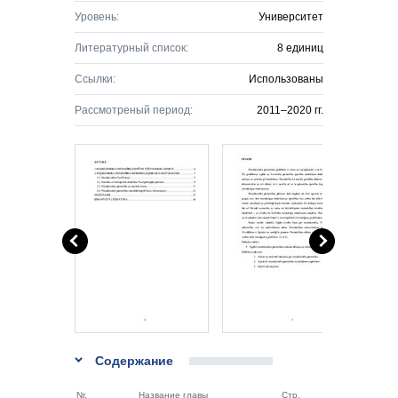
Уровень:
Университет
Литературный список:
8 единиц
Ссылки:
Использованы
Рассмотреный период:
2011–2020 гг.
Содержание
Nr.
Название главы
Стр.