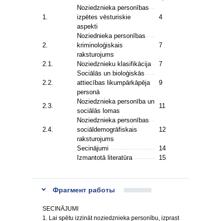
Noziedznieka personības
1.
izpētes vēsturiskie
4
aspekti
Noziednieka personības
2.
kriminoloģiskais
7
raksturojums
2.1.
Noziedznieku klasifikācija
7
Sociālās un bioloģiskās
2.2.
attiecības likumpārkāpēja
9
personā
Noziedznieka personība un
2.3.
11
sociālās lomas
Noziedznieka personības
2.4.
sociāldemogrāfiskais
12
raksturojums
Secinājumi
14
Izmantotā literatūra
15
Фрагмент работы
SECINĀJUMI
1. Lai spētu izzināt noziedznieka personību, izprast