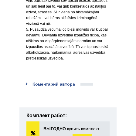
viņš pats sāk izvērtēt sev apkārt esošos apstākļus
un sāk lemt par to, vai grib konkrētajos apstākļos
dzīvot, atrasties. Šī ir viena no bīstamākajām
robežām – vai bērns attīstīsies kriminogēnā
virzienā vai nē.
5. Pusaudža vecumā ļoti bieži indivīds var kļūt par
deviantu. Devianta uzvedība izpaužas rīcībā, kas
atšķiras no vispārpieņemtajām normām un var
izpausties asociālā uzvedībā. Tā var izpausties kā
alkoholizācija, narkomānija, agresīvas uzvedība,
prettiesiskas uzvedība.
…
Коментарий автора
Комплект работ:
ВЫГОДНО
купить комплект