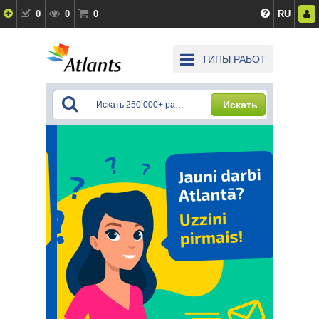
0
0
0
RU
ТИПЫ РАБОТ
Искать