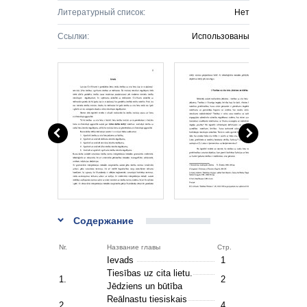
Литературный список:
Нет
Ссылки:
Использованы
Содержание
Nr.
Название главы
Стр.
Ievads
1
Tiesības uz cita lietu.
1.
2
Jēdziens un būtība
Reālnastu tiesiskais
2.
4