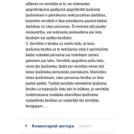
atšķiras no servitūta ar to, ka reālnastas
apgrūtinājuma gadījumā apgrūtinātā īpašuma
īpašniekam ir pienākums veikt pozitīvas darbības,
turpretim servitūts ir tikai pienākums paciest kādas
darbības no citas personas. Šī iemesla dēļ pastāv
neskaidrība, vai reālnasta pieskaitāma pie lietu
tiesībām vai saitību tiesībām.
3. Servitūts ir tiesība uz svešu lietu, ar kuru
īpašuma tiesība uz to lietošanas ziņā ir aprobežota
kādai noteiktai personai vai noteiktam zemes
gabalam par labu. Servitūts apgrūtina pašu lietu,
nevis tās īpašnieku, tādēļ par servitūtu nevar būt
lietas īpašnieka personisks pienākums. Mainoties
lietas īpašniekam, citas personas tiesība uz lietu
paliek spēkā. Turklāt servitūts neietekmē īpašuma
tiesību uz kalpojošo lietu pēc to būtības, jo servitūta
nodibināsana neatdala atsevišķas īpašnieka
subjektīvās tiesības un nepiešķir tās servitūta
tiesīgajam. …
Коментарий автора