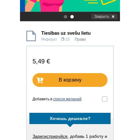
Закрыть
.
.
Tiesības uz svešu lietu
Реферат
25
Право
5,49 €
В корзину
Добавить в
список желаний
Хочешь дешевле?
Зарегистрируйся
, добавь 1 работу и