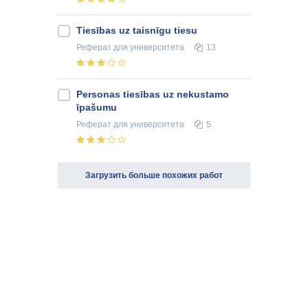
Tiesības uz taisnīgu tiesu
Реферат
для университета
13
Personas tiesības uz nekustamo
īpašumu
Реферат
для университета
5
Загрузить больше похожих работ