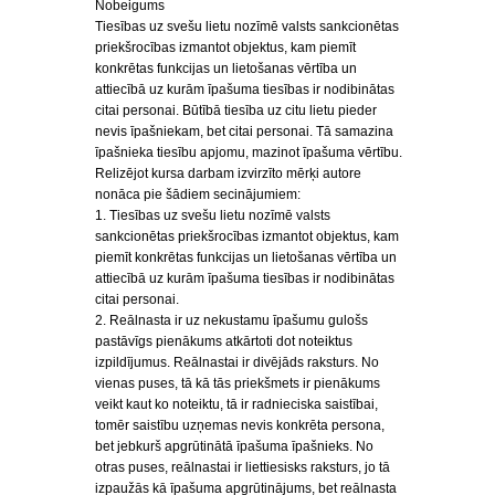
Nobeigums
Tiesības uz svešu lietu nozīmē valsts sankcionētas
priekšrocības izmantot objektus, kam piemīt
konkrētas funkcijas un lietošanas vērtība un
attiecībā uz kurām īpašuma tiesības ir nodibinātas
citai personai. Būtībā tiesība uz citu lietu pieder
nevis īpašniekam, bet citai personai. Tā samazina
īpašnieka tiesību apjomu, mazinot īpašuma vērtību.
Relizējot kursa darbam izvirzīto mērķi autore
nonāca pie šādiem secinājumiem:
1. Tiesības uz svešu lietu nozīmē valsts
sankcionētas priekšrocības izmantot objektus, kam
piemīt konkrētas funkcijas un lietošanas vērtība un
attiecībā uz kurām īpašuma tiesības ir nodibinātas
citai personai.
2. Reālnasta ir uz nekustamu īpašumu gulošs
pastāvīgs pienākums atkārtoti dot noteiktus
izpildījumus. Reālnastai ir divējāds raksturs. No
vienas puses, tā kā tās priekšmets ir pienākums
veikt kaut ko noteiktu, tā ir radnieciska saistībai,
tomēr saistību uzņemas nevis konkrēta persona,
bet jebkurš apgrūtinātā īpašuma īpašnieks. No
otras puses, reālnastai ir liettiesisks raksturs, jo tā
izpaužās kā īpašuma apgrūtinājums, bet reālnasta