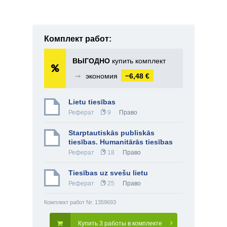
Комплект работ:
ВЫГОДНО
купить комплект
➞
экономия
−6,48 €
Lietu tiesības
Реферат
9
Право
Starptautiskās publiskās
tiesības. Humanitārās tiesības
Реферат
18
Право
Tiesības uz svešu lietu
Реферат
25
Право
Комплект работ Nr. 1359693
Купить 3 работы в комплекте