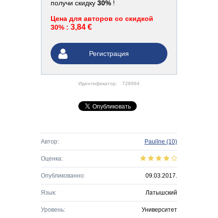
получи скидку
30%
!
Цена для авторов со скидкой
3,84 €
30% :
Регистрация
Идентификатор:
728994
Автор:
Paulīne
(10)
Оценка:
Опубликованно:
09.03.2017.
Язык:
Латышский
Уровень:
Университет