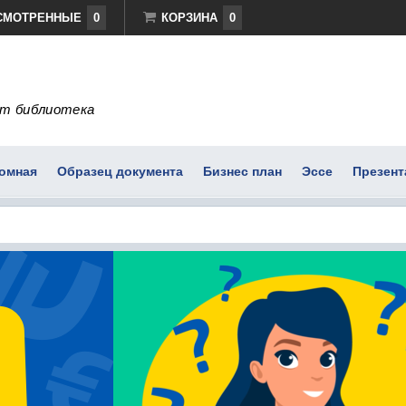
СМОТРЕННЫЕ
0
КОРЗИНА
0
т библиотека
омная
Образец документа
Бизнес план
Эссе
Презент