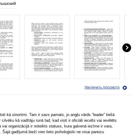
тышский
Увеличить просмотр
lietoti kā sinonīmi. Tam ir savs pamats, jo angļu vārds “leader” tiešā
cilvēku kā vadītāju runā tad, kad viņš ir oficiāli iecelts vai ievēlēts
ai organizācijā ir noteikts statuss, kura galvenā iezīme ir vara,
 Šajā gadījumā bieži vien lieto psiholoģiski ne visai pareizu