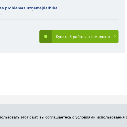
ības problēmas uzņēmējdarbībā
ие
Купить 3 работы в комплекте
словия пользования
Карта сайта
Прис
ользовать этот сайт, вы соглашаетесь
с условиями использования 