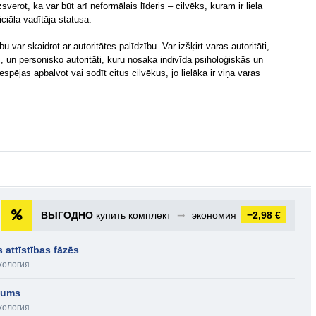
sverot, ka var būt arī neformālais līderis – cilvēks, kuram ir liela
ciāla vadītāja statusa.
u var skaidrot ar autoritātes palīdzību. Var izšķirt varas autoritāti,
un personisko autoritāti, kuru nosaka indivīda psiholoģiskās un
espējas apbalvot vai sodīt citus cilvēkus, jo lielāka ir viņa varas
ВЫГОДНО
купить комплект
➞
экономия
−2,98 €
 attīstības fāzēs
хология
ojums
хология