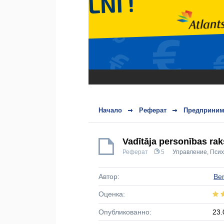
Начало
Реферат
Предприним
Vadītāja personības ra
Реферат
5
Управление
,
Псих
Автор:
Be
Оценка:
Опубликованно:
23.