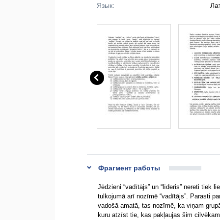
Язык:
Ла
Фрагмент работы
Jēdzieni “vadītājs” un “līderis” nereti tiek 
tulkojumā arī nozīmē “vadītājs”. Parasti par 
vadošā amatā, tas nozīmē, ka viņam grupā v
kuru atzīst tie, kas pakļaujas šim cilvēkam.