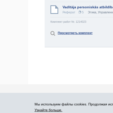
Vadītāja personiskās atbild
Реферат
5
Этика
,
Управлен
Комплект работ Nr. 1214023
Просмотреть комплект
Про Atlants.lv
Реклама
Контакты
У
Мы используем файлы cookies. Продолжая исп
SIA „CDI” © 2002 - 2026
Узнайте больше.