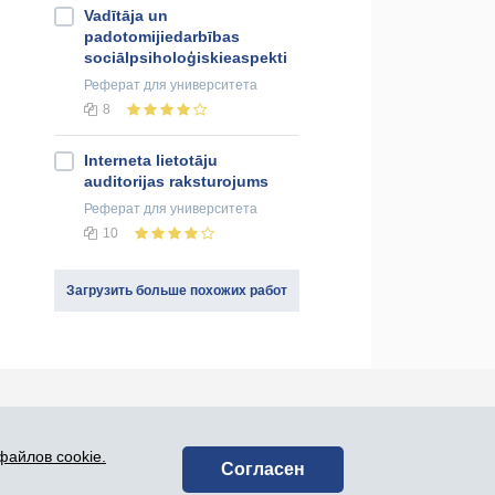
Vadītāja un
padotomijiedarbības
sociālpsiholoģiskieaspekti
Реферат
для университета
8
Interneta lietotāju
auditorijas raksturojums
Реферат
для университета
10
Загрузить больше похожих работ
оединяйся к нам в социальных сетях:
файлов cookie.
Согласен