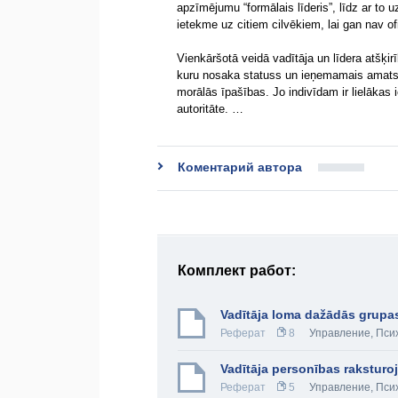
apzīmējumu “formālais līderis”, līdz ar to uz
ietekme uz citiem cilvēkiem, lai gan nav ofi
Vienkāršotā veidā vadītāja un līdera atšķirīb
kuru nosaka statuss un ieņemamais amats, 
morālās īpašības. Jo indivīdam ir lielākas i
autoritāte. …
Коментарий автора
Комплект работ:
Vadītāja loma dažādās grupas
Реферат
8
Управление
,
Пси
Vadītāja personības rakstur
Реферат
5
Управление
,
Пси