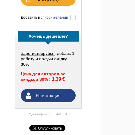
Добавить в
список желаний
Хочешь дешевле?
Зарегистрируйся
, добавь 1
работу и получи скидку
30%
!
Цена для авторов со
1,39 €
скидкой 30% :
Регистрация
Идентификатор:
441364