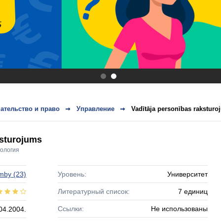
.
.
ательство и право
Управление
Vadītāja personības raksturo
ksturojums
ология
mby
(23)
Уровень:
Университет
Литературный список:
7 единиц
Ссылки:
Не использованы
04.2004.