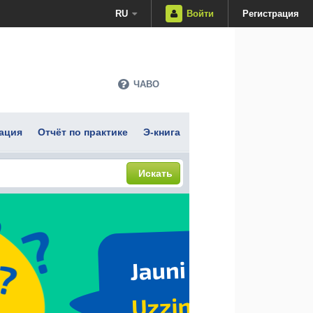
RU
Войти
Регистрация
ЧАВО
ация
Отчёт по практике
Э-книга
Искать