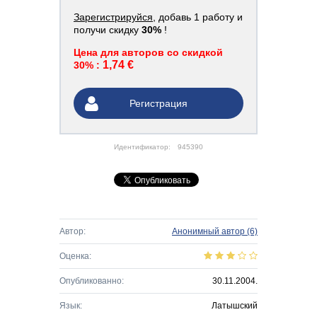
Зарегистрируйся
, добавь 1 работу и
получи скидку
30%
!
Цена для авторов со скидкой
1,74 €
30% :
Регистрация
Идентификатор:
945390
Автор:
Анонимный автор
(6)
Оценка:
Опубликованно:
30.11.2004.
Язык:
Латышский