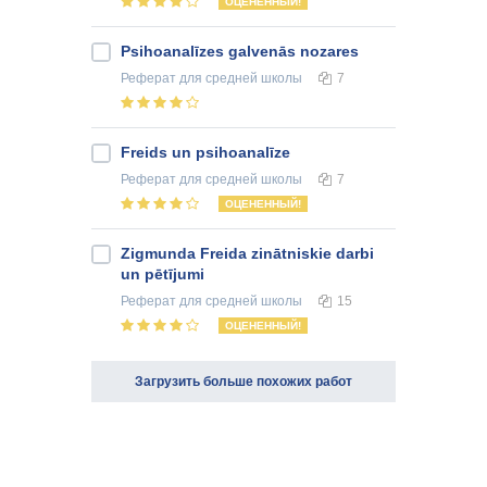
ОЦЕНЕННЫЙ!
Psihoanalīzes galvenās nozares
Реферат
для средней школы
7
Freids un psihoanalīze
Реферат
для средней школы
7
ОЦЕНЕННЫЙ!
Zigmunda Freida zinātniskie darbi
un pētījumi
Реферат
для средней школы
15
ОЦЕНЕННЫЙ!
Загрузить больше похожих работ