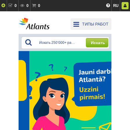
0
0
0
RU
ТИПЫ РАБОТ
Искать