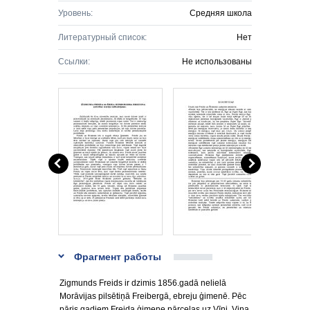
Уровень:
Средняя школа
Литературный список:
Нет
Ссылки:
Не использованы
Фрагмент работы
Zigmunds Freids ir dzimis 1856.gadā nelielā
Morāvijas pilsētiņā Freibergā, ebreju ģimenē. Pēc
pāris gadiem Freida ģimene pārceļas uz Vīni. Viņa