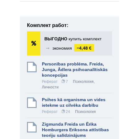
Комплект работ:
ВЫГОДНО
купить комплект
➞
экономия
−4,48 €
Personības problēma. Freida,
Junga, Ādlera psihoanalītiskās
koncepcijas
Реферат
7
Психология
,
Личности
Psihes kā organisma un vides
ietekme uz cilvēka darbību
Реферат
24
Психология
Zigmunda Freida un Ērika
Homburgera Eriksona attīstības
teoriju salīdzinājums