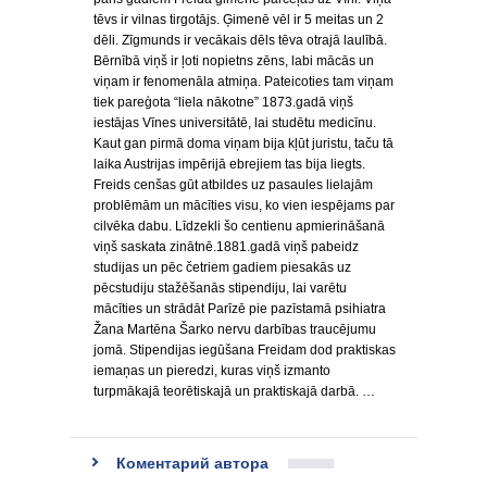
tēvs ir vilnas tirgotājs. Ģimenē vēl ir 5 meitas un 2
dēli. Zīgmunds ir vecākais dēls tēva otrajā laulībā.
Bērnībā viņš ir ļoti nopietns zēns, labi mācās un
viņam ir fenomenāla atmiņa. Pateicoties tam viņam
tiek pareģota “liela nākotne” 1873.gadā viņš
iestājas Vīnes universitātē, lai studētu medicīnu.
Kaut gan pirmā doma viņam bija kļūt juristu, taču tā
laika Austrijas impērijā ebrejiem tas bija liegts.
Freids cenšas gūt atbildes uz pasaules lielajām
problēmām un mācīties visu, ko vien iespējams par
cilvēka dabu. Līdzekli šo centienu apmierināšanā
viņš saskata zinātnē.1881.gadā viņš pabeidz
studijas un pēc četriem gadiem piesakās uz
pēcstudiju stažēšanās stipendiju, lai varētu
mācīties un strādāt Parīzē pie pazīstamā psihiatra
Žana Martēna Šarko nervu darbības traucējumu
jomā. Stipendijas iegūšana Freidam dod praktiskas
iemaņas un pieredzi, kuras viņš izmanto
turpmākajā teorētiskajā un praktiskajā darbā. …
Коментарий автора