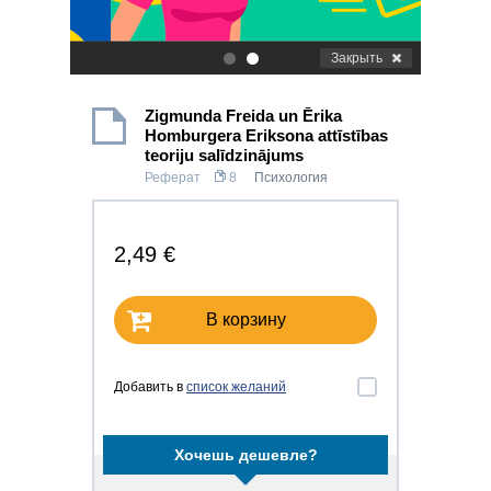
Закрыть
.
.
Zigmunda Freida un Ērika
Homburgera Eriksona attīstības
teoriju salīdzinājums
Реферат
8
Психология
2,49 €
В корзину
Добавить в
список желаний
Хочешь дешевле?