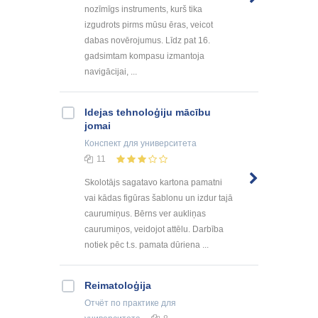
nozīmīgs instruments, kurš tika
izgudrots pirms mūsu ēras, veicot
dabas novērojumus. Līdz pat 16.
gadsimtam kompasu izmantoja
navigācijai, ...
Idejas tehnoloģiju mācību
jomai
Конспект
для университета
11
Skolotājs sagatavo kartona pamatni
vai kādas figūras šablonu un izdur tajā
caurumiņus. Bērns ver aukliņas
caurumiņos, veidojot attēlu. Darbība
notiek pēc t.s. pamata dūriena ...
Reimatoloģija
Отчёт по практике
для