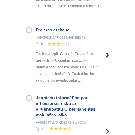
faktoriem, kas veic uzņēmuma attīstību
ir ...
Prakses atskaite
Конспект
для средней школы
8
Pacienta izglītošana: 1. Procedūras
apraksts. • Pacientam stāsta, ka
“intravenozi” nozīmē ievadīt vielu caur
tievu kanili tieši vēnā. Paskaidro, ka
šķīdums, ko ievada, satur ...
Jauniešu informētība par
inficēšanās risku ar
vīrushepatītu C permanentās
makijāžas laikā
Реферат
для средней школы
21