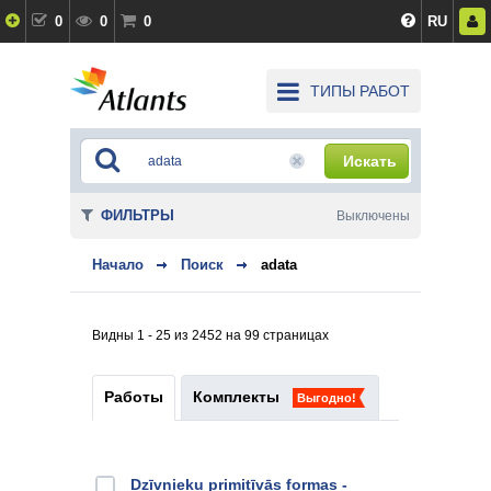
0
0
0
RU
ТИПЫ РАБОТ
Искать
ФИЛЬТРЫ
Выключены
Начало
Поиск
adata
Видны 1 - 25 из 2452 на 99 страницах
Работы
Комплекты
Выгодно!
Dzīvnieku primitīvās formas -