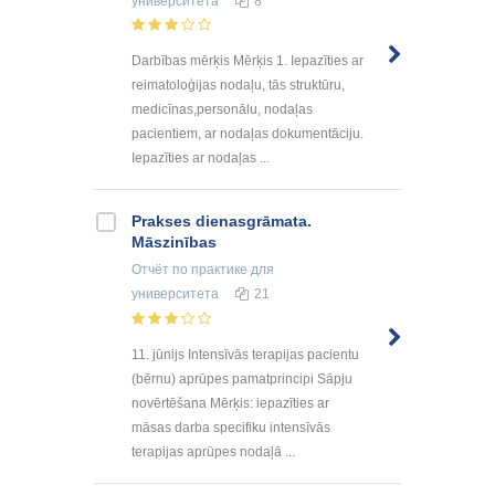
университета
8
Darbības mērķis Mērķis 1. Iepazīties ar
reimatoloģijas nodaļu, tās struktūru,
medicīnas,personālu, nodaļas
pacientiem, ar nodaļas dokumentāciju.
Iepazīties ar nodaļas ...
Prakses dienasgrāmata.
Māszinības
Отчёт по практике
для
университета
21
11. jūnijs Intensīvās terapijas pacientu
(bērnu) aprūpes pamatprincipi Sāpju
novērtēšana Mērķis: iepazīties ar
māsas darba specifiku intensīvās
terapijas aprūpes nodaļā ...