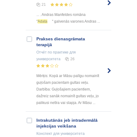
21
... . Andras Manfeldes romāna
''
Adata
'' galvenās varones Andras ...
Prakses dienasgrāmata
terapijā
Отчёт по практике
для
университета
26
Mērķis: Kopā ar Māsu palīgu nomainīt
guļošam pacientam gultas veļu.
Darbība: Guļošajiem pacientiem,
dažreiz sanāk nomainīt gultas veļu, jo
palikusi netīra vai slapja. Ar Māsu ...
Intrakutānās jeb intradermālā
injekcijas veikšana
Конспект
для университета