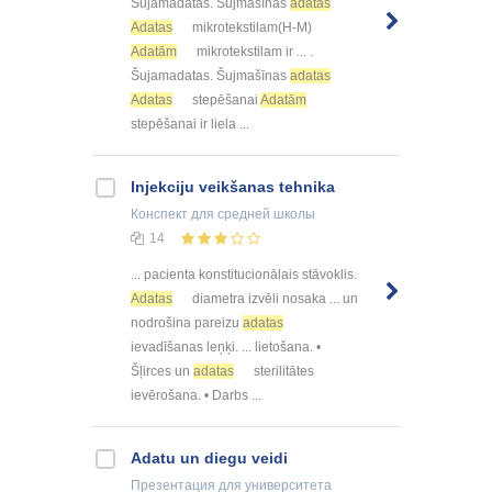
Šujamadatas. Šujmašīnas
adatas
Adatas
mikrotekstilam(H-M)
Adatām
mikrotekstilam ir ... .
Šujamadatas. Šujmašīnas
adatas
Adatas
stepēšanai
Adatām
stepēšanai ir liela ...
Injekciju veikšanas tehnika
Конспект
для средней школы
14
... pacienta konstitucionālais stāvoklis.
Adatas
diametra izvēli nosaka ... un
nodrošina pareizu
adatas
ievadīšanas leņķi. ... lietošana. •
Šļirces un
adatas
sterilitātes
ievērošana. • Darbs ...
Adatu un diegu veidi
Презентация
для университета