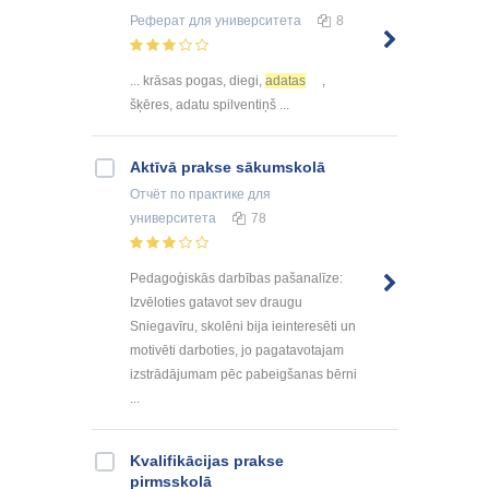
Реферат
для университета
8
... krāsas pogas, diegi,
adatas
,
šķēres, adatu spilventiņš ...
Aktīvā prakse sākumskolā
Отчёт по практике
для
университета
78
Pedagoģiskās darbības pašanalīze:
Izvēloties gatavot sev draugu
Sniegavīru, skolēni bija ieinteresēti un
motivēti darboties, jo pagatavotajam
izstrādājumam pēc pabeigšanas bērni
...
Kvalifikācijas prakse
pirmsskolā