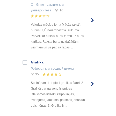
Отчёт по практике
для
университета
16
Valodas mācību joma Mācās rakstīt
burtus U, Ū neierobežotā laukumā.
Pārvelk ar pirkstu burtu formu uz burtu
kartītes. Raksta burtu uz dažādām
virsmām un uz papīra lapas ...
Grafika
Реферат
для средней школы
35
Secinājumi 1. Ir pieci grafikas žanri. 2.
Grafikā par galveno īstenības
izteiksmes līdzekli kalpo līnijas,
svītrojums, laukums, gaismas, ēnas un
gaismēnas. 3. Grafika ir ...