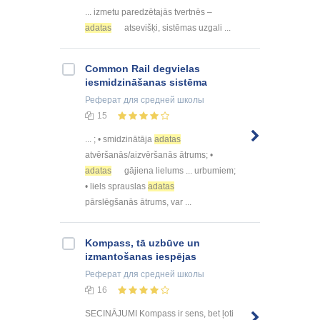
... izmetu paredzētajās tvertnēs –
adatas
atsevišķi, sistēmas uzgali ...
Common Rail degvielas
iesmidzināšanas sistēma
Реферат
для средней школы
15
... ; • smidzinātāja
adatas
atvēršanās/aizvēršanās ātrums; •
adatas
gājiena lielums ... urbumiem;
• liels sprauslas
adatas
pārslēgšanās ātrums, var ...
Kompass, tā uzbūve un
izmantošanas iespējas
Реферат
для средней школы
16
SECINĀJUMI Kompass ir sens, bet ļoti