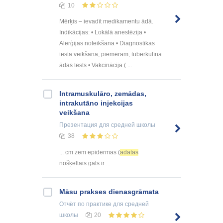
10
Mērķis – ievadīt medikamentu ādā.
Indikācijas: • Lokālā anestēzija •
Alerģijas noteikšana • Diagnostikas
testa veikšana, piemēram, tuberkulīna
ādas tests • Vakcinācija ( ...
Intramuskulāro, zemādas,
intrakutāno injekcijas
veikšana
Презентация
для средней школы
38
... cm zem epidermas (
adatas
nošķeltais gals ir ...
Māsu prakses dienasgrāmata
Отчёт по практике
для средней
школы
20