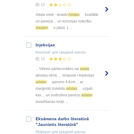
15
Adatu veidi - ievads
Adatas
kvalitāte
un pareiza ... un korozijas noturību
Adatām
ir jābūt: 1 ...
Injekcijas
Конспект
для средней школы
10
... Vēlreiz pārliecināties vai
adata
atrodas vēnā, ... virspusē • Injekcijas
adatas
garums 4-6cm ... ar
margināli izvietotu
adatas
uzgali,
kas ... un nodrošina pareizu
adatas
ievadīšanas leņķi. ...
Eksāmena darbs literatūrā
"Jaunietis literatūrā"
Реферат
для средней школы