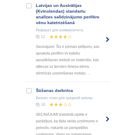
Latvijas un Austrālijas
(Kvīnslendas) standartu
analīzes salīdzinājums perifēro
vēnu katetrizēšanā
Реферат
для университета
12
Secinājumi: Šis ir pirmais pētījums, kas
apraksta perifēro i/v katetru
apsaitēšanas metodi un materiālu, kas
attiecas uz terciāro līmeņa bērnu
slimnīcas uzņemšanas nodaļu. ...
Šūšanas darbnīca
Бизнес план
для средней школы
18
SECINĀJUMI Izveidotā izpēte ir
parādījusi, ka tāda veida uzņēmums ir
pelnošs, riskants un perspektīvs
uzņēmums. Viens no galvenajiem