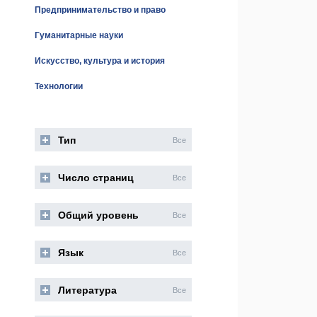
Предпринимательство и право
Гуманитарные науки
Искусство, культура и история
Технологии
Тип
Все
Число страниц
Все
Общий уровень
Все
Язык
Все
Литература
Все