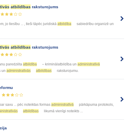
tīvās
atbildības
raksturojums
m, jo tiesību ... , tieši tāpēc juridiskā
atbildība
sabiedrību organizē un
tīvās
atbildības
raksturojums
pšanu paredzēta
atbildība
– kriminālatbildība un
administratīvā
ās un
administratīvās
atbildības
raksturojumu.
eformu
ar savu ... pēc noteiktas formas
administratīvā
pārkāpuma protokols,
nistratīvās
atbildības
likumā vienīgi noteikts ...
cija