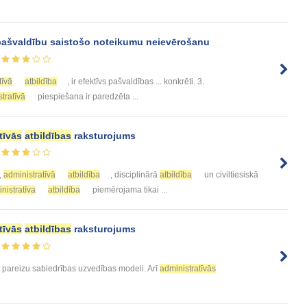
pašvaldību saistošo noteikumu neievērošanu
tīvā
atbildība
, ir efektīvs pašvaldības ... konkrēti. 3.
tratīvā
piespiešana ir paredzēta ...
tīvās
atbildības
raksturojums
,
administratīvā
atbildība
, disciplinārā
atbildība
un civiltiesiskā
nistratīva
atbildība
piemērojama tikai ...
tīvās
atbildības
raksturojums
 pareizu sabiedrības uzvedības modeli. Arī
administratīvās