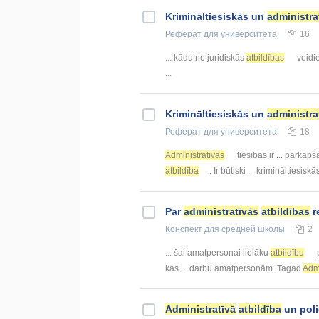
Krimināltiesiskās un
administra
Реферат
для университета
16
... kādu no juridiskās
atbildības
veidie
...
Krimināltiesiskās un
administra
Реферат
для университета
18
Administratīvās
tiesības ir ... pārkā
atbildība
. Ir būtiski ... krimināltiesisk
Par
administratīvās
atbildības
r
Конспект
для средней школы
2
... šai amatpersonai lielāku
atbildību
p
kas ... darbu amatpersonām. Tagad
Admi
Administratīvā
atbildība
un poli