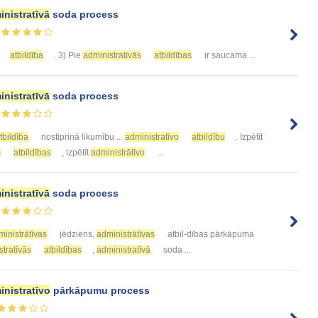
inistratīvā
soda process
atbildība
. 3) Pie
administratīvās
atbildības
ir saucama ...
inistratīvā
soda process
tbildība
nostiprinā likumību ...
administratīvo
atbildību
. Izpētīt
s
atbildības
, izpētīt
administrātīvo
...
inistratīvā
soda process
ministrātīvas
jēdziens,
administrātīvas
atbil-dības pārkāpuma
stratīvās
atbildības
,
administratīvā
soda ...
inistratīvo
pārkāpumu process