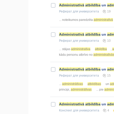
Administratīvā
atbildība
un
adm
Реферат
для университета
19
... noteikumos paredzēta
administratīvā
Administratīvā
atbildība
un
adm
Реферат
для университета
10
... stājas
administratīva
atbildība
,
a
kādu personu atbrīvo no
administratīvā
Administratīvā
atbildība
un
adm
Реферат
для университета
15
...
administrātīvas
atbildības
un
ad
principi,
administrātīvas
... pie
admini
Administratīvā
atbildība
un
adm
Конспект
для университета
4