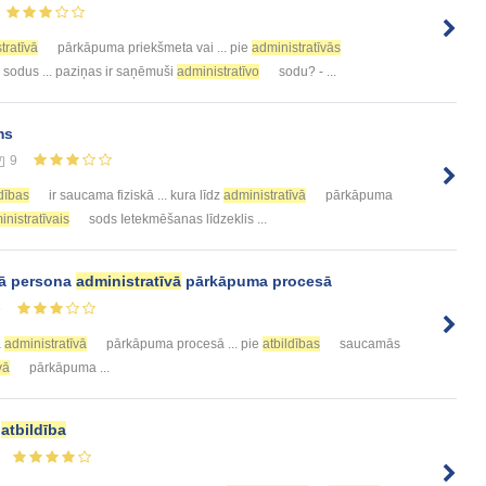
tratīvā
pārkāpuma priekšmeta vai ... pie
administratīvās
sodus ... paziņas ir saņēmuši
administratīvo
sodu? - ...
ms
9
ldības
ir saucama fiziskā ... kura līdz
administratīvā
pārkāpuma
nistratīvais
sods Ietekmēšanas līdzeklis ...
ā persona
administratīvā
pārkāpuma procesā
5
a
administratīvā
pārkāpuma procesā ... pie
atbildības
saucamās
vā
pārkāpuma ...
n
atbildība