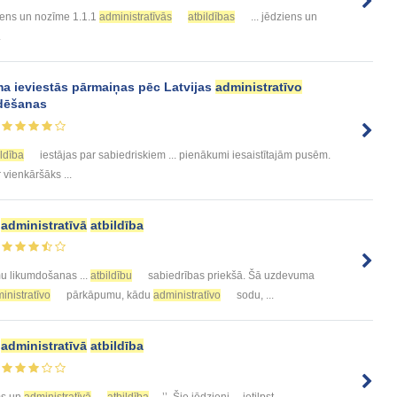
ens un nozīme 1.1.1
administratīvās
atbildības
... jēdziens un
.
a ieviestās pārmaiņas pēc Latvijas
administratīvo
dēšanas
ildība
iestājas par sabiedriskiem ... pienākumi iesaistītajām pusēm.
 vienkāršāks ...
n
administratīvā
atbildība
 likumdošanas ...
atbildību
sabiedrības priekšā. Šā uzdevuma
inistratīvo
pārkāpumu, kādu
administratīvo
sodu, ...
n
administratīvā
atbildība