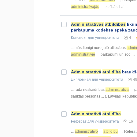
... tēma ir ‘’
Administratīvais
pārkāpum
administratīvajās
tiesībās. Lai ...
Administratīvās
atbildības
likum
pārkāpuma kodeksa spēka zau
Конспект
для университета
4
... mūsdienīgi noregulē attiecības
admini
administratīvie
pārkapumi un sodi ...
Administratīvā
atbildība
braukš
Дипломная
для университета
4
... rada neskaidrības
administratīvā
pā
sauktās personas ... ). Latvijas Republi
Administratīvā
atbildība
Реферат
для университета
16
...
administratīvo
atbildību
. Referāt