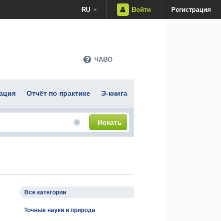
RU
Войти
Регистрация
ЧАВО
ация
Отчёт по практике
Э-книга
Искать
Все категории
Точные науки и природа