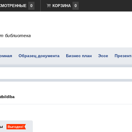
СМОТРЕННЫЕ
0
КОРЗИНА
0
т библиотека
омная
Образец документа
Бизнес план
Эссе
Презент
atbildība
ты
Выгодно!