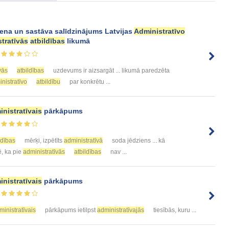
na un sastāva salīdzinājums Latvijas
Administratīvo
tratīvās
atbildības
likumā
vās
atbildības
uzdevums ir aizsargāt ... likumā paredzēta
nistratīvo
atbildību
par konkrētu ...
inistratīvais
pārkāpums
ldības
mērķi, izpētīts
administratīvā
soda jēdziens ... kā
, ka pie
administratīvās
atbildības
nav ...
inistratīvais
pārkāpums
ministratīvais
pārkāpums ietilpst
administratīvajās
tiesībās, kuru ...