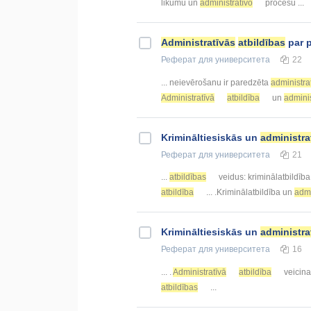
likumu un
administratīvo
procesu ...
Administratīvās
atbildības
par 
Реферат
для университета
22
... neievērošanu ir paredzēta
administra
Administratīvā
atbildība
un
adminis
Krimināltiesiskās un
administra
Реферат
для университета
21
...
atbildības
veidus: kriminālatbildība
atbildība
... .Kriminālatbildība un
admi
Krimināltiesiskās un
administra
Реферат
для университета
16
... .
Administratīvā
atbildība
veicina
atbildības
...