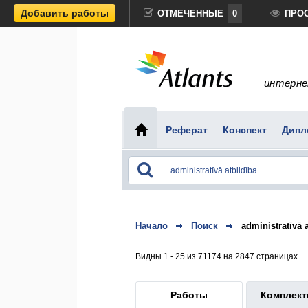
Добавить работы
ОТМЕЧЕННЫЕ
0
ПРО
интерне
Реферат
Конспект
Дипл
Начало
Поиск
administratīvā 
Видны 1 - 25 из 71174 на 2847 страницах
Работы
Комплек