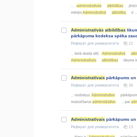
... .
administratīvās
atbildības
jēdzi
mērķis
Administratīvā
atbildība
ir ..
Administratīvās
atbildības
likum
pārkāpuma kodeksa spēka zau
Реферат
для университета
22
... lielā skaita dēļ. .
Administratīvā
atb
Administratīvās
atbildības
likums ir
Administratīvais
pārkāpums u
Реферат
для университета
26
... nodokļus.
Administratīvo
pārkāpumu
realizēšanai
administratīvo
... par
adm
Administratīvais
pārkāpums u
Реферат
для университета
13