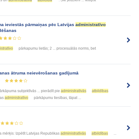
s un
administratīvā
atbildība
’’. Šie jēdzieni ... ietilpst
a ieviestās pārmaiņas pēc Latvijas
administratīvo
dēšanas
stratīvo
pārkapumu lietās; 2 ... procesuālās norms, bet
anas ātruma neievērošanas gadījumā
9
rkāpuma subjektīvās ... pierādīt pie
administratīvās
atbildības
kas
administratīvo
pārkāpumu tiesības, tāpat ...
a mērķis: Izpētīt Latvijas Republikas
administratīvās
atbildības
...