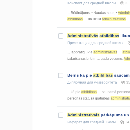
Конспект
для средней школы
3
... Brīdinājums, • Naudas sods, •
Adminis
atbildības
un uzlikt
administratīvos
Administratīvās
atbildības
liku
Презентация
для средней школы
... labprātīgi. Pie
administratīvās
atbi
izdarīšanas brīdim ... gadu vecumu.
Admi
Bērns kā pie
atbildības
saucam
Дипломная
для университета
3
... kā pie
atbildības
saucamā person
personas statusa īpatnības
administratī
Administratīvais
pārkāpums u
Реферат
для средней школы
14