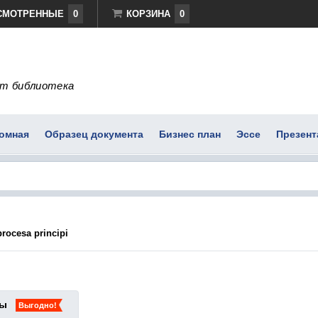
СМОТРЕННЫЕ
0
КОРЗИНА
0
т библиотека
омная
Образец документа
Бизнес план
Эссе
Презент
procesa principi
ты
Выгодно!