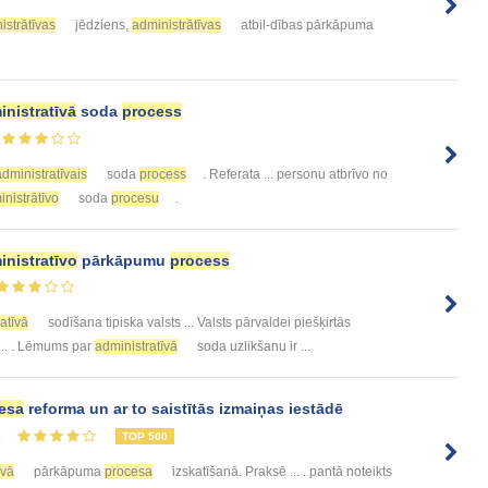
istrātīvas
jēdziens,
administrātīvas
atbil-dības pārkāpuma
inistratīvā
soda
process
administratīvais
soda
process
. Referata ... personu atbrīvo no
nistrātīvo
soda
procesu
.
inistratīvo
pārkāpumu
process
atīvā
sodīšana tipiska valsts ... Valsts pārvaldei piešķirtās
 ... . Lēmums par
administratīvā
soda uzlikšanu ir ...
esa
reforma un ar to saistītās izmaiņas iestādē
4
TOP 500
īvā
pārkāpuma
procesa
izskatīšanā. Praksē ... . pantā noteikts