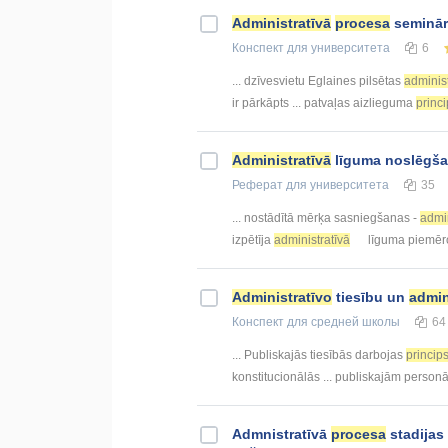
Administratīvā
procesa
seminār
Конспект
для университета
6
... dzīvesvietu Eglaines pilsētas
administ
ir pārkāpts ... patvaļas aizlieguma
princ
Administratīvā
līguma noslēgš
Реферат
для университета
35
... nostādītā mērķa sasniegšanas -
admin
izpētīja
administratīvā
līguma piemēr
Administratīvo
tiesību un
admin
Конспект
для средней школы
64
... Publiskajās tiesībās darbojas
princip
konstitucionālās ... publiskajām person
Admnistratīvā
procesa
stadijas