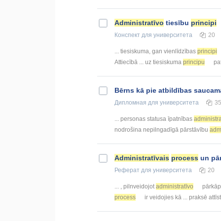
Administratīvo
tiesību
principi
Конспект
для университета
20
... tiesiskuma, gan vienlīdzības
principi
Attiecībā ... uz tiesiskuma
principu
pat
Bērns kā pie atbildības sauca
Дипломная
для университета
3
... personas statusa īpatnības
administra
nodrošina nepilngadīgā pārstāvību
admi
Administratīvais
process
un pā
Реферат
для университета
20
... , pilnveidojot
administratīvo
pārkā
process
ir veidojies kā ... praksē attīs