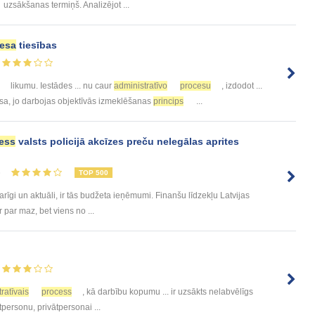
uzsākšanas termiņš. Analizējot ...
esa
tiesības
likumu. Iestādes ... nu caur
administratīvo
procesu
, izdodot ...
esa, jo darbojas objektīvās izmeklēšanas
princips
...
ess
valsts policijā akcīzes preču nelegālas aprites
6
TOP 500
varīgi un aktuāli, ir tās budžeta ieņēmumi. Finanšu līdzekļu Latvijas
r par maz, bet viens no ...
ratīvais
process
, kā darbību kopumu ... ir uzsākts nelabvēlīgs
tpersonu, privātpersonai ...