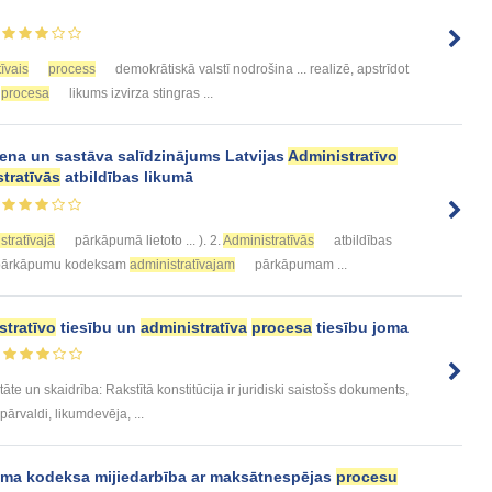
īvais
process
demokrātiskā valstī nodrošina ... realizē, apstrīdot
procesa
likums izvirza stingras ...
na un sastāva salīdzinājums Latvijas
Administratīvo
tratīvās
atbildības likumā
stratīvajā
pārkāpumā lietoto ... ). 2.
Administratīvās
atbildības
ārkāpumu kodeksam
administratīvajam
pārkāpumam ...
stratīvo
tiesību un
administratīva
procesa
tiesību joma
tāte un skaidrība: Rakstītā konstitūcija ir juridiski saistošs dokuments,
ārvaldi, likumdevēja, ...
ma kodeksa mijiedarbība ar maksātnespējas
procesu