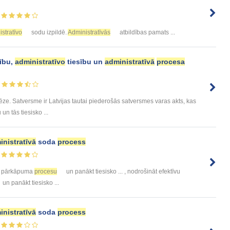
stratīvo
sodu izpildē.
Administratīvās
atbildības pamats ...
sību,
administratīvo
tiesību un
administratīvā
procesa
ze. Satversme ir Latvijas tautai piederošās satversmes varas akts, kas
 un tās tiesisko ...
inistratīvā
soda
process
pārkāpuma
procesu
un panākt tiesisko ... , nodrošināt efektīvu
un panākt tiesisko ...
inistratīvā
soda
process