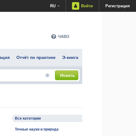
RU
Войти
Регистрация
ЧАВО
ация
Отчёт по практике
Э-книга
Искать
Все категории
Точные науки и природа