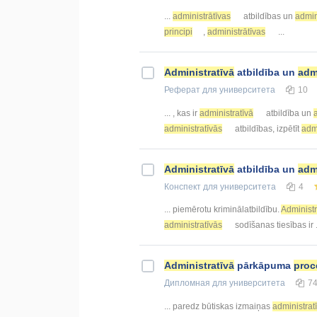
...
administrātīvas
atbildības un
admin
principi
,
administrātīvas
...
Administratīvā
atbildība un
adm
Реферат
для университета
10
... , kas ir
administratīvā
atbildība un
administratīvās
atbildības, izpētīt
admi
Administratīvā
atbildība un
adm
Конспект
для университета
4
... piemērotu kriminālatbildību.
Administr
administratīvās
sodīšanas tiesības ir
Administratīvā
pārkāpuma
proc
Дипломная
для университета
7
... paredz būtiskas izmaiņas
administrat