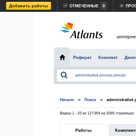
Добавить работы
ОТМЕЧЕННЫЕ
0
ПРО
интерне
Реферат
Конспект
Дипл
Начало
Поиск
administratīvā 
Видны 1 - 25 из 127369 на 5095 страницах
Работы
Комплек