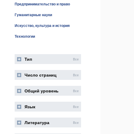
Предпринимательство и право
Гуманитарные науки
Искусство, культура и история
Технологии
Тип
Все
Число страниц
Все
Общий уровень
Все
Язык
Все
Литература
Все