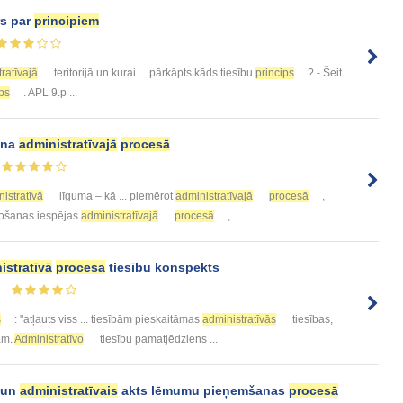
s par
principiem
ratīvajā
teritorijā un kurai ... pārkāpts kāds tiesību
princips
? - Šeit
ips
. APL 9.p ...
ana
administratīvajā
procesā
istratīvā
līguma – kā ... piemērot
administratīvajā
procesā
,
ošanas iespējas
administratīvajā
procesā
, ...
istratīvā
procesa
tiesību konspekts
s
: "atļauts viss ... tiesībām pieskaitāmas
administratīvās
tiesības,
ām.
Administratīvo
tiesību pamatjēdziens ...
 un
administratīvais
akts lēmumu pieņemšanas
procesā