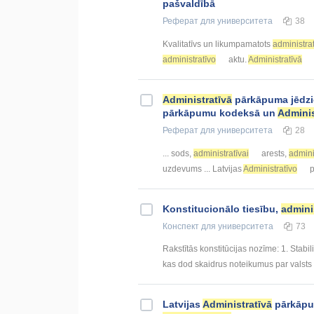
pašvaldībā
Реферат
для университета
38
Kvalitatīvs un likumpamatots
administrat
administratīvo
aktu.
Administratīvā
Administratīvā
pārkāpuma jēdzie
pārkāpumu kodeksā un
Adminis
Реферат
для университета
28
... sods,
administratīvai
arests,
admini
uzdevums ... Latvijas
Administratīvo
p
Konstitucionālo tiesību,
admini
Конспект
для университета
73
Rakstītās konstitūcijas nozīme: 1. Stabili
kas dod skaidrus noteikumus par valsts p
Latvijas
Administratīvā
pārkāpu