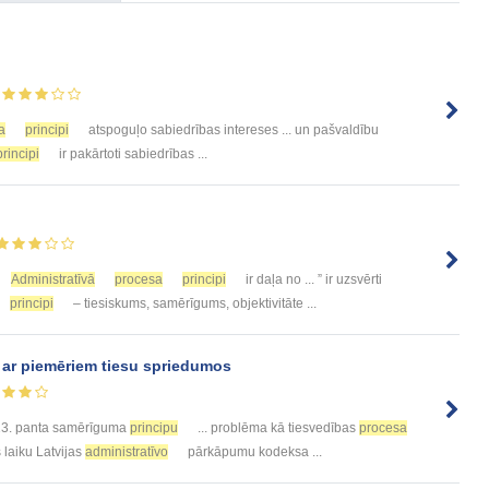
a
principi
atspoguļo sabiedrības intereses ... un pašvaldību
principi
ir pakārtoti sabiedrības ...
Administratīvā
procesa
principi
ir daļa no ... ” ir uzsvērti
principi
– tiesiskums, samērīgums, objektivitāte ...
ar piemēriem tiesu spriedumos
3. panta samērīguma
principu
... problēma kā tiesvedības
procesa
 laiku Latvijas
administratīvo
pārkāpumu kodeksa ...