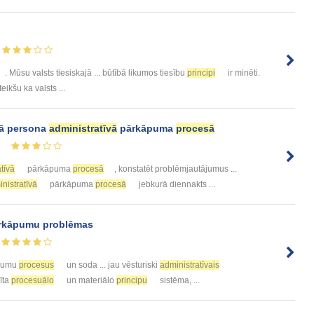
. Mūsu valsts tiesiskajā ... būtībā likumos tiesību
principi
ir minēti.
eikšu ka valsts ...
mā persona
administratīvā
pārkāpuma
procesā
5
tīvā
pārkāpuma
procesā
, konstatēt problēmjautājumus ...
nistratīvā
pārkāpuma
procesā
jebkurā diennakts ...
rkāpumu problēmas
pumu
procesus
un soda ... jau vēsturiski
administratīvais
tīta
procesuālo
un materiālo
principu
sistēma, ...