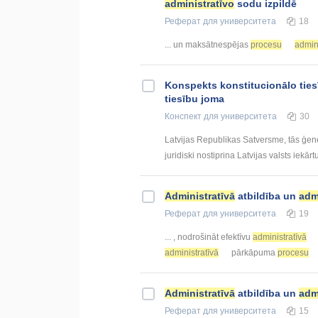
administratīvo
sodu izpildē
Реферат
для университета
18
... un maksātnespējas
procesu
admini
Konspekts konstitucionālo tie
tiesību joma
Конспект
для университета
30
Latvijas Republikas Satversme, tās ģenē
juridiski nostiprina Latvijas valsts iekārtu
Administratīvā
atbildība un
adm
Реферат
для университета
19
... , nodrošināt efektīvu
administratīvā
administratīvā
pārkāpuma
procesu
Administratīvā
atbildība un
adm
Реферат
для университета
15