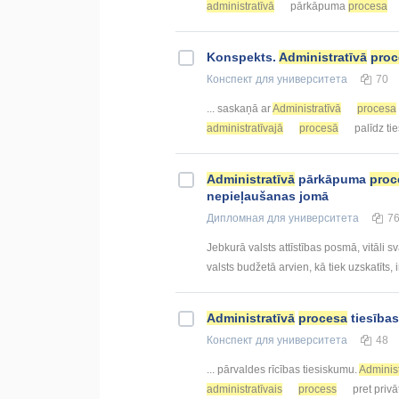
administratīvā
pārkāpuma
procesa
Konspekts.
Administratīvā
proc
Конспект
для университета
70
... saskaņā ar
Administratīvā
procesa
administratīvajā
procesā
palīdz ti
Administratīvā
pārkāpuma
proc
nepieļaušanas jomā
Дипломная
для университета
7
Jebkurā valsts attīstības posmā, vitāli s
valsts budžetā arvien, kā tiek uzskatīts, i
Administratīvā
procesa
tiesības
Конспект
для университета
48
... pārvaldes rīcības tiesiskumu.
Administ
administratīvais
process
pret privā