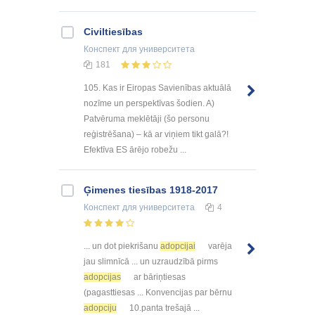
Civiltiesības
Конспект
для университета
181
105. Kas ir Eiropas Savienības aktuālā
nozīme un perspektīvas šodien. A)
Patvēruma meklētāji (šo personu
reģistrēšana) – kā ar viņiem tikt galā?!
Efektīva ES ārējo robežu ...
Ģimenes tiesības 1918-2017
Конспект
для университета
4
... un dot piekrišanu
adopcijai
varēja
jau slimnīcā ... un uzraudzībā pirms
adopcijas
ar bāriņtiesas
(pagasttiesas ... Konvencijas par bērnu
adopciju
10.panta trešajā ...