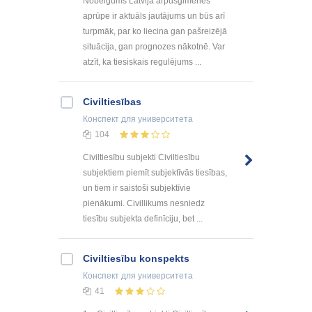
Nobeigums Latvijā ārpusģimenes
aprūpe ir aktuāls jautājums un būs arī
turpmāk, par ko liecina gan pašreizējā
situācija, gan prognozes nākotnē. Var
atzīt, ka tiesiskais regulējums ...
Civiltiesības
Конспект
для университета
104
Civiltiesību subjekti Civiltiesību
subjektiem piemīt subjektīvās tiesības,
un tiem ir saistoši subjektīvie
pienākumi. Civillikums nesniedz
tiesību subjekta definīciju, bet ...
Civiltiesību konspekts
Конспект
для университета
41