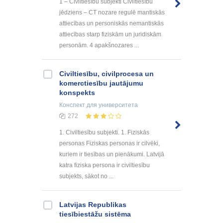
1 – Civiltiesību subjekti Civiltiesību
jēdziens – CT nozare regulē mantiskās
attiecības un personiskās nemantiskās
attiecības starp fiziskām un juridiskām
personām. 4 apakšnozares ...
Civiltiesību, civilprocesa un
komerctiesību jautājumu
konspekts
Конспект
для университета
272
1. Civiltiesību subjekti. 1. Fiziskās
personas Fiziskas personas ir cilvēki,
kuriem ir tiesības un pienākumi. Latvijā
katra fiziska persona ir civiltiesību
subjekts, sākot no ...
Latvijas Republikas
tiesībiestāžu sistēma