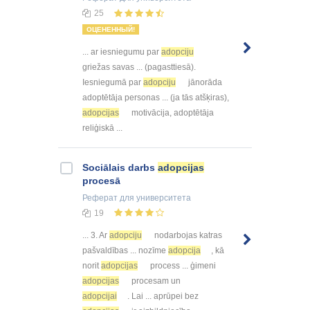
25
ОЦЕНЕННЫЙ!
... ar iesniegumu par
adopciju
griežas savas ... (pagasttiesā).
Iesniegumā par
adopciju
jānorāda
adoptētāja personas ... (ja tās atšķiras),
adopcijas
motivācija, adoptētāja
reliģiskā ...
Sociālais darbs
adopcijas
procesā
Реферат
для университета
19
... 3. Ar
adopciju
nodarbojas katras
pašvaldības ... nozīme
adopcija
, kā
norit
adopcijas
process ... ģimeni
adopcijas
procesam un
adopcijai
. Lai ... aprūpei bez