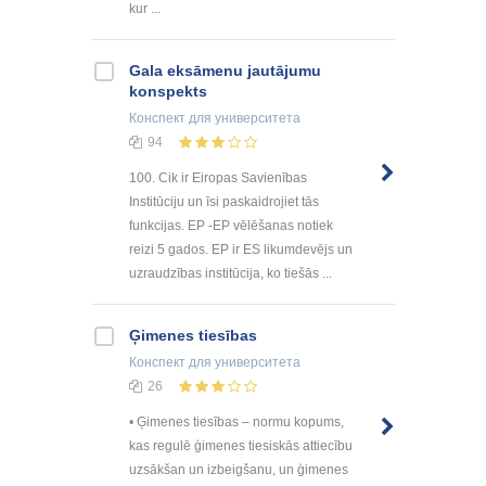
kur ...
Gala eksāmenu jautājumu
konspekts
Конспект
для университета
94
100. Cik ir Eiropas Savienības
Institūciju un īsi paskaidrojiet tās
funkcijas. EP -EP vēlēšanas notiek
reizi 5 gados. EP ir ES likumdevējs un
uzraudzības institūcija, ko tiešās ...
Ģimenes tiesības
Конспект
для университета
26
• Ģimenes tiesības – normu kopums,
kas regulē ģimenes tiesiskās attiecību
uzsākšan un izbeigšanu, un ģimenes