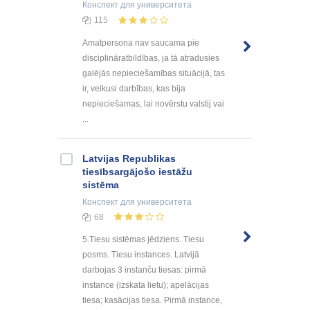
Конспект
для университета
115
Amatpersona nav saucama pie
disciplināratbildības, ja tā atradusies
galējās nepieciešamības situācijā, tas
ir, veikusi darbības, kas bija
nepieciešamas, lai novērstu valstij vai
...
Latvijas Republikas
tiesībsargājošo iestāžu
sistēma
Конспект
для университета
68
5.Tiesu sistēmas jēdziens. Tiesu
posms. Tiesu instances. Latvijā
darbojas 3 instanču tiesas: pirmā
instance (izskata lietu); apelācijas
tiesa; kasācijas tiesa. Pirmā instance,