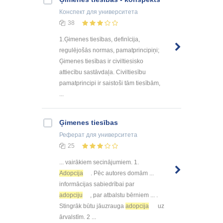
Конспект
для университета
38
1.Ģimenes tiesības, definīcija,
regulējošās normas, pamatprincipiņi;
Ģimenes tiesības ir civiltiesisko
attiecību sastāvdaļa. Civiltiesību
pamatprincipi ir saistoši tām tiesībām,
...
Ģimenes tiesības
Реферат
для университета
25
... vairākiem secinājumiem. 1.
Adopcija
. Pēc autores domām ...
informācijas sabiedrībai par
adopciju
, par atbalstu bērniem ... .
Stingrāk būtu jāuzrauga
adopcija
uz
ārvalstīm. 2 ...