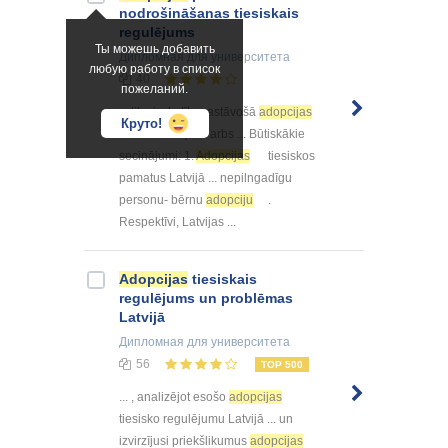
nodrošināšanas tiesiskais
regulējums
Ты можешь добавить
Дипломная
для университета
любую работу в список
40
пожеланий.
... tika izskatīta pastāvošā
adopcijas
Круто!
kārtība Latvijā. Darbs ... Būtiskākie
secinājumi: 1.
Adopcijas
tiesiskos
pamatus Latvijā ... nepilngadīgu
personu- bērnu
adopciju
.
Respektīvi, Latvijas ...
Adopcijas
tiesiskais
regulējums un problēmas
Latvijā
Дипломная
для университета
56
TOP 500
... , analizējot esošo
adopcijas
tiesisko regulējumu Latvijā ... un
izvirzījusi priekšlikumus
adopcijas