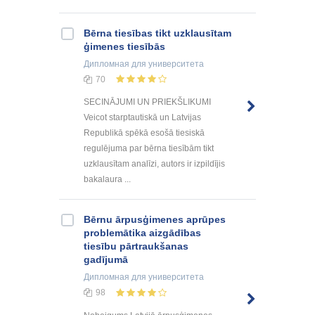
Bērna tiesības tikt uzklausītam
ģimenes tiesībās
Дипломная
для университета
70
SECINĀJUMI UN PRIEKŠLIKUMI
Veicot starptautiskā un Latvijas
Republikā spēkā esošā tiesiskā
regulējuma par bērna tiesībām tikt
uzklausītam analīzi, autors ir izpildījis
bakalaura ...
Bērnu ārpusģimenes aprūpes
problemātika aizgādības
tiesību pārtraukšanas
gadījumā
Дипломная
для университета
98