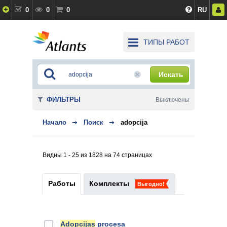
0
0
0
RU
ТИПЫ РАБОТ
Искать
ФИЛЬТРЫ
Выключены
Начало
Поиск
adopcija
Видны 1 - 25 из 1828 на 74 страницах
Работы
Комплекты
Выгодно!
Adopcijas
procesa