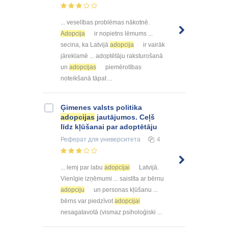
... veselības problēmas nākotnē.
Adopcija
ir nopietns lēmums ...
secina, ka Latvijā
adopcija
ir vairāk
jāreklamē ... adoptētāju raksturošanā
un
adopcijas
piemērotības
noteikšanā tāpat ...
Ģimenes valsts politika
adopcijas
jautājumos. Ceļš
līdz kļūšanai par adoptētāju
Реферат
для университета
4
... lemj par labu
adopcijai
Latvijā.
Vienīgie izņēmumi ... saistīta ar bērnu
adopciju
un personas kļūšanu ...
bērns var piedzīvot
adopcijai
nesagatavotā (vismaz psiholoģiski ...