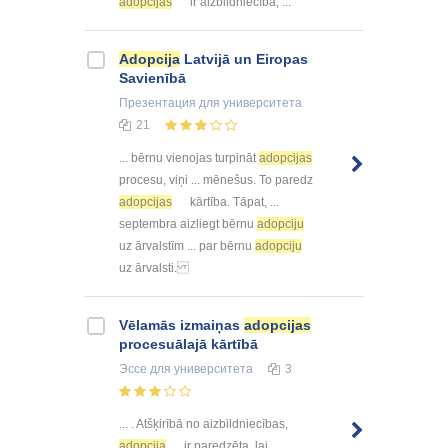
adopcijas
ir aizbildniecība, ...
Adopcija
Latvijā un Eiropas
Savienībā
Презентация
для университета
21
... bērnu vienojas turpināt
adopcijas
procesu, viņi ... mēnešus. To paredz
adopcijas
kārtība. Tāpat, ...
septembra aizliegt bērnu
adopciju
uz ārvalstīm ... par bērnu
adopciju
uz ārvalsti.
Vēlamās izmaiņas
adopcijas
procesuālajā kārtībā
Эссе
для университета
3
... . Atšķirībā no aizbildniecības,
adopcija
ir paredzēta, lai ...