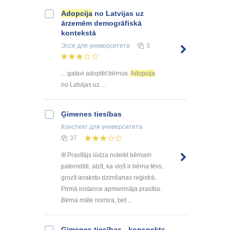
Adopcija
no Latvijas uz
ārzemēm demogrāfiskā
kontekstā
Эссе
для университета
3
... gatavi adoptēt bērnus.
Adopcija
no Latvijas uz ...
Ģimenes tiesības
Конспект
для университета
37
III Prasītājs lūdza noteikt bērnam
paternitāti, atzīt, ka viņš ir bērna tēvs,
grozīt ierakstu dzimšanas reģistrā.
Pirmā instance apmierināja prasību.
Bērna māte nomira, bet ...
Ģimenes tiesības - konspekts