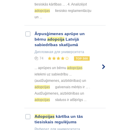
tiesiskās kārtības ... . 4. Analizējot
adopcijas
tiesisko reglamentāciju
un ...
Ārpusģimenes aprūpe un
bērnu
adopcija
Latvijā
sabiedrības skatījumā
Дипломная
для университета
74
TOP 500
... aprūpes un bērnu
adopcijas
ietekmi uz sabiedrību ...
(audžuģimenes, aizbildnības) un
adopcijas
galvenais mērķis ir ... .
Audžuģimenes, aizbildnības un
adopcijas
statuss ir atšķirīgs ...
Adopcijas
kārtība un tās
tiesiskais regulējums
Реферат
для университета