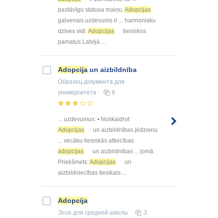
pastāvīgu statusa maiņu.
Adopcijas
galvenais uzdevums ir ... harmonisku
dzīves vidi.
Adopcijas
tiesiskos
pamatus Latvijā ...
Adopcija
un aizbildnība
Образец документа
для
университета
6
... uzdevumus: • Noskaidrot
Adopcijas
un aizbildnības jēdzienu
... vecāku tiesiskās attiecības
adopcijas
un aizbildnības ... jomā.
Priekšmets:
Adopcijas
un
aizbildniecības tiesikais ...
Adopcija
Эссе
для средней школы
3