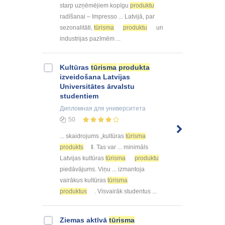
starp uzņēmējiem kopīgu
produktu
radīšanai – Impresso ... Latvijā, par
sezonalitāti,
tūrisma
produktu
un
industrijas pazīmēm ...
Kultūras
tūrisma
produkta
izveidošana Latvijas
Universitātes ārvalstu
studentiem
Дипломная
для университета
50
... skaidrojums „kultūras
tūrisma
produkts
‖. Tas var ... minimāls
Latvijas kultūras
tūrisma
produktu
piedāvājums. Viņu ... izmantoja
vairākus kultūras
tūrisma
produktus
. Visvairāk studentus ...
Ziemas aktīvā
tūrisma