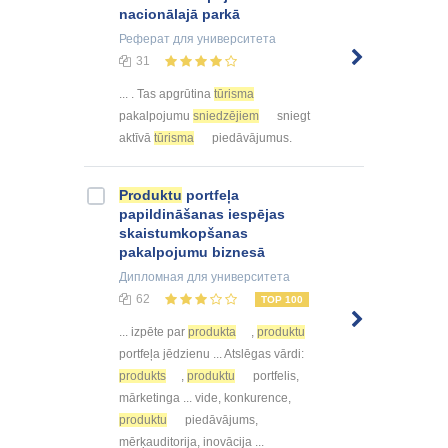
nacionālajā parkā
Реферат
для университета
31
... . Tas apgrūtina
tūrisma
pakalpojumu
sniedzējiem
sniegt
aktīvā
tūrisma
piedāvājumus.
Produktu
portfeļa
papildināšanas iespējas
skaistumkopšanas
pakalpojumu biznesā
Дипломная
для университета
62
TOP 100
... izpēte par
produkta
,
produktu
portfeļa jēdzienu ... Atslēgas vārdi:
produkts
,
produktu
portfelis,
mārketinga ... vide, konkurence,
produktu
piedāvājums,
mērķauditorija, inovācija ...