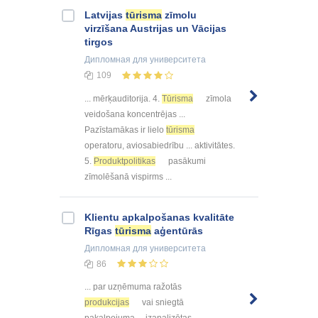
Latvijas
tūrisma
zīmolu
virzīšana Austrijas un Vācijas
tirgos
Дипломная
для университета
109
... mērķauditorija. 4.
Tūrisma
zīmola
veidošana koncentrējas ...
Pazīstamākas ir lielo
tūrisma
operatoru, aviosabiedrību ... aktivitātes.
5.
Produktpolitikas
pasākumi
zīmolēšanā vispirms ...
Klientu apkalpošanas kvalitāte
Rīgas
tūrisma
aģentūrās
Дипломная
для университета
86
... par uzņēmuma ražotās
produkcijas
vai sniegtā