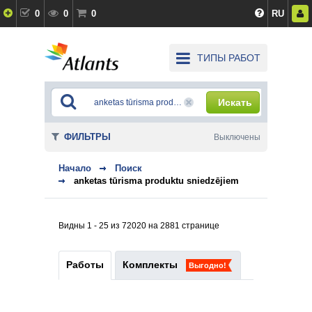
0
0
0
RU
ТИПЫ РАБОТ
Искать
ФИЛЬТРЫ
Выключены
Начало
Поиск
anketas tūrisma produktu sniedzējiem
Видны 1 - 25 из 72020 на 2881 странице
Работы
Комплекты
Выгодно!