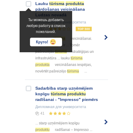
Lauku
tūrisma
produkta
pārdošanas veicināšana
Ludzas novadā
Ты можешь добавить
Дипломная
для университета
любую работу в список
67
TOP 500
пожеланий.
... iespējas
tūrisma
veicināšanai.
Круто!
Lauku
tūrisms
ir ... Tomēr
pašreizējās
tūrisma
stratēģijas un
infrastruktūra ... lauku
tūrisma
produkta
veicināšanas iespējas,
novērtēt pašreizējo
tūrisma
...
Sadarbība starp uzņēmējiem
kopīgu
tūrisma
produktu
radīšanai - "Impresso" piemērs
Дипломная
для университета
41
... starp uzņēmējiem kopīgu
produktu
radīšanai – Impresso ...