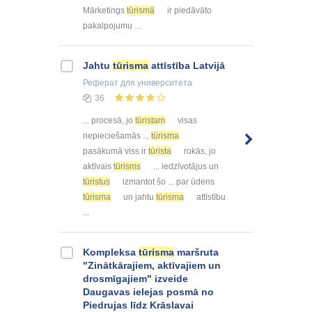
Mārketings
tūrismā
ir piedāvāto
pakalpojumu ...
Jahtu
tūrisma
attīstība Latvijā
Реферат
для университета
36
... procesā, jo
tūristam
visas
nepieciešamās ...
tūrisma
pasākumā viss ir
tūrista
rokās, jo
aktīvais
tūrisms
... iedzīvotājus un
tūristus
izmantot šo ... par ūdens
tūrisma
un jahtu
tūrisma
attīstību
...
Kompleksa
tūrisma
maršruta
"Zinātkārajiem, aktīvajiem un
drosmīgajiem" izveide
Daugavas ielejas posmā no
Piedrujas līdz Krāslavai