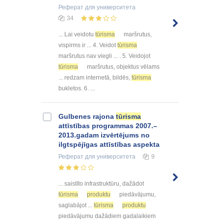
Реферат
для университета
34
... Lai veidotu
tūrisma
maršrutus,
vispirms ir ... 4. Veidot
tūrisma
maršrutus nav viegli ... . 5. Veidojot
tūrisma
maršrutus, objektus vēlams
... redzam internetā, bildēs,
tūrisma
bukletos. 6. ...
Gulbenes rajona
tūrisma
attīstības programmas 2007.–
2013.gadam izvērtējums no
ilgtspējīgas attīstības aspekta
Реферат
для университета
9
... saistīto infrastruktūru, dažādot
tūrisma
produktu
piedāvājumu,
saglabājot ...
tūrisma
produktu
piedāvājumu dažādiem gadalaikiem