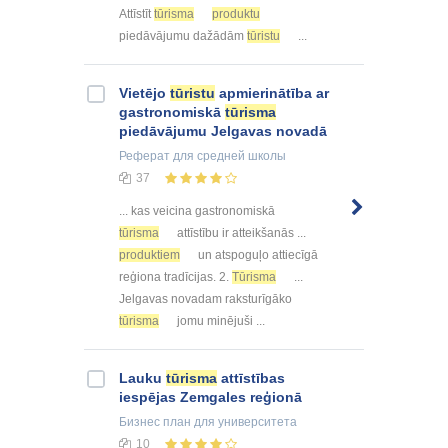
Attīstīt
tūrisma
produktu
piedāvājumu dažādām
tūristu
...
Vietējo
tūristu
apmierinātība ar
gastronomiskā
tūrisma
piedāvājumu Jelgavas novadā
Реферат
для средней школы
37
... kas veicina gastronomiskā
tūrisma
attīstību ir atteikšanās ...
produktiem
un atspoguļo attiecīgā
reģiona tradīcijas. 2.
Tūrisma
...
Jelgavas novadam raksturīgāko
tūrisma
jomu minējuši ...
Lauku
tūrisma
attīstības
iespējas Zemgales reģionā
Бизнес план
для университета
10