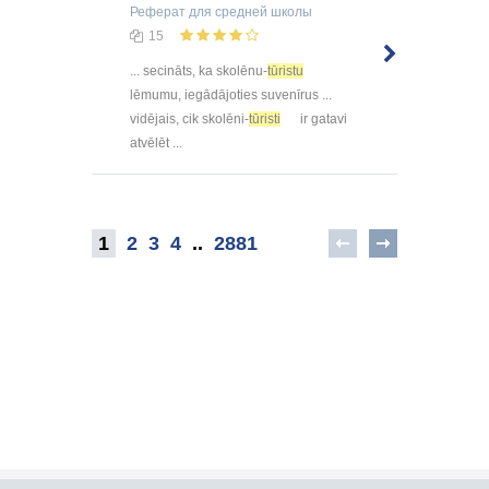
Реферат
для средней школы
15
... secināts, ka skolēnu-
tūristu
lēmumu, iegādājoties suvenīrus ...
vidējais, cik skolēni-
tūristi
ir gatavi
atvēlēt ...
1
2
3
4
..
2881