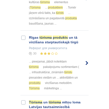
kultūras
tūrisma
elementus
(
Tūrisma
...
produktiem
. Tomēr
jāņem vērā fakts, ka
tūrists
...
izzināsšana un pagatavotā
produkta
baudīšana, jaunas ...
Rīgas
tūrisma
produkts
un tā
virzīšana starptautiskajā tirgū
Реферат
для университета
30
... pieejamai, jābūt noteiktam
tūrisma
pakalpojumu sortimentam (
... infrastruktūrai, zināmām
tūristu
piesaistes vietām un ... aktivitātēm un
produktu
virzīšanas metodēm.
Tūrisma
mārketinga ...
Tūrisma
un
tūrisma
mītņu loma
Latvijas tautsaimniecībā