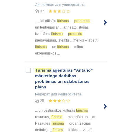
Дипломная
для университета
37
... , lai attīstītu
tūrisma
produktus
un teritorijas ar ... ar neatbilstošas
kvalitātes
tūrisma
produktu
piedāvājumu, izteiktu ... mērķis – izpētīt
tūrisma
un
tūrisma
mītņu
ekonomiskos ...
Tūrisma
aģentūras "Antario"
mārketinga darbības
problēmas un uzlabošanas
plāns
Реферат
для университета
25
... un vēsturiskos kultūras
tūrisma
resursus,
tūrisma
materiālo un ... ar
Pasaules
Tūrisma
organizācijas
definīciju „
tūrisms
ir tādu ... vieta”.