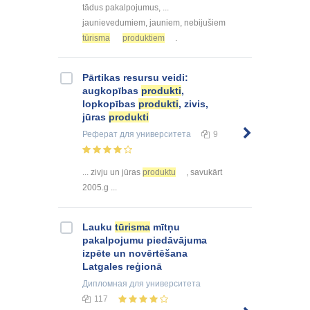
tādus pakalpojumus, ...
jaunievedumiem, jauniem, nebijušiem
tūrisma
produktiem
.
Pārtikas resursu veidi:
augkopības
produkti
,
lopkopības
produkti
, zivis,
jūras
produkti
Реферат
для университета
9
... zivju un jūras
produktu
, savukārt
2005.g ...
Lauku
tūrisma
mītņu
pakalpojumu piedāvājuma
izpēte un novērtēšana
Latgales reģionā
Дипломная
для университета
117