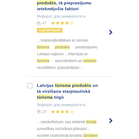
produkts
, tā pieprasījumu
ietekmējošie faktori
Реферат
для университета
47
ОЦЕНЕННЫЙ!
... vispiesātinātākais ar ziemas
tūrisma
produktu
piedāvājumu
Latvijas reģions ... intervijas ar
tūrisma
speciālistiem un
anketas
rezultātiem, populārākais ...
Latvijas
tūrisma
produkts
un
tā virzīšana starptautiskā
tūrisma
tirgū
Реферат
для университета
25
... raksturlielumi, kas ietekmē
tūrista
uzvedības iniciatīvas plānojot ...
nozīmē nodrošināt ārvalstu
tūristiem