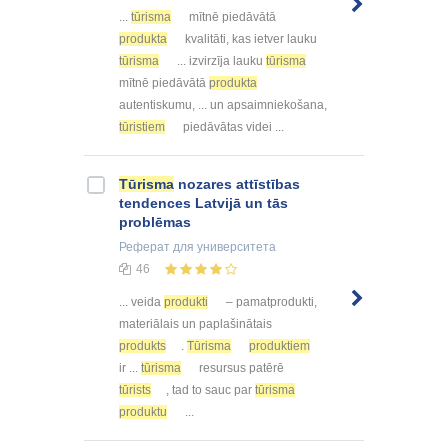
...
tūrisma
mītnē piedāvātā
produkta
kvalitāti, kas ietver lauku
tūrisma
... izvirzīja lauku
tūrisma
mītnē piedāvātā
produkta
autentiskumu, ... un apsaimniekošana,
tūristiem
piedāvātas videi ...
Tūrisma
nozares attīstības
tendences Latvijā un tās
problēmas
Реферат
для университета
46
... veida
produkti
– pamatprodukti,
materiālais un paplašinātais
produkts
.
Tūrisma
produktiem
ir ...
tūrisma
resursus patērē
tūrists
, tad to sauc par
tūrisma
produktu
...