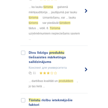
... ka lauku
tūrisma
galvenā
mērķauditorija ... jautājumā par lauku
tūrisma
izmantošanu, var ... lauku
tūrisms
var piedāvāt
tūristiem
tādus ... vidē. 8.
Tūrisma
uzņēmēmumiem nepieciešams saviem
...
Divu līdzīgu
produktu
tiešsaistes mārketinga
salīdzinājums
Конспект
для университета
11
... darbības kvalitāti un
produktiem
,
jo tas lielā ...
Tūristu
rīcību ietekmējošie
faktori