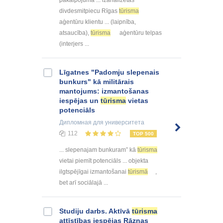
pakalpojuma ... izanalizētas
divdesmitpiecu Rīgas
tūrisma
aģentūru klientu ... (laipnība,
atsaucība),
tūrisma
aģentūru telpas
(interjers ...
Līgatnes "Padomju slepenais
bunkurs" kā militārais
mantojums: izmantošanas
iespējas un
tūrisma
vietas
potenciāls
Дипломная
для университета
112
TOP 500
... slepenajam bunkuram” kā
tūrisma
vietai piemīt potenciāls ... objekta
ilgtspējīgai izmantošanai
tūrismā
,
bet arī sociālajā ...
Studiju darbs. Aktīvā
tūrisma
attīstības iespējas Rāznas