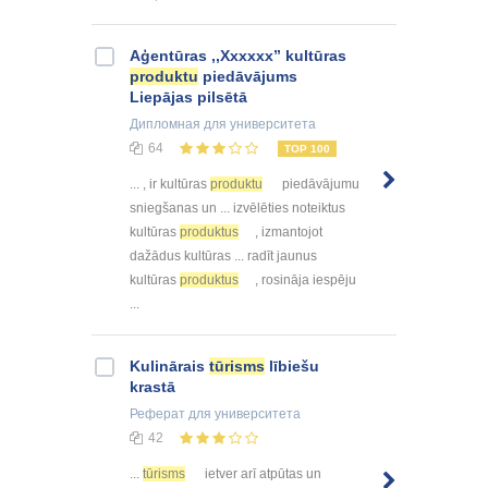
Aģentūras ,,Xxxxxx” kultūras
produktu
piedāvājums
Liepājas pilsētā
Дипломная
для университета
64
TOP 100
... , ir kultūras
produktu
piedāvājumu
sniegšanas un ... izvēlēties noteiktus
kultūras
produktus
, izmantojot
dažādus kultūras ... radīt jaunus
kultūras
produktus
, rosināja iespēju
...
Kulinārais
tūrisms
lībiešu
krastā
Реферат
для университета
42
...
tūrisms
ietver arī atpūtas un