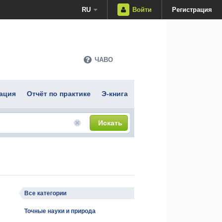
RU
Войти
Регистрация
ЧАВО
ация
Отчёт по практике
Э-книга
Искать
Все категории
Точные науки и природа