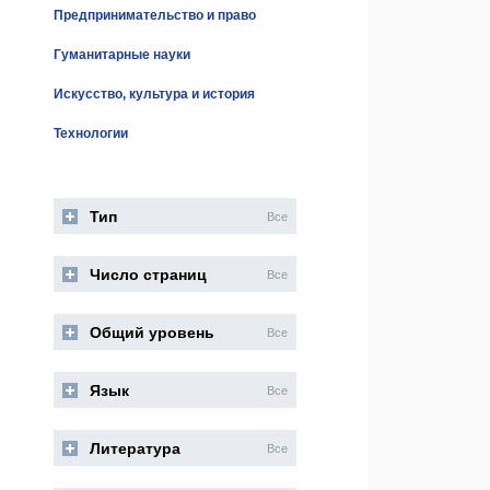
Предпринимательство и право
Гуманитарные науки
Искусство, культура и история
Технологии
Тип
Все
Число страниц
Все
Общий уровень
Все
Язык
Все
Литература
Все