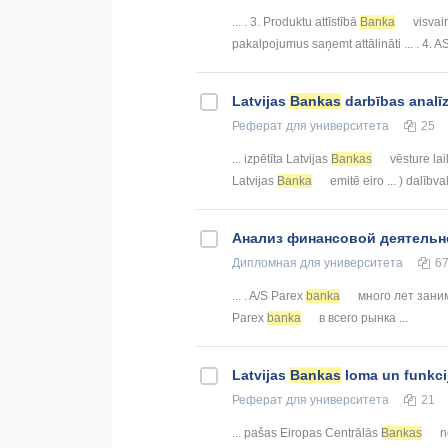
... . 3. Produktu attīstībā
Banka
visvair
pakalpojumus saņemt attālināti ... . 4. 
Latvijas
Bankas
darbības analī
Реферат
для университета
25
... izpētīta Latvijas
Bankas
vēsture lai
Latvijas
Banka
emitē eiro ... ) dalībv
Анализ финансовой деятельно
Дипломная
для университета
6
... . A/S Parex
banka
много лет заним
Parex
banka
в всего рынка ...
Latvijas
Bankas
loma un funkci
Реферат
для университета
21
... pašas Eiropas Centrālās
Bankas
no