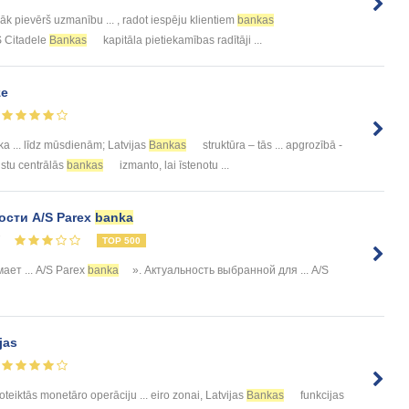
āk pievērš uzmanību ... , radot iespēju klientiem
bankas
AS Citadele
Bankas
kapitāla pietiekamības radītāji ...
ze
ka ... līdz mūsdienām; Latvijas
Bankas
struktūra – tās ... apgrozībā -
alstu centrālās
bankas
izmanto, lai īstenotu ...
сти A/S Parex
banka
7
TOP 500
ает ... A/S Parex
banka
». Актуальность выбранной для ... A/S
jas
teiktās monetāro operāciju ... eiro zonai, Latvijas
Bankas
funkcijas