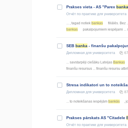
Prakses vieta - AS "Parex
bank
Отчёт по практике
для университета
... , tagad notiek
bankas
filiālēs. Bez .
bankas
pakalpojumiem iespējami ... 
SEB
banka
- finanšu pakalpoju
Дипломная
для университета
6
... savstarpēji ciešāku Latvijas
Bankas
finanšu resursus ... finanšu resursu atb
Stresa indikatori un to noteikš
Дипломная
для университета
8
... to noteikšanas iespējām
bankās
, 
Prakses pārskats AS "Citadele
Отчёт по практике
для университета