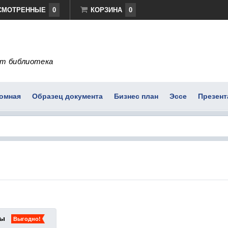
СМОТРЕННЫЕ
0
КОРЗИНА
0
т библиотека
омная
Образец документа
Бизнес план
Эссе
Презент
ты
Выгодно!