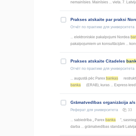
nemainīsies. Mainīsies ... vieta. 7. Latvi
Prakses atskaite par praksi No
Отчёт по практике
для университета
... elektroniskie pakalpojumi Nordea
ba
pakalpojumiem un konsultācijām ... kon
Prakses atskaite Citadeles
ban
Отчёт по практике
для университета
... augustā pēc Parex
bankas
restrukt
banka
(ERAB), kuras ... Express kred
Grāmatvedības organizācija a/
Реферат
для университета
33
... sabiedrība „ Parex
banka
”, sasnieg
darba ... grāmatvedības standarti Latvij