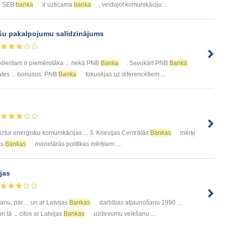
ka SEB
banka
ir uzticama
banka
, veidojot komunikāciju ...
šu pakalpojumu salīdzinājums
klientam ir piemērotāka ... nekā PNB
Banka
. Savukārt PNB
Bankā
tātes ... bonusus. PNB
Banka
fokusējas uz diferencētiem ...
ztur enerģisku komunikācijas ... 3. Krievijas Centrālās
Bankas
mērķi
as
Bankas
monetārās politikas mērķiem ...
jas
nu, par ... un ar Latvijas
Bankas
darbības atjaunošanu 1990 ...
 tā ... citos ar Latvijas
Bankas
uzdevumu veikšanu ...