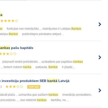
ka
as
funkcijas nav mainījušās ... mainījusies ir Latvijas
Bankas
atvijas
Bankai
publicētajos pārskatos iekļaut ...
ankas
pašu kapitāls
pieprasīt veidot pretciklisko ... uzskatāms par papildus
bankas
.. lieliem riskiem
banka
pakļauta.
Bankai
ir jāspēj ...
de investīciju produktiem SEB
bankā
Latvijā
23
TOP 500
edāvāt plašs ... uzmanība gan pašiem
bankas
investīciju produktiem,
 procedūras ... , kas ietekmē
bankas
darbību, no ...