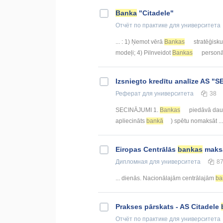
Banka
"Citadele"
Отчёт по практике
для университета
... : 1) Ņemot vērā
Bankas
stratēģisku 
modeļi; 4) Pilnveidot
Bankas
personāl
Izsniegto kredītu analīze AS "
Реферат
для университета
38
SECINĀJUMI 1.
Bankas
piedāvā daudz
apliecināts
bankā
) spētu nomaksāt ...
Eiropas Centrālās
bankas
maksā
Дипломная
для университета
8
... dienās. Nacionālajām centrālajām
ba
Prakses pārskats - AS Citadele
Отчёт по практике
для университета