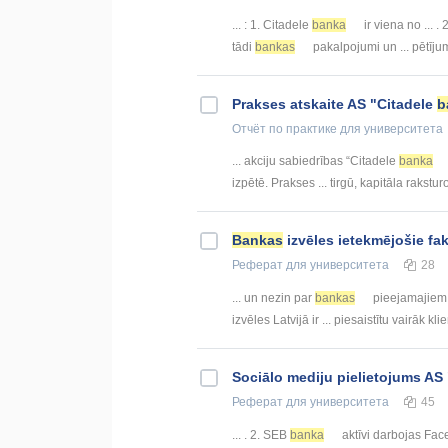
... : 1. Citadele
banka
ir viena no ... .
tādi
bankas
pakalpojumi un ... pētīju
Prakses atskaite AS "Citadele
b
Отчёт по практике
для университета
... akciju sabiedrības “Citadele
banka
izpētē. Prakses ... tirgū, kapitāla rakstu
Bankas
izvēles ietekmējošie fak
Реферат
для университета
28
... un nezin par
bankas
pieejamajiem 
izvēles Latvijā ir ... piesaistītu vairāk kli
Sociālo mediju pielietojums A
Реферат
для университета
45
... . 2. SEB
banka
aktīvi darbojas Fac