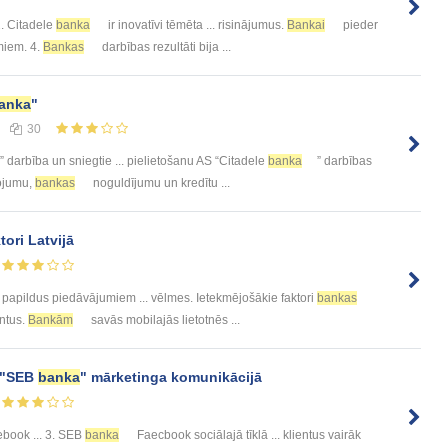
 2. Citadele
banka
ir inovatīvi tēmēta ... risinājumus.
Bankai
pieder
miem. 4.
Bankas
darbības rezultāti bija ...
anka
"
30
” darbība un sniegtie ... pielietošanu AS “Citadele
banka
” darbības
rojumu,
bankas
noguldījumu un kredītu ...
tori Latvijā
papildus piedāvājumiem ... vēlmes. Ietekmējošākie faktori
bankas
entus.
Bankām
savās mobilajās lietotnēs ...
S "SEB
banka
" mārketinga komunikācijā
ebook ... 3. SEB
banka
Faecbook sociālajā tīklā ... klientus vairāk