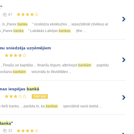
a
"
97
.. /s „Parex
banka
” noslēdza ekskluzīvu ... iepazīstināt cilvēkus ar
s „Parex
banka
” Labākās Latvijas
bankas
(the ...
mu sniedzēja uzņēmējiem
7
, Finašu un kapitāla ... finanšu tirgum, atbrīvojot
bankām
papildu
rīvošana
bankām
veicinātu to likviditātes ...
anas iespējas
bankā
7
TOP 500
jo tieši banku ... parāda to, ka
bankas
speciālisti savā darbā ...
Banka
"
32