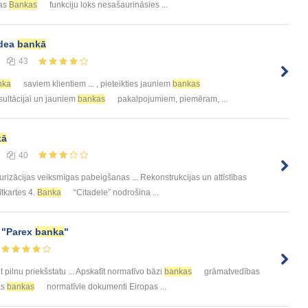
jas
Bankas
funkciju loks nesašaurināsies ...
rdea
bankā
43
nka
saviem klientiem ... , pieteikties jauniem
bankas
sultācijai un jauniem
bankas
pakalpojumiem, piemēram, ...
kā
40
urizācijas veiksmīgas pabeigšanas ... Rekonstrukcijas un attīstības
ītkartes 4.
Banka
“Citadele” nodrošina ...
s "Parex
banka
"
t pilnu priekšstatu ... Apskatīt normatīvo bāzi
bankas
grāmatvedības
as
bankas
normatīvie dokumenti Eiropas ...