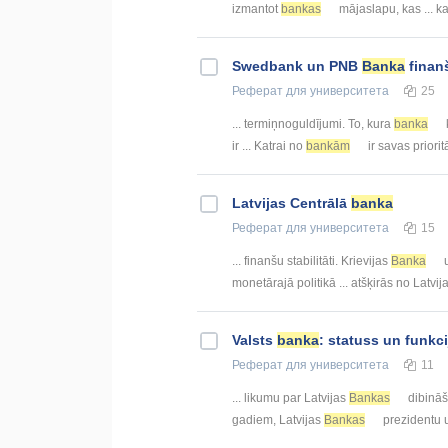
izmantot
bankas
mājaslapu, kas ... 
Swedbank un PNB
Banka
finan
Реферат
для университета
25
... termiņnoguldījumi. To, kura
banka
ir ... Katrai no
bankām
ir savas priori
Latvijas Centrālā
banka
Реферат
для университета
15
... finanšu stabilitāti. Krievijas
Banka
u
monetārajā politikā ... atšķirās no Latvij
Valsts
banka
: statuss un funkci
Реферат
для университета
11
... likumu par Latvijas
Bankas
dibināša
gadiem, Latvijas
Bankas
prezidentu un