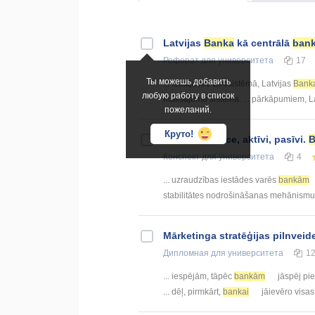
Latvijas
Banka
kā centrālā
ban
Реферат
для университета
17
Ты можешь добавить
... Iestājoties Eirosistēmā, Latvijas
Bank
любую работу в список
maksājumu sistēma. ... pārkāpumiem, L
пожеланий.
Круто!
Bankas
bilance, aktīvi, pasīvi.
B
Конспект
для университета
4
... uzraudzības iestādes varēs
bankām
stabilitātes nodrošināšanas mehānismu .
Mārketinga stratēģijas pilnvei
Дипломная
для университета
1
... iespējām, tāpēc
bankām
jāspēj pi
... dēļ, pirmkārt,
bankai
jāievēro visas