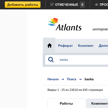
Добавить работы
ОТМЕЧЕННЫЕ
0
ПРО
интерне
Реферат
Конспект
Дипл
Начало
Поиск
banka
Видны 1 - 25 из 23618 на 945 страницах
Работы
Комплек