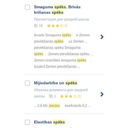
Smaguma
spēks
. Brīvās
krišanas
spēks
Презентация
для средней школы
16
Ievads Smaguma
spēks
ir Zemes
pievilkšanās
spēks
uz Zemes ...
pievilkšanas spēku Smaguma
spēks
Zemes pievilkšanas spēku ...
Zemes izraisītais smaguma
spēks
.
Izsakot Zemes pievilkšanas ...
Mijiedarbība un
spēks
Образец документа
для средней
школы
1
... 2,6 kN ,
berzes
koeficients 0,2 ...
Elastības
spēks