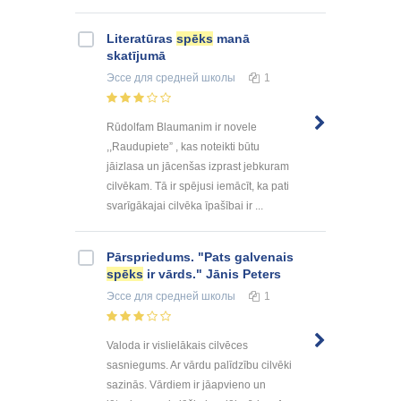
Literatūras
spēks
manā
skatījumā
Эссе
для средней школы
1
Rūdolfam Blaumanim ir novele
,,Raudupiete” , kas noteikti būtu
jāizlasa un jācenšas izprast jebkuram
cilvēkam. Tā ir spējusi iemācīt, ka pati
svarīgākajai cilvēka īpašībai ir ...
Pārspriedums. "Pats galvenais
spēks
ir vārds." Jānis Peters
Эссе
для средней школы
1
Valoda ir vislielākais cilvēces
sasniegums. Ar vārdu palīdzību cilvēki
sazinās. Vārdiem ir jāapvieno un