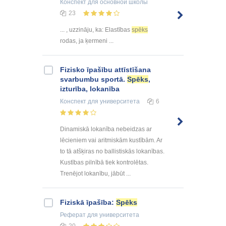
Конспект
для основной школы
23
... , uzzināju, ka: Elastības
spēks
rodas, ja ķermeni ...
Fizisko īpašību attīstīšana
svarbumbu sportā.
Spēks
,
izturība, lokanība
Конспект
для университета
6
Dinamiskā lokanība nebeidzas ar
lēcieniem vai aritmiskām kustībām. Ar
to tā atšķiras no ballistiskās lokanības.
Kustības pilnībā tiek kontrolētas.
Trenējot lokanību, jābūt ...
Fiziskā īpašība:
Spēks
Реферат
для университета
20