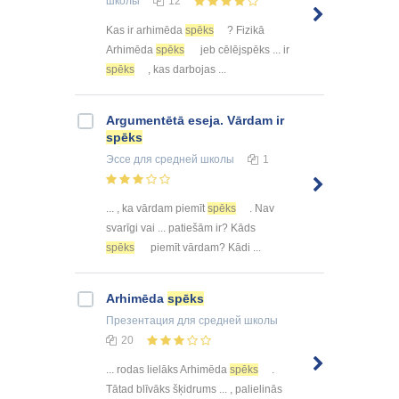
школы
12
Kas ir arhimēda
spēks
? Fizikā
Arhimēda
spēks
jeb cēlējspēks ... ir
spēks
, kas darbojas ...
Argumentētā eseja. Vārdam ir
spēks
Эссе
для средней школы
1
... , ka vārdam piemīt
spēks
. Nav
svarīgi vai ... patiešām ir? Kāds
spēks
piemīt vārdam? Kādi ...
Arhimēda
spēks
Презентация
для средней школы
20
... rodas lielāks Arhimēda
spēks
.
Tātad blīvāks šķidrums ... , palielinās