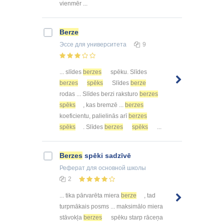
vienmēr ...
Berze
Эссе
для университета
9
... slīdes
berzes
spēku. Slīdes
berzes
spēks
Slīdes
berze
rodas ... Slīdes berzi raksturo
berzes
spēks
, kas bremzē ...
berzes
koeficientu, palielinās arī
berzes
spēks
. Slīdes
berzes
spēks
...
Berzes
spēki sadzīvē
Реферат
для основной школы
2
... tika pārvarēta miera
berze
, tad
turpmākais posms ... maksimālo miera
stāvokļa
berzes
spēku starp rāceņa