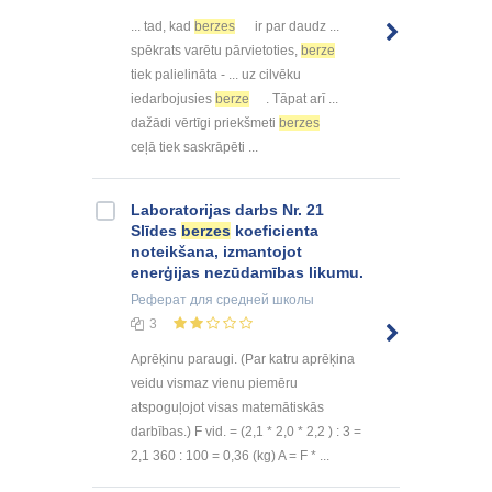
... tad, kad
berzes
ir par daudz ...
spēkrats varētu pārvietoties,
berze
tiek palielināta - ... uz cilvēku
iedarbojusies
berze
. Tāpat arī ...
dažādi vērtīgi priekšmeti
berzes
ceļā tiek saskrāpēti ...
Laboratorijas darbs Nr. 21
Slīdes
berzes
koeficienta
noteikšana, izmantojot
enerģijas nezūdamības likumu.
Реферат
для средней школы
3
Aprēķinu paraugi. (Par katru aprēķina
veidu vismaz vienu piemēru
atspoguļojot visas matemātiskās
darbības.) F vid. = (2,1 * 2,0 * 2,2 ) : 3 =
2,1 360 : 100 = 0,36 (kg) A = F * ...