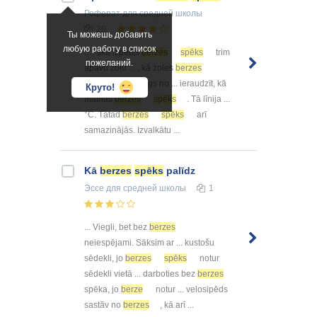
Реферат
для средней школы
20
Ты можешь добавить
любую работу в список
... , tika izpētīts
berzes
spēks
trim
пожеланий.
apavu zoļu ... , kā zoles
berzes
spēks
ir atkarīgs no ... ieraudzīt, kā
Круто!
mainās
berzes
spēks
. Tā līnija ...
°C. Tātad
berzes
spēks
arī
samazinājās. Izvalkātu ...
Kā
berzes
spēks
palīdz
Эссе
для средней школы
1
... Viegli, bet bez
berzes
neiespējami. Sāksim ar ... kustošu
sēdekli, jo
berzes
spēks
notur
sēdekli vietā ... darboties bez
berzes
spēka, jo
berze
notur ... velosipēds
sastāv no
berzes
, kā arī ...