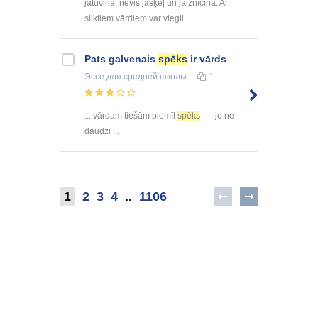
jātuvina, nevis jāšķeļ un jāiznīcina. Ar
sliktiem vārdiem var viegli ...
Pats galvenais
spēks
ir vārds
Эссе
для средней школы
1
... vārdam tiešām piemīt
spēks
, jo ne
daudzi ...
1
2
3
4
..
1106