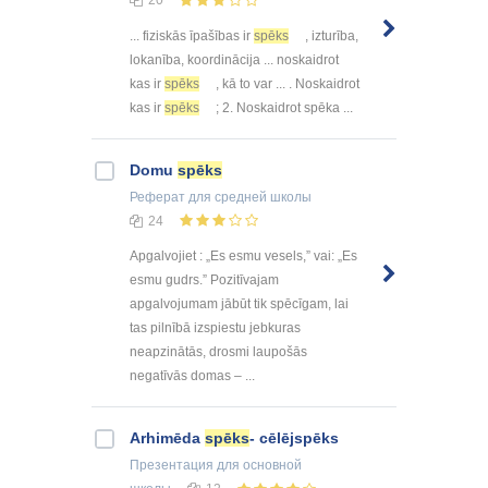
... fiziskās īpašības ir
spēks
, izturība,
lokanība, koordinācija ... noskaidrot
kas ir
spēks
, kā to var ... . Noskaidrot
kas ir
spēks
; 2. Noskaidrot spēka ...
Domu
spēks
Реферат
для средней школы
24
Apgalvojiet : „Es esmu vesels,” vai: „Es
esmu gudrs.” Pozitīvajam
apgalvojumam jābūt tik spēcīgam, lai
tas pilnībā izspiestu jebkuras
neapzinātās, drosmi laupošās
negatīvās domas – ...
Arhimēda
spēks
- cēlējspēks
Презентация
для основной