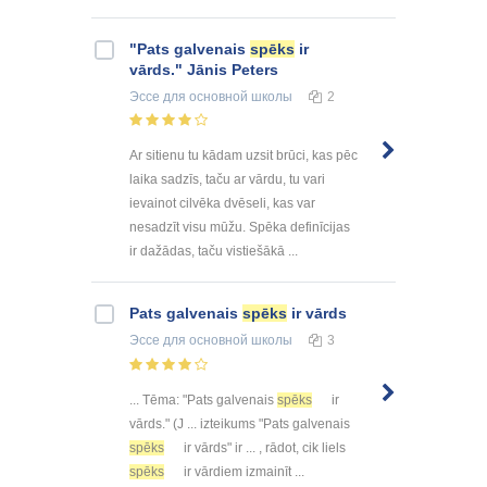
"Pats galvenais
spēks
ir
vārds." Jānis Peters
Эссе
для основной школы
2
Ar sitienu tu kādam uzsit brūci, kas pēc
laika sadzīs, taču ar vārdu, tu vari
ievainot cilvēka dvēseli, kas var
nesadzīt visu mūžu. Spēka definīcijas
ir dažādas, taču vistiešākā ...
Pats galvenais
spēks
ir vārds
Эссе
для основной школы
3
... Tēma: "Pats galvenais
spēks
ir
vārds." (J ... izteikums "Pats galvenais
spēks
ir vārds" ir ... , rādot, cik liels
spēks
ir vārdiem izmainīt ...