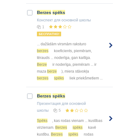
Berzes
spēks
Конспект
для основной школы
1
БЕСПЛАТНО!
... dažādām virsmām raksturo
berzes
koeficients, piemēram,
tērauds ... noderīga, gan kaitīga.
Berze
ir noderīga, piemēram ... ir
maza
berze
), miera stāvokļa
berzes
spēks
liek priekšmetiem ...
Berzes
spēks
Презентация
для основной
школы
5
Spēks
, kas rodas vienam ... kustības
virzienam.
Berzes
spēks
kavē
kustību.
Berzes
spēks
rodas