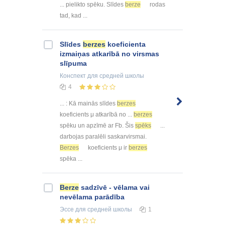
... pielikto spēku. Slīdes
berze
rodas
tad, kad ...
Slīdes
berzes
koeficienta
izmaiņas atkarībā no virsmas
slīpuma
Конспект
для средней школы
4
... : Kā mainās slīdes
berzes
koeficients μ atkarībā no ...
berzes
spēku un apzīmē ar Fb. Šis
spēks
...
darbojas paralēli saskarvirsmai.
Berzes
koeficients μ ir
berzes
spēka ...
Berze
sadzīvē - vēlama vai
nevēlama parādība
Эссе
для средней школы
1