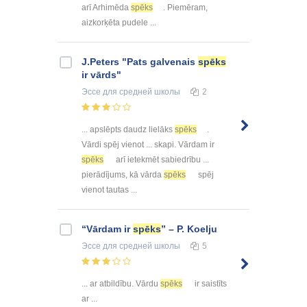
arī Arhimēda
spēks
. Piemēram,
aizkorķēta pudele ...
J.Peters "Pats galvenais
spēks
ir vārds"
Эссе
для средней школы
2
... apslēpts daudz lielāks
spēks
.
Vārdi spēj vienot ... skapi. Vārdam ir
spēks
arī ietekmēt sabiedrību ...
pierādījums, kā vārda
spēks
spēj
vienot tautas ...
“Vārdam ir
spēks
” – P. Koelju
Эссе
для средней школы
5
... ar atbildību. Vārdu
spēks
ir saistīts
ar ...