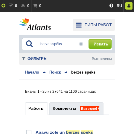
0
0
0
RU
ТИПЫ РАБОТ
Искать
ФИЛЬТРЫ
Выключены
Начало
Поиск
berzes spēks
Видны 1 - 25 из 27641 на 1106 страницах
Работы
Комплекты
Выгодно!
Apavu zole un
berzes
spēks