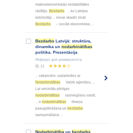
makroekonomiskās nestabilitātes
rādītājs.
Bezdarbs
, ko Latvijas
iedzīvotāji ... nevar skaidri zināt.
Bezdarbs
– sociāli ekonomiska ...
Bezdarbs
Latvijā: struktūra,
dinamika un
nodarbinātības
politika. Prezentācija
Реферат
для университета
32
... vakancēm, sadarboties ar
Nodarbinātības
Valsts aģentūru, ...
Lai veicinātu pilnīgas
nodarbinātības
sasniegšanu valstī,
... ir
nodarbinātības
līmeņa
paaugstināšana un
bezdarba
samazināšana ...
Nodarbinātība
un
bezdarbs