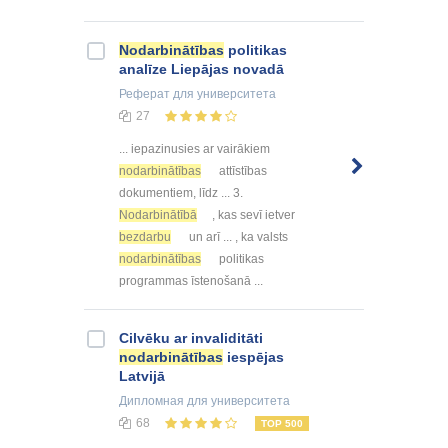
Nodarbinātības
politikas
analīze Liepājas novadā
Реферат
для университета
27
... iepazinusies ar vairākiem
nodarbinātības
attīstības
dokumentiem, līdz ... 3.
Nodarbinātībā
, kas sevī ietver
bezdarbu
un arī ... , ka valsts
nodarbinātības
politikas
programmas īstenošanā ...
Cilvēku ar invaliditāti
nodarbinātības
iespējas
Latvijā
Дипломная
для университета
68
TOP 500