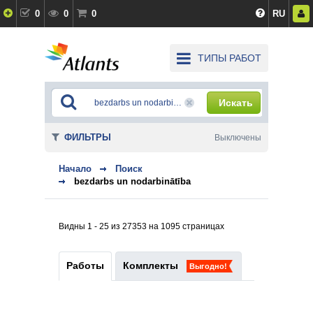
0
0
0
RU
ТИПЫ РАБОТ
Искать
ФИЛЬТРЫ
Выключены
Начало
Поиск
bezdarbs un nodarbinātība
Видны 1 - 25 из 27353 на 1095 страницах
Работы
Комплекты
Выгодно!