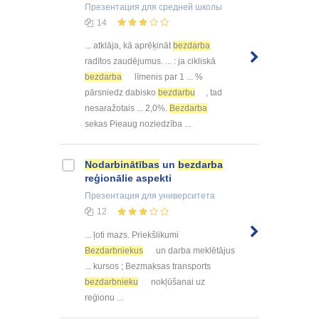
Презентация
для средней школы
14
... atklāja, kā aprēķināt
bezdarba
radītos zaudējumus. ... : ja cikliskā
bezdarba
līmenis par 1 ... %
pārsniedz dabisko
bezdarbu
, tad
nesaražotais ... 2,0%.
Bezdarba
sekas Pieaug noziedzība ...
Nodarbinātības
un
bezdarba
reģionālie aspekti
Презентация
для университета
12
... ļoti mazs. Priekšlikumi
Bezdarbniekus
un darba meklētājus
... kursos ; Bezmaksas transports
bezdarbnieku
nokļūšanai uz
reģionu ...