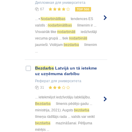
Дипломная
для университета
67
TOP 500
... •
Nodarbinātības
tendences ES
valstīs :
nodarbinātības
līmenim ir ...
Visvairāk tike
nodarbināti
iedzīvotāji
vecuma grupā ... tiek
nodarbināti
jaunieši. Vidējam
bezdarba
līmenim
...
Bezdarbs
Latvijā un tā ietekme
uz uzņēmuma darbību
Реферат
для университета
31
... ietekmējot iedzīvotāju labklājību.
Bezdarba
līmenis pēdējo gadu ...
ministrija, 2021). Augsts
bezdarba
līmeņa rādītājs rada ... valsts var veikt
bezdarba
mazināšanai. Pētījuma
mērķis ...