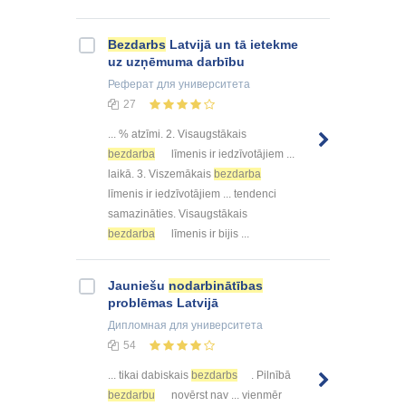
Bezdarbs
Latvijā un tā ietekme
uz uzņēmuma darbību
Реферат
для университета
27
... % atzīmi. 2. Visaugstākais
bezdarba
līmenis ir iedzīvotājiem ...
laikā. 3. Viszemākais
bezdarba
līmenis ir iedzīvotājiem ... tendenci
samazināties. Visaugstākais
bezdarba
līmenis ir bijis ...
Jauniešu
nodarbinātības
problēmas Latvijā
Дипломная
для университета
54
... tikai dabiskais
bezdarbs
. Pilnībā
bezdarbu
novērst nav ... vienmēr