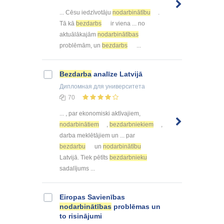
... Cēsu iedzīvotāju
nodarbinātību
.
Tā kā
bezdarbs
ir viena ... no
aktuālākajām
nodarbinātības
problēmām, un
bezdarbs
...
Bezdarba
analīze Latvijā
Дипломная
для университета
70
... , par ekonomiski aktīvajiem,
nodarbinātiem
,
bezdarbniekiem
,
darba meklētājiem un ... par
bezdarbu
un
nodarbinātību
Latvijā. Tiek pētīts
bezdarbnieku
sadalījums ...
Eiropas Savienības
nodarbinātības
problēmas un
to risinājumi