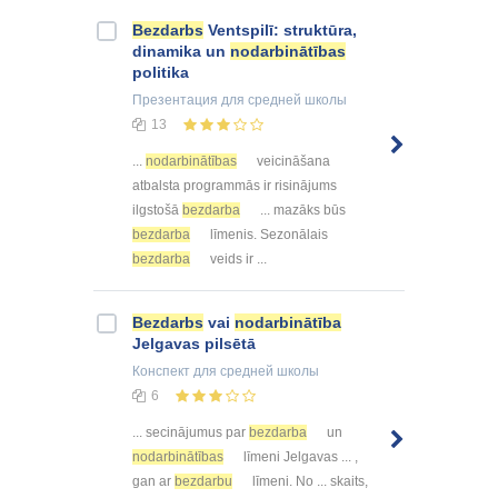
Bezdarbs
Ventspilī: struktūra,
dinamika un
nodarbinātības
politika
Презентация
для средней школы
13
...
nodarbinātības
veicināšana
atbalsta programmās ir risinājums
ilgstošā
bezdarba
... mazāks būs
bezdarba
līmenis. Sezonālais
bezdarba
veids ir ...
Bezdarbs
vai
nodarbinātība
Jelgavas pilsētā
Конспект
для средней школы
6
... secinājumus par
bezdarba
un
nodarbinātības
līmeni Jelgavas ... ,
gan ar
bezdarbu
līmeni. No ... skaits,