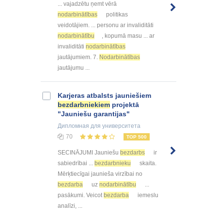
... vajadzētu ņemt vērā
nodarbinātības
politikas
veidotājiem. ... personu ar invaliditāti
nodarbinātību
, kopumā masu ... ar
invaliditāti
nodarbinātības
jautājumiem. 7.
Nodarbinātības
jautājumu ...
Karjeras atbalsts jauniešiem
bezdarbniekiem
projektā
"Jauniešu garantijas"
Дипломная
для университета
70
TOP 500
SECINĀJUMI Jauniešu
bezdarbs
ir
sabiedrībai ...
bezdarbnieku
skaita.
Mērķtiecīgai jaunieša virzībai no
bezdarba
uz
nodarbinātību
...
pasākumi. Veicot
bezdarba
iemeslu
analīzi, ...