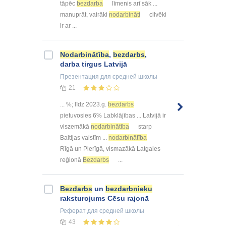
tāpēc
bezdarba
līmenis arī sāk ...
manuprāt, vairāki
nodarbināti
cilvēki
ir ar ...
Nodarbinātība
,
bezdarbs
,
darba tirgus Latvijā
Презентация
для средней школы
21
... %; līdz 2023.g.
bezdarbs
pietuvosies 6% Labklājības ... Latvijā ir
viszemākā
nodarbinātība
starp
Baltijas valstīm ...
nodarbinātība
Rīgā un Pierīgā, vismazākā Latgales
reģionā
Bezdarbs
...
Bezdarbs
un
bezdarbnieku
raksturojums Cēsu rajonā
Реферат
для средней школы
43