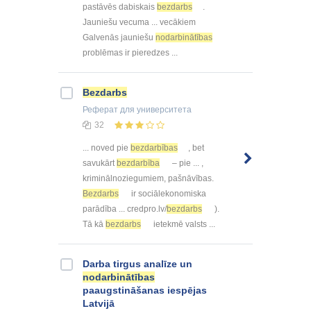
pastāvēs dabiskais
bezdarbs
.
Jauniešu vecuma ... vecākiem
Galvenās jauniešu
nodarbinātības
problēmas ir pieredzes ...
Bezdarbs
Реферат
для университета
32
... noved pie
bezdarbības
, bet
savukārt
bezdarbība
– pie ... ,
kriminālnoziegumiem, pašnāvības.
Bezdarbs
ir sociālekonomiska
parādība ... credpro.lv/
bezdarbs
).
Tā kā
bezdarbs
ietekmē valsts ...
Darba tirgus analīze un
nodarbinātības
paaugstināšanas iespējas
Latvijā