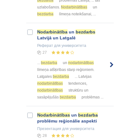
bezdarba
problēmas Latvijā, ... tās
uzlabošanos.
Nodarbinātības
un
bezdarba
līmeņa noteikšanai, ...
Nodarbinātība
un
bezdarbs
Latvijā un Latgalē
Реферат
для университета
27
...
bezdarba
un
nodarbinātības
līmeņa atšķirības starp reģioniem.
Latgales
bezdarba
... Latvijas
nodarbinātības
tendences,
nodarbinātības
struktūru un
sasāpējušās
bezdarba
problēmas ...
Nodarbinātības
un
bezdarba
problēmu reģionālie aspekti
Презентация
для университета
28