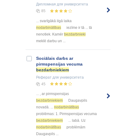
Дипломная
для университета
85
... svarīgākā ilgā laika
nodarbinātības
iezīme ir tā ... tā
nenotiek. Kamēr
bezdarbnieki
meklē darbu un ...
Sociālais darbs ar
pirmspensijas vecuma
bezdarbniekiem
Реферат
для университета
45
... , ar pirmspensijas
bezdarbniekiem
Daugavpils
novadā. ...
nodarbinātības
problēmas: 1. Pirmspensijas vecuma
bezdarbniekiem
... labā. Uz
nodarbinātības
problēmām
Daugavpils ...