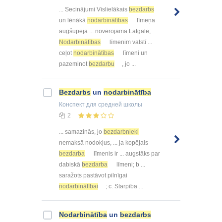
... Secinājumi Vislielākais
bezdarbs
un lēnākā
nodarbinātības
līmeņa
augšupeja ... novērojama Latgalē;
Nodarbinātības
līmenim valstī ...
ceļot
nodarbinātības
līmeni un
pazeminot
bezdarbu
, jo ...
Bezdarbs
un
nodarbinātība
Конспект
для средней школы
2
... samazinās, jo
bezdarbnieki
nemaksā nodokļus, ... ja kopējais
bezdarba
līmenis ir ... augstāks par
dabiskā
bezdarba
līmeni; b ...
saražots pastāvot pilnīgai
nodarbinātībai
; c. Starpība ...
Nodarbinātība
un
bezdarbs