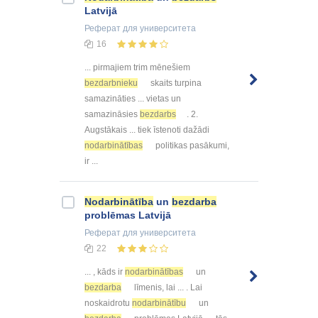
Latvijā
Реферат
для университета
16
... pirmajiem trim mēnešiem
bezdarbnieku
skaits turpina
samazināties ... vietas un
samazināsies
bezdarbs
. 2.
Augstākais ... tiek īstenoti dažādi
nodarbinātības
politikas pasākumi,
ir ...
Nodarbinātība
un
bezdarba
problēmas Latvijā
Реферат
для университета
22
... , kāds ir
nodarbinātības
un
bezdarba
līmenis, lai ... . Lai
noskaidrotu
nodarbinātību
un