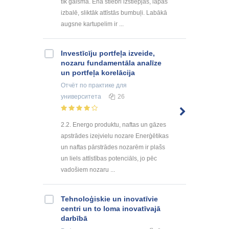
tīk gaisma. Ēnā stiebri izstiepjas, lapas
izbalē, sliktāk attīstās bumbuļi. Labākā
augsne kartupelim ir ...
Investīcīju portfeļa izveide,
nozaru fundamentāla analīze
un portfeļa korelācija
Отчёт по практике
для
университета
26
2.2. Energo produktu, naftas un gāzes
apstrādes izejvielu nozare Enerģētikas
un naftas pārstrādes nozarēm ir plašs
un liels attīstības potenciāls, jo pēc
vadošiem nozaru ...
Tehnoloģiskie un inovatīvie
centri un to loma inovatīvajā
darbībā