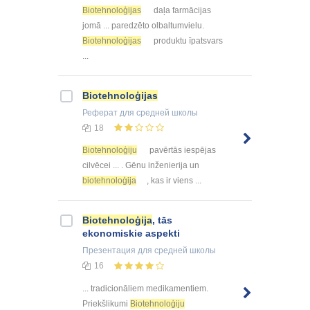
Biotehnoloģijas
daļa farmācijas
jomā ... paredzēto olbaltumvielu.
Biotehnoloģijas
produktu īpatsvars
...
Biotehnoloģijas
Реферат
для средней школы
18
Biotehnoloģiju
pavērtās iespējas
cilvēcei ... . Gēnu inženierija un
biotehnoloģija
, kas ir viens ...
Biotehnoloģija
, tās
ekonomiskie aspekti
Презентация
для средней школы
16
... tradicionāliem medikamentiem.
Priekšlikumi
Biotehnoloģiju