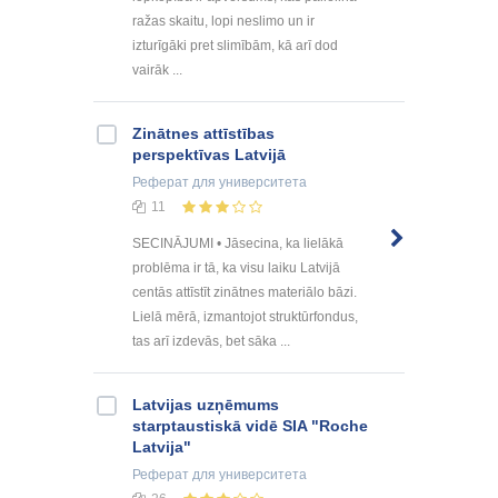
ražas skaitu, lopi neslimo un ir
izturīgāki pret slimībām, kā arī dod
vairāk ...
Zinātnes attīstības
perspektīvas Latvijā
Реферат
для университета
11
SECINĀJUMI • Jāsecina, ka lielākā
problēma ir tā, ka visu laiku Latvijā
centās attīstīt zinātnes materiālo bāzi.
Lielā mērā, izmantojot struktūrfondus,
tas arī izdevās, bet sāka ...
Latvijas uzņēmums
starptaustiskā vidē SIA "Roche
Latvija"
Реферат
для университета