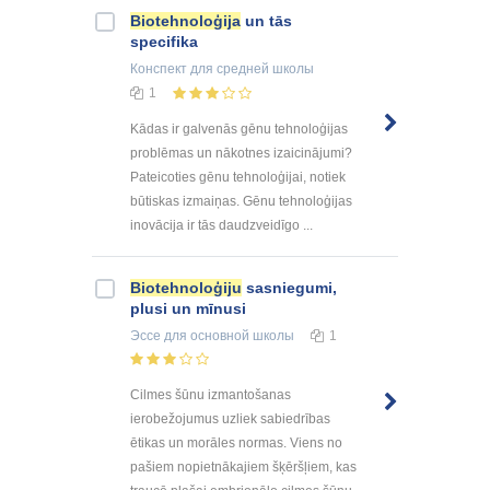
Biotehnoloģija
un tās
specifika
Конспект
для средней школы
1
Kādas ir galvenās gēnu tehnoloģijas
problēmas un nākotnes izaicinājumi?
Pateicoties gēnu tehnoloģijai, notiek
būtiskas izmaiņas. Gēnu tehnoloģijas
inovācija ir tās daudzveidīgo ...
Biotehnoloģiju
sasniegumi,
plusi un mīnusi
Эссе
для основной школы
1
Cilmes šūnu izmantošanas
ierobežojumus uzliek sabiedrības
ētikas un morāles normas. Viens no
pašiem nopietnākajiem šķēršļiem, kas