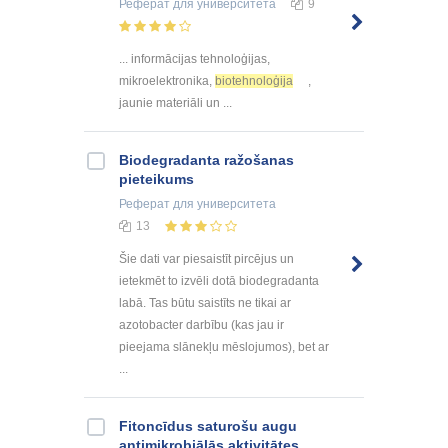
Реферат
для университета
9
... informācijas tehnoloģijas,
mikroelektronika,
biotehnoloģija
,
jaunie materiāli un ...
Biodegradanta ražošanas
pieteikums
Реферат
для университета
13
Šie dati var piesaistīt pircējus un
ietekmēt to izvēli dotā biodegradanta
labā. Tas būtu saistīts ne tikai ar
azotobacter darbību (kas jau ir
pieejama slānekļu mēslojumos), bet ar
...
Fitoncīdus saturošu augu
antimikrobiālās aktivitātes