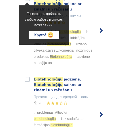
Biotehnoloģiju
saikne ar
zinātni un ražošanu
Ты можешь добавить
Реферат
для средней школы
любую работу в список
6
пожеланий.
... sastāvdaļu 2.
Biotehnoloģija
ir
Круто!
jebkuru dzīvo ... cilvēku labklājību.
Principā
biotehnoloģijas
uzlabo
cilvēka dzīves ... komerciāli nozīmīgus
produktus
Biotehnoloģija
apvieno
bioloģiju un ...
Biotehnoloģiju
jēdziens.
Biotehnoloģiju
saikne ar
zinātni un ražošanu
Презентация
для средней школы
20
... problēmas. Attiecīgi
biotehnoloģija
tiek sadalīta ... un
farmācijas
biotehnoloģija
.