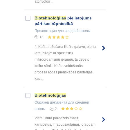
atbrīvotos ...
Biotehnoloģijas
pielietojums
pārtikas rūpniecībā
Презентация
для средней школы
16
4. Kefīra ražošana Kefīru gatavo, pienu
ieraudzējot ar specifisku
mikroorganismu ieraugu, tā dēvēto
kefīra sēnīti. Kefīra veidošanās
procesā rodas pienskābes baktērijas,
kas ...
Biotehnoloģijas
Образец документа
для средней
школы
2
Vietai, kurā paredzēts stādīt
kartupeļus, ir jābūt saulainai, jo augam