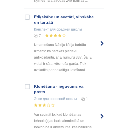
šķirnes Tajā atrodas 240 Baltijas ...
Etiķskābe un acetāti, vīnskābe
un tartrāti
Конспект
для средней школы
7
Izmantošana Nātrija kālija tartrātu
izmanto kā pārtikas piedevu,
antikosdantu, ar E numuru 337. Šai E
vielai ir sāļa, vēsinoša garša. Tiek
uzskatīta par nekaitīgu lietošanai ...
Klonēšana - ieguvums vai
posts
Эссе
для основной школы
1
Var secināt to, kad klonēšanas
tehnoloģijas lauksaimniecībā un
lopkopībā ir apvērsums, kas palielina