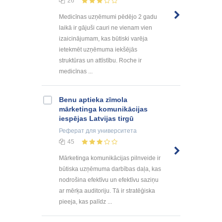
26
Medicīnas uzņēmumi pēdējo 2 gadu
laikā ir gājuši cauri ne vienam vien
izaicinājumam, kas būtiski varēja
ietekmēt uzņēmuma iekšējās
struktūras un attīstību. Roche ir
medicīnas ...
Benu aptieka zīmola
mārketinga komunikācijas
iespējas Latvijas tirgū
Реферат
для университета
45
Mārketinga komunikācijas pilnveide ir
būtiska uzņēmuma darbības daļa, kas
nodrošina efektīvu un efektīvu saziņu
ar mērķa auditoriju. Tā ir stratēģiska
pieeja, kas palīdz ...