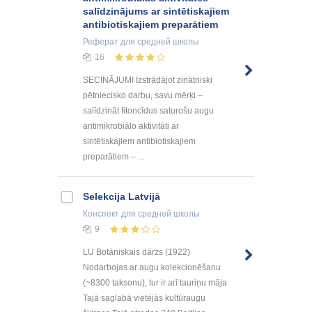
salīdzinājums ar sintētiskajiem
antibiotiskajiem preparātiem
Реферат
для средней школы
16
SECINĀJUMI Izstrādājot zinātniski
pētniecisko darbu, savu mērķi –
salīdzināt fitoncīdus saturošu augu
antimikrobiālo aktivitāti ar
sintētiskajiem antibiotiskajiem
preparātiem – ...
Selekcija Latvijā
Конспект
для средней школы
9
LU Botāniskais dārzs (1922)
Nodarbojas ar augu kolekcionēšanu
(~8300 taksonu), tur ir arī tauriņu māja
Tajā saglabā vietējās kultūraugu