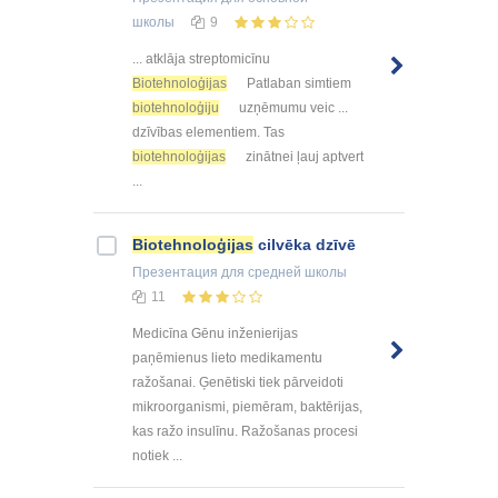
школы
9
... atklāja streptomicīnu
Biotehnoloģijas
Patlaban simtiem
biotehnoloģiju
uzņēmumu veic ...
dzīvības elementiem. Tas
biotehnoloģijas
zinātnei ļauj aptvert
...
Biotehnoloģijas
cilvēka dzīvē
Презентация
для средней школы
11
Medicīna Gēnu inženierijas
paņēmienus lieto medikamentu
ražošanai. Ģenētiski tiek pārveidoti
mikroorganismi, piemēram, baktērijas,
kas ražo insulīnu. Ražošanas procesi
notiek ...