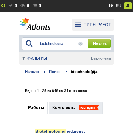
0
0
0
RU
ТИПЫ РАБОТ
Искать
ФИЛЬТРЫ
Выключены
Начало
Поиск
biotehnoloģija
Видны 1 - 25 из 848 на 34 страницах
Работы
Комплекты
Выгодно!
Biotehnoloģiju
jēdziens.