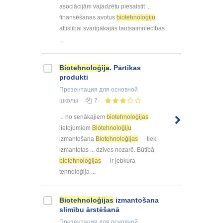
asociācijām vajadzētu piesaistīt ...
finansēšanas avotus
biotehnoloģiju
attīstībai svarīgākajās tautsaimniecības
...
Biotehnoloģija
. Pārtikas
produkti
Презентация
для основной
школы
7
... no senākajiem
biotehnoloģijas
lietojumiem
Biotehnoloģiju
izmantošana
Biotehnoloģijas
tiek
izmantotas ... dzīves nozarē. Būtībā
biotehnoloģijas
ir jebkura
tehnoloģija ...
Biotehnoloģijas
izmantošana
slimību ārstēšanā
Презентация
для основной