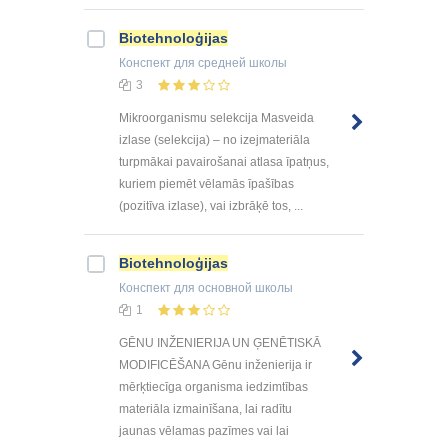
Biotehnoloģijas
Конспект
для средней школы
3
Mikroorganismu selekcija Masveida
izlase (selekcija) – no izejmateriāla
turpmākai pavairošanai atlasa īpatņus,
kuriem piemēt vēlamās īpašības
(pozitīva izlase), vai izbrāķē tos, ...
Biotehnoloģijas
Конспект
для основной школы
1
GĒNU INŽENIERIJA UN ĢENĒTISKĀ
MODIFICĒŠANA Gēnu inženierija ir
mērķtiecīga organisma iedzimtības
materiāla izmainīšana, lai radītu
jaunas vēlamas pazīmes vai lai