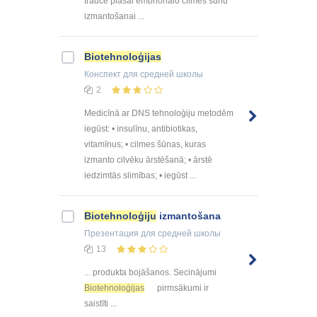
traucē plašai embrionālo cilmes šūnu
izmantošanai ...
Biotehnoloģijas
Конспект
для средней школы
2
Medicīnā ar DNS tehnoloģiju metodēm
iegūst: • insulīnu, antibiotikas,
vitamīnus; • cilmes šūnas, kuras
izmanto cilvēku ārstēšanā; • ārstē
iedzimtās slimības; • iegūst ...
Biotehnoloģiju
izmantošana
Презентация
для средней школы
13
... produkta bojāšanos. Secinājumi
Biotehnoloģijas
pirmsākumi ir
saistīti ...