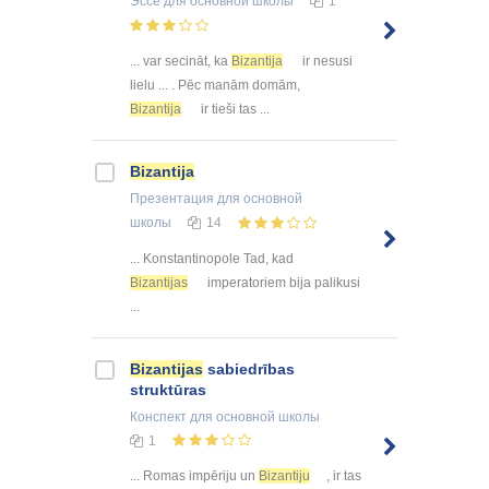
Эссе
для основной школы
1
... var secināt, ka
Bizantija
ir nesusi
lielu ... . Pēc manām domām,
Bizantija
ir tieši tas ...
Bizantija
Презентация
для основной
школы
14
... Konstantinopole Tad, kad
Bizantijas
imperatoriem bija palikusi
...
Bizantijas
sabiedrības
struktūras
Конспект
для основной школы
1
... Romas impēriju un
Bizantiju
, ir tas