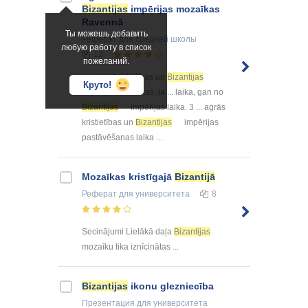
Bizantijas
impērijas mozaīkas
Ravennā
Ты можешь добавить
Реферат
для средней школы
любую работу в список
12
пожеланий.
... agrās kristietības un
Bizantijas
Круто!
impērijas mozaīkas, ja ... laika, gan no
Bizantijas
impērijas laika. 3 ... agrās
kristietības un
Bizantijas
impērijas
pastāvēšanas laika ...
Mozaīkas kristīgajā
Bizantijā
Реферат
для университета
8
Secinājumi Lielākā daļa
Bizantijas
mozaīku tika iznīcinātas ...
Bizantijas
ikonu glezniecība
Презентация
для университета