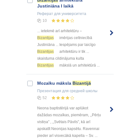
Bizantijas
arhitektūra
Justiniāna I laikā
Реферат
для университета
10
... ietekmē arī arhitektūru –
Bizantijas
imērijas celtniecībā
Justiniāna ... Iespējams par laicīgo
Bizantijas
arhitektūru ir tik ...
skaistuma cildinājuma kulta
Bizantijas
mākslā un arhitektūrā ...
Mozaīku māksla
Bizantijā
Презентация
для средней школы
52
Neona baptistērijā var aplūkot
dažādas mozaīkas, piemēram, ,,Pērļu
vistiņa” , ,,Svētais Pāvils”, kā arī
apskatīt Neonijas kapsētu. Ravennai
pieder arī visvecākā kapella – Sv. ...