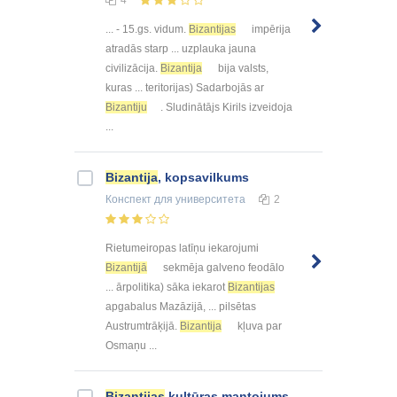
... - 15.gs. vidum.
Bizantijas
impērija
atradās starp ... uzplauka jauna
civilizācija.
Bizantija
bija valsts,
kuras ... teritorijas) Sadarbojās ar
Bizantiju
. Sludinātājs Kirils izveidoja
...
Bizantija
, kopsavilkums
Конспект
для университета
2
Rietumeiropas latīņu iekarojumi
Bizantijā
sekmēja galveno feodālo
... ārpolitika) sāka iekarot
Bizantijas
apgabalus Mazāzijā, ... pilsētas
Austrumtrāķijā.
Bizantija
kļuva par
Osmaņu ...
Bizantijas
kultūras mantojums