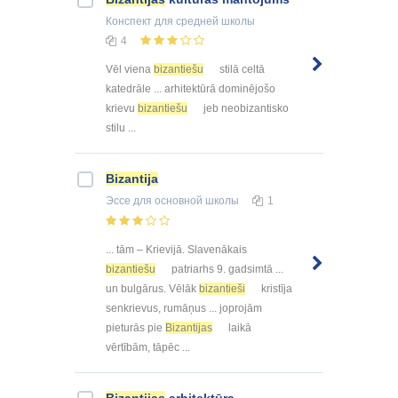
Конспект
для средней школы
4
Vēl viena
bizantiešu
stilā celtā
katedrāle ... arhitektūrā dominējošo
krievu
bizantiešu
jeb neobizantisko
stilu ...
Bizantija
Эссе
для основной школы
1
... tām – Krievijā. Slavenākais
bizantiešu
patriarhs 9. gadsimtā ...
un bulgārus. Vēlāk
bizantieši
kristīja
senkrievus, rumāņus ... joprojām
pieturās pie
Bizantijas
laikā
vērtībām, tāpēc ...