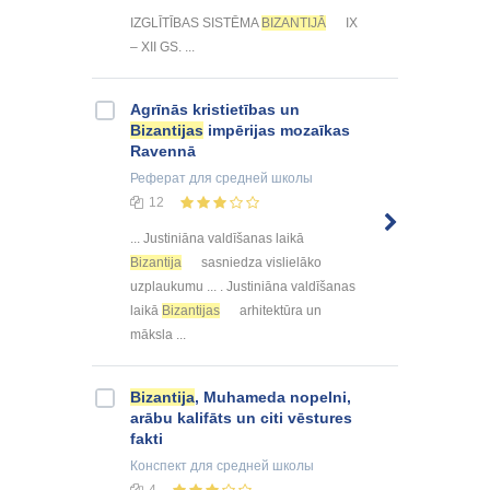
IZGLĪTĪBAS SISTĒMA
BIZANTIJĀ
IX
– XII GS. ...
Agrīnās kristietības un
Bizantijas
impērijas mozaīkas
Ravennā
Реферат
для средней школы
12
... Justiniāna valdīšanas laikā
Bizantija
sasniedza vislielāko
uzplaukumu ... . Justiniāna valdīšanas
laikā
Bizantijas
arhitektūra un
māksla ...
Bizantija
, Muhameda nopelni,
arābu kalifāts un citi vēstures
fakti
Конспект
для средней школы
4