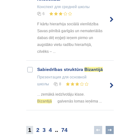
Конспект
для средней школы
6
F kārtu hierarhija sociālā vienlīdzība
Savas pilnībā garīgās un nemateriālās
dabas dēļ eņģeļi ieņem pirmo un
augstāko vietu radību hierarhijā,
cilvēks – ...
Sabiedrības struktūra
Bizantijā
Презентация
для основной
школы
8
... zemākā iedzīvotāju klase.
Bizantijā
galvenās lomas ieņēma ...
1
2
3
4
..
74