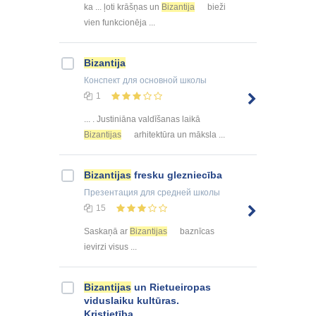
ka ... ļoti krāšņas un
Bizantija
bieži
vien funkcionēja ...
Bizantija
Конспект
для основной школы
1
... . Justiniāna valdīšanas laikā
Bizantijas
arhitektūra un māksla ...
Bizantijas
fresku glezniecība
Презентация
для средней школы
15
Saskaņā ar
Bizantijas
baznīcas
ievirzi visus ...
Bizantijas
un Rietueiropas
viduslaiku kultūras.
Kristietība.