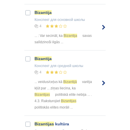
Bizantija
Конспект
для основной школы
4
... : Var secināt, ka
Bizantija
savas
salīdzinoši ilgās ...
Bizantija
Конспект
для средней школы
4
... veidus/ceļus kā
Bizantijā
varēja
kļūt par ... ziņas liecina, ka
Bizantijas
politiskā elite nebija ... .
4.3. Raksturojiet
Bizantijas
politiskās elites morāli ...
Bizantijas
kultūra