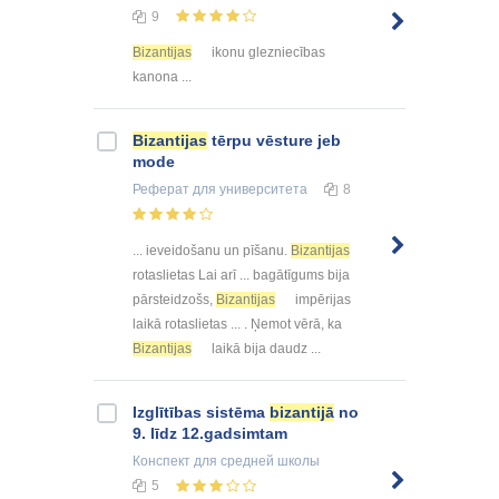
9
Bizantijas
ikonu glezniecības
kanona ...
Bizantijas
tērpu vēsture jeb
mode
Реферат
для университета
8
... ieveidošanu un pīšanu.
Bizantijas
rotaslietas Lai arī ... bagātīgums bija
pārsteidzošs,
Bizantijas
impērijas
laikā rotaslietas ... . Ņemot vērā, ka
Bizantijas
laikā bija daudz ...
Izglītības sistēma
bizantijā
no
9. līdz 12.gadsimtam
Конспект
для средней школы
5