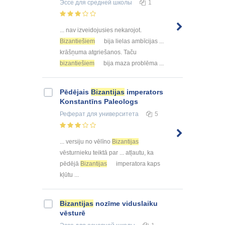
Эссе
для средней школы
1
... nav izveidojusies nekarojot.
Bizantiešiem
bija lielas ambīcijas ...
krāšņuma atgriešanos. Taču
bizantiešiem
bija maza problēma ...
Pēdējais
Bizantijas
imperators
Konstantīns Paleologs
Реферат
для университета
5
... versiju no vēlīno
Bizantijas
vēsturnieku teiktā par ... atļautu, ka
pēdējā
Bizantijas
imperatora kaps
kļūtu ...
Bizantijas
nozīme viduslaiku
vēsturē