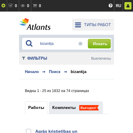
0
0
0
RU
ТИПЫ РАБОТ
Искать
ФИЛЬТРЫ
Выключены
Начало
Поиск
bizantija
Видны 1 - 25 из 1832 на 74 страницах
Работы
Комплекты
Выгодно!
Agrās kristietības un