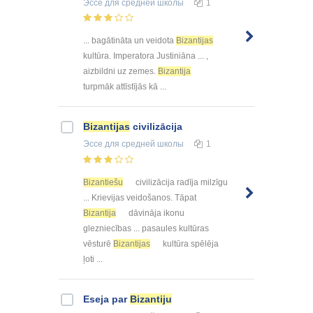
Эссе
для средней школы
1
... bagātināta un veidota
Bizantijas
kultūra. Imperatora Justiniāna ... ,
aizbildni uz zemes.
Bizantija
turpmāk attīstījās kā ...
Bizantijas
civilizācija
Эссе
для средней школы
1
Bizantiešu
civilizācija radīja milzīgu
... Krievijas veidošanos. Tāpat
Bizantija
dāvināja ikonu
glezniecības ... pasaules kultūras
vēsturē
Bizantijas
kultūra spēlēja
ļoti ...
Eseja par
Bizantiju