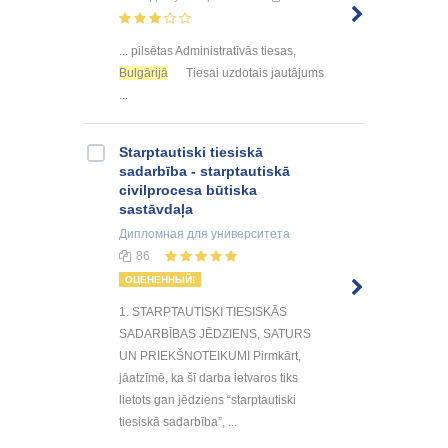
... pilsētas Administratīvās tiesas,
Bulgārijā
Tiesai uzdotais jautājums
...
Starptautiski tiesiskā
sadarbība - starptautiskā
civilprocesa būtiska
sastāvdaļa
Дипломная
для университета
86
ОЦЕНЕННЫЙ!
1. STARPTAUTISKI TIESISKĀS
SADARBĪBAS JĒDZIENS, SATURS
UN PRIEKŠNOTEIKUMI Pirmkārt,
jāatzīmē, ka šī darba ietvaros tiks
lietots gan jēdziens “starptautiski
tiesiskā sadarbība”, ...