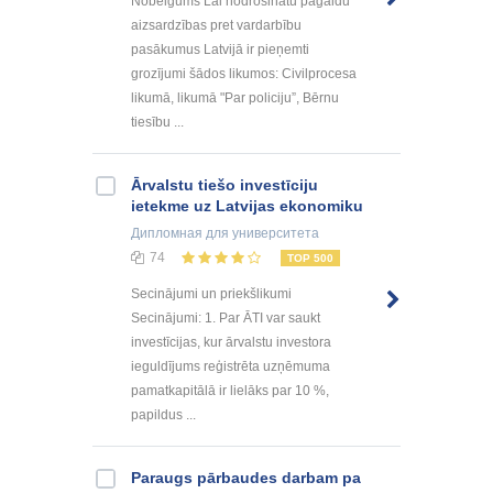
Nobeigums Lai nodrošinātu pagaidu
aizsardzības pret vardarbību
pasākumus Latvijā ir pieņemti
grozījumi šādos likumos: Civilprocesa
likumā, likumā "Par policiju”, Bērnu
tiesību ...
Ārvalstu tiešo investīciju
ietekme uz Latvijas ekonomiku
Дипломная
для университета
74
TOP 500
Secinājumi un priekšlikumi
Secinājumi: 1. Par ĀTI var saukt
investīcijas, kur ārvalstu investora
ieguldījums reģistrēta uzņēmuma
pamatkapitālā ir lielāks par 10 %,
papildus ...
Paraugs pārbaudes darbam pa