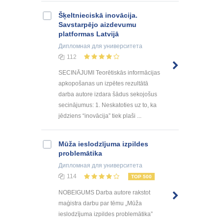
Šķeltnieciskā inovācija.
Savstarpējo aizdevumu
platformas Latvijā
Дипломная
для университета
112
SECINĀJUMI Teorētiskās informācijas
apkopošanas un izpētes rezultātā
darba autore izdara šādus sekojošus
secinājumus: 1. Neskatoties uz to, ka
jēdziens “inovācija” tiek plaši ...
Mūža ieslodzījuma izpildes
problemātika
Дипломная
для университета
114
TOP 500
NOBEIGUMS Darba autore rakstot
maģistra darbu par tēmu „Mūža
ieslodzījuma izpildes problemātika”