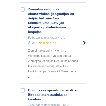
Ziemeļmaķedonijas
ekonomiskās ģeogrāfijas un
ārējās tirdzniecības
raksturojums. Latvijas
eksporta palielināšanas
iespējas
Реферат
для университета
23
Ziemeļmaķedonija ir viena no
visneizpētītākajām valstīm Eiropā.
Ziemeļmaķedonijas Republika atrodas
tās teritorijas ziemeļu daļā, kas
tradicionāli pazīstama kā Maķedonija.
...
Divu tiesas spriedumu analīze
Eiropas starptautiskajās
tiesībās
Эссе
для университета
8