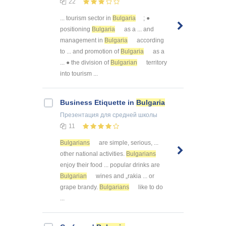
22
... tourism sector in
Bulgaria
; ●
positioning
Bulgaria
as a ... and
management in
Bulgaria
according
to ... and promotion of
Bulgaria
as a
... ● the division of
Bulgarian
territory
into tourism ...
Business Etiquette in
Bulgaria
Презентация
для средней школы
11
Bulgarians
are simple, serious, ...
other national activities.
Bulgarians
enjoy their food ... popular drinks are
Bulgarian
wines and „rakia ... or
grape brandy.
Bulgarians
like to do
...