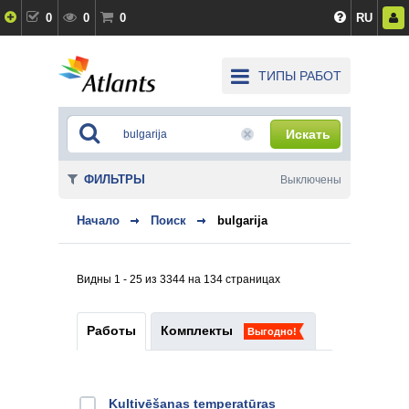
0
0
0
RU
ТИПЫ РАБОТ
Искать
ФИЛЬТРЫ
Выключены
Начало
Поиск
bulgarija
Видны 1 - 25 из 3344 на 134 страницах
Работы
Комплекты
Выгодно!
Kultivēšanas temperatūras