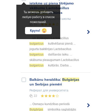
ietekme uz piena titrējamo
skābumu Lactobacillus
Ты можешь добавить
bulgaricus
kultūrās
любую работу в список
Реферат
для средней школы
пожеланий.
33
Круто!
ОЦЕНЕННЫЙ!
... un ātrākajam Lactobacillus
bulgaricus
kultivēšanai pienā ...
jogurta baktērijas Lactobacillus
bulgaricus
dalīšanās laiku. ...
skābuma pieaugumam Lactobacillus
bulgaricus
kultūrās. Darba ...
Balkānu heraldika:
Bulgārijas
un Serbijas piemēri
Реферат
для университета
22
... Osmaņu kundzības periodā
Bulgārijas
simbolika saglabājās