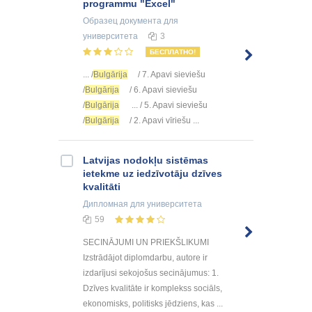
programmu "Excel"
Образец документа
для
университета
3
БЕСПЛАТНО!
... /
Bulgārija
/ 7. Apavi sieviešu
/
Bulgārija
/ 6. Apavi sieviešu
/
Bulgārija
... / 5. Apavi sieviešu
/
Bulgārija
/ 2. Apavi vīriešu ...
Latvijas nodokļu sistēmas
ietekme uz iedzīvotāju dzīves
kvalitāti
Дипломная
для университета
59
SECINĀJUMI UN PRIEKŠLIKUMI
Izstrādājot diplomdarbu, autore ir
izdarījusi sekojošus secinājumus: 1.
Dzīves kvalitāte ir komplekss sociāls,
ekonomisks, politisks jēdziens, kas ...