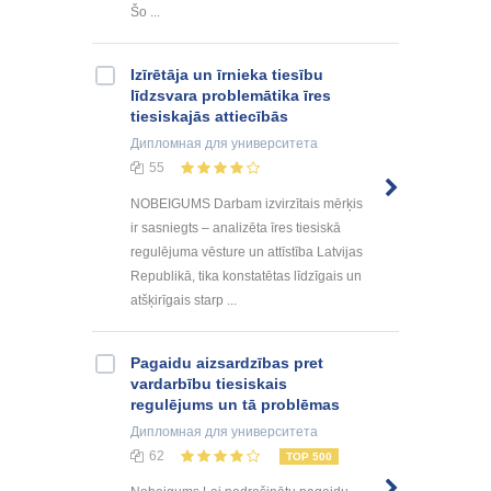
Šo ...
Izīrētāja un īrnieka tiesību
līdzsvara problemātika īres
tiesiskajās attiecībās
Дипломная
для университета
55
NOBEIGUMS Darbam izvirzītais mērķis
ir sasniegts – analizēta īres tiesiskā
regulējuma vēsture un attīstība Latvijas
Republikā, tika konstatētas līdzīgais un
atšķirīgais starp ...
Pagaidu aizsardzības pret
vardarbību tiesiskais
regulējums un tā problēmas
Дипломная
для университета
62
TOP 500