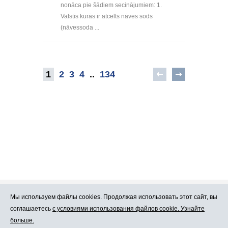
nonāca pie šādiem secinājumiem: 1.
Valstīs kurās ir atcelts nāves sods
(nāvessoda ...
1
2
3
4
..
134
Мы используем файлы cookies. Продолжая использовать этот сайт, вы
Про Atlants.lv
Реклама
соглашаетесь
с условиями использования файлов cookie. Узнайте
больше.