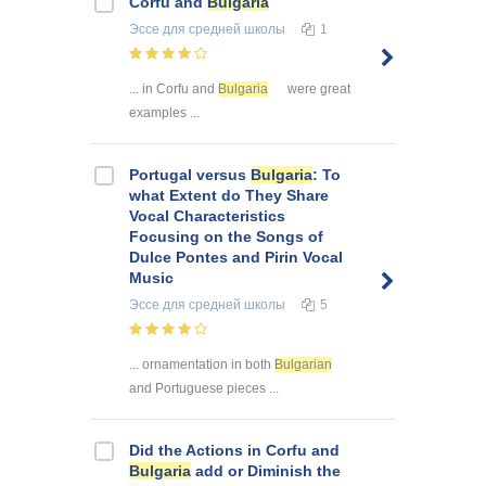
Corfu and
Bulgaria
Эссе
для средней школы
1
... in Corfu and
Bulgaria
were great
examples ...
Portugal versus
Bulgaria
: To
what Extent do They Share
Vocal Characteristics
Focusing on the Songs of
Dulce Pontes and Pirin Vocal
Music
Эссе
для средней школы
5
... ornamentation in both
Bulgarian
and Portuguese pieces ...
Did the Actions in Corfu and
Bulgaria
add or Diminish the