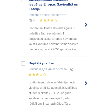
iespējas Eiropas Savienībā un
Latvijā
Реферат
для университета
26
Secinājumi Darba izstrādes gaita ir
radušies šādi secinājumi: 1.
Iedzīvotaju skaits Eiropas Savienības
valstīs kopumā nākotnē samazināsies,
piemēram, Latvijā 2050.gadā varētu ...
Digitālā pratība
Конспект
для университета
5
Izpētot iegūto datu salīdzinājumu, ir
viegli secināt, ka augstākās izglītības
studentu skaits 2011.-2012.gadā,
salīdzinot ar iepriekšējo 3 gadu
rādītājiem, ir samazinājies. Tā ...