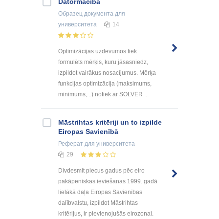
Datormācība
Образец документа
для
университета
14
Optimizācijas uzdevumos tiek
formulēts mērķis, kuru jāsasniedz,
izpildot vairākus nosacījumus. Mērķa
funkcijas optimizācija (maksimums,
minimums,...) notiek ar SOLVER ...
Māstrihtas kritēriji un to izpilde
Eiropas Savienībā
Реферат
для университета
29
Divdesmit piecus gadus pēc eiro
pakāpeniskas ieviešanas 1999. gadā
lielākā daļa Eiropas Savienības
dalībvalstu, izpildot Māstrihtas
kritērijus, ir pievienojušās eirozonai.