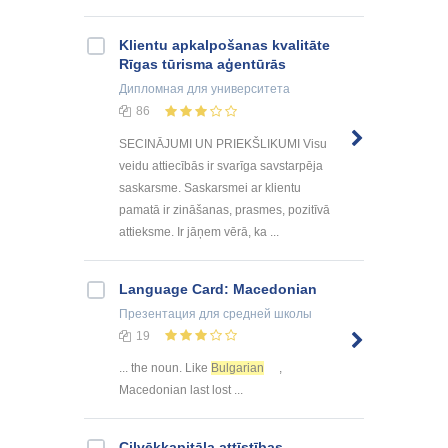
Klientu apkalpošanas kvalitāte
Rīgas tūrisma aģentūrās
Дипломная
для университета
86
SECINĀJUMI UN PRIEKŠLIKUMI Visu
veidu attiecībās ir svarīga savstarpēja
saskarsme. Saskarsmei ar klientu
pamatā ir zināšanas, prasmes, pozitīvā
attieksme. Ir jāņem vērā, ka ...
Language Card: Macedonian
Презентация
для средней школы
19
... the noun. Like
Bulgarian
,
Macedonian last lost ...
Cilvēkkapitāla attīstības