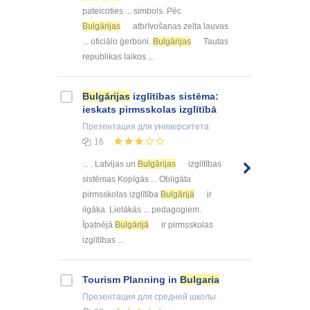
pateicoties ... simbols. Pēc
Bulgārijas
atbrīvošanas zelta lauvas
... oficiālo ģerboni.
Bulgārijas
Tautas
republikas laikos ...
Bulgārijas
izglītības sistēma:
ieskats pirmsskolas izglītībā
Презентация
для университета
16
... . Latvijas un
Bulgārijas
izglītības
sistēmas Kopīgās ... Obligāta
pirmsskolas izglītība
Bulgārijā
ir
ilgāka. Lielākās ... pedagogiem.
Īpatnējā
Bulgārijā
ir pirmsskolas
izglītības ...
Tourism Planning in
Bulgaria
Презентация
для средней школы