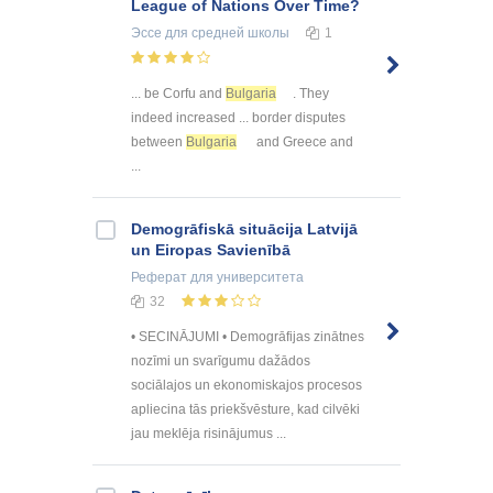
League of Nations Over Time?
Эссе
для средней школы
1
... be Corfu and
Bulgaria
. They
indeed increased ... border disputes
between
Bulgaria
and Greece and
...
Demogrāfiskā situācija Latvijā
un Eiropas Savienībā
Реферат
для университета
32
• SECINĀJUMI • Demogrāfijas zinātnes
nozīmi un svarīgumu dažādos
sociālajos un ekonomiskajos procesos
apliecina tās priekšvēsture, kad cilvēki
jau meklēja risinājumus ...