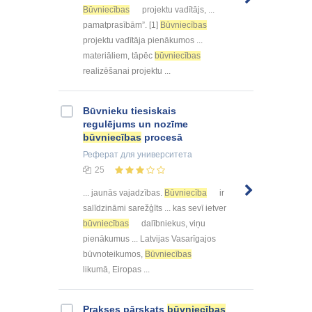
Būvniecības
projektu vadītājs, ...
pamatprasībām”. [1]
Būvniecības
projektu vadītāja pienākumos ...
materiāliem, tāpēc
būvniecības
realizēšanai projektu ...
Būvnieku tiesiskais
regulējums un nozīme
būvniecības
procesā
Реферат
для университета
25
... jaunās vajadzības.
Būvniecība
ir
salīdzināmi sarežģīts ... kas sevī ietver
būvniecības
dalībniekus, viņu
pienākumus ... Latvijas Vasarīgajos
būvnoteikumos,
Būvniecības
likumā, Eiropas ...
Prakses pārskats
būvniecības