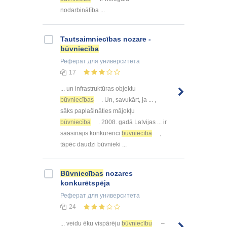
nodarbinātība ...
Tautsaimniecības nozare -
būvniecība
Реферат
для университета
17
... un infrastruktūras objektu
būvniecības
. Un, savukārt, ja ... ,
sāks paplašināties mājokļu
būvniecība
. 2008. gadā Latvijas ... ir
saasinājis konkurenci
būvniecībā
,
tāpēc daudzi būvnieki ...
Būvniecības
nozares
konkurētspēja
Реферат
для университета
24
... veidu ēku vispārēju
būvniecību
–