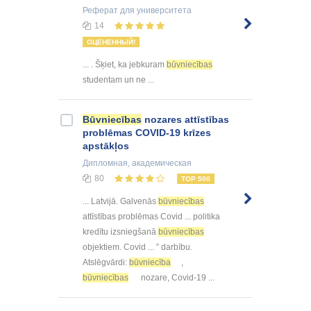
Реферат
для университета
14
ОЦЕНЕННЫЙ!
... . Šķiet, ka jebkuram
būvniecības
studentam un ne ...
Būvniecības
nozares attīstības
problēmas COVID-19 krīzes
apstākļos
Дипломная
, академическая
80
TOP 500
... Latvijā. Galvenās
būvniecības
attīstības problēmas Covid ... politika
kredītu izsniegšanā
būvniecības
objektiem. Covid ... ” darbību.
Atslēgvārdi:
būvniecība
,
būvniecības
nozare, Covid-19 ...