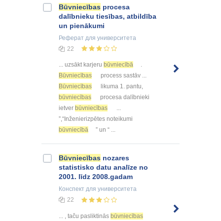
Būvniecības
procesa
dalībnieku tiesības, atbildība
un pienākumi
Реферат
для университета
22
... uzsākt karjeru
būvniecībā
.
Būvniecības
process sastāv ...
Būvniecības
likuma 1. pantu,
būvniecības
procesa dalībnieki
ietver
būvniecības
...
”,“Inženierizpētes noteikumi
būvniecībā
” un “ ...
Būvniecības
nozares
statistisko datu analīze no
2001. līdz 2008.gadam
Конспект
для университета
22
... , taču pasliktinās
būvniecības