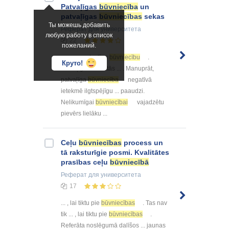
Patvaļīgas
būvniecība
un
patvaļīgas
būvniecības
sekas
Ты можешь добавить
Реферат
для университета
любую работу в список
22
пожеланий.
... , gan patvaļīgu
būvniecību
.
Круто!
Patvaļīgi uzbūvētās ... . Manuprāt,
patvaļīga
būvniecība
negatīvā
ietekmē ilgtspējīgu ... paaudzi.
Nelikumīgai
būvniecībai
vajadzētu
pievērs lielāku ...
Ceļu
būvniecības
process un
tā raksturīgie posmi. Kvalitātes
prasības ceļu
būvniecībā
Реферат
для университета
17
... , lai tiktu pie
būvniecības
. Tas nav
tik ... , lai tiktu pie
būvniecības
.
Referāta noslēgumā dalīšos ... jaunas