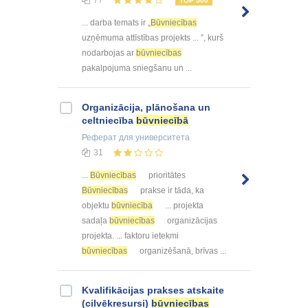
77
TOP 500
... darba temats ir „
Būvniecības
uzņēmuma attīstības projekts ... ”, kurš
nodarbojas ar
būvniecības
pakalpojuma sniegšanu un ...
Organizācija, plānošana un
celtniecība
būvniecībā
Реферат
для университета
31
...
Būvniecības
prioritātes
Būvniecības
prakse ir tāda, ka
objektu
būvniecība
... projekta
sadaļa
būvniecības
organizācijas
projekta. ... faktoru ietekmi
būvniecības
organizēšanā, brīvas ...
Kvalifikācijas prakses atskaite
(cilvēkresursi)
būvniecības