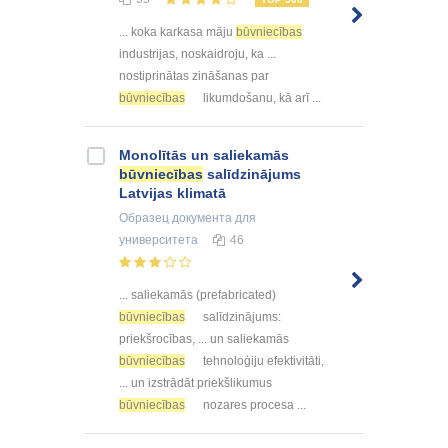
... koka karkasa māju
būvniecības
industrijas, noskaidroju, ka ...
nostiprinātas zināšanas par
būvniecības
likumdošanu, kā arī ...
Monolītās un saliekamās
būvniecības
salīdzinājums
Latvijas klimatā
Образец документа
для
университета
46
... saliekamās (prefabricated)
būvniecības
salīdzinājums:
priekšrocības, ... un saliekamās
būvniecības
tehnoloģiju efektivitāti,
... un izstrādāt priekšlikumus
būvniecības
nozares procesa ...