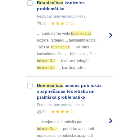
Būvniecības
kontroles
problemātika
Реферат
для университета
18
... jaunu darba vietu
būvniecības
nozarē, tādējādi ... tautsaimniecībā.
Taču arī
būvniecībā
, kā citās
tautsaimniecības ... būtu sekojoši: •
būvniecībā
izskaust nelegālo
būvniecību
, kas degradē ...
Būvniecības
ieceres publiskās
apspriešanas teorētiskā un
praktiskā problemātika
Реферат
для университета
29
... pieejamo informāciju par
būvniecības
publisko apspriedi – ...
nepieciešamo publisko apspriedi