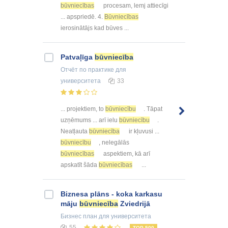
būvniecības
procesam, lemj attiecīgi
... apspriedē. 4.
Būvniecības
ierosinātājs kad būves ...
Patvaļīga
būvniecība
Отчёт по практике
для
университета
33
... projektiem, to
būvniecību
. Tāpat
uzņēmums ... arī ielu
būvniecību
.
Neatļauta
būvniecība
ir kļuvusi ...
būvniecību
, nelegālās
būvniecības
aspektiem, kā arī
apskatīt šāda
būvniecības
...
Biznesa plāns - koka karkasu
māju
būvniecība
Zviedrijā
Бизнес план
для университета
55
TOP 500