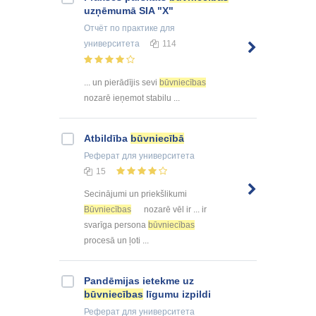
uzņēmumā SIA "X"
Отчёт по практике
для
университета
114
... un pierādījis sevi
būvniecības
nozarē ieņemot stabilu ...
Atbildība
būvniecībā
Реферат
для университета
15
Secinājumi un priekšlikumi
Būvniecības
nozarē vēl ir ... ir
svarīga persona
būvniecības
procesā un ļoti ...
Pandēmijas ietekme uz
būvniecības
līgumu izpildi
Реферат
для университета