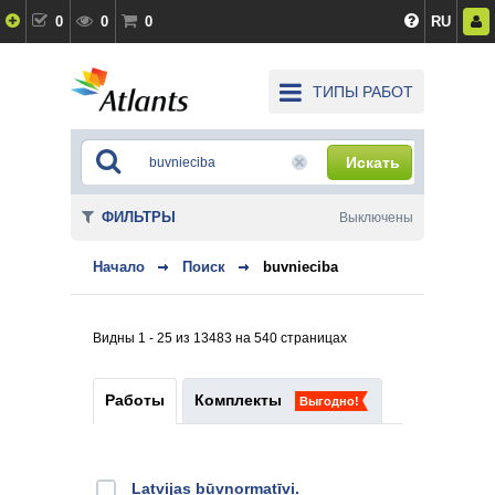
0
0
0
RU
ТИПЫ РАБОТ
Искать
ФИЛЬТРЫ
Выключены
Начало
Поиск
buvnieciba
Видны 1 - 25 из 13483 на 540 страницах
Работы
Комплекты
Выгодно!
Latvijas būvnormatīvi.