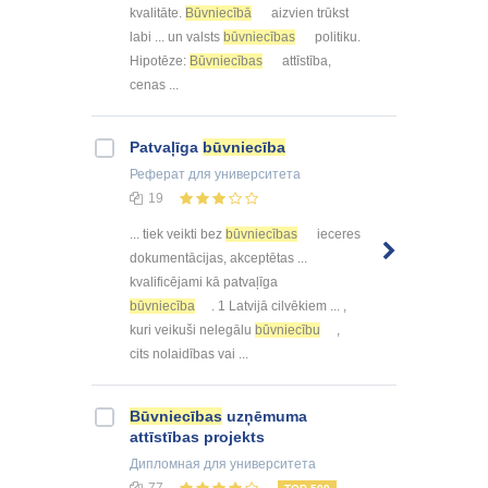
kvalitāte.
Būvniecībā
aizvien trūkst
labi ... un valsts
būvniecības
politiku.
Hipotēze:
Būvniecības
attīstība,
cenas ...
Patvaļīga
būvniecība
Реферат
для университета
19
... tiek veikti bez
būvniecības
ieceres
dokumentācijas, akceptētas ...
kvalificējami kā patvaļīga
būvniecība
. 1 Latvijā cilvēkiem ... ,
kuri veikuši nelegālu
būvniecību
,
cits nolaidības vai ...
Būvniecības
uzņēmuma
attīstības projekts
Дипломная
для университета