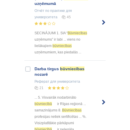
uzņēmumā
Отчёт по практике
для
университета
45
SECINĀJUMI 1. SIA “
Būvniecības
uzņēmums” ir labi ... viens no
lielākajiem
būvniecības
uzņēmumiem, kas piedalās ...
Darba tirgus
būvniecības
nozarē
Реферат
для университета
21
... 5. Visvairāk nodarbināto
būvniecībā
ir Rīgas reģionā ...
samazinājums 8.
Būvniecības
profesijas netiek sertificētas ... %.
Visizplatītākie pārkāpumi
būvniecībā
ir nelegāla