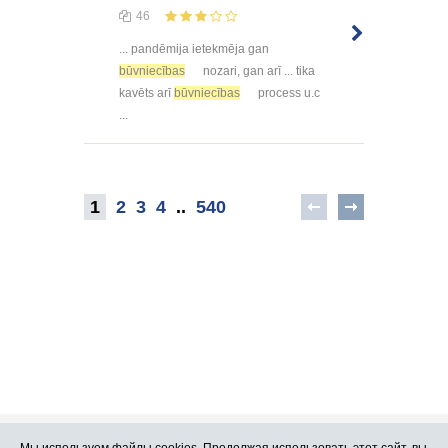
46
... pandēmija ietekmēja gan
būvniecības
nozari, gan arī ... tika
kavēts arī
būvniecības
process u.c
...
1
2
3
4
..
540