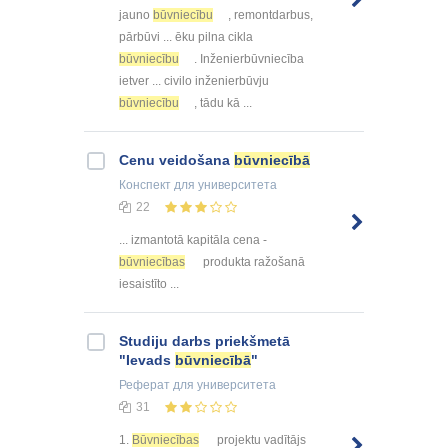
jauno
būvniecību
, remontdarbus,
pārbūvi ... ēku pilna cikla
būvniecību
. Inženierbūvniecība
ietver ... civilo inženierbūvju
būvniecību
, tādu kā ...
Cenu veidošana
būvniecībā
Конспект
для университета
22
... izmantotā kapitāla cena -
būvniecības
produkta ražošanā
iesaistīto ...
Studiju darbs priekšmetā
"Ievads
būvniecībā
"
Реферат
для университета
31
1.
Būvniecības
projektu vadītājs