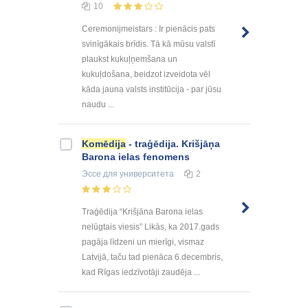
10
Ceremonijmeistars : Ir pienācis pats
svinīgākais brīdis. Tā kā mūsu valstī
plaukst kukuļņemšana un
kukuļdošana, beidzot izveidota vēl
kāda jauna valsts institūcija - par jūsu
naudu ...
Komēdija
- traģēdija. Krišjāņa
Barona ielas fenomens
Эссе
для университета
2
Traģēdija “Krišjāna Barona ielas
nelūgtais viesis” Likās, ka 2017.gads
pagāja līdzeni un mierīgi, vismaz
Latvijā, taču tad pienāca 6.decembris,
kad Rīgas iedzīvotāji zaudēja ...