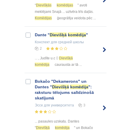
“
Dievišķās
komēdijas
” avoti
meklējami Snajā ... uztvēra trīs daļās.
Komēdijas
ģeogrāfija veidota pēc ...
Dante "
Dievišķā
komēdija
"
Конспект
для средней школы
2
... , Judīte u.c 
Dievišķā
komēdija
caurausta ar tā ...
Bokačo "Dekamerons" un
Dantes "
Dievišķā
komēdija
":
raksturu tēlojums salīdzinošā
skatījumā
Эссе
для университета
3
... pasaules uzskatu. Dantes
"
Dievišķā
komēdija
" un Bokačo