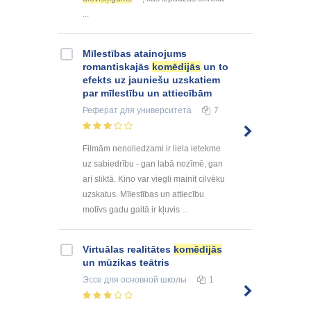
...
Mīlestības atainojums
romantiskajās
komēdijās
un to
efekts uz jauniešu uzskatiem
par mīlestību un attiecībām
Реферат
для университета
7
Filmām nenoliedzami ir liela ietekme
uz sabiedrību - gan labā nozīmē, gan
arī sliktā. Kino var viegli mainīt cilvēku
uzskatus. Mīlestības un attiecību
motīvs gadu gaitā ir kļuvis ...
Virtuālas realitātes
komēdijās
un mūzikas teātris
Эссе
для основной школы
1