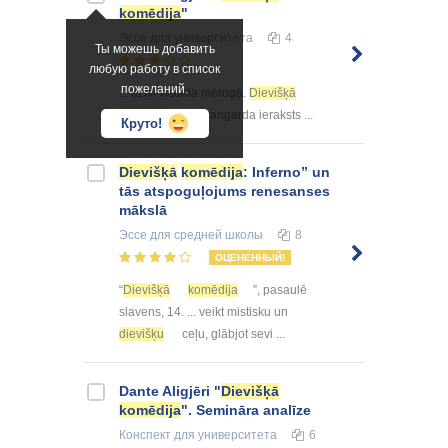
komēdija
"
Эссе
для университета
4
Ты можешь добавить
любую работу в список
пожеланий.
... dzīvi visuma mērogā.
Dievišķā
komēdija
ir avangarda ieraksts ...
Круто!
Dievišķā
komēdija
: Inferno” un
tās atspoguļojums renesanses
mākslā
Эссе
для средней школы
8
ОЦЕНЕННЫЙ!
“
Dievišķā
komēdija
”, pasaulē
slavens, 14. ... veikt mistisku un
dievišķu
ceļu, glābjot sevi ...
Dante Aligjēri "
Dievišķā
komēdija
". Semināra analīze
Конспект
для университета
6