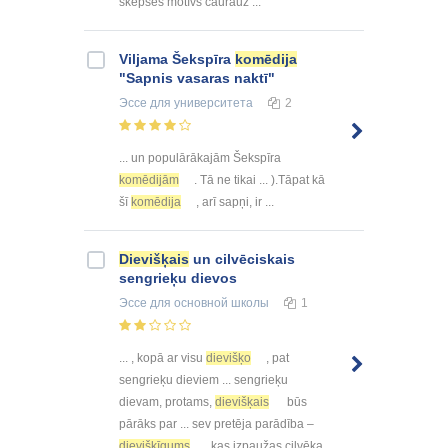
skepses motīvs caurauž ...
Viljama Šekspīra
komēdija
"Sapnis vasaras naktī"
Эссе
для университета
2
... un populārākajām Šekspīra
komēdijām
. Tā ne tikai ... ).Tāpat kā
šī
komēdija
, arī sapņi, ir ...
Dievišķais
un cilvēciskais
sengrieķu dievos
Эссе
для основной школы
1
... , kopā ar visu
dievišķo
, pat
sengrieķu dieviem ... sengrieķu
dievam, protams,
dievišķais
būs
pārāks par ... sev pretēja parādība –
dievišķīgums
, kas izpaužas cilvēka