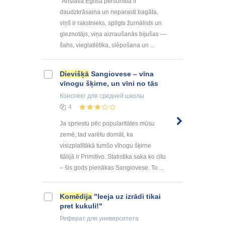
“Anšlava Eglīša personība ir
daudzkrāsaina un neparasti bagāta,
viņš ir rakstnieks, spilgts žurnālists un
gleznotājs, viņa aizraušanās bijušas —
šahs, vieglatlētika, slēpošana un ...
Dievišķā
Sangiovese – vīna
vīnogu šķirne, un vīni no tās
Конспект
для средней школы
4
Ja spriestu pēc popularitātes mūsu
zemē, tad varētu domāt, ka
visizplatītākā tumšo vīnogu šķirne
Itālijā ir Primitivo. Statistika saka ko citu
– šis gods pienākas Sangiovese. To ...
Komēdija
"Ieeja uz izrādi tikai
pret kukuli!"
Реферат
для университета