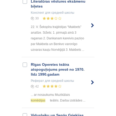
Literatūras vēstures eksāmenu
biļetes
Конспект
для средней школы
30
22. V. Šekspīra traģēdijas “Makbets”
analīze. Sižets: 1. pirmajā ainā 3
raganas 2. Dankanam kareivis paziņo
par Makbeta un Benkvo varonīgo
uzvaras kauju Norvēģijā 3. Makbets ...
Rīgas Operetes teātra
atspoguļojums presē no 1970.
līdz 1990.gadam
Реферат
для средней школы
42
... ar nosaukumu Muzikālais
komēdijas
teātris. Darba izstrādes ...
Viduslaiku un Senās Grieķijas