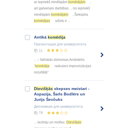
ar iepriekš minētajām
komēdijām
,
arī galvenais darbības ... no iepriekš
minētajām
komēdijām
, Šekspīra
komēdijas
sižets ir ...
Antīkā
komēdija
Презентация
для университета
11
... – falliskās dziesmas Aristotelis:
“
komēdija
radusies improvizācijas
rezultātā”
Dievišķās
skepses meistari -
Aspazija, Šarls Bodlērs un
Jurijs Ševčuks
Дипломная
для университета
78
... iezīmju un motīvu.
Dievišķās