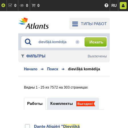
0
0
0
RU
ТИПЫ РАБОТ
Искать
ФИЛЬТРЫ
Выключены
Начало
Поиск
dievišķā komēdija
Видны 1 - 25 из 7572 на 303 страницах
Работы
Комплекты
Выгодно!
Dante Aligjēri "
Dievišķā