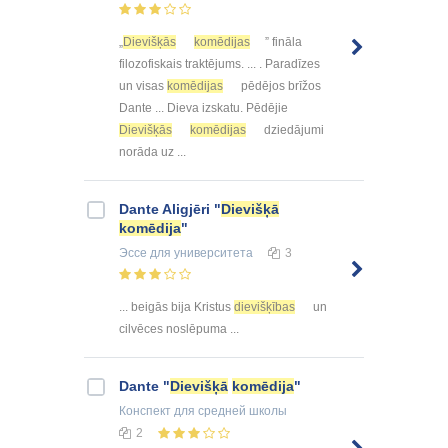
„
Dievišķās
komēdijas
” fināla
filozofiskais traktējums. ... . Paradīzes
un visas
komēdijas
pēdējos brīžos
Dante ... Dieva izskatu. Pēdējie
Dievišķās
komēdijas
dziedājumi
norāda uz ...
Dante Aligjēri "
Dievišķā
komēdija
"
Эссе
для университета
3
... beigās bija Kristus
dievišķības
un
cilvēces noslēpuma ...
Dante "
Dievišķā
komēdija
"
Конспект
для средней школы
2