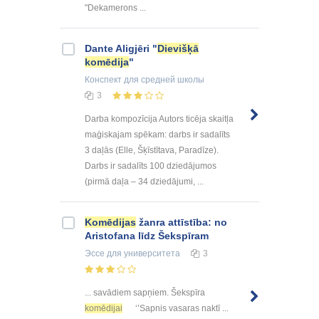
"Dekamerons ...
Dante Aligjēri "
Dievišķā
komēdija
"
Конспект
для средней школы
3
Darba kompozīcija Autors ticēja skaitļa
maģiskajam spēkam: darbs ir sadalīts
3 daļās (Elle, Šķīstītava, Paradīze).
Darbs ir sadalīts 100 dziedājumos
(pirmā daļa – 34 dziedājumi, ...
Komēdijas
žanra attīstība: no
Aristofana līdz Šekspīram
Эссе
для университета
3
... savādiem sapņiem. Šekspīra
komēdijai
‘’Sapnis vasaras naktī ...