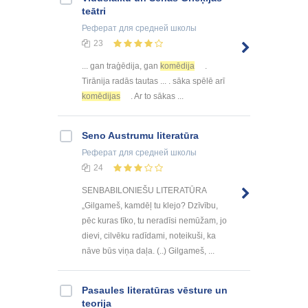
teātri
Реферат
для средней школы
23
... gan traģēdija, gan
komēdija
.
Tirānija radās tautas ... . sāka spēlē arī
komēdijas
. Ar to sākas ...
Seno Austrumu literatūra
Реферат
для средней школы
24
SENBABILONIEŠU LITERATŪRA
„Gilgameš, kamdēļ tu klejo? Dzīvību,
pēc kuras tīko, tu neradīsi nemūžam, jo
dievi, cilvēku radīdami, noteikuši, ka
nāve būs viņa daļa. (..) Gilgameš, ...
Pasaules literatūras vēsture un
teorija