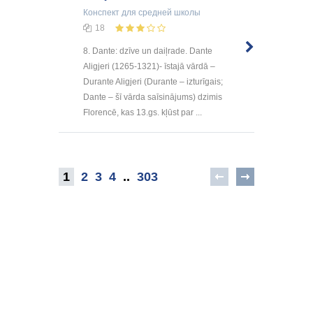
Конспект
для средней школы
18
8. Dante: dzīve un daiļrade. Dante
Aligjeri (1265-1321)- īstajā vārdā –
Durante Aligjeri (Durante – izturīgais;
Dante – šī vārda saīsinājums) dzimis
Florencē, kas 13.gs. kļūst par ...
1
2
3
4
..
303