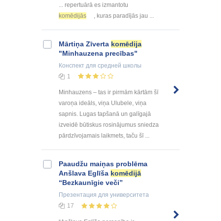
... repertuārā es izmantotu
komēdijās
, kuras paradījās jau ...
Mārtiņa Zīverta
komēdija
"Minhauzena precības"
Конспект
для средней школы
1
Minhauzens – tas ir pirmām kārtām šī
varoņa ideāls, viņa Ulubele, viņa
sapnis. Lugas tapšanā un galīgajā
izveidē būtiskus rosinājumus sniedza
pārdzīvojamais laikmets, taču šī ...
Paaudžu maiņas problēma
Anšlava Eglīša
komēdijā
“Bezkaunīgie veči”
Презентация
для университета
17