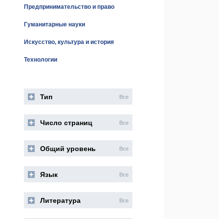
Предпринимательство и право
Гуманитарные науки
Искусство, культура и история
Технологии
Тип
Все
Число страниц
Все
Общий уровень
Все
Язык
Все
Литература
Все