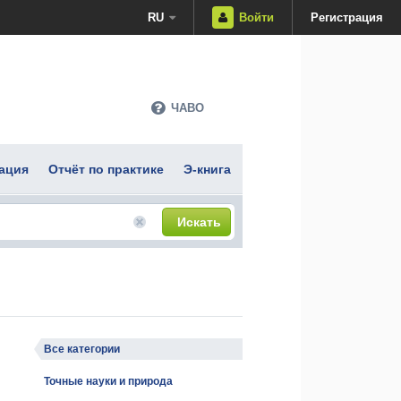
RU
Войти
Регистрация
ЧАВО
ация
Отчёт по практике
Э-книга
Искать
Все категории
Точные науки и природа