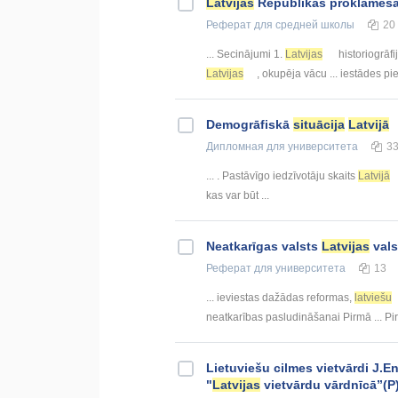
Latvijas
Republikas proklamēšan
Реферат
для средней школы
20
... Secinājumi 1.
Latvijas
historiogrāfij
Latvijas
, okupēja vācu ... iestādes pi
Demogrāfiskā
situācija
Latvijā
Дипломная
для университета
3
... . Pastāvīgo iedzīvotāju skaits
Latvijā
kas var būt ...
Neatkarīgas valsts
Latvijas
vals
Реферат
для университета
13
... ieviestas dažādas reformas,
latviešu
neatkarības pasludināšanai Pirmā ... P
Lietuviešu cilmes vietvārdi J.E
"
Latvijas
vietvārdu vārdnīcā”(P