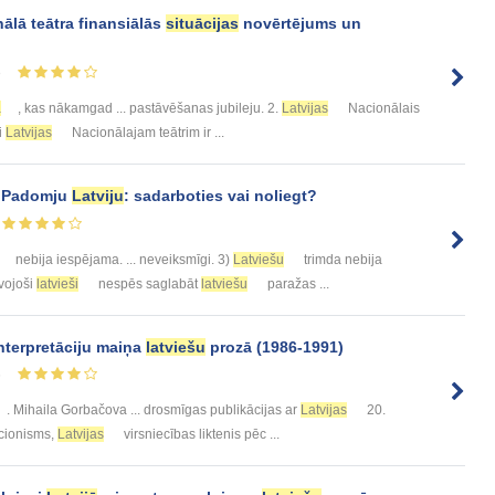
ālā teātra finansiālās
situācijas
novērtējums un
8
ā
, kas nākamgad ... pastāvēšanas jubileju. 2.
Latvijas
Nacionālais
ji
Latvijas
Nacionālajam teātrim ir ...
t Padomju
Latviju
: sadarboties vai noliegt?
nebija iespējama. ... neveiksmīgi. 3)
Latviešu
trimda nebija
vojoši
latvieši
nespēs saglabāt
latviešu
paražas ...
nterpretāciju maiņa
latviešu
prozā (1986-1991)
6
. Mihaila Gorbačova ... drosmīgas publikācijas ar
Latvijas
20.
acionisms,
Latvijas
virsniecības liktenis pēc ...