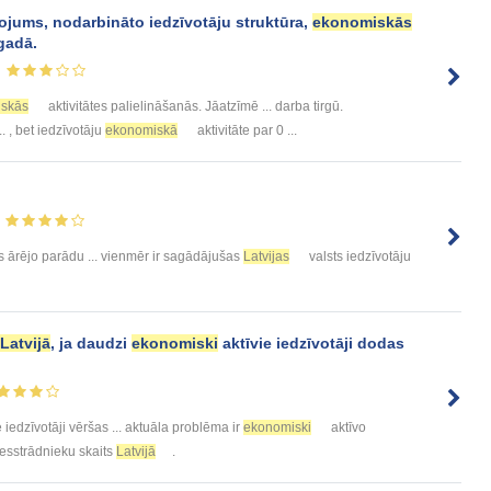
ojums, nodarbināto iedzīvotāju struktūra,
ekonomiskās
gadā.
skās
aktivitātes palielināšanās. Jāatzīmē ... darba tirgū.
.. , bet iedzīvotāju
ekonomiskā
aktivitāte par 0 ...
s ārējo parādu ... vienmēr ir sagādājušas
Latvijas
valsts iedzīvotāju
Latvijā
, ja daudzi
ekonomiski
aktīvie iedzīvotāji dodas
e iedzīvotāji vēršas ... aktuāla problēma ir
ekonomiski
aktīvo
viesstrādnieku skaits
Latvijā
.