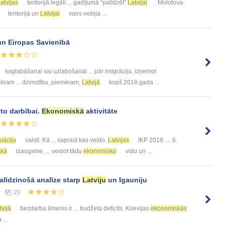
atvijas
teritorijā legāli ... gadījumā “palīdzēt”
Latvijai
. Molotova-
teritorijā un
Latvijai
vairs nebija ...
n Eiropas Savienībā
saglabāšanai vai uzlabošanai ... pār imigrāciju, izņemot
emēram ... dzimstību, piemēram,
Latvijā
kopš 2018.gada ...
to darbībai.
Ekonomiskā
aktivitāte
tuāciju
valstī. Kā ... saprast kas veido.
Latvijas
IKP 2018. ... 6.
skā
izaugsme, ... veidot tādu
ekonomisko
vidu un ...
alīdzinošā analīze starp
Latviju
un Igauniju
20
tvijā
bezdarba līmenis ir ... budžeta deficīts. Krievijas
ekonomiskās
...