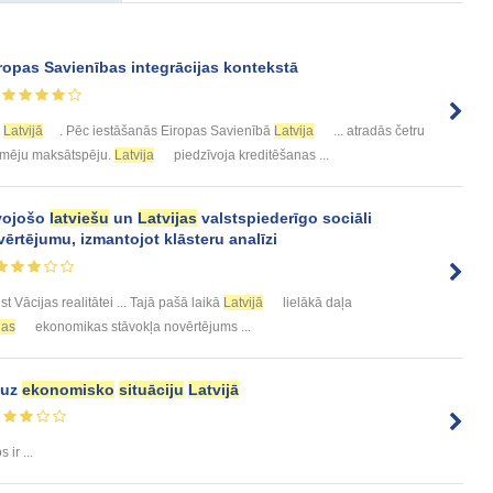
ropas Savienības integrācijas kontekstā
Latvijā
. Pēc iestāšanās Eiropas Savienībā
Latvija
... atradās četru
ņēmēju maksātspēju.
Latvija
piedzīvoja kreditēšanas ...
vojošo
latviešu
un
Latvijas
valstspiederīgo sociāli
ērtējumu, izmantojot klāsteru analīzi
st Vācijas realitātei ... Tajā pašā laikā
Latvijā
lielākā daļa
jas
ekonomikas stāvokļa novērtējums ...
 uz
ekonomisko
situāciju
Latvijā
ir ...