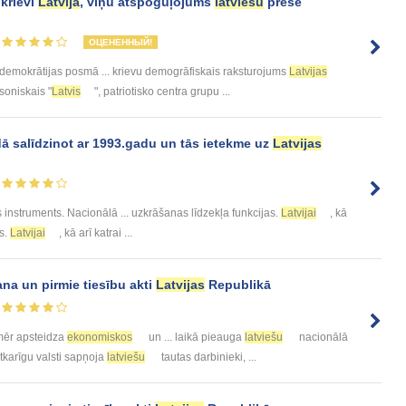
 krievi
Latvijā
, viņu atspoguļojums
latviešu
presē
ОЦЕНЕННЫЙ!
emokrātijas posmā ... krievu demogrāfiskais raksturojums
Latvijas
lsoniskais "
Latvis
", patriotisko centra grupu ...
ā salīdzinot ar 1993.gadu un tās ietekme uz
Latvijas
s instruments. Nacionālā ... uzkrāšanas līdzekļa funkcijas.
Latvijai
, kā
as.
Latvijai
, kā arī katrai ...
a un pirmie tiesību akti
Latvijas
Republikā
mēr apsteidza
ekonomiskos
un ... laikā pieauga
latviešu
nacionālā
atkarīgu valsti sapņoja
latviešu
tautas darbinieki, ...