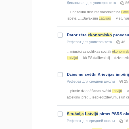
Дипломная
для университета
8
... Endzelīna devums valodniecībā
Latv
izpētē, ... „Savāksim
Latvijas
vietu vār
Datorizēta
ekonomisko
procesu 
Реферат
для университета
46
... migrācijas politikas sociāli
ekonomis
Latvijai
kā ES dalībvalstij ... dzīves 
Dziesmu svētki Krievijas impēri
Реферат
для средней школы
25
... pirmie dziedāšanas svētki
Latvijā
a
attieksmi pret ... iespiedizdevumus un c
Situācija
Latvijā
pirms PSRS oku
Реферат
для средней школы
16