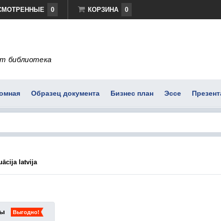
СМОТРЕННЫЕ
0
КОРЗИНА
0
т библиотека
омная
Образец документа
Бизнес план
Эссе
Презент
ācija latvija
ты
Выгодно!