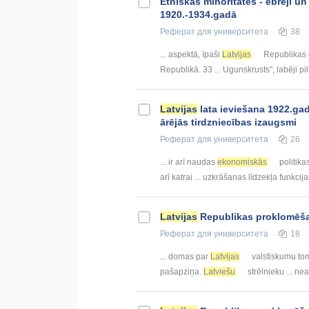
Etniskās minoritātes - ebreji un
1920.-1934.gadā
Реферат
для университета
38
... aspektā, īpaši
Latvijas
Republikas d
Republikā. 33 ... Ugunskrusts", labēji pi
Latvijas
lata ieviešana 1922.gad
ārējās tirdzniecības izaugsmi
Реферат
для университета
26
... ir arī naudas
ekonomiskās
politika
arī katrai ... uzkrāšanas līdzekļa funkcij
Latvijas
Republikas proklomēšan
Реферат
для университета
18
... domas par
Latvijas
valstiskumu to
pašapziņa.
Latviešu
strēlnieku ... ne