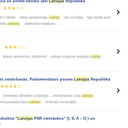
a un pirmie tiesību akti
Latvijas
Republikā
ā ir izteikti ... sības apmierināja.
Latvijā
tas neradīja ... tajā skaitā pusi
ekrita
latviešu
strēlnieku bataljonu ...
3
strauji samazinās, salīdzinot ... uztrauc karjeras iespējas
Latvijā
,
ts veidošanās. Parlamentārais posms
Latvijas
Republikā
zemnieku stāvoklis uzlabojās ... realizēšanai. Līdz
Latvijas
irmā pasaules kara
Latvijas
teritorijā norisinājās ...
ndzelīna "
Latvijas
PSR vietvārdos” (I, II, A – O ) un
)