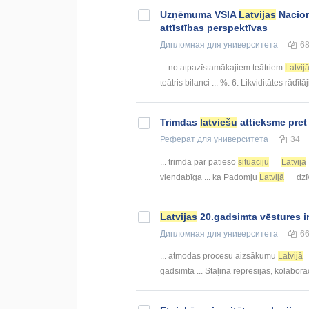
Uzņēmuma VSIA
Latvijas
Nacion
attīstības perspektīvas
Дипломная
для университета
6
... no atpazīstamākajiem teātriem
Latvij
teātris bilanci ... %. 6. Likviditātes rādītā
Trimdas
latviešu
attieksme pre
Реферат
для университета
34
... trimdā par patieso
situāciju
Latvijā
viendabīga ... ka Padomju
Latvijā
dzī
Latvijas
20.gadsimta vēstures i
Дипломная
для университета
6
... atmodas procesu aizsākumu
Latvijā
gadsimta ... Staļina represijas, kolabor