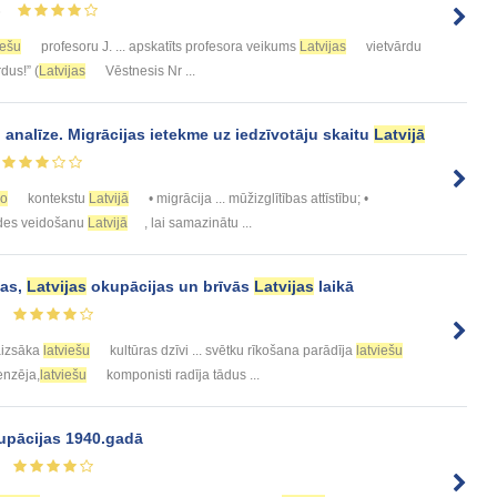
6
iešu
profesoru J. ... apskatīts profesora veikums
Latvijas
vietvārdu
dus!” (
Latvijas
Vēstnesis Nr ...
analīze. Migrācijas ietekme uz iedzīvotāju skaitu
Latvijā
ko
kontekstu
Latvijā
• migrācija ... mūžizglītības attīstību; •
vides veidošanu
Latvijā
, lai samazinātu ...
jas,
Latvijas
okupācijas un brīvās
Latvijas
laikā
izsāka
latviešu
kultūras dzīvi ... svētku rīkošana parādīja
latviešu
enzēja,
latviešu
komponisti radīja tādus ...
pācijas 1940.gadā