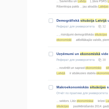
... Savienību un
Latviju
), ļāva PSRS
L
Ribentropa pakts ... jau atradās
Latvijas
Demogrāfiskā
situācija
Latvijā
u
Реферат
для университета
32
... , risinājumi demogrāfiskās
situācijas
ekonomiski
attīstītākajās valstīs, pi
Uzņēmumi un
ekonomiskā
vide 
Реферат
для университета
38
... novērtēt un saprast
ekonomisko
si
Latvijā
ir atsākusies stabila
ekonomi
Makroekonomiskās
situācijas
s
Отчёт по практике
для университета
... sektors. Līdz
ekonomiskai
krīzei
La
situācijas
pasliktināšanās 2014. gadā 