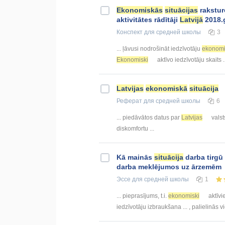
Ekonomiskās
situācijas
rakstur
aktivitātes rādītāji
Latvijā
2018.
Конспект
для средней школы
3
... ļāvusi nodrošināt iedzīvotāju
ekonomi
Ekonomiski
aktīvo iedzīvotāju skaits .
Latvijas
ekonomiskā
situācija
Реферат
для средней школы
6
... piedāvātos datus par
Latvijas
valst
diskomfortu ...
Kā mainās
situācija
darba tirgū
darba meklējumos uz ārzemēm
Эссе
для средней школы
1
... pieprasījums, t.i.
ekonomiski
aktīvi
iedzīvotāju izbraukšana ... , palielinās 